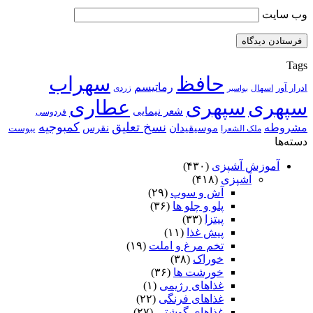
وب‌ سایت
Tags
حافظ
سهراب
رماتیسم
ادرار آور
اسهال
زردی
بواسیر
سپهری
سپهری
عطاری
شعر نیمایی
فردوسی
نسخ تعلیق
کمبوجیه
مشروطه
موسیقیدان
نقرس
یبوست
ملک الشعرا
دسته‌ها
آموزش آشپزی
(۴۳۰)
آشپزی
(۴۱۸)
آش و سوپ
(۲۹)
پلو و چلو ها
(۳۶)
پیتزا
(۳۳)
پیش غذا
(۱۱)
تخم مرغ و املت
(۱۹)
خوراک
(۳۸)
خورشت ها
(۳۶)
غذاهای رژیمی
(۱)
غذاهای فرنگی
(۲۲)
غذاهای گوشتی
(۲۷)