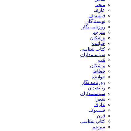
منجم
عارف
فیلسوف
نویسندگان
روزنامه نگار
مترجم
پزشکان
خواننده
کتاب شناسی
سیاستمداران
همه
پزشکان
خطاط
خواننده
روزنامه نگار
ریاضیدان
سیاستمداران
شعرا
عارف
فیلسوف
قرن
کتاب شناسی
مترجم