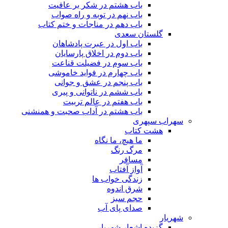
باب هشتم در شکر بر عافیت
باب نهم در توبه و راه صواب
باب دهم در مناجات و ختم کتاب
گلستان سعدی
باب اول در عبرت پادشاهان
باب دوم در اخلاق پارسایان
باب سوم در فضیلت قناعت
باب چهارم در فواید خاموشى
باب پنجم در عشق و جوانى
باب ششم در ناتوانى و پیرى
باب هفتم در عالم تربیت
باب هشتم در آداب صحبت و همنشنى
سهراب سپهری
هشت کتاب
ما هیچ، ما نگاه
مرگ رنگ
مسافر
آواز آفتاب
زندگی خواب ها
شرق اندوه
حجم سبز
صدای پای آب
شهریار
گزیده اشعار شهریار