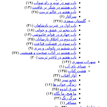
باب نهم در توبه و راه صواب
(۱۹)
باب هشتم در شکر بر عافیت
(۱۳)
باب هفتم در عالم تربیت
(۲۸)
سرآغاز
(۶)
گلستان سعدی
(۲۲۸)
باب اول در عبرت پادشاهان
(۴۱)
باب پنجم در عشق و جوانى
(۱۸)
باب چهارم در فواید خاموشى
(۱۳)
باب دوم در اخلاق پارسایان
(۲۵)
باب سوم در فضیلت قناعت
(۲۴)
باب ششم در ناتوانى و پیرى
(۹)
باب هشتم در آداب صحبت و همنشنى
(۷۷)
باب هفتم در تاءثیر تربیت
(۲۰)
سهراب سپهری
(۱۳۶)
صدای پای آب
(۱)
هشت کتاب
(۱۳۵)
آواز آفتاب
(۳۲)
حجم سبز
(۲۵)
زندگی خواب ها
(۱۶)
شرق اندوه
(۲۵)
ما هیچ، ما نگاه
(۱۴)
مرگ رنگ
(۲۲)
مسافر
(۱)