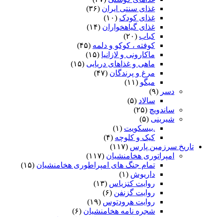
غذای سنتی ایران
(۳۶)
غذای کودک
(۱۰)
غذای گیاهخواران
(۱۴)
کباب
(۲۰)
کوفته ، کوکو و دلمه
(۴۵)
ماکارونی و لازانیا
(۱۵)
ماهی و غذاهای دریایی
(۱۵)
مرغ و پرندگان
(۴۷)
میگو
(۱۱)
دسر
(۹)
سالاد
(۵)
ساندویچ
(۲۵)
شیرینی
(۵)
.بیسکویت
(۱)
کیک و کلوچه
(۴)
تاریخ سرزمین پارس
(۱۱۷)
امپراتوری هخامنشیان
(۱۱۷)
تمام جنگ های امپراطوری هخامنشیان
(۱۵)
داریوش
(۱)
روایت کتزیاس
(۱۳)
روایت گزنفن
(۶)
روایت هرودتوس
(۱۹)
شجره نامه هخامنشیان
(۶)