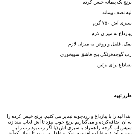
برنج یک پیمانه خیس کرده
لپه نصف پیمانه
سبزی آش ۷۵۰ گرم
پیازداغ به میزان لازم
نمک، فلفل و روغن به میزان لازم
رب گوجه‌فرنگی پنج قاشق سوپخوری
نعناداغ برای تزئین
طرز تهیه
ابتدا لپه را با پیازداغ و زردچوبه نیم‌پز می کنیم، برنج خیس کرده را
به آن اضافه‌کرده و می‌گذاریم برنج خوب بپزد تا آش لعاب بیندازد،
سپس آب گوجه را همراه با سبزی آش (یا اگر رب بود رب را با
سبزی آش) به قابلمه افزوده، نمک و فلفل می‌زنیم تا زمانی‌که‌آش