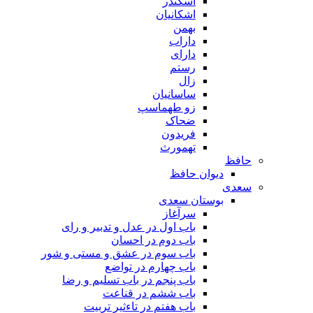
اسکندر
اشکانیان
بهمن
داراب
دارای
رستم
زال
ساسانیان
زو طهماسپ‏
ضحاک
فریدون
تهمورث
حافظ
دیوان حافظ
سعدی
بوستان سعدی
سرآغاز
باب اول در عدل و تدبیر و رای
باب دوم در احسان
باب سوم در عشق و مستی و شور
باب چهارم در تواضع
باب پنجم در باب تسلیم و رضا
باب ششم در قناعت
باب هفتم در تاءثیر تربیت