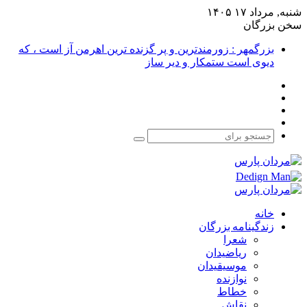
شنبه, مرداد ۱۷ ۱۴۰۵
سخن بزرگان
بزرگمهر : زورمندترین و پر گزنده ترین اهرمن آز است ، که
دیوی است ستمکار و دیر ساز
فیس
X
بوک
یوتیوب
اینستاگرام
جستجو
برای
خانه
زندگینامه بزرگان
شعرا
ریاضیدان
موسیقیدان
نوازنده
خطاط
نقاش