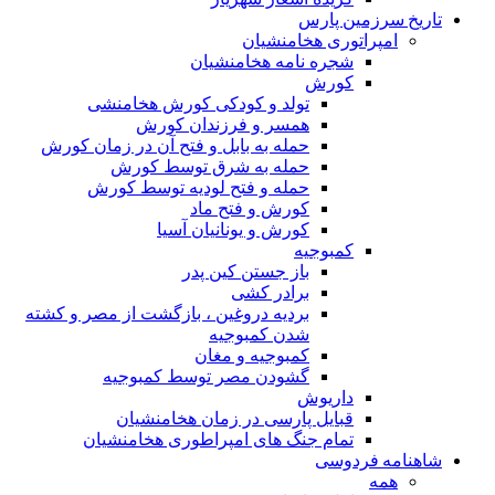
تاریخ سرزمین پارس
امپراتوری هخامنشیان
شجره نامه هخامنشیان
کورش
تولد و کودکی کورش هخامنشی
همسر و فرزندان کورش
حمله به بابل و فتح آن در زمان کورش
حمله به شرق توسط کورش
حمله و فتح لودیه توسط کورش
کورش و فتح ماد
کورش و یونانیان آسیا
کمبوجیه
باز جستن کین پدر
برادر کشی
بردیه دروغین ، بازگشت از مصر و کشته
شدن کمبوجیه
کمبوجیه و مغان
گشودن مصر توسط کمبوجیه
داریوش
قبایل پارسی در زمان هخامنشیان
تمام جنگ های امپراطوری هخامنشیان
شاهنامه فردوسی
همه