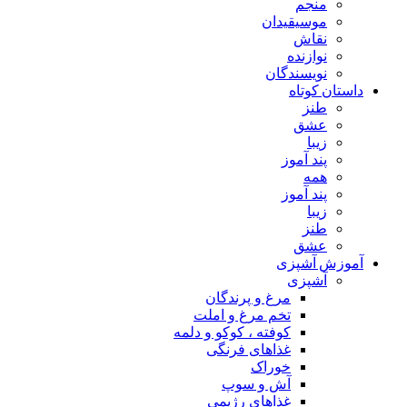
منجم
موسیقیدان
نقاش
نوازنده
نویسندگان
داستان کوتاه
طنز
عشق
زیبا
پند آموز
همه
پند آموز
زیبا
طنز
عشق
آموزش آشپزی
آشپزی
مرغ و پرندگان
تخم مرغ و املت
کوفته ، کوکو و دلمه
غذاهای فرنگی
خوراک
آش و سوپ
غذاهای رژیمی