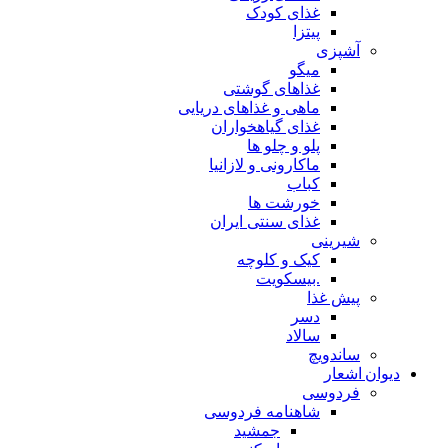
غذای کودک
پیتزا
آشپزی
میگو
غذاهای گوشتی
ماهی و غذاهای دریایی
غذای گیاهخواران
پلو و چلو ها
ماکارونی و لازانیا
کباب
خورشت ها
غذای سنتی ایران
شیرینی
کیک و کلوچه
.بیسکویت
پیش غذا
دسر
سالاد
ساندویچ
دیوان اشعار
فردوسی
شاهنامه فردوسی
جمشید