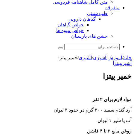
متن کامل شاهنامه فردوسی
متفرقه
طب سنتی
گیاهان دارویی
خواص گیاهان
خواص میوه ها
جشن های پارسیان
جستجو
برای
خانه
/
آموزش آشپزی
/
آشپزی
/
خمیر پیتزا
آشپزی
پیتزا
خمیر پیتزا
مواد لازم برای ۲ نفر
آرد گندم سفید ۳۰۰ گرم در حدود ۳ لیوان
آب یا شیر ۱ لیوان
روغن مایع ۳ تا ۴ قاشق