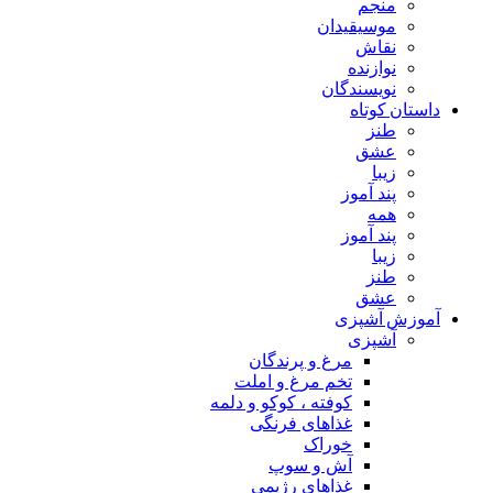
منجم
موسیقیدان
نقاش
نوازنده
نویسندگان
داستان کوتاه
طنز
عشق
زیبا
پند آموز
همه
پند آموز
زیبا
طنز
عشق
آموزش آشپزی
آشپزی
مرغ و پرندگان
تخم مرغ و املت
کوفته ، کوکو و دلمه
غذاهای فرنگی
خوراک
آش و سوپ
غذاهای رژیمی