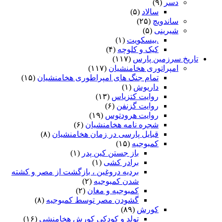
دسر
(۹)
سالاد
(۵)
ساندویچ
(۲۵)
شیرینی
(۵)
.بیسکویت
(۱)
کیک و کلوچه
(۴)
تاریخ سرزمین پارس
(۱۱۷)
امپراتوری هخامنشیان
(۱۱۷)
تمام جنگ های امپراطوری هخامنشیان
(۱۵)
داریوش
(۱)
روایت کتزیاس
(۱۳)
روایت گزنفن
(۶)
روایت هرودتوس
(۱۹)
شجره نامه هخامنشیان
(۶)
قبایل پارسی در زمان هخامنشیان
(۸)
کمبوجیه
(۱۵)
باز جستن کین پدر
(۱)
برادر کشی
(۱)
بردیه دروغین ، بازگشت از مصر و کشته
شدن کمبوجیه
(۲)
کمبوجیه و مغان
(۲)
گشودن مصر توسط کمبوجیه
(۸)
کورش
(۸۹)
تولد و کودکی کورش هخامنشی
(۱۶)