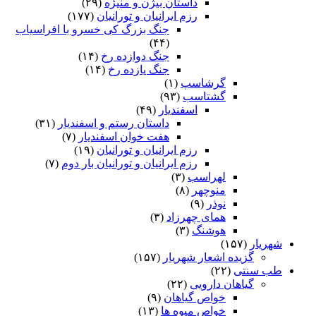
داستان بیژن و منیژه
(۲۹)
رزم ایرانیان و تورانیان
(۱۷۷)
جنگ بزرگ کی خسرو با افراسیاب
(۴۴)
جنگ دوازده رخ
(۱۴)
جنگ یازده رخ
(۱۴)
گرشاسپ
(۱)
گشتاسب
(۹۳)
اسفندیار
(۴۹)
داستان رستم و اسفندیار
(۳۱)
هفت خوان اسفندیار
(۷)
رزم ایرانیان و تورانیان
(۱۹)
رزم ایرانیان و تورانیان بار دوم
(۷)
لهراسب
(۳)
منوچهر
(۸)
نوذر
(۹)
هماى چهرزاد
(۳)
هوشنگ
(۳)
شهریار
(۱۵۷)
گزیده اشعار شهریار
(۱۵۷)
طب سنتی
(۲۲)
گیاهان دارویی
(۲۲)
خواص گیاهان
(۹)
خواص میوه ها
(۱۳)