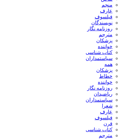
منجم
عارف
فیلسوف
نویسندگان
روزنامه نگار
مترجم
پزشکان
خواننده
کتاب شناسی
سیاستمداران
همه
پزشکان
خطاط
خواننده
روزنامه نگار
ریاضیدان
سیاستمداران
شعرا
عارف
فیلسوف
قرن
کتاب شناسی
مترجم