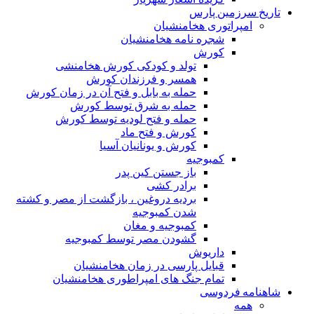
تاریخ سرزمین پارس
امپراتوری هخامنشیان
شجره نامه هخامنشیان
کورش
تولد و کودکی کورش هخامنشی
همسر و فرزندان کورش
حمله به بابل و فتح آن در زمان کورش
حمله به شرق توسط کورش
حمله و فتح لودیه توسط کورش
کورش و فتح ماد
کورش و یونانیان آسیا
کمبوجیه
باز جستن کین پدر
برادر کشی
بردیه دروغین ، بازگشت از مصر و کشته
شدن کمبوجیه
کمبوجیه و مغان
گشودن مصر توسط کمبوجیه
داریوش
قبایل پارسی در زمان هخامنشیان
تمام جنگ های امپراطوری هخامنشیان
شاهنامه فردوسی
همه