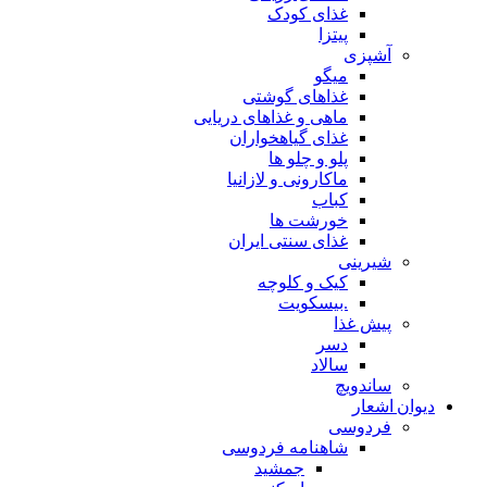
غذای کودک
پیتزا
آشپزی
میگو
غذاهای گوشتی
ماهی و غذاهای دریایی
غذای گیاهخواران
پلو و چلو ها
ماکارونی و لازانیا
کباب
خورشت ها
غذای سنتی ایران
شیرینی
کیک و کلوچه
.بیسکویت
پیش غذا
دسر
سالاد
ساندویچ
دیوان اشعار
فردوسی
شاهنامه فردوسی
جمشید