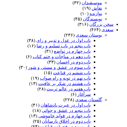
موسیقیدان
(۳۲)
نقاش
(۱۹)
نوازنده
(۱۰)
نویسندگان
(۴۵)
سخن بزرگان
(۳۱۶)
سعدی
(۴۶۴)
بوستان سعدی
(۲۳۶)
باب اول در عدل و تدبیر و رای
(۳۸)
باب پنجم در باب تسلیم و رضا
(۱۶)
باب چهارم در تواضع
(۳۱)
باب دهم در مناجات و ختم کتاب
(۶)
باب دوم در احسان
(۳۳)
باب سوم در عشق و مستی و شور
(۳۰)
باب ششم در قناعت
(۱۵)
باب نهم در توبه و راه صواب
(۱۹)
باب هشتم در شکر بر عافیت
(۱۳)
باب هفتم در عالم تربیت
(۲۸)
سرآغاز
(۶)
گلستان سعدی
(۲۲۸)
باب اول در عبرت پادشاهان
(۴۱)
باب پنجم در عشق و جوانى
(۱۸)
باب چهارم در فواید خاموشى
(۱۳)
باب دوم در اخلاق پارسایان
(۲۵)
باب سوم در فضیلت قناعت
(۲۴)