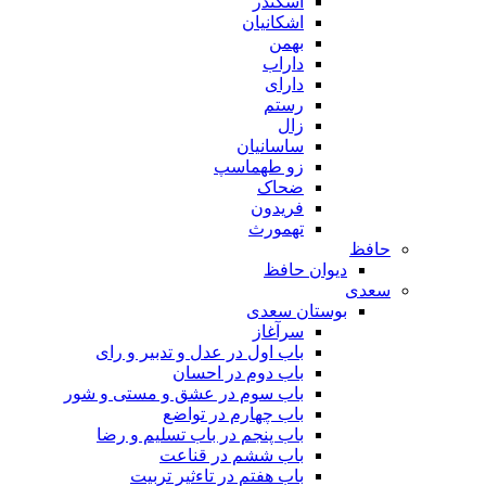
اسکندر
اشکانیان
بهمن
داراب
دارای
رستم
زال
ساسانیان
زو طهماسپ‏
ضحاک
فریدون
تهمورث
حافظ
دیوان حافظ
سعدی
بوستان سعدی
سرآغاز
باب اول در عدل و تدبیر و رای
باب دوم در احسان
باب سوم در عشق و مستی و شور
باب چهارم در تواضع
باب پنجم در باب تسلیم و رضا
باب ششم در قناعت
باب هفتم در تاءثیر تربیت