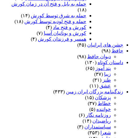
حمله به بابل و فتح آن در زمان کورش
(۱۸)
حمله به شرق توسط کورش
(۱۴)
حمله و فتح لودیه توسط کورش
(۱۸)
کورش و فتح ماد
(۴)
کورش و یونانیان آسیا
(۷)
همسر و فرزندان کورش
(۴)
جشن های ایرانیان
(۴۵)
حافظ
(۹۸)
دیوان حافظ
(۹۸)
داستان کوتاه
(۱۳۰)
پند آموز
(۶۵)
زیبا
(۳۷)
طنز
(۳۱)
عشق
(۱۱)
زندگینامه بزرگان ایران زمین
(۴۳۳)
پزشکان
(۱۵)
خطاط
(۳۷)
خواننده
(۵)
روزنامه نگار
(۶)
ریاضیدان
(۱۴)
سیاستمداران
(۳)
شعرا
(۳۵۳)