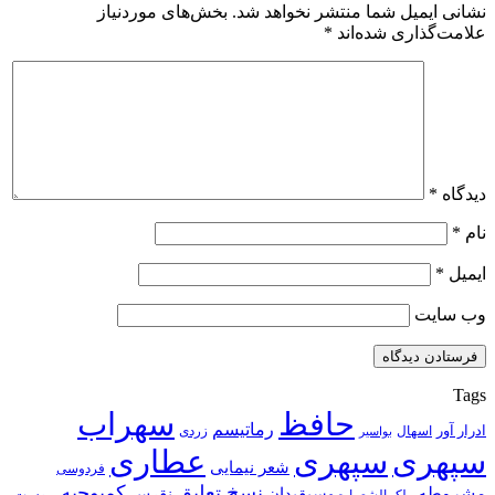
نشانی ایمیل شما منتشر نخواهد شد.
بخش‌های موردنیاز
علامت‌گذاری شده‌اند
*
دیدگاه
*
نام
*
ایمیل
*
وب‌ سایت
Tags
حافظ
سهراب
رماتیسم
ادرار آور
اسهال
زردی
بواسیر
سپهری
سپهری
عطاری
شعر نیمایی
فردوسی
نسخ تعلیق
کمبوجیه
مشروطه
موسیقیدان
نقرس
یبوست