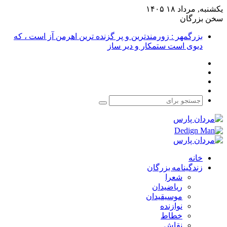
یکشنبه, مرداد ۱۸ ۱۴۰۵
سخن بزرگان
بزرگمهر : زورمندترین و پر گزنده ترین اهرمن آز است ، که
دیوی است ستمکار و دیر ساز
فیس
X
بوک
یوتیوب
اینستاگرام
جستجو
برای
خانه
زندگینامه بزرگان
شعرا
ریاضیدان
موسیقیدان
نوازنده
خطاط
نقاش