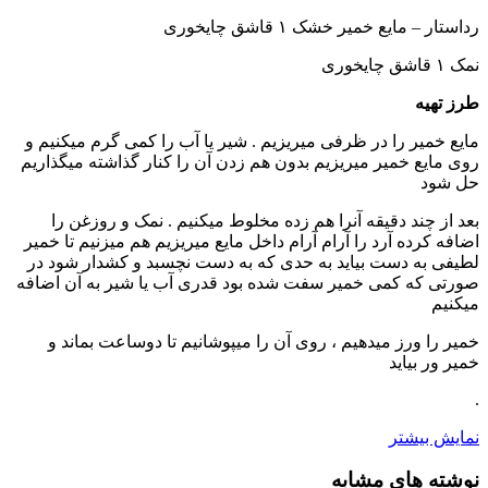
رداستار – مایع خمیر خشک ۱ قاشق چایخوری
نمک ۱ قاشق چایخوری
طرز تهیه
مایع خمیر را در ظرفی میریزیم . شیر یا آب را کمی گرم میکنیم و
روی مایع خمیر میریزیم بدون هم زدن آن را کنار گذاشته میگذاریم
حل شود
بعد از چند دقیقه آنرا هم زده مخلوط میکنیم . نمک و روزغن را
اضافه کرده آرد را آرام آرام داخل مایع میریزیم هم میزنیم تا خمیر
لطیفی به دست بیاید به حدی که به دست نچسبد و کشدار شود در
صورتی که کمی خمیر سفت شده بود قدری آب یا شیر به آن اضافه
میکنیم
خمیر را ورز میدهیم ، روی آن را میپوشانیم تا دوساعت بماند و
خمیر ور بیاید
.
نمایش بیشتر
نوشته های مشابه