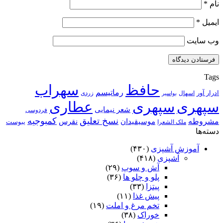
نام
*
ایمیل
*
وب‌ سایت
Tags
حافظ
سهراب
رماتیسم
ادرار آور
اسهال
زردی
بواسیر
سپهری
سپهری
عطاری
شعر نیمایی
فردوسی
نسخ تعلیق
کمبوجیه
مشروطه
موسیقیدان
نقرس
یبوست
ملک الشعرا
دسته‌ها
آموزش آشپزی
(۴۳۰)
آشپزی
(۴۱۸)
آش و سوپ
(۲۹)
پلو و چلو ها
(۳۶)
پیتزا
(۳۳)
پیش غذا
(۱۱)
تخم مرغ و املت
(۱۹)
خوراک
(۳۸)