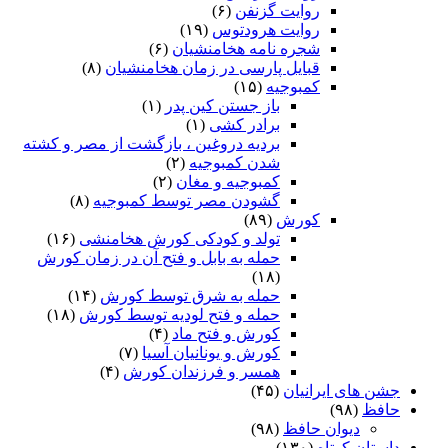
روایت گزنفن
(۶)
روایت هرودتوس
(۱۹)
شجره نامه هخامنشیان
(۶)
قبایل پارسی در زمان هخامنشیان
(۸)
کمبوجیه
(۱۵)
باز جستن کین پدر
(۱)
برادر کشی
(۱)
بردیه دروغین ، بازگشت از مصر و کشته
شدن کمبوجیه
(۲)
کمبوجیه و مغان
(۲)
گشودن مصر توسط کمبوجیه
(۸)
کورش
(۸۹)
تولد و کودکی کورش هخامنشی
(۱۶)
حمله به بابل و فتح آن در زمان کورش
(۱۸)
حمله به شرق توسط کورش
(۱۴)
حمله و فتح لودیه توسط کورش
(۱۸)
کورش و فتح ماد
(۴)
کورش و یونانیان آسیا
(۷)
همسر و فرزندان کورش
(۴)
جشن های ایرانیان
(۴۵)
حافظ
(۹۸)
دیوان حافظ
(۹۸)
داستان کوتاه
(۱۳۰)