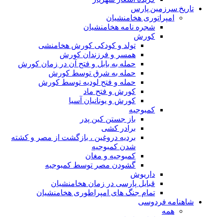
تاریخ سرزمین پارس
امپراتوری هخامنشیان
شجره نامه هخامنشیان
کورش
تولد و کودکی کورش هخامنشی
همسر و فرزندان کورش
حمله به بابل و فتح آن در زمان کورش
حمله به شرق توسط کورش
حمله و فتح لودیه توسط کورش
کورش و فتح ماد
کورش و یونانیان آسیا
کمبوجیه
باز جستن کین پدر
برادر کشی
بردیه دروغین ، بازگشت از مصر و کشته
شدن کمبوجیه
کمبوجیه و مغان
گشودن مصر توسط کمبوجیه
داریوش
قبایل پارسی در زمان هخامنشیان
تمام جنگ های امپراطوری هخامنشیان
شاهنامه فردوسی
همه