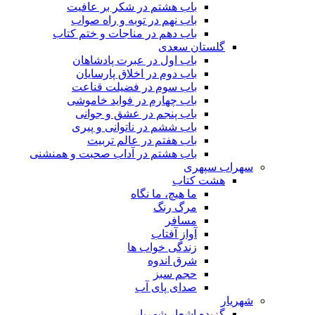
باب هشتم در شکر بر عافیت
باب نهم در توبه و راه صواب
باب دهم در مناجات و ختم کتاب
گلستان سعدی
باب اول در عبرت پادشاهان
باب دوم در اخلاق پارسایان
باب سوم در فضیلت قناعت
باب چهارم در فواید خاموشى
باب پنجم در عشق و جوانى
باب ششم در ناتوانى و پیرى
باب هفتم در عالم تربیت
باب هشتم در آداب صحبت و همنشنى
سهراب سپهری
هشت کتاب
ما هیچ، ما نگاه
مرگ رنگ
مسافر
آواز آفتاب
زندگی خواب ها
شرق اندوه
حجم سبز
صدای پای آب
شهریار
گزیده اشعار شهریار