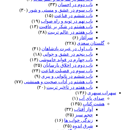
باب دوم در احسان
(۳۳)
باب سوم در عشق و مستی و شور
(۳۰)
باب ششم در قناعت
(۱۵)
باب نهم در توبه و راه صواب
(۱۹)
باب هشتم در شکر بر عافیت
(۱۳)
باب هفتم در عالم تربیت
(۲۸)
سرآغاز
(۶)
گلستان سعدی
(۲۲۸)
باب اول در عبرت پادشاهان
(۴۱)
باب پنجم در عشق و جوانى
(۱۸)
باب چهارم در فواید خاموشى
(۱۳)
باب دوم در اخلاق پارسایان
(۲۵)
باب سوم در فضیلت قناعت
(۲۴)
باب ششم در ناتوانى و پیرى
(۹)
باب هشتم در آداب صحبت و همنشنى
(۷۷)
باب هفتم در تاءثیر تربیت
(۲۰)
سهراب سپهری
(۱۳۶)
صدای پای آب
(۱)
هشت کتاب
(۱۳۵)
آواز آفتاب
(۳۲)
حجم سبز
(۲۵)
زندگی خواب ها
(۱۶)
شرق اندوه
(۲۵)