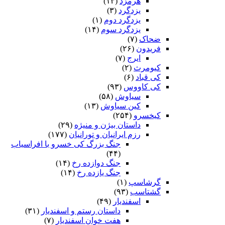
هرمزد
(۱۳)
یزدگرد
(۳)
یزدگرد دوم
(۱)
یزدگرد سوم
(۱۴)
ضحاک
(۷)
فریدون
(۲۶)
ایرج
(۷)
کیومرث
(۲)
کی قباد
(۶)
کی کاووس
(۹۳)
سیاوش
(۵۸)
کین سیاوش
(۱۳)
کیخسرو
(۲۵۴)
داستان بیژن و منیژه
(۲۹)
رزم ایرانیان و تورانیان
(۱۷۷)
جنگ بزرگ کی خسرو با افراسیاب
(۴۴)
جنگ دوازده رخ
(۱۴)
جنگ یازده رخ
(۱۴)
گرشاسپ
(۱)
گشتاسب
(۹۳)
اسفندیار
(۴۹)
داستان رستم و اسفندیار
(۳۱)
هفت خوان اسفندیار
(۷)