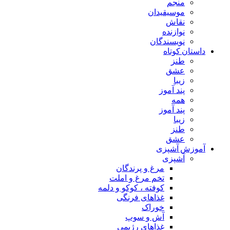
منجم
موسیقیدان
نقاش
نوازنده
نویسندگان
داستان کوتاه
طنز
عشق
زیبا
پند آموز
همه
پند آموز
زیبا
طنز
عشق
آموزش آشپزی
آشپزی
مرغ و پرندگان
تخم مرغ و املت
کوفته ، کوکو و دلمه
غذاهای فرنگی
خوراک
آش و سوپ
غذاهای رژیمی