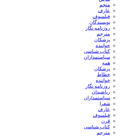
منجم
عارف
فیلسوف
نویسندگان
روزنامه نگار
مترجم
پزشکان
خواننده
کتاب شناسی
سیاستمداران
همه
پزشکان
خطاط
خواننده
روزنامه نگار
ریاضیدان
سیاستمداران
شعرا
عارف
فیلسوف
قرن
کتاب شناسی
مترجم