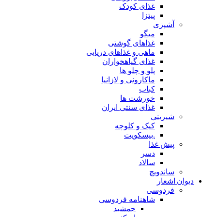
غذای کودک
پیتزا
آشپزی
میگو
غذاهای گوشتی
ماهی و غذاهای دریایی
غذای گیاهخواران
پلو و چلو ها
ماکارونی و لازانیا
کباب
خورشت ها
غذای سنتی ایران
شیرینی
کیک و کلوچه
.بیسکویت
پیش غذا
دسر
سالاد
ساندویچ
دیوان اشعار
فردوسی
شاهنامه فردوسی
جمشید