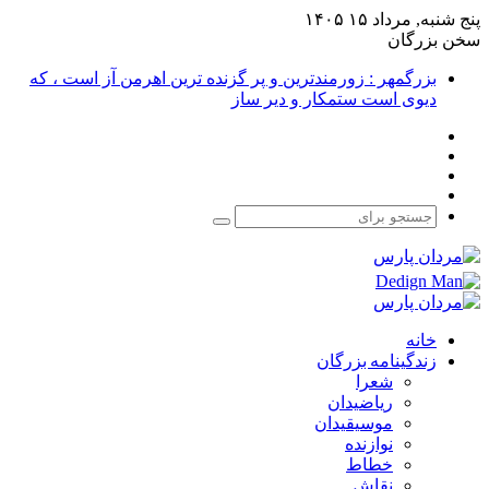
پنج شنبه, مرداد ۱۵ ۱۴۰۵
سخن بزرگان
بزرگمهر : زورمندترین و پر گزنده ترین اهرمن آز است ، که
دیوی است ستمکار و دیر ساز
فیس
X
بوک
یوتیوب
اینستاگرام
جستجو
برای
خانه
زندگینامه بزرگان
شعرا
ریاضیدان
موسیقیدان
نوازنده
خطاط
نقاش