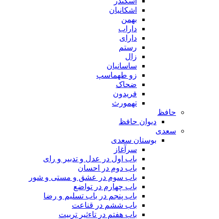
اسکندر
اشکانیان
بهمن
داراب
دارای
رستم
زال
ساسانیان
زو طهماسپ‏
ضحاک
فریدون
تهمورث
حافظ
دیوان حافظ
سعدی
بوستان سعدی
سرآغاز
باب اول در عدل و تدبیر و رای
باب دوم در احسان
باب سوم در عشق و مستی و شور
باب چهارم در تواضع
باب پنجم در باب تسلیم و رضا
باب ششم در قناعت
باب هفتم در تاءثیر تربیت