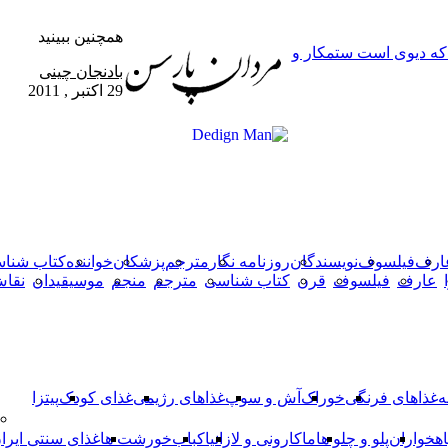
همچنین ببینید
 که دیوی است ستمکار و
بستن
بادنجان چینی
29 اکتبر , 2011
X
وایبر
فیس
دکمه
واتس
تلگرام
آپ
بوک
بازگشت
به
بالا
ارف
فیلسوف
نویسندگان
روزنامه نگار
مترجم
پزشکان
خواننده
کتاب شنا
عارف
فیلسوف
قرن
کتاب شناسی
مترجم
منجم
موسیقیدان
نقا
ه
غذاهای فرنگی
خوراک
آش و سوپ
غذاهای رژیمی
غذای کودک
پیتزا
اهخواران
پلو و چلو ها
ماکارونی و لازانیا
کباب
خورشت ها
غذای سنتی ایرا