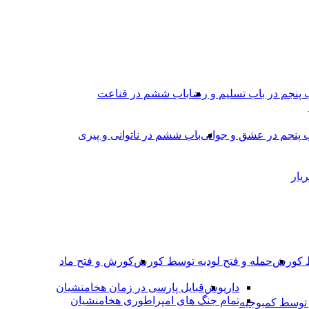
 پنجم در باب تسلیم و رضا
باب ششم در قناعت
 پنجم در عشق و جوانى
باب ششم در ناتوانى و پیرى
یار
ط کورش
حمله و فتح لودیه توسط کورش
کورش و فتح ماد
داریوش
قبایل پارسی در زمان هخامنشیان
تمام جنگ های امپراطوری هخامنشیان
وسط کمبوجیه