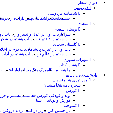
دیوان اشعار
فردوسی
شاهنامه فردوسی
جمشید
اسکندر
اشکانیان
بهمن
داراب
دارای
رست
سعدی
بوستان سعدی
سرآغاز
باب اول در عدل و تدبیر و رای
باب دو
باب هفتم در تاءثیر تربیت
باب هشتم در شکر 
گلستان سعدی
باب اول در عبرت پادشاهان
باب دوم در اخلا
باب هفتم در عالم تربیت
باب هشتم در آداب
سهراب سپهری
هشت کتاب
ما هیچ، ما نگاه
مرگ رنگ
مسافر
آواز آفتاب
زن
تاریخ سرزمین پارس
امپراتوری هخامنشیان
شجره نامه هخامنشیان
کورش
تولد و کودکی کورش هخامنشی
همسر و فرز
کورش و یونانیان آسیا
کمبوجیه
باز جستن کین پدر
برادر کشی
بردیه دروغین 