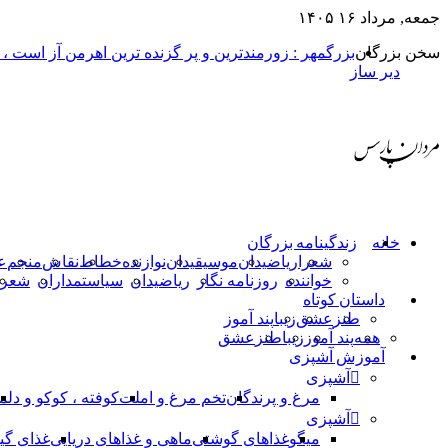
جمعه, مرداد ۱۶ ۱۴۰۵
سخن بزرگان
بزرگمهر : زورمندترین و پر گزنده ترین اهرمن آز است ،
دیر ساز
خانه
زندگینامه بزرگان
شعرا
ریاضیدان
موسیقیدان
نوازنده
خطاط
نقاش
منجم
ع
خواننده
روزنامه نگار
ریاضیدان
سیاستمداران
شعرا
داستان کوتاه
طنز
عشق
زیبا
پند آموز
همه
پند آموز
زیبا
طنز
عشق
آموزش آشپزی
آشپزی
مرغ و پرندگان
تخم مرغ و املت
کوفته ، کوکو و دلم
آشپزی
میگو
غذاهای گوشتی
ماهی و غذاهای دریایی
غذای گی