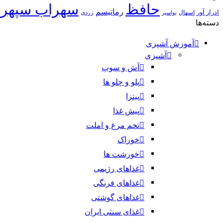
حافظ
سهراب سپهر
رماتیسم
ادرار آور
اسهال
زردی
بواسیر
دسته‌ها
آموزش آشپزی
آشپزی
آش و سوپ
پلو و چلو ها
پیتزا
پیش غذا
تخم مرغ و املت
خوراک
خورشت ها
غذاهای رژیمی
غذاهای فرنگی
غذاهای گوشتی
غذای سنتی ایران