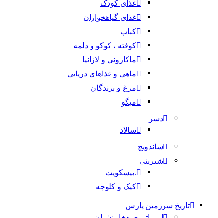
غذای کودک
غذای گیاهخواران
کباب
کوفته ، کوکو و دلمه
ماکارونی و لازانیا
ماهی و غذاهای دریایی
مرغ و پرندگان
میگو
دسر
سالاد
ساندویچ
شیرینی
.بیسکویت
کیک و کلوچه
تاریخ سرزمین پارس
امپراتوری هخامنشیان