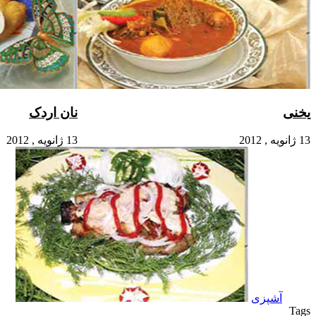
یخنی
نان اردک
13 ژانویه , 2012
13 ژانویه , 2012
آشپزی
Tags