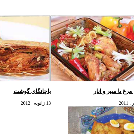
غ با سیر و انار
باچانگای گوشت
13 ژانویه , 2012