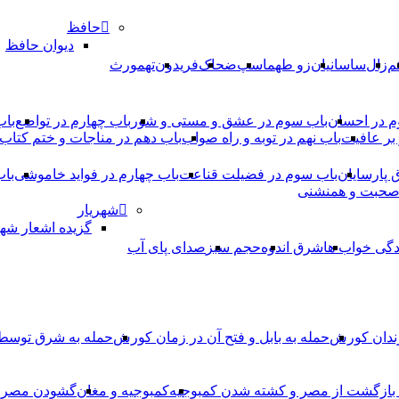
حافظ
دیوان حافظ
م
زال
ساسانیان
زو طهماسپ‏
ضحاک
فریدون
تهمورث
م در احسان
باب سوم در عشق و مستی و شور
باب چهارم در تواضع
باب
بر عافیت
باب نهم در توبه و راه صواب
باب دهم در مناجات و ختم کتاب
ق پارسایان
باب سوم در فضیلت قناعت
باب چهارم در فواید خاموشى
باب
 صحبت و همنشنى
شهریار
گزیده اشعار شهر
دگی خواب ها
شرق اندوه
حجم سبز
صدای پای آب
ندان کورش
حمله به بابل و فتح آن در زمان کورش
حمله به شرق توس
، بازگشت از مصر و کشته شدن کمبوجیه
کمبوجیه و مغان
گشودن مصر ت