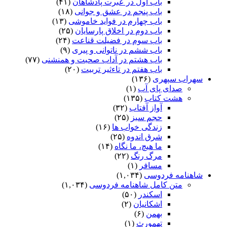
باب اول در عبرت پادشاهان
(۴۱)
باب پنجم در عشق و جوانى
(۱۸)
باب چهارم در فواید خاموشى
(۱۳)
باب دوم در اخلاق پارسایان
(۲۵)
باب سوم در فضیلت قناعت
(۲۴)
باب ششم در ناتوانى و پیرى
(۹)
باب هشتم در آداب صحبت و همنشنى
(۷۷)
باب هفتم در تاءثیر تربیت
(۲۰)
سهراب سپهری
(۱۳۶)
صدای پای آب
(۱)
هشت کتاب
(۱۳۵)
آواز آفتاب
(۳۲)
حجم سبز
(۲۵)
زندگی خواب ها
(۱۶)
شرق اندوه
(۲۵)
ما هیچ، ما نگاه
(۱۴)
مرگ رنگ
(۲۲)
مسافر
(۱)
شاهنامه فردوسی
(۱,۰۳۴)
متن کامل شاهنامه فردوسی
(۱,۰۳۴)
اسکندر
(۵۰)
اشکانیان
(۲)
بهمن
(۶)
تهمورث
(۱)