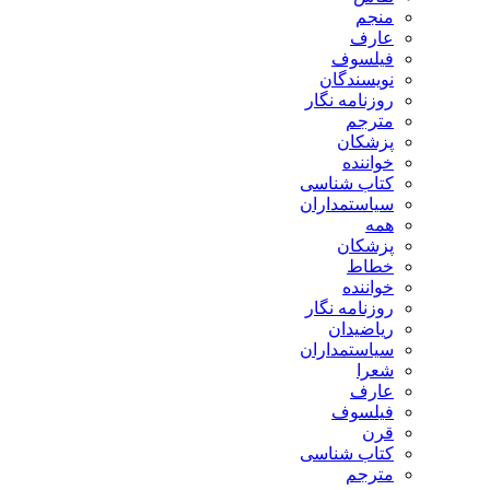
منجم
عارف
فیلسوف
نویسندگان
روزنامه نگار
مترجم
پزشکان
خواننده
کتاب شناسی
سیاستمداران
همه
پزشکان
خطاط
خواننده
روزنامه نگار
ریاضیدان
سیاستمداران
شعرا
عارف
فیلسوف
قرن
کتاب شناسی
مترجم