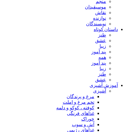
منجم
موسیقیدان
نقاش
نوازنده
نویسندگان
داستان کوتاه
طنز
عشق
زیبا
پند آموز
همه
پند آموز
زیبا
طنز
عشق
آموزش آشپزی
آشپزی
مرغ و پرندگان
تخم مرغ و املت
کوفته ، کوکو و دلمه
غذاهای فرنگی
خوراک
آش و سوپ
غذاهای رژیمی