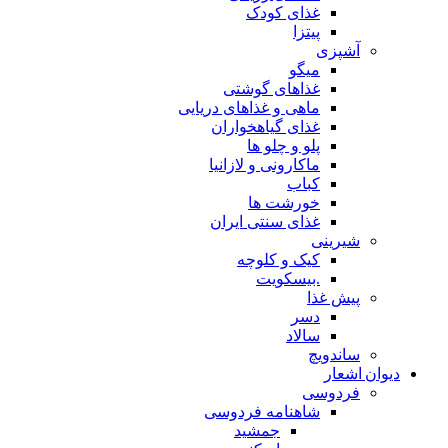
غذای کودک
پیتزا
آشپزی
میگو
غذاهای گوشتی
ماهی و غذاهای دریایی
غذای گیاهخواران
پلو و چلو ها
ماکارونی و لازانیا
کباب
خورشت ها
غذای سنتی ایران
شیرینی
کیک و کلوچه
.بیسکویت
پیش غذا
دسر
سالاد
ساندویچ
دیوان اشعار
فردوسی
شاهنامه فردوسی
جمشید