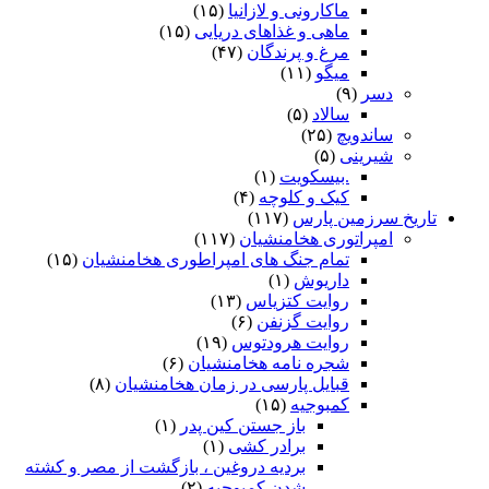
ماکارونی و لازانیا
(۱۵)
ماهی و غذاهای دریایی
(۱۵)
مرغ و پرندگان
(۴۷)
میگو
(۱۱)
دسر
(۹)
سالاد
(۵)
ساندویچ
(۲۵)
شیرینی
(۵)
.بیسکویت
(۱)
کیک و کلوچه
(۴)
تاریخ سرزمین پارس
(۱۱۷)
امپراتوری هخامنشیان
(۱۱۷)
تمام جنگ های امپراطوری هخامنشیان
(۱۵)
داریوش
(۱)
روایت کتزیاس
(۱۳)
روایت گزنفن
(۶)
روایت هرودتوس
(۱۹)
شجره نامه هخامنشیان
(۶)
قبایل پارسی در زمان هخامنشیان
(۸)
کمبوجیه
(۱۵)
باز جستن کین پدر
(۱)
برادر کشی
(۱)
بردیه دروغین ، بازگشت از مصر و کشته
شدن کمبوجیه
(۲)