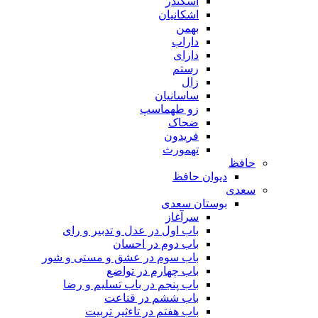
اسکندر
اشکانیان
بهمن
داراب
دارای
رستم
زال
ساسانیان
زو طهماسپ‏
ضحاک
فریدون
تهمورث
حافظ
دیوان حافظ
سعدی
بوستان سعدی
سرآغاز
باب اول در عدل و تدبیر و رای
باب دوم در احسان
باب سوم در عشق و مستی و شور
باب چهارم در تواضع
باب پنجم در باب تسلیم و رضا
باب ششم در قناعت
باب هفتم در تاءثیر تربیت