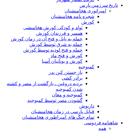
تاریخ سرزمین پارس
امپراتوری هخامنشیان
شجره نامه هخامنشیان
کورش
تولد و کودکی کورش هخامنشی
همسر و فرزندان کورش
حمله به بابل و فتح آن در زمان کورش
حمله به شرق توسط کورش
حمله و فتح لودیه توسط کورش
کورش و فتح ماد
کورش و یونانیان آسیا
کمبوجیه
باز جستن کین پدر
برادر کشی
بردیه دروغین ، بازگشت از مصر و کشته
شدن کمبوجیه
کمبوجیه و مغان
گشودن مصر توسط کمبوجیه
داریوش
قبایل پارسی در زمان هخامنشیان
تمام جنگ های امپراطوری هخامنشیان
شاهنامه فردوسی
همه