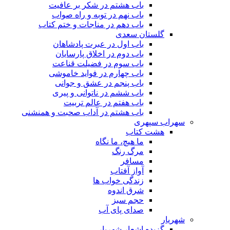
باب هشتم در شکر بر عافیت
باب نهم در توبه و راه صواب
باب دهم در مناجات و ختم کتاب
گلستان سعدی
باب اول در عبرت پادشاهان
باب دوم در اخلاق پارسایان
باب سوم در فضیلت قناعت
باب چهارم در فواید خاموشى
باب پنجم در عشق و جوانى
باب ششم در ناتوانى و پیرى
باب هفتم در عالم تربیت
باب هشتم در آداب صحبت و همنشنى
سهراب سپهری
هشت کتاب
ما هیچ، ما نگاه
مرگ رنگ
مسافر
آواز آفتاب
زندگی خواب ها
شرق اندوه
حجم سبز
صدای پای آب
شهریار
گزیده اشعار شهریار