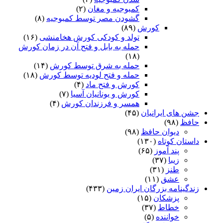
کمبوجیه و مغان
(۲)
گشودن مصر توسط کمبوجیه
(۸)
کورش
(۸۹)
تولد و کودکی کورش هخامنشی
(۱۶)
حمله به بابل و فتح آن در زمان کورش
(۱۸)
حمله به شرق توسط کورش
(۱۴)
حمله و فتح لودیه توسط کورش
(۱۸)
کورش و فتح ماد
(۴)
کورش و یونانیان آسیا
(۷)
همسر و فرزندان کورش
(۴)
جشن های ایرانیان
(۴۵)
حافظ
(۹۸)
دیوان حافظ
(۹۸)
داستان کوتاه
(۱۳۰)
پند آموز
(۶۵)
زیبا
(۳۷)
طنز
(۳۱)
عشق
(۱۱)
زندگینامه بزرگان ایران زمین
(۴۳۳)
پزشکان
(۱۵)
خطاط
(۳۷)
خواننده
(۵)