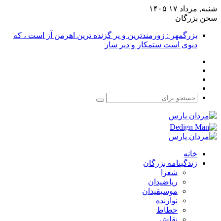
شنبه, مرداد ۱۷ ۱۴۰۵
سخن بزرگان
بزرگمهر : زورمندترین و پر گزنده ترین اهرمن آز است ، که
دیوی است ستمکار و دیر ساز
فیس
X
بوک
یوتیوب
اینستاگرام
جستجو
برای
خانه
زندگینامه بزرگان
شعرا
ریاضیدان
موسیقیدان
نوازنده
خطاط
نقاش