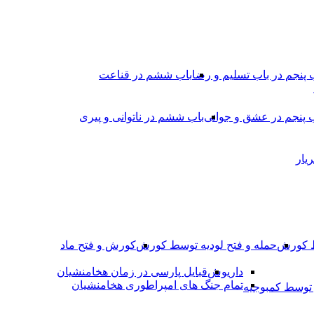
 پنجم در باب تسلیم و رضا
باب ششم در قناعت
 پنجم در عشق و جوانى
باب ششم در ناتوانى و پیرى
یار
ط کورش
حمله و فتح لودیه توسط کورش
کورش و فتح ماد
داریوش
قبایل پارسی در زمان هخامنشیان
تمام جنگ های امپراطوری هخامنشیان
وسط کمبوجیه