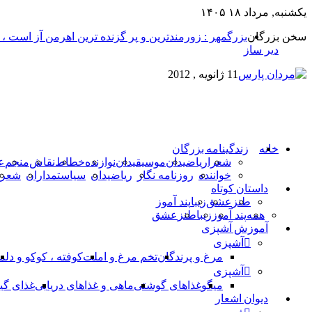
یکشنبه, مرداد ۱۸ ۱۴۰۵
سخن بزرگان
بزرگمهر : زورمندترین و پر گزنده ترین اهرمن آز است ،
دیر ساز
11 ژانویه , 2012
خانه
زندگینامه بزرگان
شعرا
ریاضیدان
موسیقیدان
نوازنده
خطاط
نقاش
منجم
ع
خواننده
روزنامه نگار
ریاضیدان
سیاستمداران
شعرا
داستان کوتاه
طنز
عشق
زیبا
پند آموز
همه
پند آموز
زیبا
طنز
عشق
آموزش آشپزی
آشپزی
مرغ و پرندگان
تخم مرغ و املت
کوفته ، کوکو و دلم
آشپزی
میگو
غذاهای گوشتی
ماهی و غذاهای دریایی
غذای گی
دیوان اشعار