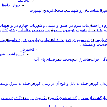
حافظ
دیوان حافظ
م
زال
ساسانیان
زو طهماسپ‏
ضحاک
فریدون
تهمورث
م در احسان
باب سوم در عشق و مستی و شور
باب چهارم در تواضع
باب
بر عافیت
باب نهم در توبه و راه صواب
باب دهم در مناجات و ختم کتاب
ق پارسایان
باب سوم در فضیلت قناعت
باب چهارم در فواید خاموشى
باب
 صحبت و همنشنى
شهریار
گزیده اشعار شهر
دگی خواب ها
شرق اندوه
حجم سبز
صدای پای آب
ندان کورش
حمله به بابل و فتح آن در زمان کورش
حمله به شرق توس
، بازگشت از مصر و کشته شدن کمبوجیه
کمبوجیه و مغان
گشودن مصر ت
جشن های پارسیان