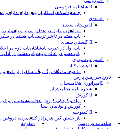
فردوسی
شاهنامه فردوسی
جمشید
اسکندر
اشکانیان
بهمن
داراب
دارای
رست
سعدی
بوستان سعدی
سرآغاز
باب اول در عدل و تدبیر و رای
باب دو
باب هفتم در تاءثیر تربیت
باب هشتم در شکر 
گلستان سعدی
باب اول در عبرت پادشاهان
باب دوم در اخلا
باب هفتم در عالم تربیت
باب هشتم در آداب
سهراب سپهری
هشت کتاب
ما هیچ، ما نگاه
مرگ رنگ
مسافر
آواز آفتاب
زن
تاریخ سرزمین پارس
امپراتوری هخامنشیان
شجره نامه هخامنشیان
کورش
تولد و کودکی کورش هخامنشی
همسر و فرز
کورش و یونانیان آسیا
کمبوجیه
باز جستن کین پدر
برادر کشی
بردیه دروغین 
شاهنامه فردوسی
متفرقه
همه
متن کامل شاهنامه فردوسی