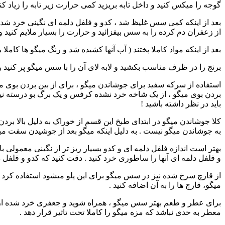
گوجه را میکس کنید و داخل تابه بریزید کمی حرارت زیر تابه را زیاد کن
بعد از اینکه کمی سس غلیظ شد ، کدو و فلفل دلمه ای نگینی خرد شده ر
از زعفران دم کرده را به سس بیفزائید و حرارت را بسیار ملایم کنید و 
بعد از اینکه مواد کاملا پختند ( آب آنها کشیده شد و رنگ میگو ها کاملا 
برنج را در ظرف مناسب بکشید و لابه لای آن را با سس میگو پر کنید و م
استفاده از سرکه سفید برای جوشاندن میگو ، برای از بین بردن بوی 
بردن بوی میگو ، از یک شاخه خرد نشده کرفس و یک برگ بو درسته نیز ا
باید در نظر داشته باشید !
کلا جوشاندن میگو در ابتدای طبخ این قسم از خوراک به دلیل بالا 
به جوشاندن میگو نیست . به دلیل اینکه میگو بعد از جوشیدن سفت می
بهتر است اندازه فلفل دلمه ای و کدو بسیار ریز تر از نگینی معمولی ب
و فلفل دلمه ای آنها را ساطوری خرد کنید . دقت کنید که کدو و فلفل 
میگو، قارچ ها را به آن اضافه کنید .
برای عطر و طعم بهتر سس میگو ، همراه شوید و جعفری خرد شده از یک 
معطر به حدی نباشد که مزه میگو را کاملا تحت تاثیر قرار دهد .