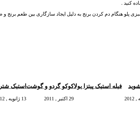
ده کنید .
کم سبزی پلو هنگام دم کردن برنج به دلیل ایجاد سازگاری بین طعم برن
شوید
فیله استیک پیتزا یولا
کوکو گردو و گوشت
استیک شترم
29 اکتبر , 2011
13 ژانویه , 2012