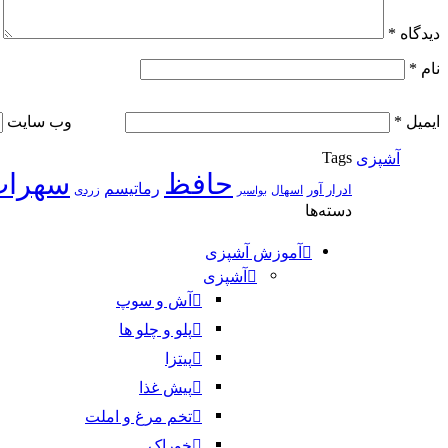
دیدگاه
*
نام
*
ایمیل
*
وب‌ سایت
Tags
آشپزی
حافظ
سهراب
رماتیسم
ادرار آور
اسهال
زردی
بواسیر
دسته‌ها
آموزش آشپزی
آشپزی
آش و سوپ
پلو و چلو ها
پیتزا
پیش غذا
تخم مرغ و املت
خوراک