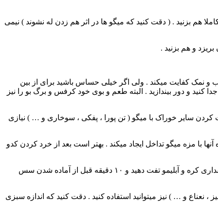
 هم بزنید . ( دقت کنید که میگو ها در اثر هم زدن له نشوند ) نیمی
بریزد و هم بزنید .
ب و نمک کفایت میکند . ولی اگر خیلی حساس باشید برای از بین
 کنید و دور بیندازید . البته طعم و بوی خود کرفس و برگ بو را نیز
دن سایر خوراک با میگو ( تن پورا ، پفکی ، سوخاری و … ) نیازی
نها با مزه میگو تداخل ایجاد میکند . بهتر است بعد از خرد کردن کدو
از قارچ سرخ شده نیز در سس میگو برای این پلو میشود استفاده کرد . در این صورت قارچ را کوچکتر از اندازه میگو خرد کنید و جداگانه با مقداری کره و آبلیمو تفت دهید و ۱۰ دقیقه قبل از آماده شدن سس
ناع و … ) نیز میتوانید استفاده کنید . دقت کنید که اندازه سبزی