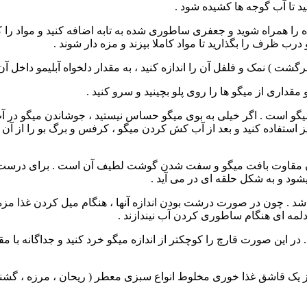
ید تا آب گوجه ها کشیده شود .
ا همراه شوید و جعفری ساطوری شده به تابه اضافه کنید و مواد را کاملا
درب ظرف را بگذارید تا مواد کاملا بپزند و مزه دار شوند .
برگشت ) نمک و فلفل آن را اندازه کنید ، به مقدار دلخواه آبلیمو داخل آن 
قداری از میگو ها را روی پلو بچینید و سرو کنید .
میگو است . اگر خیلی به بوی میگو حساس نیستید ، جوشاندن میگو در آ
ستفاده کنید و بعد از آب کش کردن میگو ، کرفس و برگ بو را از آن جدا
بردن مقاوت بافت میگو و سفت شدن گوشت لطیف آن است . برای درست کر
شود و به شکل حلقه ای در می آید .
اشد . چون در صورت درشت بودن اندازه آنها ، هنگام میل کردن غذا مزه آ
دلمه ای هنگام ساطوری کردن آب نیندازند .
قاشق غذا خوری مخلوط انواع سبزی معطر ( ریحان ، مرزه ، گشنیز ، نع