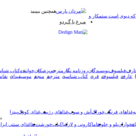
همچنین ببینید
 که دیوی است ستمکار و
بستن
مـرغ با گـردو
X
وایبر
فیس
دکمه
واتس
تلگرام
آپ
بوک
بازگشت
به
بالا
ارف
فیلسوف
نویسندگان
روزنامه نگار
مترجم
پزشکان
خواننده
کتاب شنا
عارف
فیلسوف
قرن
کتاب شناسی
مترجم
منجم
موسیقیدان
نقا
ه
غذاهای فرنگی
خوراک
آش و سوپ
غذاهای رژیمی
غذای کودک
پیتزا
اهخواران
پلو و چلو ها
ماکارونی و لازانیا
کباب
خورشت ها
غذای سنتی ایرا