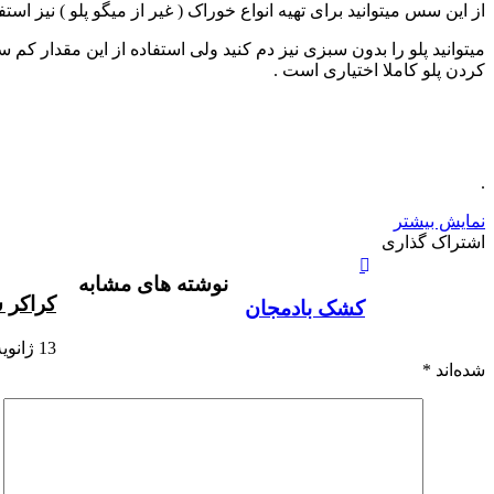
از این سس میتوانید برای تهیه انواع خوراک ( غیر از میگو پلو ) نیز استفا
میتوانید پلو را بدون سبزی نیز دم کنید ولی استفاده از این مقدار 
کردن پلو کاملا اختیاری است .
.
نمایش بیشتر
X
چاپ
فیس
واتس
تلگرام
لینکدین
اشتراک
اشتراک گذاری
آپ
بوک
گذاری
نوشته های مشابه
از
کراکر 
طریق
کشک بادمجان
ایمیل
13 ژانویه , 2012
شده‌اند
*