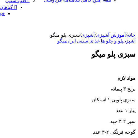
طب سنتی
گیاهان
خو
خانه
/
آموزش آشپزی
/
آشپزی
/
سبزی پلو میگو
آشپزی
پلو و چلو ها
غذای سنتی ایران
میگو
سبزی پلو میگو
مواد لازم
برنج ۳ پیمانه
سبزی پلویی ۱ استکان
پیاز ۱ عدد
سیر ۲-۳ حبه
گوجه فرنگی ۲-۳ عدد