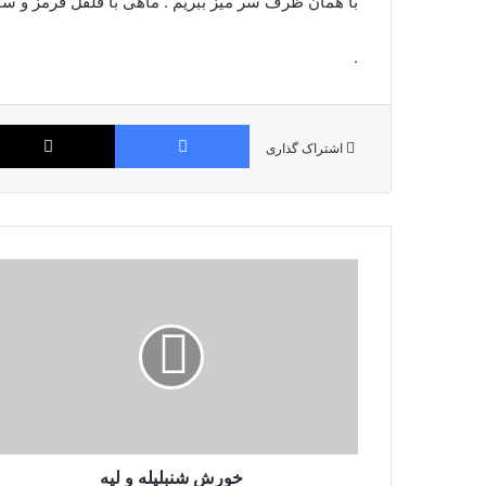
با همان ظرف سر میز ببریم . ماهی با فلفل قرمز و س
.
فیس بوک
اشتراک گذاری
خورش شنبلیله و لپه