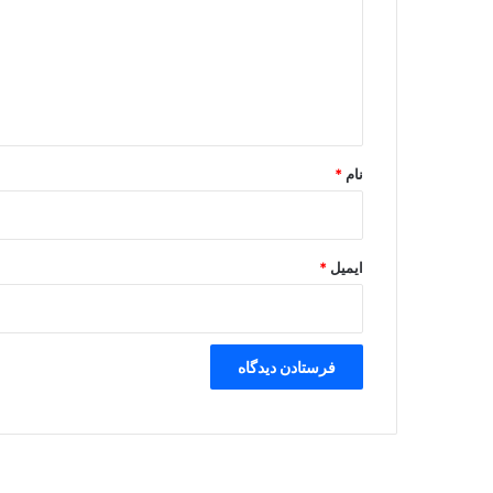
د
گ
ا
ه
*
نام
*
ایمیل
*