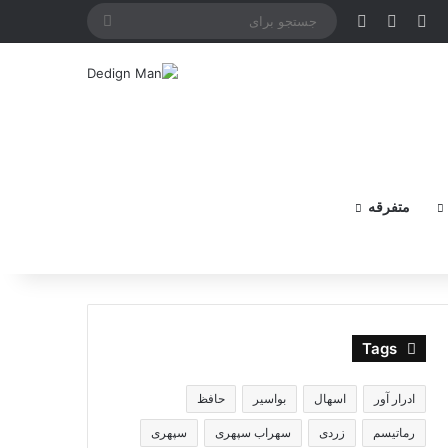
X
فیس بوک
یوتیوب
اینستاگرام
جستجو
برای
متفرقه
Tags
ادرار آور
اسهال
بواسیر
حافظ
رماتیسم
زردی
سهراب سپهری
سپهری