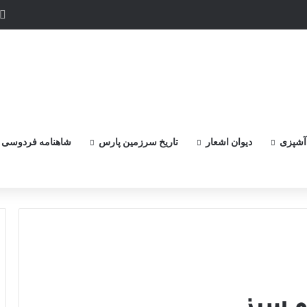
پر گزنده ترین اهرمن آز است ، که دیوی است ستمکار و دیر ساز
آشپزی
دیوان اشعار
تاریخ سرزمین پارس
شاهنامه فردوسی
و سبز