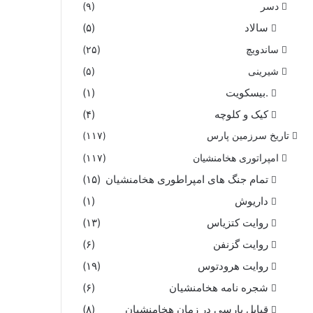
دسر
(۹)
سالاد
(۵)
ساندویچ
(۲۵)
شیرینی
(۵)
.بیسکویت
(۱)
کیک و کلوچه
(۴)
تاریخ سرزمین پارس
(۱۱۷)
امپراتوری هخامنشیان
(۱۱۷)
تمام جنگ های امپراطوری هخامنشیان
(۱۵)
داریوش
(۱)
روایت کتزیاس
(۱۳)
روایت گزنفن
(۶)
روایت هرودتوس
(۱۹)
شجره نامه هخامنشیان
(۶)
قبایل پارسی در زمان هخامنشیان
(۸)