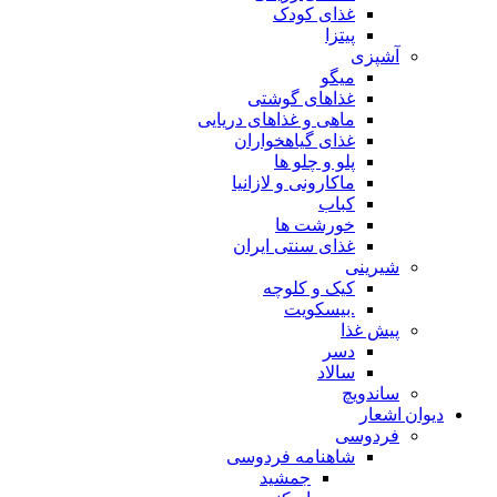
غذای کودک
پیتزا
آشپزی
میگو
غذاهای گوشتی
ماهی و غذاهای دریایی
غذای گیاهخواران
پلو و چلو ها
ماکارونی و لازانیا
کباب
خورشت ها
غذای سنتی ایران
شیرینی
کیک و کلوچه
.بیسکویت
پیش غذا
دسر
سالاد
ساندویچ
دیوان اشعار
فردوسی
شاهنامه فردوسی
جمشید