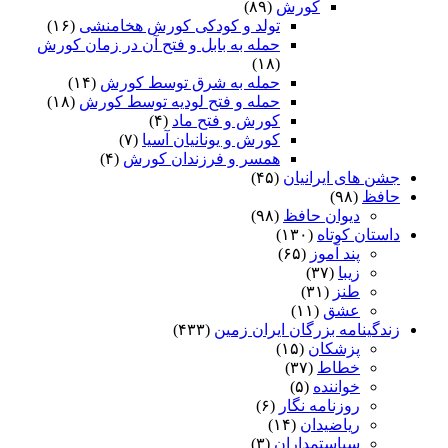
کورش
(۸۹)
تولد و کودکی کورش هخامنشی
(۱۶)
حمله به بابل و فتح آن در زمان کورش
(۱۸)
حمله به شرق توسط کورش
(۱۴)
حمله و فتح لودیه توسط کورش
(۱۸)
کورش و فتح ماد
(۴)
کورش و یونانیان آسیا
(۷)
همسر و فرزندان کورش
(۴)
جشن های ایرانیان
(۴۵)
حافظ
(۹۸)
دیوان حافظ
(۹۸)
داستان کوتاه
(۱۳۰)
پند آموز
(۶۵)
زیبا
(۳۷)
طنز
(۳۱)
عشق
(۱۱)
زندگینامه بزرگان ایران زمین
(۴۳۳)
پزشکان
(۱۵)
خطاط
(۳۷)
خواننده
(۵)
روزنامه نگار
(۶)
ریاضیدان
(۱۴)
سیاستمداران
(۳)