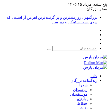
پنج شنبه, مرداد ۱۵ ۱۴۰۵
سخن بزرگان
بزرگمهر : زورمندترین و پر گزنده ترین اهرمن آز است ، که
دیوی است ستمکار و دیر ساز
فیس
X
بوک
یوتیوب
اینستاگرام
جستجو
برای
خانه
زندگینامه بزرگان
شعرا
ریاضیدان
موسیقیدان
نوازنده
خطاط
نقاش