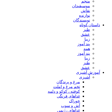
منجم
موسیقیدان
نقاش
نوازنده
نویسندگان
داستان کوتاه
طنز
عشق
زیبا
پند آموز
همه
پند آموز
زیبا
طنز
عشق
آموزش آشپزی
آشپزی
مرغ و پرندگان
تخم مرغ و املت
کوفته ، کوکو و دلمه
غذاهای فرنگی
خوراک
آش و سوپ
غذاهای رژیمی