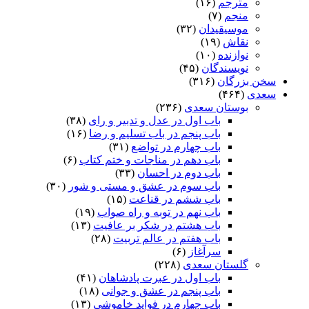
مترجم
(۱۶)
منجم
(۷)
موسیقیدان
(۳۲)
نقاش
(۱۹)
نوازنده
(۱۰)
نویسندگان
(۴۵)
سخن بزرگان
(۳۱۶)
سعدی
(۴۶۴)
بوستان سعدی
(۲۳۶)
باب اول در عدل و تدبیر و رای
(۳۸)
باب پنجم در باب تسلیم و رضا
(۱۶)
باب چهارم در تواضع
(۳۱)
باب دهم در مناجات و ختم کتاب
(۶)
باب دوم در احسان
(۳۳)
باب سوم در عشق و مستی و شور
(۳۰)
باب ششم در قناعت
(۱۵)
باب نهم در توبه و راه صواب
(۱۹)
باب هشتم در شکر بر عافیت
(۱۳)
باب هفتم در عالم تربیت
(۲۸)
سرآغاز
(۶)
گلستان سعدی
(۲۲۸)
باب اول در عبرت پادشاهان
(۴۱)
باب پنجم در عشق و جوانى
(۱۸)
باب چهارم در فواید خاموشى
(۱۳)