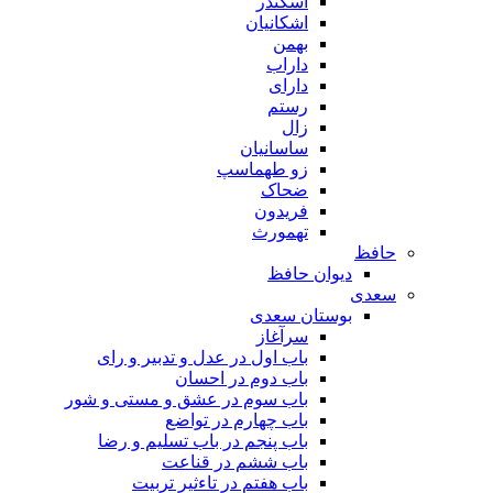
اسکندر
اشکانیان
بهمن
داراب
دارای
رستم
زال
ساسانیان
زو طهماسپ‏
ضحاک
فریدون
تهمورث
حافظ
دیوان حافظ
سعدی
بوستان سعدی
سرآغاز
باب اول در عدل و تدبیر و رای
باب دوم در احسان
باب سوم در عشق و مستی و شور
باب چهارم در تواضع
باب پنجم در باب تسلیم و رضا
باب ششم در قناعت
باب هفتم در تاءثیر تربیت