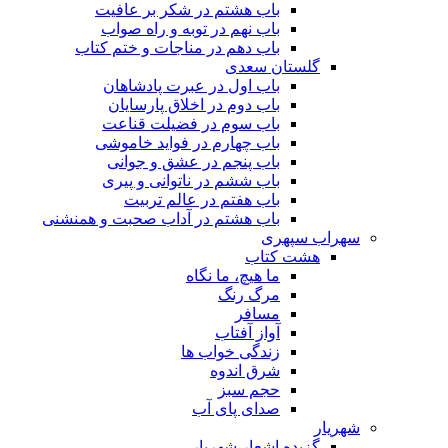
باب هشتم در شکر بر عافیت
باب نهم در توبه و راه صواب
باب دهم در مناجات و ختم کتاب
گلستان سعدی
باب اول در عبرت پادشاهان
باب دوم در اخلاق پارسایان
باب سوم در فضیلت قناعت
باب چهارم در فواید خاموشى
باب پنجم در عشق و جوانى
باب ششم در ناتوانى و پیرى
باب هفتم در عالم تربیت
باب هشتم در آداب صحبت و همنشنى
سهراب سپهری
هشت کتاب
ما هیچ، ما نگاه
مرگ رنگ
مسافر
آواز آفتاب
زندگی خواب ها
شرق اندوه
حجم سبز
صدای پای آب
شهریار
گزیده اشعار شهریار