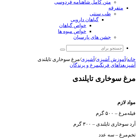
متن کامل شاهنامه فردوسی
متفرقه
طب سنتی
گیاهان دارویی
خواص گیاهان
خواص میوه ها
جشن های پارسیان
جستجو
برای
خانه
/
آموزش آشپزی
/
آشپزی
/
مرغ سوخاری تایلندی
آشپزی
غذاهای فرنگی
مرغ و پرندگان
مرغ سوخاری تایلندی
مواد لازم
فیله‌مرغ – ۵۰۰ گرم
آرد سوخاری تایلندی – ۳۰۰ گرم
تخم‌مرغ – سه عدد