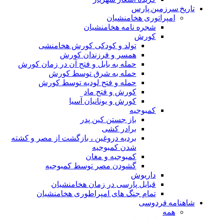
تاریخ سرزمین پارس
امپراتوری هخامنشیان
شجره نامه هخامنشیان
کورش
تولد و کودکی کورش هخامنشی
همسر و فرزندان کورش
حمله به بابل و فتح آن در زمان کورش
حمله به شرق توسط کورش
حمله و فتح لودیه توسط کورش
کورش و فتح ماد
کورش و یونانیان آسیا
کمبوجیه
باز جستن کین پدر
برادر کشی
بردیه دروغین ، بازگشت از مصر و کشته
شدن کمبوجیه
کمبوجیه و مغان
گشودن مصر توسط کمبوجیه
داریوش
قبایل پارسی در زمان هخامنشیان
تمام جنگ های امپراطوری هخامنشیان
شاهنامه فردوسی
همه