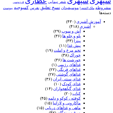
سپهری
سپهری
عطاری
شعر نیمایی
فردوسی
نسخ تعلیق
کمبوجیه
مشروطه
موسیقیدان
نقرس
یبوست
ملک الشعرا
دسته‌ها
آموزش آشپزی
(۴۳۰)
آشپزی
(۴۱۸)
آش و سوپ
(۲۹)
پلو و چلو ها
(۳۶)
پیتزا
(۳۳)
پیش غذا
(۱۱)
تخم مرغ و املت
(۱۹)
خوراک
(۳۸)
خورشت ها
(۳۶)
غذاهای رژیمی
(۱)
غذاهای فرنگی
(۲۲)
غذاهای گوشتی
(۲۷)
غذای سنتی ایران
(۳۶)
غذای کودک
(۱۰)
غذای گیاهخواران
(۱۴)
کباب
(۲۰)
کوفته ، کوکو و دلمه
(۴۵)
ماکارونی و لازانیا
(۱۵)
ماهی و غذاهای دریایی
(۱۵)
مرغ و پرندگان
(۴۷)