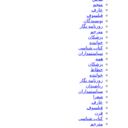
منجم
عارف
فیلسوف
نویسندگان
روزنامه نگار
مترجم
پزشکان
خواننده
کتاب شناسی
سیاستمداران
همه
پزشکان
خطاط
خواننده
روزنامه نگار
ریاضیدان
سیاستمداران
شعرا
عارف
فیلسوف
قرن
کتاب شناسی
مترجم