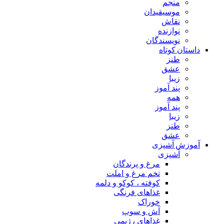
منجم
موسیقیدان
نقاش
نوازنده
نویسندگان
داستان کوتاه
طنز
عشق
زیبا
پند آموز
همه
پند آموز
زیبا
طنز
عشق
آموزش آشپزی
آشپزی
مرغ و پرندگان
تخم مرغ و املت
کوفته ، کوکو و دلمه
غذاهای فرنگی
خوراک
آش و سوپ
غذاهای رژیمی