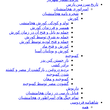
تاریخ سرزمین پارس
امپراتوری هخامنشیان
شجره نامه هخامنشیان
کورش
تولد و کودکی کورش هخامنشی
همسر و فرزندان کورش
حمله به بابل و فتح آن در زمان کورش
حمله به شرق توسط کورش
حمله و فتح لودیه توسط کورش
کورش و فتح ماد
کورش و یونانیان آسیا
کمبوجیه
باز جستن کین پدر
برادر کشی
بردیه دروغین ، بازگشت از مصر و کشته
شدن کمبوجیه
کمبوجیه و مغان
گشودن مصر توسط کمبوجیه
داریوش
قبایل پارسی در زمان هخامنشیان
تمام جنگ های امپراطوری هخامنشیان
شاهنامه فردوسی
همه