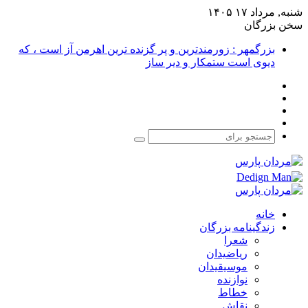
شنبه, مرداد ۱۷ ۱۴۰۵
سخن بزرگان
بزرگمهر : زورمندترین و پر گزنده ترین اهرمن آز است ، که
دیوی است ستمکار و دیر ساز
فیس
X
بوک
یوتیوب
اینستاگرام
جستجو
برای
خانه
زندگینامه بزرگان
شعرا
ریاضیدان
موسیقیدان
نوازنده
خطاط
نقاش