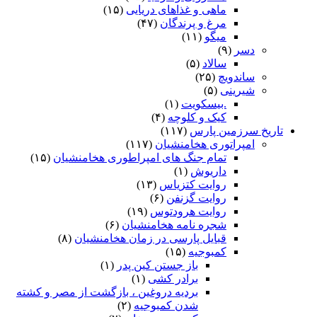
ماهی و غذاهای دریایی
(۱۵)
مرغ و پرندگان
(۴۷)
میگو
(۱۱)
دسر
(۹)
سالاد
(۵)
ساندویچ
(۲۵)
شیرینی
(۵)
.بیسکویت
(۱)
کیک و کلوچه
(۴)
تاریخ سرزمین پارس
(۱۱۷)
امپراتوری هخامنشیان
(۱۱۷)
تمام جنگ های امپراطوری هخامنشیان
(۱۵)
داریوش
(۱)
روایت کتزیاس
(۱۳)
روایت گزنفن
(۶)
روایت هرودتوس
(۱۹)
شجره نامه هخامنشیان
(۶)
قبایل پارسی در زمان هخامنشیان
(۸)
کمبوجیه
(۱۵)
باز جستن کین پدر
(۱)
برادر کشی
(۱)
بردیه دروغین ، بازگشت از مصر و کشته
شدن کمبوجیه
(۲)