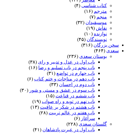
کتاب شناسی
(۴)
مترجم
(۱۶)
منجم
(۷)
موسیقیدان
(۳۲)
نقاش
(۱۹)
نوازنده
(۱۰)
نویسندگان
(۴۵)
سخن بزرگان
(۳۱۶)
سعدی
(۴۶۴)
بوستان سعدی
(۲۳۶)
باب اول در عدل و تدبیر و رای
(۳۸)
باب پنجم در باب تسلیم و رضا
(۱۶)
باب چهارم در تواضع
(۳۱)
باب دهم در مناجات و ختم کتاب
(۶)
باب دوم در احسان
(۳۳)
باب سوم در عشق و مستی و شور
(۳۰)
باب ششم در قناعت
(۱۵)
باب نهم در توبه و راه صواب
(۱۹)
باب هشتم در شکر بر عافیت
(۱۳)
باب هفتم در عالم تربیت
(۲۸)
سرآغاز
(۶)
گلستان سعدی
(۲۲۸)
باب اول در عبرت پادشاهان
(۴۱)