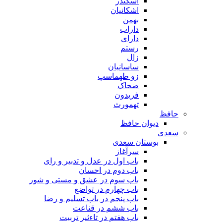
اسکندر
اشکانیان
بهمن
داراب
دارای
رستم
زال
ساسانیان
زو طهماسپ‏
ضحاک
فریدون
تهمورث
حافظ
دیوان حافظ
سعدی
بوستان سعدی
سرآغاز
باب اول در عدل و تدبیر و رای
باب دوم در احسان
باب سوم در عشق و مستی و شور
باب چهارم در تواضع
باب پنجم در باب تسلیم و رضا
باب ششم در قناعت
باب هفتم در تاءثیر تربیت