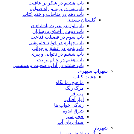
باب هشتم در شکر بر عافیت
باب نهم در توبه و راه صواب
باب دهم در مناجات و ختم کتاب
گلستان سعدی
باب اول در عبرت پادشاهان
باب دوم در اخلاق پارسایان
باب سوم در فضیلت قناعت
باب چهارم در فواید خاموشى
باب پنجم در عشق و جوانى
باب ششم در ناتوانى و پیرى
باب هفتم در عالم تربیت
باب هشتم در آداب صحبت و همنشنى
سهراب سپهری
هشت کتاب
ما هیچ، ما نگاه
مرگ رنگ
مسافر
آواز آفتاب
زندگی خواب ها
شرق اندوه
حجم سبز
صدای پای آب
شهریار
گزیده اشعار شهریار