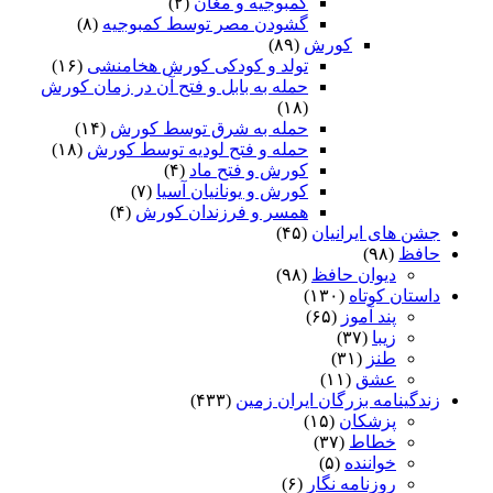
کمبوجیه و مغان
(۲)
گشودن مصر توسط کمبوجیه
(۸)
کورش
(۸۹)
تولد و کودکی کورش هخامنشی
(۱۶)
حمله به بابل و فتح آن در زمان کورش
(۱۸)
حمله به شرق توسط کورش
(۱۴)
حمله و فتح لودیه توسط کورش
(۱۸)
کورش و فتح ماد
(۴)
کورش و یونانیان آسیا
(۷)
همسر و فرزندان کورش
(۴)
جشن های ایرانیان
(۴۵)
حافظ
(۹۸)
دیوان حافظ
(۹۸)
داستان کوتاه
(۱۳۰)
پند آموز
(۶۵)
زیبا
(۳۷)
طنز
(۳۱)
عشق
(۱۱)
زندگینامه بزرگان ایران زمین
(۴۳۳)
پزشکان
(۱۵)
خطاط
(۳۷)
خواننده
(۵)
روزنامه نگار
(۶)