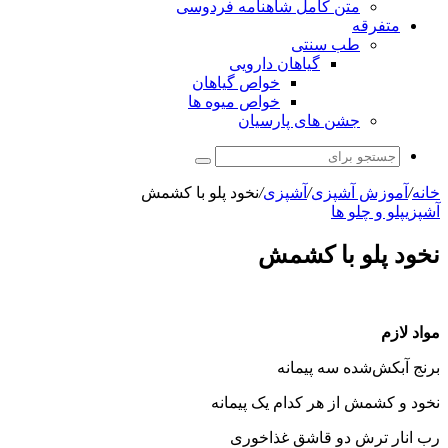
متن کامل شاهنامه فردوسی
متفرقه
طب سنتی
گیاهان دارویی
خواص گیاهان
خواص میوه ها
جشن های پارسیان
جستجو
برای
خانه
/
آموزش آشپزی
/
آشپزی
/
نخود پلو با کشمش
آشپزی
پلو و چلو ها
نخود پلو با کشمش
مواد لازم
برنج آبکش‌شده سه پیمانه
نخود و کشمش از هر کدام یک پیمانه
رب انار ترش دو قاشق غذاخوری