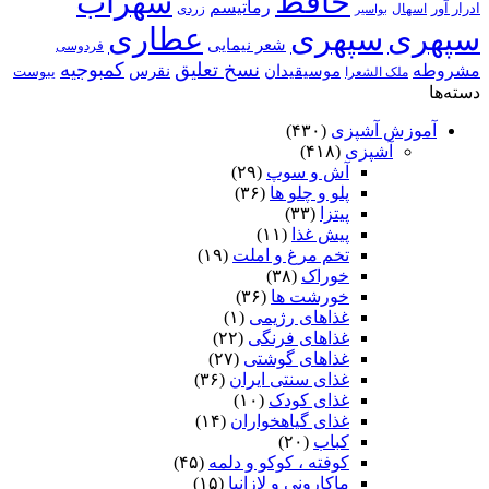
حافظ
سهراب
رماتیسم
ادرار آور
اسهال
زردی
بواسیر
سپهری
سپهری
عطاری
شعر نیمایی
فردوسی
نسخ تعلیق
کمبوجیه
مشروطه
موسیقیدان
نقرس
یبوست
ملک الشعرا
دسته‌ها
آموزش آشپزی
(۴۳۰)
آشپزی
(۴۱۸)
آش و سوپ
(۲۹)
پلو و چلو ها
(۳۶)
پیتزا
(۳۳)
پیش غذا
(۱۱)
تخم مرغ و املت
(۱۹)
خوراک
(۳۸)
خورشت ها
(۳۶)
غذاهای رژیمی
(۱)
غذاهای فرنگی
(۲۲)
غذاهای گوشتی
(۲۷)
غذای سنتی ایران
(۳۶)
غذای کودک
(۱۰)
غذای گیاهخواران
(۱۴)
کباب
(۲۰)
کوفته ، کوکو و دلمه
(۴۵)
ماکارونی و لازانیا
(۱۵)