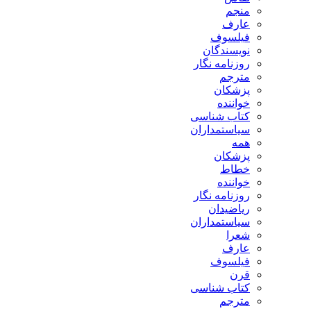
منجم
عارف
فیلسوف
نویسندگان
روزنامه نگار
مترجم
پزشکان
خواننده
کتاب شناسی
سیاستمداران
همه
پزشکان
خطاط
خواننده
روزنامه نگار
ریاضیدان
سیاستمداران
شعرا
عارف
فیلسوف
قرن
کتاب شناسی
مترجم