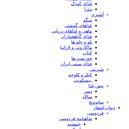
غذای کودک
پیتزا
آشپزی
میگو
غذاهای گوشتی
ماهی و غذاهای دریایی
غذای گیاهخواران
پلو و چلو ها
ماکارونی و لازانیا
کباب
خورشت ها
غذای سنتی ایران
شیرینی
کیک و کلوچه
.بیسکویت
پیش غذا
دسر
سالاد
ساندویچ
دیوان اشعار
فردوسی
شاهنامه فردوسی
جمشید