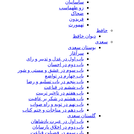
ساسانیان
زو طهماسپ‏
ضحاک
فریدون
تهمورث
حافظ
دیوان حافظ
سعدی
بوستان سعدی
سرآغاز
باب اول در عدل و تدبیر و رای
باب دوم در احسان
باب سوم در عشق و مستی و شور
باب چهارم در تواضع
باب پنجم در باب تسلیم و رضا
باب ششم در قناعت
باب هفتم در تاءثیر تربیت
باب هشتم در شکر بر عافیت
باب نهم در توبه و راه صواب
باب دهم در مناجات و ختم کتاب
گلستان سعدی
باب اول در عبرت پادشاهان
باب دوم در اخلاق پارسایان
باب سوم در فضیلت قناعت