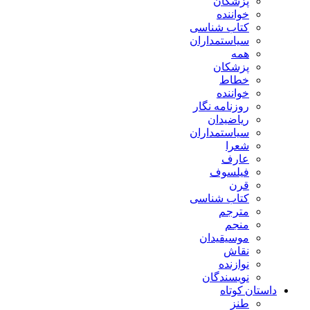
پزشکان
خواننده
کتاب شناسی
سیاستمداران
همه
پزشکان
خطاط
خواننده
روزنامه نگار
ریاضیدان
سیاستمداران
شعرا
عارف
فیلسوف
قرن
کتاب شناسی
مترجم
منجم
موسیقیدان
نقاش
نوازنده
نویسندگان
داستان کوتاه
طنز