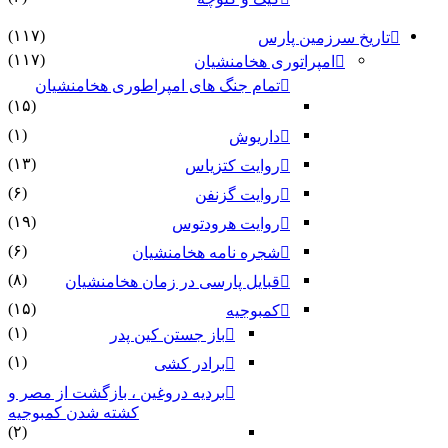
(۱۱۷)
تاریخ سرزمین پارس
(۱۱۷)
امپراتوری هخامنشیان
تمام جنگ های امپراطوری هخامنشیان
(۱۵)
(۱)
داریوش
(۱۳)
روایت کتزیاس
(۶)
روایت گزنفن
(۱۹)
روایت هرودتوس
(۶)
شجره نامه هخامنشیان
(۸)
قبایل پارسی در زمان هخامنشیان
(۱۵)
کمبوجیه
(۱)
باز جستن کین پدر
(۱)
برادر کشی
بردیه دروغین ، بازگشت از مصر و
کشته شدن کمبوجیه
(۲)