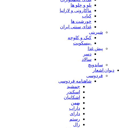
پلو و چلو ها
ماکارونی و لازانیا
کباب
خورشت ها
غذای سنتی ایران
شیرینی
کیک و کلوچه
.بیسکویت
پیش غذا
دسر
سالاد
ساندویچ
دیوان اشعار
فردوسی
شاهنامه فردوسی
جمشید
اسکندر
اشکانیان
بهمن
داراب
دارای
رستم
زال