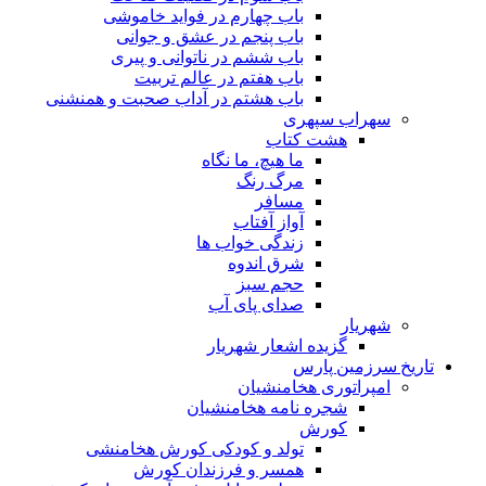
باب چهارم در فواید خاموشى
باب پنجم در عشق و جوانى
باب ششم در ناتوانى و پیرى
باب هفتم در عالم تربیت
باب هشتم در آداب صحبت و همنشنى
سهراب سپهری
هشت کتاب
ما هیچ، ما نگاه
مرگ رنگ
مسافر
آواز آفتاب
زندگی خواب ها
شرق اندوه
حجم سبز
صدای پای آب
شهریار
گزیده اشعار شهریار
تاریخ سرزمین پارس
امپراتوری هخامنشیان
شجره نامه هخامنشیان
کورش
تولد و کودکی کورش هخامنشی
همسر و فرزندان کورش