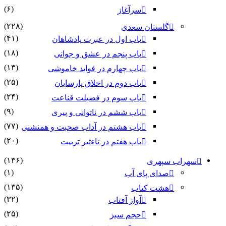
(۶)
سرآغاز
(۲۲۸)
گلستان سعدی
(۴۱)
باب اول در عبرت پادشاهان
(۱۸)
باب پنجم در عشق و جوانى
(۱۳)
باب چهارم در فواید خاموشى
(۲۵)
باب دوم در اخلاق پارسایان
(۲۴)
باب سوم در فضیلت قناعت
(۹)
باب ششم در ناتوانى و پیرى
(۷۷)
باب هشتم در آداب صحبت و همنشنى
(۲۰)
باب هفتم در تاءثیر تربیت
(۱۳۶)
سهراب سپهری
(۱)
صدای پای آب
(۱۳۵)
هشت کتاب
(۳۲)
آواز آفتاب
(۲۵)
حجم سبز