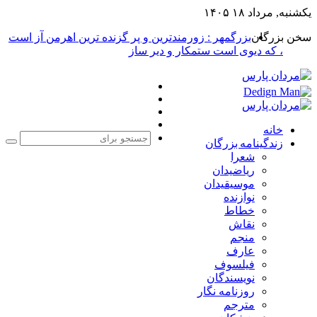
یکشنبه, مرداد ۱۸ ۱۴۰۵
سخن بزرگان
بزرگمهر : زورمندترین و پر گزنده ترین اهرمن آز است
، که دیوی است ستمکار و دیر ساز
فیس
X
بوک
یوتیوب
اینستاگرام
خانه
زندگینامه بزرگان
جست
شعرا
برا
ریاضیدان
موسیقیدان
نوازنده
خطاط
نقاش
منجم
عارف
فیلسوف
نویسندگان
روزنامه نگار
مترجم