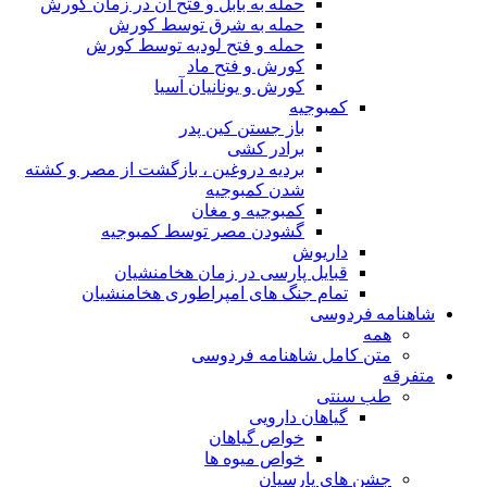
حمله به بابل و فتح آن در زمان کورش
حمله به شرق توسط کورش
حمله و فتح لودیه توسط کورش
کورش و فتح ماد
کورش و یونانیان آسیا
کمبوجیه
باز جستن کین پدر
برادر کشی
بردیه دروغین ، بازگشت از مصر و کشته
شدن کمبوجیه
کمبوجیه و مغان
گشودن مصر توسط کمبوجیه
داریوش
قبایل پارسی در زمان هخامنشیان
تمام جنگ های امپراطوری هخامنشیان
شاهنامه فردوسی
همه
متن کامل شاهنامه فردوسی
متفرقه
طب سنتی
گیاهان دارویی
خواص گیاهان
خواص میوه ها
جشن های پارسیان