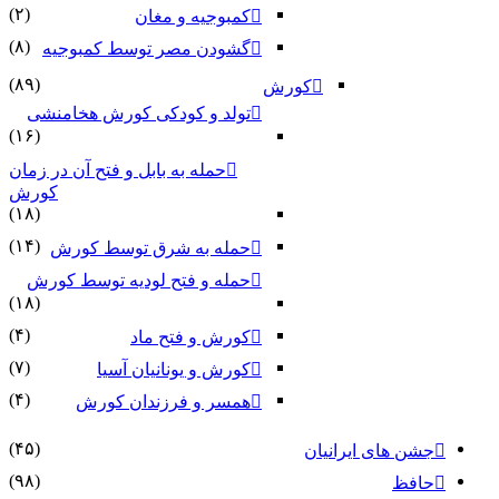
(۲)
کمبوجیه و مغان
(۸)
گشودن مصر توسط کمبوجیه
(۸۹)
کورش
تولد و کودکی کورش هخامنشی
(۱۶)
حمله به بابل و فتح آن در زمان
کورش
(۱۸)
(۱۴)
حمله به شرق توسط کورش
حمله و فتح لودیه توسط کورش
(۱۸)
(۴)
کورش و فتح ماد
(۷)
کورش و یونانیان آسیا
(۴)
همسر و فرزندان کورش
(۴۵)
جشن های ایرانیان
(۹۸)
حافظ