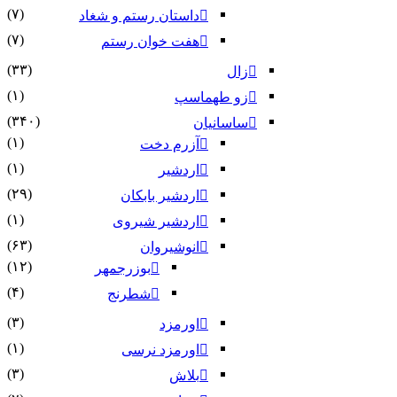
(۷)
داستان رستم و شغاد
(۷)
هفت خوان رستم‏
(۳۳)
زال
(۱)
زو طهماسپ‏
(۳۴۰)
ساسانیان
(۱)
آزرم دخت
(۱)
اردشیر
(۲۹)
اردشیر بابکان
(۱)
اردشیر شیروی
(۶۳)
انوشیروان
(۱۲)
بوزرجمهر
(۴)
شطرنج
(۳)
اورمزد
(۱)
اورمزد نرسى‏
(۳)
بلاش