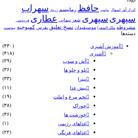
حافظ
سهراب
رماتیسم
ادرار آور
اسهال
زردی
بواسیر
سپهری
سپهری
عطاری
شعر نیمایی
فردوسی
نسخ تعلیق
کمبوجیه
مشروطه
موسیقیدان
نقرس
یبوست
ملک الشعرا
دسته‌ها
(۴۳۰)
آموزش آشپزی
(۴۱۸)
آشپزی
(۲۹)
آش و سوپ
(۳۶)
پلو و چلو ها
(۳۳)
پیتزا
(۱۱)
پیش غذا
(۱۹)
تخم مرغ و املت
(۳۸)
خوراک
(۳۶)
خورشت ها
(۱)
غذاهای رژیمی
(۲۲)
غذاهای فرنگی