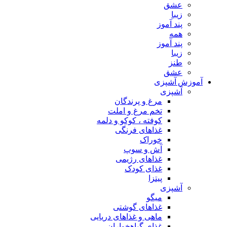
عشق
زیبا
پند آموز
همه
پند آموز
زیبا
طنز
عشق
آموزش آشپزی
آشپزی
مرغ و پرندگان
تخم مرغ و املت
کوفته ، کوکو و دلمه
غذاهای فرنگی
خوراک
آش و سوپ
غذاهای رژیمی
غذای کودک
پیتزا
آشپزی
میگو
غذاهای گوشتی
ماهی و غذاهای دریایی
غذای گیاهخواران