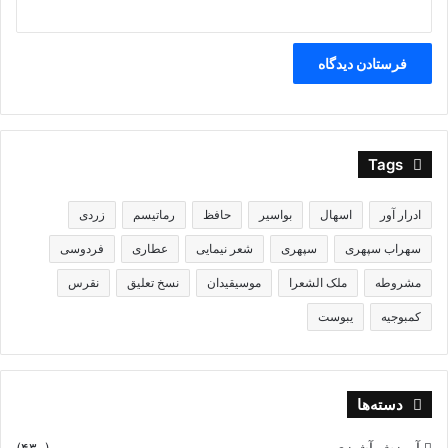
باز میشد ، دروازه سن – خدای ماه – بر راه بابل – آشور گشوده می
گشت و در شمال خاوری شهر قرار داشت. دروازه باختری از آن
مردوک بود و راه ماد از انجا آغاز می شد
Tags
ادرار آور
اسهال
بواسیر
حافظ
رماتیسم
زردی
.
سهراب سپهری
سپهری
شعر نیمایی
عطاری
فردوسی
مشروطه
ملک الشعرا
موسیقیدان
نسخ تعلیق
نقرس
کمبوجیه
یبوست
دسته‌ها