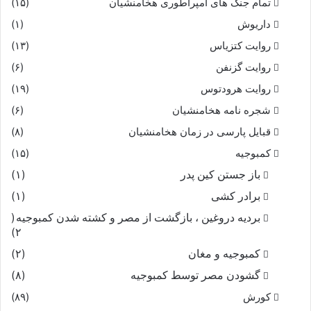
تمام جنگ های امپراطوری هخامنشیان
(۱۵)
داریوش
(۱)
روایت کتزیاس
(۱۳)
روایت گزنفن
(۶)
روایت هرودتوس
(۱۹)
شجره نامه هخامنشیان
(۶)
قبایل پارسی در زمان هخامنشیان
(۸)
کمبوجیه
(۱۵)
باز جستن کین پدر
(۱)
برادر کشی
(۱)
بردیه دروغین ، بازگشت از مصر و کشته شدن کمبوجیه
(
۲)
کمبوجیه و مغان
(۲)
گشودن مصر توسط کمبوجیه
(۸)
کورش
(۸۹)