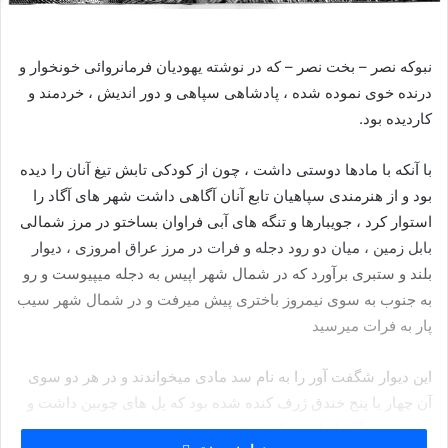
نبوکه نصر – بخت نصر – که در نوشته یهودیان فرمانروائی خونخوار و
درنده خوی نموده شده ، پادشاهی سپاهی و دور اندیش ، خردمند و
کاردیده بود.
با آنکه با مادها دوستی داشت ، چون از کودکی تابش تیغ آنان را دیده
بود و از هنرمندی سپاهیان تابع آنان آگاهی داشت شهر های آگاد را
استوار کرد ، جویبارها و تنگه های آبی فراوان بساختو در مرز شمالی
بابل زمین ، میان دو رود دجله و فرات در مرز عراق امروزی ، دیوار
بلند و ستبری برآورد که در شمال شهر اپیس به دجله میپیوست و رو
به جنوب به سوی نیمروز باختری پیش میرفت و در شمال شهر سیب
پار به فرات میرسید
این دیوار شگفت آور را به نام سد مادی میخواندند و در هر دو سوی
آن چهار یا پنج خندق ژرف کنده شده بود که پل های چوبین داشت و
میشد به هنگام انها را شکست تا به دست دشمن نیافتند