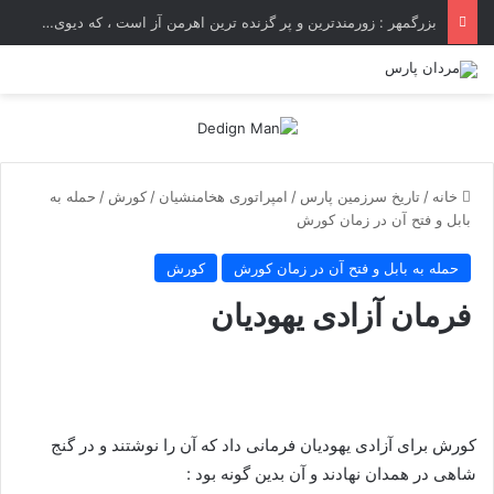
بزرگمهر : زورمندترین و پر گزنده ترین اهرمن آز است ، که دیوی است ستمکار و دیر ساز
خانه
/
تاریخ سرزمین پارس
/
امپراتوری هخامنشیان
/
کورش
/
حمله به
بابل و فتح آن در زمان کورش
حمله به بابل و فتح آن در زمان کورش
کورش
فرمان آزادی یهودیان
کورش برای آزادی یهودیان فرمانی داد که آن را نوشتند و در گنج
شاهی در همدان نهادند و آن بدین گونه بود :