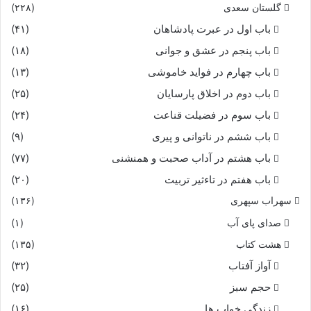
گلستان سعدی
(۲۲۸)
باب اول در عبرت پادشاهان
(۴۱)
باب پنجم در عشق و جوانى
(۱۸)
باب چهارم در فواید خاموشى
(۱۳)
باب دوم در اخلاق پارسایان
(۲۵)
باب سوم در فضیلت قناعت
(۲۴)
باب ششم در ناتوانى و پیرى
(۹)
باب هشتم در آداب صحبت و همنشنى
(۷۷)
باب هفتم در تاءثیر تربیت
(۲۰)
سهراب سپهری
(۱۳۶)
صدای پای آب
(۱)
هشت کتاب
(۱۳۵)
آواز آفتاب
(۳۲)
حجم سبز
(۲۵)
زندگی خواب ها
(۱۶)