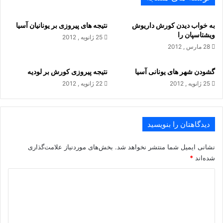
میوه و خوار و بار و دارای خانه های خوب و کنیزان زیبا و بر پلستین
گرم و بیابانی و بی پول برتری داشت
به خواب دیدن کورش داریوش
نتیجه های پیروزی بر یونانیان آسیا
ویشتاسپان را
25 ژانویه , 2012
28 مارس , 2012
گشودن شهر های یونانی آسیا
نتیجه پیروزی کورش بر لودیه
25 ژانویه , 2012
22 ژانویه , 2012
دیدگاهتان را بنویسید
.
نشانی ایمیل شما منتشر نخواهد شد.
بخش‌های موردنیاز علامت‌گذاری
شده‌اند
*
د
ی
د
گ