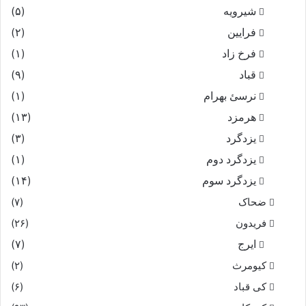
شیرویه
(۵)
فرایین
(۲)
فرخ زاد
(۱)
قباد
(۹)
نرسئ بهرام‏
(۱)
هرمزد
(۱۳)
یزدگرد
(۳)
یزدگرد دوم
(۱)
یزدگرد سوم
(۱۴)
ضحاک
(۷)
فریدون
(۲۶)
ایرج
(۷)
کیومرث
(۲)
کی قباد
(۶)