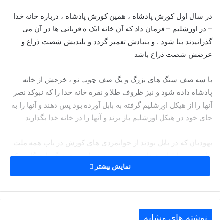
در سال اول کورش پادشاه ، همین کورش پادشاه ، درباره خانه خدا
– در اورشلیم – فرمان داد که آن خانه ایک ه قربانی ها در آن می
گذرانیدند بنا شود . و بنیادش تعمیر گردد و بلندیش شصت ذراع و
عرضش شصت ذراع باشد
با سه صف سنگ های بزرگ و یگ صف چوب نو ، خرجش از خانه
پادشاه داده شود و نیز ظروف طلا و نقره خانه خدا را که نبوکد نصر
آنها را از هیکل اورشلیم گرفته به بابل آورده بود پس دهند و آنها را به
جای خود در هیکل اورشلیم باز برند و آنها را در خانه خدا بگذارند
یهودیان که در بابل بودند از جوانمردی های کورش در باب همه ملت
ها به ویژه بابلیان چندان دلخوش نبودند . از سوی دیگر تا هنگامی که
نمایش بیشتر
راه رفتن به سوی سرزمین موعود بر رویشان باز نشده بود ، همواره
در جوش و خروش بودند . لیکن پس از انکه کورش راه را نشانشان
داد تنها دین داران تهی دست بدانجا شتافتند و گروهی از یهودیان
توانگر ، پیشه و امور مالی خود در بابل را رها نکردند و در همان جا
نوشته های مشابه
بماندند زیرا نیک میدانستند که بابل شهری بود بزرگ و ثروتمند و پر از