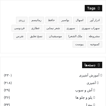
Tags
ادرار آور
اسهال
بواسیر
حافظ
رماتیسم
زردی
سهراب سپهری
سپهری
شعر نیمایی
عطاری
فردوسی
مشروطه
ملک الشعرا
موسیقیدان
نسخ تعلیق
نقرس
کمبوجیه
یبوست
دسته‌ها
آموزش آشپزی
(۴۳۰)
آشپزی
(۴۱۸)
آش و سوپ
(۲۹)
پلو و چلو ها
(۳۶)
پیتزا
(۳۳)