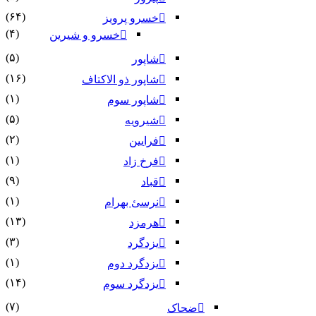
(۶۴)
خسرو پرویز
(۴)
خسرو و شیرین
(۵)
شاپور
(۱۶)
شاپور ذو الاکتاف
(۱)
شاپور سوم‏
(۵)
شیرویه
(۲)
فرایین
(۱)
فرخ زاد
(۹)
قباد
(۱)
نرسئ بهرام‏
(۱۳)
هرمزد
(۳)
یزدگرد
(۱)
یزدگرد دوم
(۱۴)
یزدگرد سوم
(۷)
ضحاک