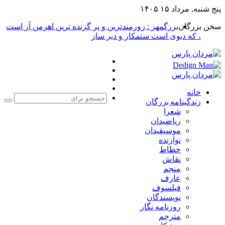
پنج شنبه, مرداد ۱۵ ۱۴۰۵
سخن بزرگان
بزرگمهر : زورمندترین و پر گزنده ترین اهرمن آز است
، که دیوی است ستمکار و دیر ساز
فیس
X
بوک
یوتیوب
اینستاگرام
خانه
زندگینامه بزرگان
جست
شعرا
برا
ریاضیدان
موسیقیدان
نوازنده
خطاط
نقاش
منجم
عارف
فیلسوف
نویسندگان
روزنامه نگار
مترجم