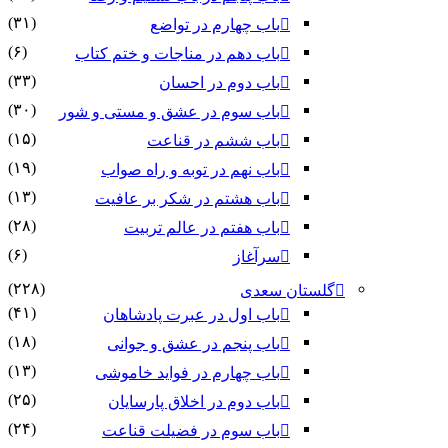
(۳۱)
باب چهارم در تواضع
(۶)
باب دهم در مناجات و ختم کتاب
(۳۳)
باب دوم در احسان
(۳۰)
باب سوم در عشق و مستی و شور
(۱۵)
باب ششم در قناعت
(۱۹)
باب نهم در توبه و راه صواب
(۱۳)
باب هشتم در شکر بر عافیت
(۲۸)
باب هفتم در عالم تربیت
(۶)
سرآغاز
(۲۲۸)
گلستان سعدی
(۴۱)
باب اول در عبرت پادشاهان
(۱۸)
باب پنجم در عشق و جوانى
(۱۳)
باب چهارم در فواید خاموشى
(۲۵)
باب دوم در اخلاق پارسایان
(۲۴)
باب سوم در فضیلت قناعت