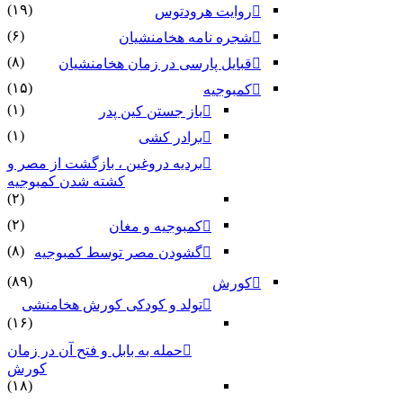
(۱۹)
روایت هرودتوس
(۶)
شجره نامه هخامنشیان
(۸)
قبایل پارسی در زمان هخامنشیان
(۱۵)
کمبوجیه
(۱)
باز جستن کین پدر
(۱)
برادر کشی
بردیه دروغین ، بازگشت از مصر و
کشته شدن کمبوجیه
(۲)
(۲)
کمبوجیه و مغان
(۸)
گشودن مصر توسط کمبوجیه
(۸۹)
کورش
تولد و کودکی کورش هخامنشی
(۱۶)
حمله به بابل و فتح آن در زمان
کورش
(۱۸)