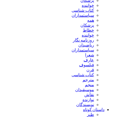
پزشکان
خواننده
کتاب شناسی
سیاستمداران
همه
پزشکان
خطاط
خواننده
روزنامه نگار
ریاضیدان
سیاستمداران
شعرا
عارف
فیلسوف
قرن
کتاب شناسی
مترجم
منجم
موسیقیدان
نقاش
نوازنده
نویسندگان
داستان کوتاه
طنز