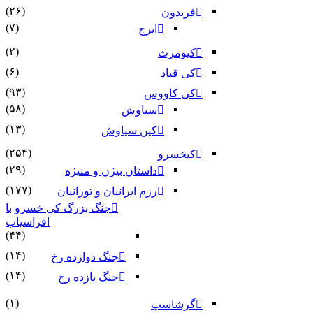
(۲۶)
فریدون
(۷)
ایرج
(۲)
کیومرث
(۶)
کی قباد
(۹۳)
کی کاووس
(۵۸)
سیاوش
(۱۳)
کین سیاوش
(۲۵۴)
کیخسرو
(۲۹)
داستان بیژن و منیژه
(۱۷۷)
رزم ایرانیان و تورانیان
جنگ بزرگ کی خسرو با
افراسیاب
(۴۴)
(۱۴)
جنگ دوازده رخ
(۱۴)
جنگ یازده رخ
(۱)
گرشاسپ