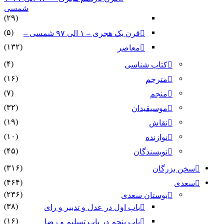
شمسی
(۲۹)
(۵)
قرن یک هجری – ۱ الی ۹۷ شمسی –
(۱۳۲)
معاصر
(۴)
کتاب شناسی
(۱۶)
مترجم
(۷)
منجم
(۳۲)
موسیقیدان
(۱۹)
نقاش
(۱۰)
نوازنده
(۴۵)
نویسندگان
(۳۱۶)
سخن بزرگان
(۴۶۴)
سعدی
(۲۳۶)
بوستان سعدی
(۳۸)
باب اول در عدل و تدبیر و رای
(۱۶)
باب پنجم در باب تسلیم و رضا