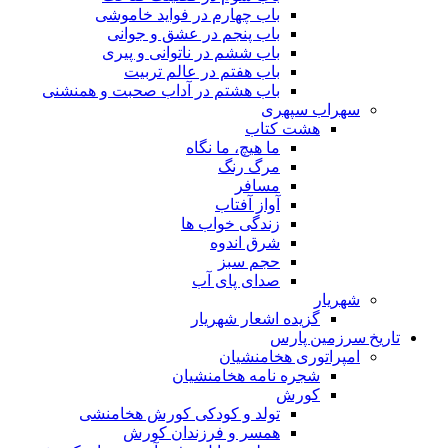
باب چهارم در فواید خاموشى
باب پنجم در عشق و جوانى
باب ششم در ناتوانى و پیرى
باب هفتم در عالم تربیت
باب هشتم در آداب صحبت و همنشنى
سهراب سپهری
هشت کتاب
ما هیچ، ما نگاه
مرگ رنگ
مسافر
آواز آفتاب
زندگی خواب ها
شرق اندوه
حجم سبز
صدای پای آب
شهریار
گزیده اشعار شهریار
تاریخ سرزمین پارس
امپراتوری هخامنشیان
شجره نامه هخامنشیان
کورش
تولد و کودکی کورش هخامنشی
همسر و فرزندان کورش