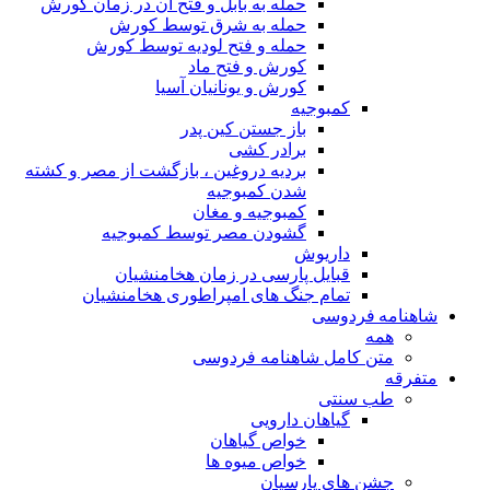
حمله به بابل و فتح آن در زمان کورش
حمله به شرق توسط کورش
حمله و فتح لودیه توسط کورش
کورش و فتح ماد
کورش و یونانیان آسیا
کمبوجیه
باز جستن کین پدر
برادر کشی
بردیه دروغین ، بازگشت از مصر و کشته
شدن کمبوجیه
کمبوجیه و مغان
گشودن مصر توسط کمبوجیه
داریوش
قبایل پارسی در زمان هخامنشیان
تمام جنگ های امپراطوری هخامنشیان
شاهنامه فردوسی
همه
متن کامل شاهنامه فردوسی
متفرقه
طب سنتی
گیاهان دارویی
خواص گیاهان
خواص میوه ها
جشن های پارسیان