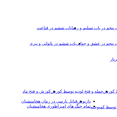
 پنجم در باب تسلیم و رضا
باب ششم در قناعت
 پنجم در عشق و جوانى
باب ششم در ناتوانى و پیرى
یار
ط کورش
حمله و فتح لودیه توسط کورش
کورش و فتح ماد
داریوش
قبایل پارسی در زمان هخامنشیان
تمام جنگ های امپراطوری هخامنشیان
وسط کمبوجیه