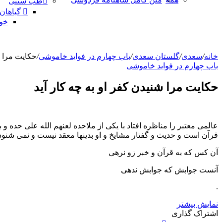
طب سنتی
گیاهان
خو
خانه
/
سعدی
/
گلستان سعدی
/
باب چهارم در فوايد خاموشى
/
حکایت مرا ش
باب چهارم در فوايد خاموشى
حکایت مرا شنیدن کفر او به چه کار آید
عالمی معتبر را مناظره افتاد با یکی از ملاحده لعنهم الله علی حده 
قرآن است و حدیث و گفتار مشایخ و او بدینها معقد نیست و نمی شنود
آن کس که به قرآن و خبر زو نرهى
آنست جوابش که جوابش ندهى
.
نمایش بیشتر
X
چاپ
فیس
واتس
تلگرام
لینکدین
اشتراک
اشتراک گذاری