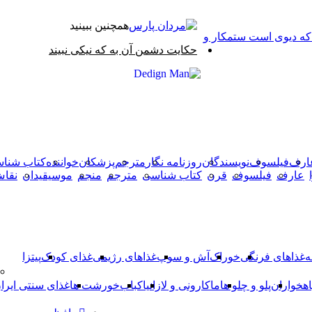
همچنین ببینید
 که دیوی است ستمکار و
بستن
حکایت دشمن آن به که نیکی نبیند
X
وایبر
فیس
دکمه
واتس
تلگرام
آپ
بوک
بازگشت
به
بالا
ارف
فیلسوف
نویسندگان
روزنامه نگار
مترجم
پزشکان
خواننده
کتاب شنا
عارف
فیلسوف
قرن
کتاب شناسی
مترجم
منجم
موسیقیدان
نقا
ه
غذاهای فرنگی
خوراک
آش و سوپ
غذاهای رژیمی
غذای کودک
پیتزا
اهخواران
پلو و چلو ها
ماکارونی و لازانیا
کباب
خورشت ها
غذای سنتی ایرا