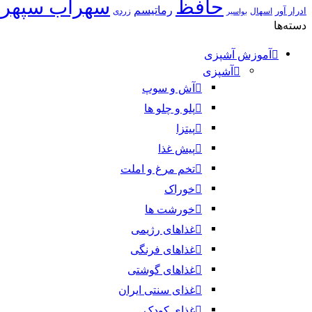
حافظ
سهراب سپهر
رماتیسم
ادرار آور
اسهال
زردی
بواسیر
دسته‌ها
آموزش آشپزی
آشپزی
آش و سوپ
پلو و چلو ها
پیتزا
پیش غذا
تخم مرغ و املت
خوراک
خورشت ها
غذاهای رژیمی
غذاهای فرنگی
غذاهای گوشتی
غذای سنتی ایران
غذای کودک