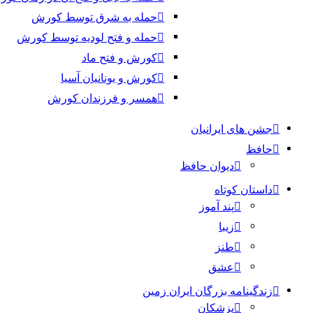
حمله به شرق توسط کورش
حمله و فتح لودیه توسط کورش
کورش و فتح ماد
کورش و یونانیان آسیا
همسر و فرزندان کورش
جشن های ایرانیان
حافظ
دیوان حافظ
داستان کوتاه
پند آموز
زیبا
طنز
عشق
زندگینامه بزرگان ایران زمین
پزشکان