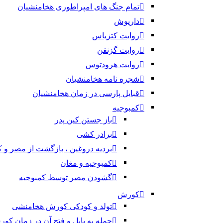
تمام جنگ های امپراطوری هخامنشیان
داریوش
روایت کتزیاس
روایت گزنفن
روایت هرودتوس
شجره نامه هخامنشیان
قبایل پارسی در زمان هخامنشیان
کمبوجیه
باز جستن کین پدر
برادر کشی
بردیه دروغین ، بازگشت از مصر و 
کمبوجیه و مغان
گشودن مصر توسط کمبوجیه
کورش
تولد و کودکی کورش هخامنشی
حمله به بابل و فتح آن در زمان کو