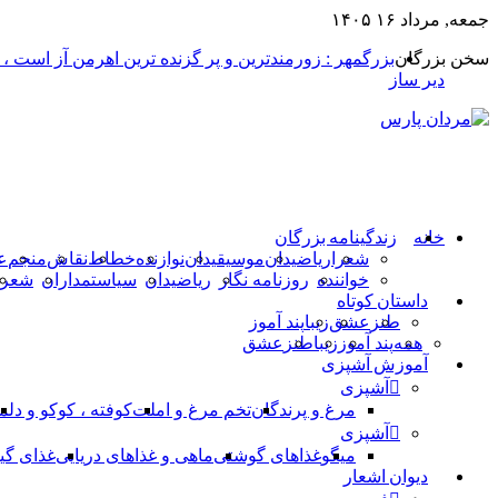
جمعه, مرداد ۱۶ ۱۴۰۵
سخن بزرگان
بزرگمهر : زورمندترین و پر گزنده ترین اهرمن آز است ،
دیر ساز
خانه
زندگینامه بزرگان
شعرا
ریاضیدان
موسیقیدان
نوازنده
خطاط
نقاش
منجم
ع
خواننده
روزنامه نگار
ریاضیدان
سیاستمداران
شعرا
داستان کوتاه
طنز
عشق
زیبا
پند آموز
همه
پند آموز
زیبا
طنز
عشق
آموزش آشپزی
آشپزی
مرغ و پرندگان
تخم مرغ و املت
کوفته ، کوکو و دلم
آشپزی
میگو
غذاهای گوشتی
ماهی و غذاهای دریایی
غذای گی
دیوان اشعار