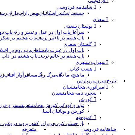
فردوسی
شاهنامه فردوسی
جمشید
اسکندر
اشکانیان
بهمن
داراب
دارای
رست
سعدی
بوستان سعدی
سرآغاز
باب اول در عدل و تدبیر و رای
باب دو
باب هفتم در تاءثیر تربیت
باب هشتم در شکر 
گلستان سعدی
باب اول در عبرت پادشاهان
باب دوم در اخلا
باب هفتم در عالم تربیت
باب هشتم در آداب
سهراب سپهری
هشت کتاب
ما هیچ، ما نگاه
مرگ رنگ
مسافر
آواز آفتاب
زن
تاریخ سرزمین پارس
امپراتوری هخامنشیان
شجره نامه هخامنشیان
کورش
تولد و کودکی کورش هخامنشی
همسر و فرز
کورش و یونانیان آسیا
کمبوجیه
باز جستن کین پدر
برادر کشی
بردیه دروغین 
شاهنامه فردوسی
متفرقه
همه
متن کامل شاهنامه فردوسی