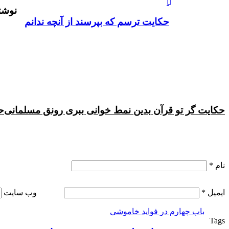
آپ
بوک
گذاری
نوشت
از
طریق
حکايت ترسم که بپرسند از آنچه ندانم
ایمیل
حکایت گر تو قرآن بدین نمط خوانی ببرى رونق مسلمانى
ح
نام
*
ایمیل
*
وب‌ سایت
باب چهارم در فوايد خاموشى
Tags