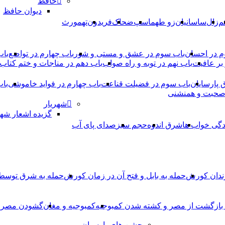
حافظ
دیوان حافظ
م
زال
ساسانیان
زو طهماسپ‏
ضحاک
فریدون
تهمورث
م در احسان
باب سوم در عشق و مستی و شور
باب چهارم در تواضع
باب
بر عافیت
باب نهم در توبه و راه صواب
باب دهم در مناجات و ختم کتاب
ق پارسایان
باب سوم در فضیلت قناعت
باب چهارم در فواید خاموشى
باب
 صحبت و همنشنى
شهریار
گزیده اشعار شهر
دگی خواب ها
شرق اندوه
حجم سبز
صدای پای آب
ندان کورش
حمله به بابل و فتح آن در زمان کورش
حمله به شرق توس
، بازگشت از مصر و کشته شدن کمبوجیه
کمبوجیه و مغان
گشودن مصر ت
جشن های پارسیان