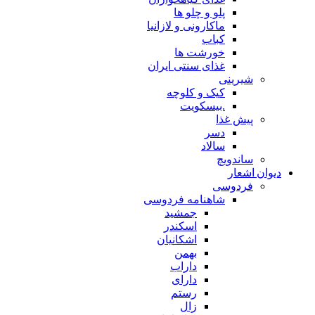
پلو و چلو ها
ماکارونی و لازانیا
کباب
خورشت ها
غذای سنتی ایران
شیرینی
کیک و کلوچه
.بیسکویت
پیش غذا
دسر
سالاد
ساندویچ
دیوان اشعار
فردوسی
شاهنامه فردوسی
جمشید
اسکندر
اشکانیان
بهمن
داراب
دارای
رستم
زال