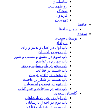
ساسانیان
زو طهماسپ‏
ضحاک
فریدون
تهمورث
حافظ
دیوان حافظ
سعدی
بوستان سعدی
سرآغاز
باب اول در عدل و تدبیر و رای
باب دوم در احسان
باب سوم در عشق و مستی و شور
باب چهارم در تواضع
باب پنجم در باب تسلیم و رضا
باب ششم در قناعت
باب هفتم در تاءثیر تربیت
باب هشتم در شکر بر عافیت
باب نهم در توبه و راه صواب
باب دهم در مناجات و ختم کتاب
گلستان سعدی
باب اول در عبرت پادشاهان
باب دوم در اخلاق پارسایان
باب سوم در فضیلت قناعت