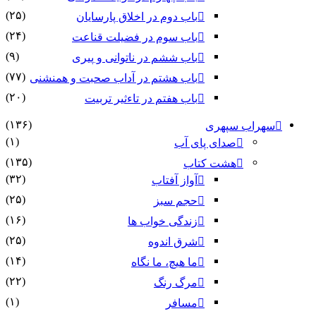
(۲۵)
باب دوم در اخلاق پارسایان
(۲۴)
باب سوم در فضیلت قناعت
(۹)
باب ششم در ناتوانى و پیرى
(۷۷)
باب هشتم در آداب صحبت و همنشنى
(۲۰)
باب هفتم در تاءثیر تربیت
(۱۳۶)
سهراب سپهری
(۱)
صدای پای آب
(۱۳۵)
هشت کتاب
(۳۲)
آواز آفتاب
(۲۵)
حجم سبز
(۱۶)
زندگی خواب ها
(۲۵)
شرق اندوه
(۱۴)
ما هیچ، ما نگاه
(۲۲)
مرگ رنگ
(۱)
مسافر