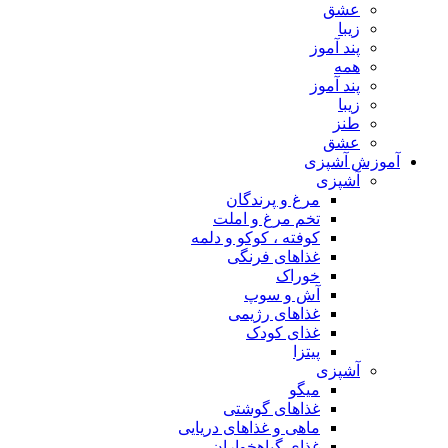
عشق
زیبا
پند آموز
همه
پند آموز
زیبا
طنز
عشق
آموزش آشپزی
آشپزی
مرغ و پرندگان
تخم مرغ و املت
کوفته ، کوکو و دلمه
غذاهای فرنگی
خوراک
آش و سوپ
غذاهای رژیمی
غذای کودک
پیتزا
آشپزی
میگو
غذاهای گوشتی
ماهی و غذاهای دریایی
غذای گیاهخواران