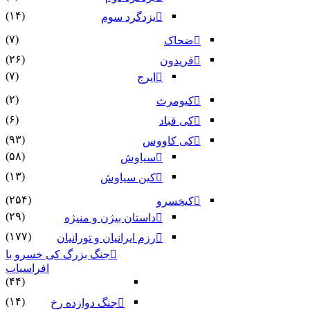
(۱۴)
یزدگرد سوم
(۷)
ضحاک
(۲۶)
فریدون
(۷)
ایرج
(۲)
کیومرث
(۶)
کی قباد
(۹۳)
کی کاووس
(۵۸)
سیاوش
(۱۳)
کین سیاوش
(۲۵۴)
کیخسرو
(۲۹)
داستان بیژن و منیژه
(۱۷۷)
رزم ایرانیان و تورانیان
جنگ بزرگ کی خسرو با
افراسیاب
(۴۴)
(۱۴)
جنگ دوازده رخ