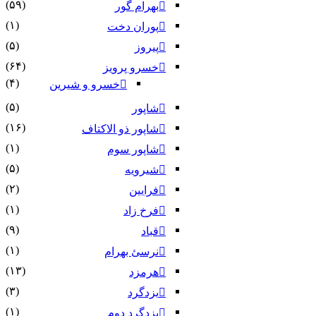
(۵۹)
بهرام گور
(۱)
پوران دخت
(۵)
پیروز
(۶۴)
خسرو پرویز
(۴)
خسرو و شیرین
(۵)
شاپور
(۱۶)
شاپور ذو الاکتاف
(۱)
شاپور سوم‏
(۵)
شیرویه
(۲)
فرایین
(۱)
فرخ زاد
(۹)
قباد
(۱)
نرسئ بهرام‏
(۱۳)
هرمزد
(۳)
یزدگرد
(۱)
یزدگرد دوم