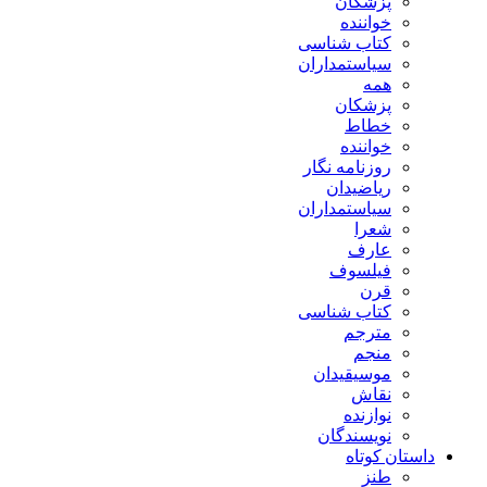
پزشکان
خواننده
کتاب شناسی
سیاستمداران
همه
پزشکان
خطاط
خواننده
روزنامه نگار
ریاضیدان
سیاستمداران
شعرا
عارف
فیلسوف
قرن
کتاب شناسی
مترجم
منجم
موسیقیدان
نقاش
نوازنده
نویسندگان
داستان کوتاه
طنز