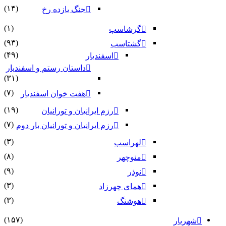
(۱۴)
جنگ یازده رخ
(۱)
گرشاسپ
(۹۳)
گشتاسب
(۴۹)
اسفندیار
داستان رستم و اسفندیار
(۳۱)
(۷)
هفت خوان اسفندیار
(۱۹)
رزم ایرانیان و تورانیان
(۷)
رزم ایرانیان و تورانیان بار دوم
(۳)
لهراسب
(۸)
منوچهر
(۹)
نوذر
(۳)
هماى چهرزاد
(۳)
هوشنگ
(۱۵۷)
شهریار