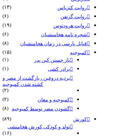
(۱۳)
روایت کتزیاس
(۶)
روایت گزنفن
(۱۹)
روایت هرودتوس
(۶)
شجره نامه هخامنشیان
(۸)
قبایل پارسی در زمان هخامنشیان
(۱۵)
کمبوجیه
(۱)
باز جستن کین پدر
(۱)
برادر کشی
بردیه دروغین ، بازگشت از مصر و
کشته شدن کمبوجیه
(۲)
(۲)
کمبوجیه و مغان
(۸)
گشودن مصر توسط کمبوجیه
(۸۹)
کورش
تولد و کودکی کورش هخامنشی
(۱۶)