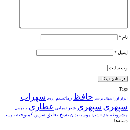
نام
*
ایمیل
*
وب‌ سایت
Tags
حافظ
سهراب
رماتیسم
ادرار آور
اسهال
زردی
بواسیر
سپهری
سپهری
عطاری
شعر نیمایی
فردوسی
نسخ تعلیق
کمبوجیه
مشروطه
موسیقیدان
نقرس
یبوست
ملک الشعرا
دسته‌ها