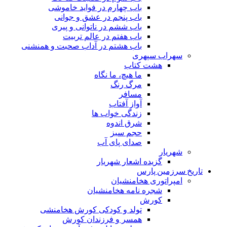
باب چهارم در فواید خاموشى
باب پنجم در عشق و جوانى
باب ششم در ناتوانى و پیرى
باب هفتم در عالم تربیت
باب هشتم در آداب صحبت و همنشنى
سهراب سپهری
هشت کتاب
ما هیچ، ما نگاه
مرگ رنگ
مسافر
آواز آفتاب
زندگی خواب ها
شرق اندوه
حجم سبز
صدای پای آب
شهریار
گزیده اشعار شهریار
تاریخ سرزمین پارس
امپراتوری هخامنشیان
شجره نامه هخامنشیان
کورش
تولد و کودکی کورش هخامنشی
همسر و فرزندان کورش