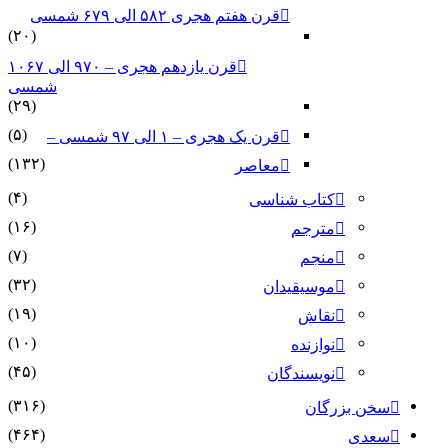
قرن هفتم هجری ۵۸۲ الی ۶۷۹ شمسی
(۲۰)
قرن یازدهم هجری – ۹۷۰ الی ۱۰۶۷
شمسی
(۲۹)
(۵)
قرن یک هجری – ۱ الی ۹۷ شمسی –
(۱۳۲)
معاصر
(۴)
کتاب شناسی
(۱۶)
مترجم
(۷)
منجم
(۳۲)
موسیقیدان
(۱۹)
نقاش
(۱۰)
نوازنده
(۴۵)
نویسندگان
(۳۱۶)
سخن بزرگان
(۴۶۴)
سعدی