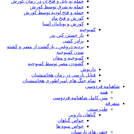
حمله به بابل و فتح آن در زمان کورش
حمله به شرق توسط کورش
حمله و فتح لودیه توسط کورش
کورش و فتح ماد
کورش و یونانیان آسیا
کمبوجیه
باز جستن کین پدر
برادر کشی
بردیه دروغین ، بازگشت از مصر و کشته
شدن کمبوجیه
کمبوجیه و مغان
گشودن مصر توسط کمبوجیه
داریوش
قبایل پارسی در زمان هخامنشیان
تمام جنگ های امپراطوری هخامنشیان
شاهنامه فردوسی
همه
متن کامل شاهنامه فردوسی
متفرقه
طب سنتی
گیاهان دارویی
خواص گیاهان
خواص میوه ها
جشن های پارسیان