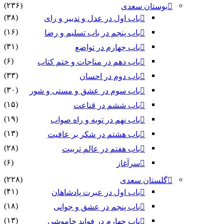
(۲۳۶)
بوستان سعدی
(۳۸)
باب اول در عدل و تدبیر و رای
(۱۶)
باب پنجم در باب تسلیم و رضا
(۳۱)
باب چهارم در تواضع
(۶)
باب دهم در مناجات و ختم کتاب
(۳۳)
باب دوم در احسان
(۳۰)
باب سوم در عشق و مستی و شور
(۱۵)
باب ششم در قناعت
(۱۹)
باب نهم در توبه و راه صواب
(۱۳)
باب هشتم در شکر بر عافیت
(۲۸)
باب هفتم در عالم تربیت
(۶)
سرآغاز
(۲۲۸)
گلستان سعدی
(۴۱)
باب اول در عبرت پادشاهان
(۱۸)
باب پنجم در عشق و جوانى
(۱۳)
باب چهارم در فواید خاموشى