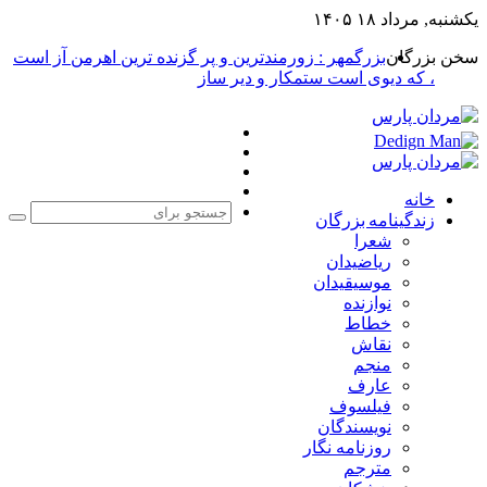
یکشنبه, مرداد ۱۸ ۱۴۰۵
سخن بزرگان
بزرگمهر : زورمندترین و پر گزنده ترین اهرمن آز است
، که دیوی است ستمکار و دیر ساز
فیس
X
بوک
یوتیوب
اینستاگرام
خانه
زندگینامه بزرگان
جست
شعرا
برا
ریاضیدان
موسیقیدان
نوازنده
خطاط
نقاش
منجم
عارف
فیلسوف
نویسندگان
روزنامه نگار
مترجم