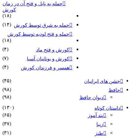
حمله به بابل و فتح آن در زمان
کورش
(۱۸)
(۱۴)
حمله به شرق توسط کورش
حمله و فتح لودیه توسط کورش
(۱۸)
(۴)
کورش و فتح ماد
(۷)
کورش و یونانیان آسیا
(۴)
همسر و فرزندان کورش
(۴۵)
جشن های ایرانیان
(۹۸)
حافظ
(۹۸)
دیوان حافظ
(۱۳۰)
داستان کوتاه
(۶۵)
پند آموز
(۳۷)
زیبا
(۳۱)
طنز