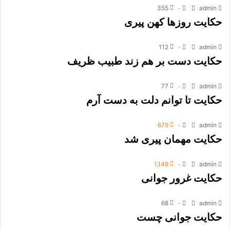
355
۰
admin
حکایت روزها کهن پیری
112
۰
admin
حکایت دست بر هم زند طبیب ظریف
77
۰
admin
حکایت تا توانم دلت به دست آرم
675
۰
admin
حکایت مهمان پیری شد
1,149
۰
admin
حکایت غرور جوانی
68
۰
admin
حکایت جوانى چست