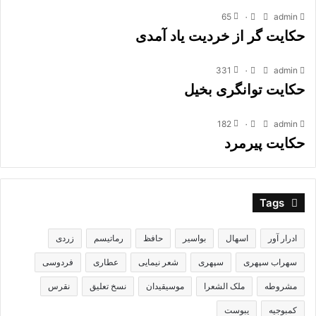
65
۰
admin
حکایت گر از خردیت یاد آمدى
331
۰
admin
حکایت توانگری بخیل
182
۰
admin
حکایت پیرمرد
Tags
ادرار آور
اسهال
بواسیر
حافظ
رماتیسم
زردی
سهراب سپهری
سپهری
شعر نیمایی
عطاری
فردوسی
مشروطه
ملک الشعرا
موسیقیدان
نسخ تعلیق
نقرس
کمبوجیه
یبوست