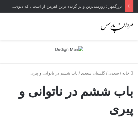
بزرگمهر : زورمندترین و پر گزنده ترین اهرمن آز است ، که دیوی است ستمکار و دیر ساز
خانه
/
سعدی
/
گلستان سعدی
/
باب ششم در ناتوانى و پيرى
باب ششم در ناتوانى و
پيرى