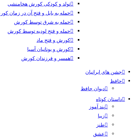
تولد و کودکی کورش هخامنشی
حمله به بابل و فتح آن در زمان کو
حمله به شرق توسط کورش
حمله و فتح لودیه توسط کورش
کورش و فتح ماد
کورش و یونانیان آسیا
همسر و فرزندان کورش
جشن های ایرانیان
حافظ
دیوان حافظ
داستان کوتاه
پند آموز
زیبا
طنز
عشق