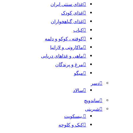
غذای سنتی ایران
غذای کودک
غذای گیاهخواران
کباب
کوفته ، کوکو و دلمه
ماکارونی و لازانیا
ماهی و غذاهای دریایی
مرغ و پرندگان
میگو
دسر
سالاد
ساندویچ
شیرینی
.بیسکویت
کیک و کلوچه