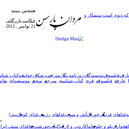
همچنین ببینید
 که دیوی است ستمکار و
بستن
حکایت بازرگانی
21 نوامبر , 2012
X
وایبر
فیس
دکمه
واتس
تلگرام
آپ
بوک
بازگشت
به
بالا
ارف
فیلسوف
نویسندگان
روزنامه نگار
مترجم
پزشکان
خواننده
کتاب شنا
عارف
فیلسوف
قرن
کتاب شناسی
مترجم
منجم
موسیقیدان
نقا
ه
غذاهای فرنگی
خوراک
آش و سوپ
غذاهای رژیمی
غذای کودک
پیتزا
اهخواران
پلو و چلو ها
ماکارونی و لازانیا
کباب
خورشت ها
غذای سنتی ایرا