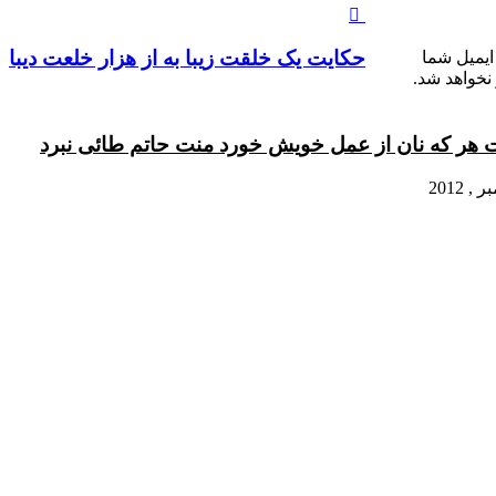
حکايت يک خلقت زيبا به از هزار خلعت ديبا
ایمیل شما
نخواهد شد.
 هر که نان از عمل خویش خورد منت حاتم طائى نبرد