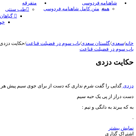
شاهنامه فردوسی
متفرقه
همه
متن کامل شاهنامه فردوسی
طب سنتی
گیاهان
خو
خانه
/
سعدی
/
گلستان سعدی
/
باب سوم در فضيلت قناعت
/
حکایت دزدى
باب سوم در فضيلت قناعت
حکایت دزدى
دزدى
گدایی را گفت شرم نداری که دست از برای جوی سیم پیش هر ل
دست دراز از پى یک حبه سیم
به که ببرند به دانگى و نیم :
.
نمایش بیشتر
X
چاپ
فیس
واتس
تلگرام
لینکدین
اشتراک
اشتراک گذاری