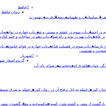
حافظ
دیوان حافظ
م
زال
ساسانیان
زو طهماسپ‏
ضحاک
فریدون
تهمورث
م در احسان
باب سوم در عشق و مستی و شور
باب چهارم در تواضع
باب
بر عافیت
باب نهم در توبه و راه صواب
باب دهم در مناجات و ختم کتاب
ق پارسایان
باب سوم در فضیلت قناعت
باب چهارم در فواید خاموشى
باب
 صحبت و همنشنى
شهریار
گزیده اشعار شهر
دگی خواب ها
شرق اندوه
حجم سبز
صدای پای آب
ندان کورش
حمله به بابل و فتح آن در زمان کورش
حمله به شرق توس
، بازگشت از مصر و کشته شدن کمبوجیه
کمبوجیه و مغان
گشودن مصر ت