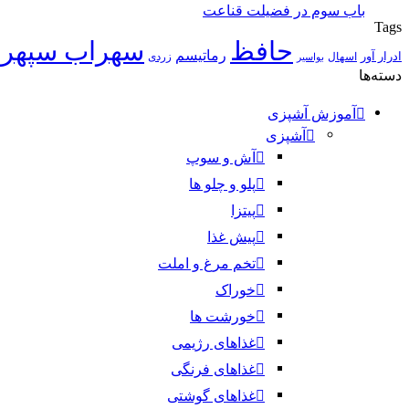
باب سوم در فضيلت قناعت
Tags
حافظ
سهراب سپهر
رماتیسم
ادرار آور
اسهال
زردی
بواسیر
دسته‌ها
آموزش آشپزی
آشپزی
آش و سوپ
پلو و چلو ها
پیتزا
پیش غذا
تخم مرغ و املت
خوراک
خورشت ها
غذاهای رژیمی
غذاهای فرنگی
غذاهای گوشتی