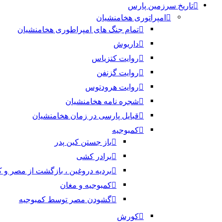
تاریخ سرزمین پارس
امپراتوری هخامنشیان
تمام جنگ های امپراطوری هخامنشیان
داریوش
روایت کتزیاس
روایت گزنفن
روایت هرودتوس
شجره نامه هخامنشیان
قبایل پارسی در زمان هخامنشیان
کمبوجیه
باز جستن کین پدر
برادر کشی
بردیه دروغین ، بازگشت از مصر و 
کمبوجیه و مغان
گشودن مصر توسط کمبوجیه
کورش