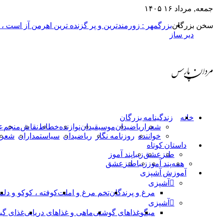
جمعه, مرداد ۱۶ ۱۴۰۵
سخن بزرگان
بزرگمهر : زورمندترین و پر گزنده ترین اهرمن آز است ،
دیر ساز
خانه
زندگینامه بزرگان
شعرا
ریاضیدان
موسیقیدان
نوازنده
خطاط
نقاش
منجم
ع
خواننده
روزنامه نگار
ریاضیدان
سیاستمداران
شعرا
داستان کوتاه
طنز
عشق
زیبا
پند آموز
همه
پند آموز
زیبا
طنز
عشق
آموزش آشپزی
آشپزی
مرغ و پرندگان
تخم مرغ و املت
کوفته ، کوکو و دلم
آشپزی
میگو
غذاهای گوشتی
ماهی و غذاهای دریایی
غذای گی