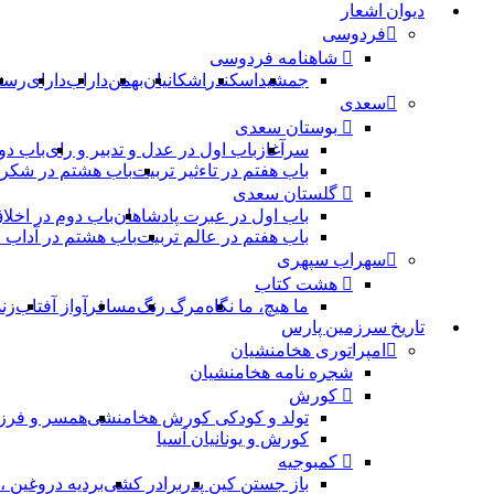
دیوان اشعار
فردوسی
شاهنامه فردوسی
جمشید
اسکندر
اشکانیان
بهمن
داراب
دارای
رست
سعدی
بوستان سعدی
سرآغاز
باب اول در عدل و تدبیر و رای
باب دو
باب هفتم در تاءثیر تربیت
باب هشتم در شکر 
گلستان سعدی
باب اول در عبرت پادشاهان
باب دوم در اخلا
باب هفتم در عالم تربیت
باب هشتم در آداب
سهراب سپهری
هشت کتاب
ما هیچ، ما نگاه
مرگ رنگ
مسافر
آواز آفتاب
زن
تاریخ سرزمین پارس
امپراتوری هخامنشیان
شجره نامه هخامنشیان
کورش
تولد و کودکی کورش هخامنشی
همسر و فرز
کورش و یونانیان آسیا
کمبوجیه
باز جستن کین پدر
برادر کشی
بردیه دروغین 