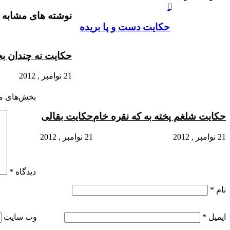
آپ
بوک
گذاری
نوشته های مشابه
از
طریق
حکايت دست و پا بريده
ایمیل
حکایت نه چندان بخ
21 نوامبر , 2012
بخش‌های مو
حکایت شلغم پخته به که نقره خام
حکایت بقالی
21 نوامبر , 2012
21 نوامبر , 2012
دیدگاه
*
نام
*
ایمیل
*
وب‌ سایت