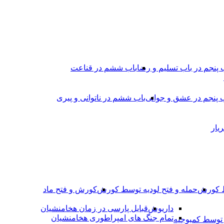
 پنجم در باب تسلیم و رضا
باب ششم در قناعت
 پنجم در عشق و جوانى
باب ششم در ناتوانى و پیرى
یار
ط کورش
حمله و فتح لودیه توسط کورش
کورش و فتح ماد
داریوش
قبایل پارسی در زمان هخامنشیان
تمام جنگ های امپراطوری هخامنشیان
وسط کمبوجیه