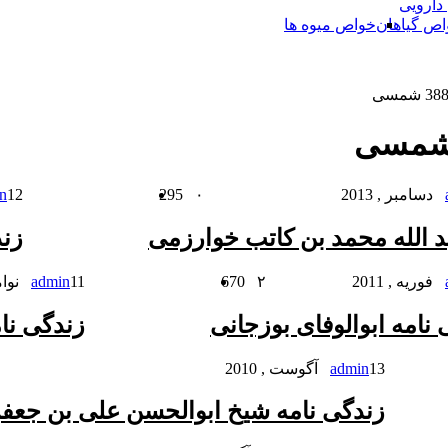
 دارویی
اص گیاهان
خواص میوه ها
۰
295
12 فوریه , 2011
n
بد الله محمد بن کاتب خوارزمی
زن
۲
670
11 نوامبر , 2010
admin
نامه ابوالوفای بوزجانی
زندگی نا
13 آگوست , 2010
admin
زندگی نامه شیخ ابوالحسن علی بن جعف