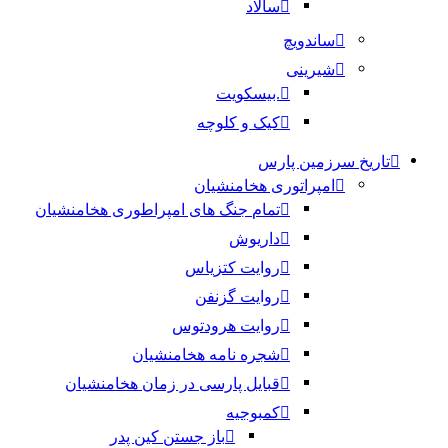
سالاد
ساندویچ
شیرینی
.بیسکویت
کیک و کلوچه
تاریخ سرزمین پارس
امپراتوری هخامنشیان
تمام جنگ های امپراطوری هخامنشیان
داریوش
روایت کتزیاس
روایت گزنفن
روایت هرودتوس
شجره نامه هخامنشیان
قبایل پارسی در زمان هخامنشیان
کمبوجیه
باز جستن کین پدر