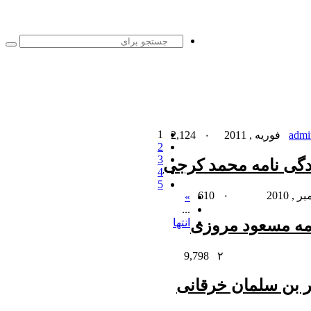
جست
برا
1
2,124
۰
admi
2
3
دگی نامه محمد کرجی
4
5
610
۰
»
...
مه مسعود مروزی
انتها
9,798
۲
ر بن سلمان خرقانی