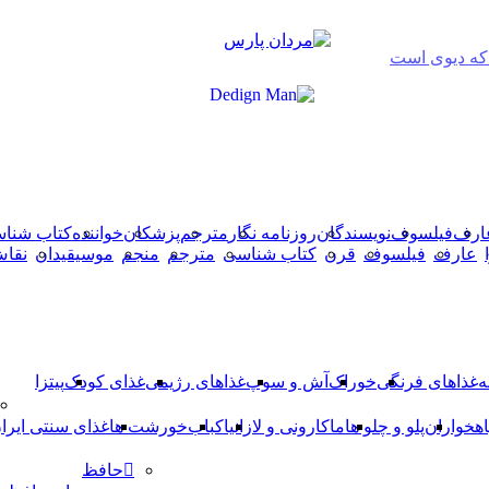
دکمه
 که دیوی است
بازگشت
به
بالا
ارف
فیلسوف
نویسندگان
روزنامه نگار
مترجم
پزشکان
خواننده
کتاب شنا
عارف
فیلسوف
قرن
کتاب شناسی
مترجم
منجم
موسیقیدان
نقا
ه
غذاهای فرنگی
خوراک
آش و سوپ
غذاهای رژیمی
غذای کودک
پیتزا
اهخواران
پلو و چلو ها
ماکارونی و لازانیا
کباب
خورشت ها
غذای سنتی ایرا
حافظ