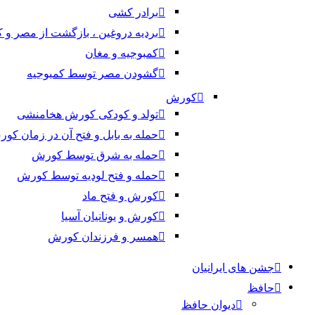
برادر کشی
بردیه دروغین ، بازگشت از مصر و 
کمبوجیه و مغان
گشودن مصر توسط کمبوجیه
کورش
تولد و کودکی کورش هخامنشی
حمله به بابل و فتح آن در زمان کو
حمله به شرق توسط کورش
حمله و فتح لودیه توسط کورش
کورش و فتح ماد
کورش و یونانیان آسیا
همسر و فرزندان کورش
جشن های ایرانیان
حافظ
دیوان حافظ