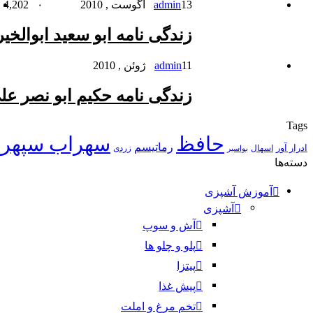
13 آگوست , 2010
admin
۰
4,202
زندگی نامه ابو سعید ابوالخیر
11 ژوئن , 2010
admin
زندگی نامه حکیم ابو نصر 
Tags
حافظ
سهراب سپهر
رماتیسم
ادرار آور
اسهال
زردی
بواسیر
دسته‌ها
آموزش آشپزی
آشپزی
آش و سوپ
پلو و چلو ها
پیتزا
پیش غذا
تخم مرغ و املت