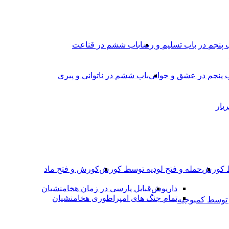
 پنجم در باب تسلیم و رضا
باب ششم در قناعت
 پنجم در عشق و جوانى
باب ششم در ناتوانى و پیرى
یار
ط کورش
حمله و فتح لودیه توسط کورش
کورش و فتح ماد
داریوش
قبایل پارسی در زمان هخامنشیان
تمام جنگ های امپراطوری هخامنشیان
وسط کمبوجیه