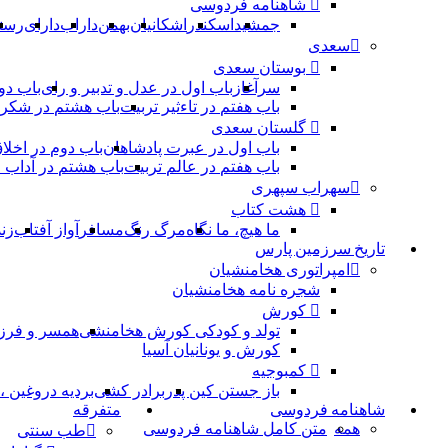
شاهنامه فردوسی
جمشید
اسکندر
اشکانیان
بهمن
داراب
دارای
رست
سعدی
بوستان سعدی
سرآغاز
باب اول در عدل و تدبیر و رای
باب دو
باب هفتم در تاءثیر تربیت
باب هشتم در شکر 
گلستان سعدی
باب اول در عبرت پادشاهان
باب دوم در اخلا
باب هفتم در عالم تربیت
باب هشتم در آداب
سهراب سپهری
هشت کتاب
ما هیچ، ما نگاه
مرگ رنگ
مسافر
آواز آفتاب
زن
تاریخ سرزمین پارس
امپراتوری هخامنشیان
شجره نامه هخامنشیان
کورش
تولد و کودکی کورش هخامنشی
همسر و فرز
کورش و یونانیان آسیا
کمبوجیه
باز جستن کین پدر
برادر کشی
بردیه دروغین 
شاهنامه فردوسی
متفرقه
همه
متن کامل شاهنامه فردوسی
طب سنتی