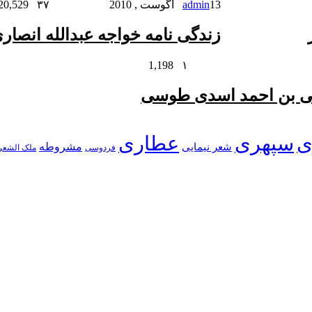
13 آگوست , 2010
admin
۳۷
20,529
زندگی نامه خواجه عبدالله انصار
1,198
۱
علی بن احمد اسدی طوسی
ی
سپهری
عطاری
شعر نیمایی
مشروطه
فردوسی
ملک الشعر