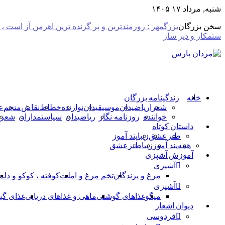
شنبه, مرداد ۱۷ ۱۴۰۵
سخن بزرگان
بزرگمهر : زورمندترین و پر گزنده ترین اهرمن آز است ،
ستمکار و دیر ساز
خانه
زندگینامه بزرگان
شعرا
ریاضیدان
موسیقیدان
نوازنده
خطاط
نقاش
منجم
ع
خواننده
روزنامه نگار
ریاضیدان
سیاستمداران
شعرا
داستان کوتاه
طنز
عشق
زیبا
پند آموز
همه
پند آموز
زیبا
طنز
عشق
آموزش آشپزی
آشپزی
مرغ و پرندگان
تخم مرغ و املت
کوفته ، کوکو و دلم
آشپزی
میگو
غذاهای گوشتی
ماهی و غذاهای دریایی
غذای گی
دیوان اشعار
فردوسی