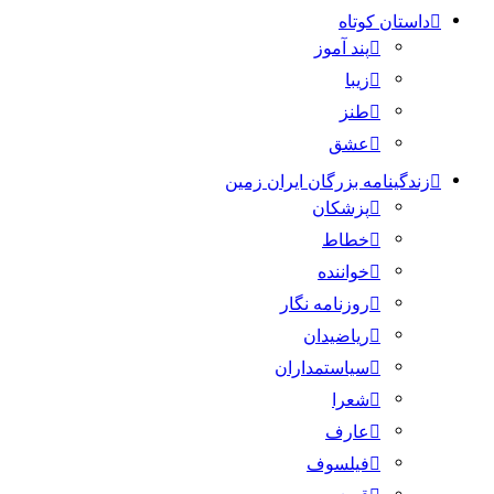
داستان کوتاه
پند آموز
زیبا
طنز
عشق
زندگینامه بزرگان ایران زمین
پزشکان
خطاط
خواننده
روزنامه نگار
ریاضیدان
سیاستمداران
شعرا
عارف
فیلسوف