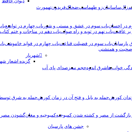
دیوان حافظ
م
زال
ساسانیان
زو طهماسپ‏
ضحاک
فریدون
تهمورث
م در احسان
باب سوم در عشق و مستی و شور
باب چهارم در تواضع
باب
بر عافیت
باب نهم در توبه و راه صواب
باب دهم در مناجات و ختم کتاب
ق پارسایان
باب سوم در فضیلت قناعت
باب چهارم در فواید خاموشى
باب
 صحبت و همنشنى
شهریار
گزیده اشعار شهر
دگی خواب ها
شرق اندوه
حجم سبز
صدای پای آب
ندان کورش
حمله به بابل و فتح آن در زمان کورش
حمله به شرق توس
، بازگشت از مصر و کشته شدن کمبوجیه
کمبوجیه و مغان
گشودن مصر ت
جشن های پارسیان