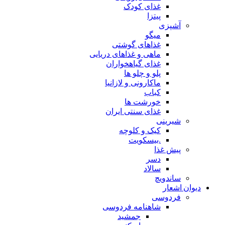
غذای کودک
پیتزا
آشپزی
میگو
غذاهای گوشتی
ماهی و غذاهای دریایی
غذای گیاهخواران
پلو و چلو ها
ماکارونی و لازانیا
کباب
خورشت ها
غذای سنتی ایران
شیرینی
کیک و کلوچه
.بیسکویت
پیش غذا
دسر
سالاد
ساندویچ
دیوان اشعار
فردوسی
شاهنامه فردوسی
جمشید