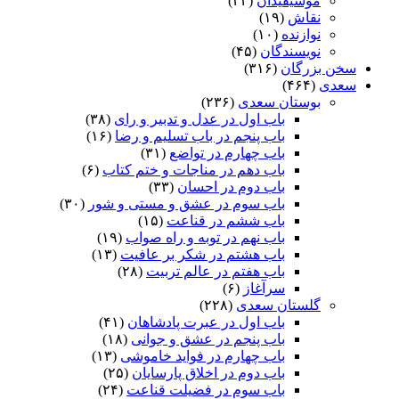
موسیقیدان
(۳۲)
نقاش
(۱۹)
نوازنده
(۱۰)
نویسندگان
(۴۵)
سخن بزرگان
(۳۱۶)
سعدی
(۴۶۴)
بوستان سعدی
(۲۳۶)
باب اول در عدل و تدبیر و رای
(۳۸)
باب پنجم در باب تسلیم و رضا
(۱۶)
باب چهارم در تواضع
(۳۱)
باب دهم در مناجات و ختم کتاب
(۶)
باب دوم در احسان
(۳۳)
باب سوم در عشق و مستی و شور
(۳۰)
باب ششم در قناعت
(۱۵)
باب نهم در توبه و راه صواب
(۱۹)
باب هشتم در شکر بر عافیت
(۱۳)
باب هفتم در عالم تربیت
(۲۸)
سرآغاز
(۶)
گلستان سعدی
(۲۲۸)
باب اول در عبرت پادشاهان
(۴۱)
باب پنجم در عشق و جوانى
(۱۸)
باب چهارم در فواید خاموشى
(۱۳)
باب دوم در اخلاق پارسایان
(۲۵)
باب سوم در فضیلت قناعت
(۲۴)