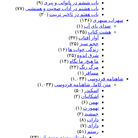
باب ششم در ناتوانى و پیرى
(۹)
باب هشتم در آداب صحبت و همنشنى
(۷۷)
باب هفتم در تاءثیر تربیت
(۲۰)
سهراب سپهری
(۱۳۶)
صدای پای آب
(۱)
هشت کتاب
(۱۳۵)
آواز آفتاب
(۳۲)
حجم سبز
(۲۵)
زندگی خواب ها
(۱۶)
شرق اندوه
(۲۵)
ما هیچ، ما نگاه
(۱۴)
مرگ رنگ
(۲۲)
مسافر
(۱)
شاهنامه فردوسی
(۱,۰۳۴)
متن کامل شاهنامه فردوسی
(۱,۰۳۴)
اسکندر
(۵۰)
اشکانیان
(۲)
بهمن
(۶)
تهمورث
(۱)
جمشید
(۲)
داراب
(۸)
دارای
(۷)
رستم
(۵۱)
داستان رستم و سهراب
(۲۳)