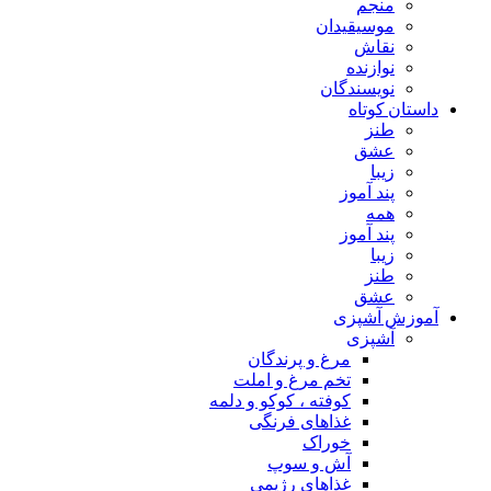
منجم
موسیقیدان
نقاش
نوازنده
نویسندگان
داستان کوتاه
طنز
عشق
زیبا
پند آموز
همه
پند آموز
زیبا
طنز
عشق
آموزش آشپزی
آشپزی
مرغ و پرندگان
تخم مرغ و املت
کوفته ، کوکو و دلمه
غذاهای فرنگی
خوراک
آش و سوپ
غذاهای رژیمی