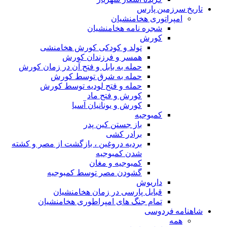
تاریخ سرزمین پارس
امپراتوری هخامنشیان
شجره نامه هخامنشیان
کورش
تولد و کودکی کورش هخامنشی
همسر و فرزندان کورش
حمله به بابل و فتح آن در زمان کورش
حمله به شرق توسط کورش
حمله و فتح لودیه توسط کورش
کورش و فتح ماد
کورش و یونانیان آسیا
کمبوجیه
باز جستن کین پدر
برادر کشی
بردیه دروغین ، بازگشت از مصر و کشته
شدن کمبوجیه
کمبوجیه و مغان
گشودن مصر توسط کمبوجیه
داریوش
قبایل پارسی در زمان هخامنشیان
تمام جنگ های امپراطوری هخامنشیان
شاهنامه فردوسی
همه