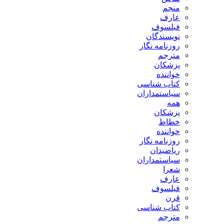
منجم
عارف
فیلسوف
نویسندگان
روزنامه نگار
مترجم
پزشکان
خواننده
کتاب شناسی
سیاستمداران
همه
پزشکان
خطاط
خواننده
روزنامه نگار
ریاضیدان
سیاستمداران
شعرا
عارف
فیلسوف
قرن
کتاب شناسی
مترجم