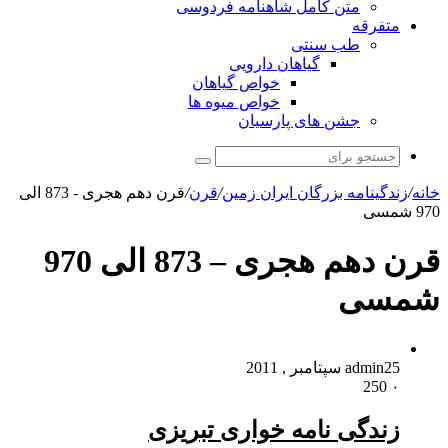
متن کامل شاهنامه فردوسی
متفرقه
طب سنتی
گیاهان دارویی
خواص گیاهان
خواص میوه ها
جشن های پارسیان
جستجو
برای
خانه
/
زندگینامه بزرگان ایران زمین
/
قرن
/
قرن دهم هجری - 873 الی
970 شمسی
قرن دهم هجری – 873 الی 970
شمسی
25 سپتامبر , 2011
admin
250
۰
زندگی نامه خواری تبریزی