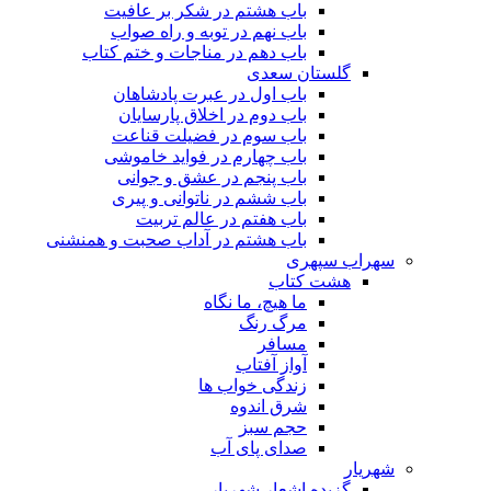
باب هشتم در شکر بر عافیت
باب نهم در توبه و راه صواب
باب دهم در مناجات و ختم کتاب
گلستان سعدی
باب اول در عبرت پادشاهان
باب دوم در اخلاق پارسایان
باب سوم در فضیلت قناعت
باب چهارم در فواید خاموشى
باب پنجم در عشق و جوانى
باب ششم در ناتوانى و پیرى
باب هفتم در عالم تربیت
باب هشتم در آداب صحبت و همنشنى
سهراب سپهری
هشت کتاب
ما هیچ، ما نگاه
مرگ رنگ
مسافر
آواز آفتاب
زندگی خواب ها
شرق اندوه
حجم سبز
صدای پای آب
شهریار
گزیده اشعار شهریار