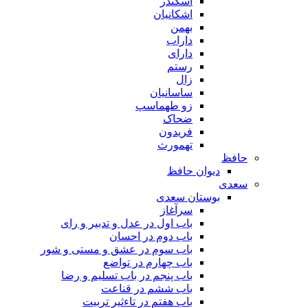
اسکندر
اشکانیان
بهمن
داراب
دارای
رستم
زال
ساسانیان
زو طهماسپ‏
ضحاک
فریدون
تهمورث
حافظ
دیوان حافظ
سعدی
بوستان سعدی
سرآغاز
باب اول در عدل و تدبیر و رای
باب دوم در احسان
باب سوم در عشق و مستی و شور
باب چهارم در تواضع
باب پنجم در باب تسلیم و رضا
باب ششم در قناعت
باب هفتم در تاءثیر تربیت