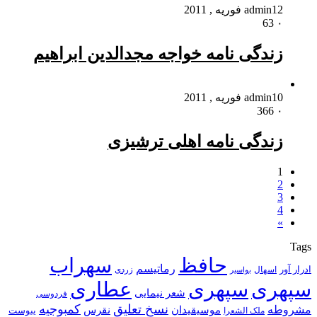
12 فوریه , 2011
admin
63
۰
زندگی نامه خواجه مجدالدین ابراهیم
10 فوریه , 2011
admin
366
۰
زندگی نامه اهلی ترشیزی
1
2
3
4
»
Tags
حافظ
سهراب
رماتیسم
ادرار آور
اسهال
زردی
بواسیر
سپهری
سپهری
عطاری
شعر نیمایی
فردوسی
نسخ تعلیق
کمبوجیه
مشروطه
موسیقیدان
نقرس
یبوست
ملک الشعرا