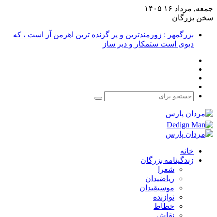
جمعه, مرداد ۱۶ ۱۴۰۵
سخن بزرگان
بزرگمهر : زورمندترین و پر گزنده ترین اهرمن آز است ، که
دیوی است ستمکار و دیر ساز
فیس
X
بوک
یوتیوب
اینستاگرام
جستجو
برای
خانه
زندگینامه بزرگان
شعرا
ریاضیدان
موسیقیدان
نوازنده
خطاط
نقاش