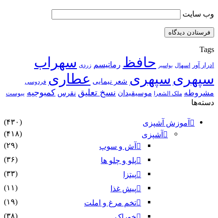
وب‌ سایت
Tags
حافظ
سهراب
رماتیسم
ادرار آور
اسهال
زردی
بواسیر
سپهری
سپهری
عطاری
شعر نیمایی
فردوسی
نسخ تعلیق
کمبوجیه
مشروطه
موسیقیدان
نقرس
یبوست
ملک الشعرا
دسته‌ها
(۴۳۰)
آموزش آشپزی
(۴۱۸)
آشپزی
(۲۹)
آش و سوپ
(۳۶)
پلو و چلو ها
(۳۳)
پیتزا
(۱۱)
پیش غذا
(۱۹)
تخم مرغ و املت
(۳۸)
خوراک