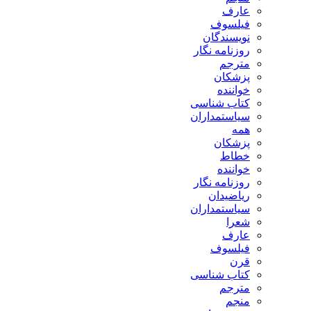
عارف
فیلسوف
نویسندگان
روزنامه نگار
مترجم
پزشکان
خواننده
کتاب شناسی
سیاستمداران
همه
پزشکان
خطاط
خواننده
روزنامه نگار
ریاضیدان
سیاستمداران
شعرا
عارف
فیلسوف
قرن
کتاب شناسی
مترجم
منجم