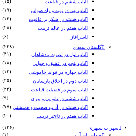
(۱۵)
باب ششم در قناعت
(۱۹)
باب نهم در توبه و راه صواب
(۱۳)
باب هشتم در شکر بر عافیت
(۲۸)
باب هفتم در عالم تربیت
(۶)
سرآغاز
(۲۲۸)
گلستان سعدی
(۴۱)
باب اول در عبرت پادشاهان
(۱۸)
باب پنجم در عشق و جوانى
(۱۳)
باب چهارم در فواید خاموشى
(۲۵)
باب دوم در اخلاق پارسایان
(۲۴)
باب سوم در فضیلت قناعت
(۹)
باب ششم در ناتوانى و پیرى
(۷۷)
باب هشتم در آداب صحبت و همنشنى
(۲۰)
باب هفتم در تاءثیر تربیت
(۱۳۶)
سهراب سپهری
(۱)
صدای پای آب