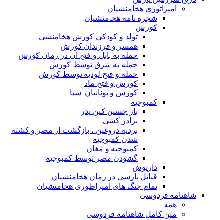
امپراتوری هخامنشیان
شجره نامه هخامنشیان
کورش
تولد و کودکی کورش هخامنشی
همسر و فرزندان کورش
حمله به بابل و فتح آن در زمان کورش
حمله به شرق توسط کورش
حمله و فتح لودیه توسط کورش
کورش و فتح ماد
کورش و یونانیان آسیا
کمبوجیه
باز جستن کین پدر
برادر کشی
بردیه دروغین ، بازگشت از مصر و کشته
شدن کمبوجیه
کمبوجیه و مغان
گشودن مصر توسط کمبوجیه
داریوش
قبایل پارسی در زمان هخامنشیان
تمام جنگ های امپراطوری هخامنشیان
شاهنامه فردوسی
همه
متن کامل شاهنامه فردوسی