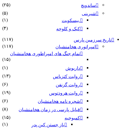
(۲۵)
ساندویچ
(۵)
شیرینی
(۱)
.بیسکویت
(۴)
کیک و کلوچه
(۱۱۷)
تاریخ سرزمین پارس
(۱۱۷)
امپراتوری هخامنشیان
تمام جنگ های امپراطوری هخامنشیان
(۱۵)
(۱)
داریوش
(۱۳)
روایت کتزیاس
(۶)
روایت گزنفن
(۱۹)
روایت هرودتوس
(۶)
شجره نامه هخامنشیان
(۸)
قبایل پارسی در زمان هخامنشیان
(۱۵)
کمبوجیه
(۱)
باز جستن کین پدر