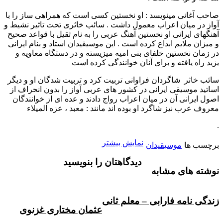
صاحب آغانی مینویسد : او نخستین کسی است که همراهی ساز را با
آواز در میان اعراب معمول داشت . سائب خاثری تحت تاثیر نشیط و
آهنگهای ایرانی او نخستین آهنگ عربی را به نام ثقیل با قواعد صحیح
و میزان ملایم ابداع کرده است . این موسیقیدان استاد و بنام ایرانی
در زمان نخستین خلفای بنی امیه میزیسته و در دستگاه معاویه و
یزید راه یافته و برای آنان خوانندگی کرده است
سائب خاثر شاگردان فراوانی تربیت کرد و تربیت شدگان او و دیگر
اساتید موسیقی ایرانی در کشور های عربی آواز را بدون انحراف از
اصول ایرانی آن در میان اعراب رواج دادند و عده ای از خوانندگان
معروف عرب نیز شاگرد او بوده اند مانند : معبد ، عزه المیلاء
.
نمایش بیشتر
برچسب ها
موسیقیدان
دیدگاهتان را بنویسید
نوشته های مشابه
زندگی نامه فارابی – معلم ثانی
عثمان مختاری غزنوی