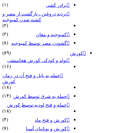
(۱)
برادر کشی
بردیه دروغین ، بازگشت از مصر و
کشته شدن کمبوجیه
(۲)
(۲)
کمبوجیه و مغان
(۸)
گشودن مصر توسط کمبوجیه
(۸۹)
کورش
تولد و کودکی کورش هخامنشی
(۱۶)
حمله به بابل و فتح آن در زمان
کورش
(۱۸)
(۱۴)
حمله به شرق توسط کورش
حمله و فتح لودیه توسط کورش
(۱۸)
(۴)
کورش و فتح ماد
(۷)
کورش و یونانیان آسیا