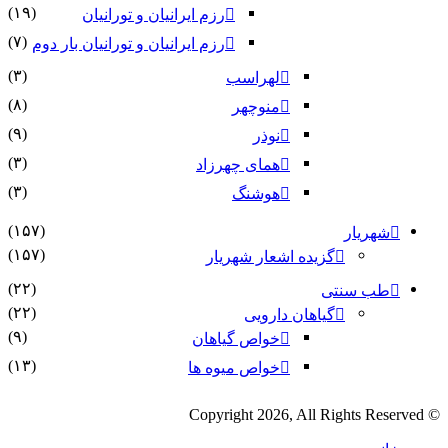
(۱۹)
رزم ایرانیان و تورانیان
(۷)
رزم ایرانیان و تورانیان بار دوم
(۳)
لهراسب
(۸)
منوچهر
(۹)
نوذر
(۳)
هماى چهرزاد
(۳)
هوشنگ
(۱۵۷)
شهریار
(۱۵۷)
گزیده اشعار شهریار
(۲۲)
طب سنتی
(۲۲)
گیاهان دارویی
(۹)
خواص گیاهان
(۱۳)
خواص میوه ها
© Copyright 2026, All Rights Reserved