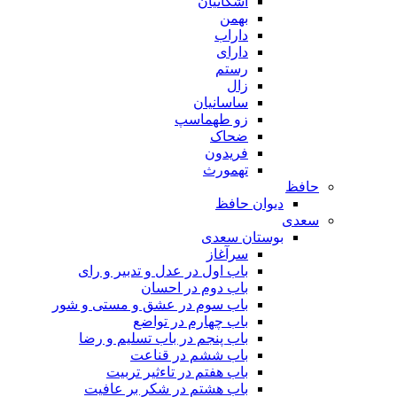
اشکانیان
بهمن
داراب
دارای
رستم
زال
ساسانیان
زو طهماسپ‏
ضحاک
فریدون
تهمورث
حافظ
دیوان حافظ
سعدی
بوستان سعدی
سرآغاز
باب اول در عدل و تدبیر و رای
باب دوم در احسان
باب سوم در عشق و مستی و شور
باب چهارم در تواضع
باب پنجم در باب تسلیم و رضا
باب ششم در قناعت
باب هفتم در تاءثیر تربیت
باب هشتم در شکر بر عافیت