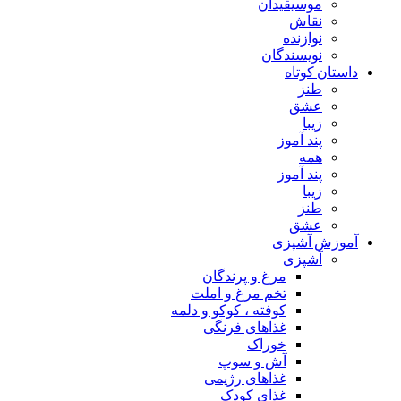
موسیقیدان
نقاش
نوازنده
نویسندگان
داستان کوتاه
طنز
عشق
زیبا
پند آموز
همه
پند آموز
زیبا
طنز
عشق
آموزش آشپزی
آشپزی
مرغ و پرندگان
تخم مرغ و املت
کوفته ، کوکو و دلمه
غذاهای فرنگی
خوراک
آش و سوپ
غذاهای رژیمی
غذای کودک