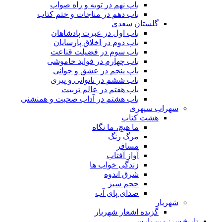
باب نهم در توبه و راه صواب
باب دهم در مناجات و ختم کتاب
گلستان سعدی
باب اول در عبرت پادشاهان
باب دوم در اخلاق پارسایان
باب سوم در فضیلت قناعت
باب چهارم در فواید خاموشى
باب پنجم در عشق و جوانى
باب ششم در ناتوانى و پیرى
باب هفتم در عالم تربیت
باب هشتم در آداب صحبت و همنشنى
سهراب سپهری
هشت کتاب
ما هیچ، ما نگاه
مرگ رنگ
مسافر
آواز آفتاب
زندگی خواب ها
شرق اندوه
حجم سبز
صدای پای آب
شهریار
گزیده اشعار شهریار
تاریخ سرزمین پارس