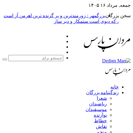
جمعه, مرداد ۱۶ ۱۴۰۵
سخن بزرگان
بزرگمهر : زورمندترین و پر گزنده ترین اهرمن آز است
، که دیوی است ستمکار و دیر ساز
فیس
X
بوک
یوتیوب
اینستاگرام
جست
برا
خانه
زندگینامه بزرگان
شعرا
ریاضیدان
موسیقیدان
نوازنده
خطاط
نقاش
منجم