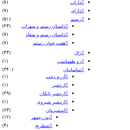
(۸)
داراب
(۷)
دارای
(۵۱)
رستم
(۲۳)
داستان رستم و سهراب
(۷)
داستان رستم و شغاد
(۷)
هفت خوان رستم‏
(۳۳)
زال
(۱)
زو طهماسپ‏
(۳۴۰)
ساسانیان
(۱)
آزرم دخت
(۱)
اردشیر
(۲۹)
اردشیر بابکان
(۱)
اردشیر شیروی
(۶۳)
انوشیروان
(۱۲)
بوزرجمهر
(۴)
شطرنج