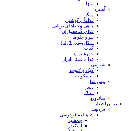
پیتزا
آشپزی
میگو
غذاهای گوشتی
ماهی و غذاهای دریایی
غذای گیاهخواران
پلو و چلو ها
ماکارونی و لازانیا
کباب
خورشت ها
غذای سنتی ایران
شیرینی
کیک و کلوچه
.بیسکویت
پیش غذا
دسر
سالاد
ساندویچ
دیوان اشعار
فردوسی
شاهنامه فردوسی
جمشید
اسکندر