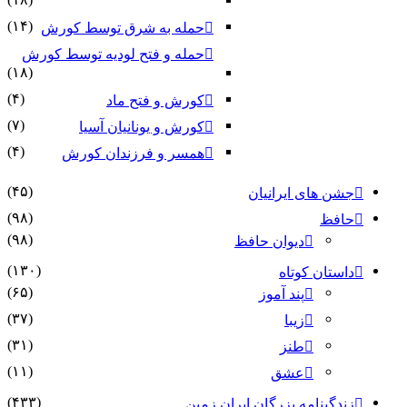
(۱۴)
حمله به شرق توسط کورش
حمله و فتح لودیه توسط کورش
(۱۸)
(۴)
کورش و فتح ماد
(۷)
کورش و یونانیان آسیا
(۴)
همسر و فرزندان کورش
(۴۵)
جشن های ایرانیان
(۹۸)
حافظ
(۹۸)
دیوان حافظ
(۱۳۰)
داستان کوتاه
(۶۵)
پند آموز
(۳۷)
زیبا
(۳۱)
طنز
(۱۱)
عشق
(۴۳۳)
زندگینامه بزرگان ایران زمین