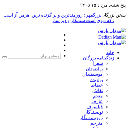
پنج شنبه, مرداد ۱۵ ۱۴۰۵
سخن بزرگان
بزرگمهر : زورمندترین و پر گزنده ترین اهرمن آز است
، که دیوی است ستمکار و دیر ساز
فیس
X
بوک
یوتیوب
اینستاگرام
خانه
زندگینامه بزرگان
جست
شعرا
برا
ریاضیدان
موسیقیدان
نوازنده
خطاط
نقاش
منجم
عارف
فیلسوف
نویسندگان
روزنامه نگار
مترجم