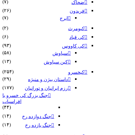
(۷)
ضحاک
(۲۶)
فریدون
(۷)
ایرج
(۲)
کیومرث
(۶)
کی قباد
(۹۳)
کی کاووس
(۵۸)
سیاوش
(۱۳)
کین سیاوش
(۲۵۴)
کیخسرو
(۲۹)
داستان بیژن و منیژه
(۱۷۷)
رزم ایرانیان و تورانیان
جنگ بزرگ کی خسرو با
افراسیاب
(۴۴)
(۱۴)
جنگ دوازده رخ
(۱۴)
جنگ یازده رخ