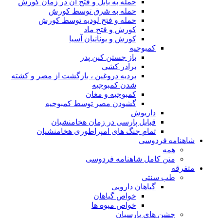
حمله به بابل و فتح آن در زمان کورش
حمله به شرق توسط کورش
حمله و فتح لودیه توسط کورش
کورش و فتح ماد
کورش و یونانیان آسیا
کمبوجیه
باز جستن کین پدر
برادر کشی
بردیه دروغین ، بازگشت از مصر و کشته
شدن کمبوجیه
کمبوجیه و مغان
گشودن مصر توسط کمبوجیه
داریوش
قبایل پارسی در زمان هخامنشیان
تمام جنگ های امپراطوری هخامنشیان
شاهنامه فردوسی
همه
متن کامل شاهنامه فردوسی
متفرقه
طب سنتی
گیاهان دارویی
خواص گیاهان
خواص میوه ها
جشن های پارسیان