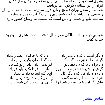
بشری است و از مطالعه آنها می توان وضع نیکمردان و آزادگان
ایران را در آستانه دگرگونی ها دریافت
شیبانی از سخن وران فصیح و بلیغ قرن سیزدم است . ذئقی سرشار
و طبعی توانا داشت .آنچه شعر وی را از دیگران متمایز میسازد
مناعت طبع و بدبینی و یاس است که نسبت به اوضاع کشور دارد
شیبانی در سن ۶۵ سالگی و در سال 1269 – 1308 هجری – بدرود
حیات گفت
دادگر آسمان که داد بشر داد داد که تا خاکیان رهند ز بیداد
گر ندد داد خلق ، دادگد خاک دادگد آسمان بگیرد از او داد
داد ترا داد تا که داد دهی تو گر ندهی داد ، داد از تو کند داد
گوش به فریاد دادخواه ده امروز تات به فردا نکرد باید فریاد
داد ده و داد کن که دادگر کل این گله انبیا به داد فرستاد
هرچه بنا . انبیا نهاده به گیتی ز آب و گل داد بیخ دارد و بنیاد
ملک اگر آباد شد ، به داد شد ایرا گیتی بی آب داد کی شود آباد ؟
.
نمایش بیشتر