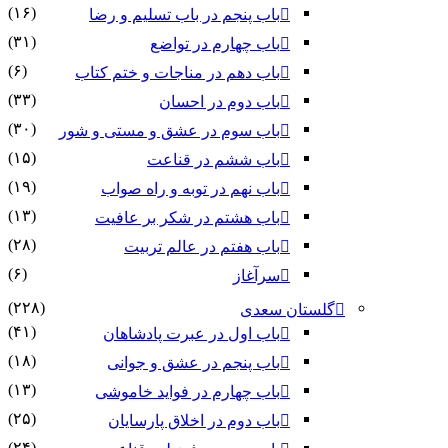
(۱۶)
باب پنجم در باب تسلیم و رضا
(۳۱)
باب چهارم در تواضع
(۶)
باب دهم در مناجات و ختم کتاب
(۳۳)
باب دوم در احسان
(۳۰)
باب سوم در عشق و مستی و شور
(۱۵)
باب ششم در قناعت
(۱۹)
باب نهم در توبه و راه صواب
(۱۳)
باب هشتم در شکر بر عافیت
(۲۸)
باب هفتم در عالم تربیت
(۶)
سرآغاز
(۲۲۸)
گلستان سعدی
(۴۱)
باب اول در عبرت پادشاهان
(۱۸)
باب پنجم در عشق و جوانى
(۱۳)
باب چهارم در فواید خاموشى
(۲۵)
باب دوم در اخلاق پارسایان
(۲۴)