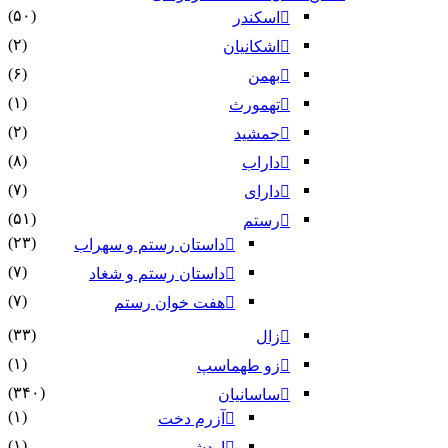
(۵۰)
اسکندر
(۲)
اشکانیان
(۶)
بهمن
(۱)
تهمورث
(۲)
جمشید
(۸)
داراب
(۷)
دارای
(۵۱)
رستم
(۲۳)
داستان رستم و سهراب
(۷)
داستان رستم و شغاد
(۷)
هفت خوان رستم‏
(۳۳)
زال
(۱)
زو طهماسپ‏
(۳۴۰)
ساسانیان
(۱)
آزرم دخت
(۱)
اردشیر