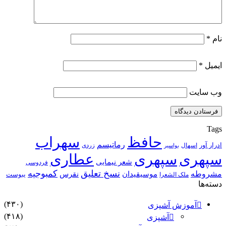
نام
*
ایمیل
*
وب‌ سایت
Tags
حافظ
سهراب
رماتیسم
ادرار آور
اسهال
زردی
بواسیر
سپهری
سپهری
عطاری
شعر نیمایی
فردوسی
نسخ تعلیق
کمبوجیه
مشروطه
موسیقیدان
نقرس
یبوست
ملک الشعرا
دسته‌ها
(۴۳۰)
آموزش آشپزی
(۴۱۸)
آشپزی