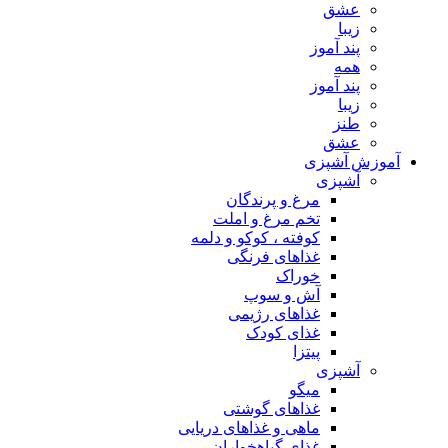
عشق
زیبا
پند آموز
همه
پند آموز
زیبا
طنز
عشق
آموزش آشپزی
آشپزی
مرغ و پرندگان
تخم مرغ و املت
کوفته ، کوکو و دلمه
غذاهای فرنگی
خوراک
آش و سوپ
غذاهای رژیمی
غذای کودک
پیتزا
آشپزی
میگو
غذاهای گوشتی
ماهی و غذاهای دریایی
غذای گیاهخواران