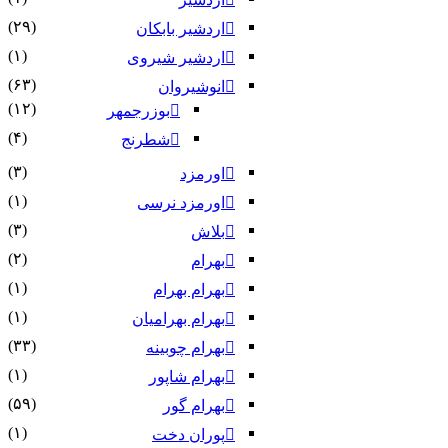
(۲۹)
اردشیر بابکان
(۱)
اردشیر شیروی
(۶۳)
انوشیروان
(۱۲)
بوزرجمهر
(۴)
شطرنج
(۳)
اورمزد
(۱)
اورمزد نرسى‏
(۳)
بلاش
(۲)
بهرام
(۱)
بهرام بهرام
(۱)
بهرام بهرامیان‏
(۳۳)
بهرام چوبینه
(۱)
بهرام شاپور
(۵۹)
بهرام گور
(۱)
پوران دخت