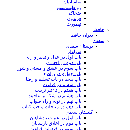
ساسانیان
زو طهماسپ‏
ضحاک
فریدون
تهمورث
حافظ
دیوان حافظ
سعدی
بوستان سعدی
سرآغاز
باب اول در عدل و تدبیر و رای
باب دوم در احسان
باب سوم در عشق و مستی و شور
باب چهارم در تواضع
باب پنجم در باب تسلیم و رضا
باب ششم در قناعت
باب هفتم در تاءثیر تربیت
باب هشتم در شکر بر عافیت
باب نهم در توبه و راه صواب
باب دهم در مناجات و ختم کتاب
گلستان سعدی
باب اول در عبرت پادشاهان
باب دوم در اخلاق پارسایان
باب سوم در فضیلت قناعت