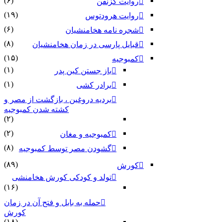
(۶)
روایت گزنفن
(۱۹)
روایت هرودتوس
(۶)
شجره نامه هخامنشیان
(۸)
قبایل پارسی در زمان هخامنشیان
(۱۵)
کمبوجیه
(۱)
باز جستن کین پدر
(۱)
برادر کشی
بردیه دروغین ، بازگشت از مصر و
کشته شدن کمبوجیه
(۲)
(۲)
کمبوجیه و مغان
(۸)
گشودن مصر توسط کمبوجیه
(۸۹)
کورش
تولد و کودکی کورش هخامنشی
(۱۶)
حمله به بابل و فتح آن در زمان
کورش
(۱۸)