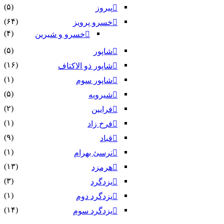
(۵)
پیروز
(۶۴)
خسرو پرویز
(۴)
خسرو و شیرین
(۵)
شاپور
(۱۶)
شاپور ذو الاکتاف
(۱)
شاپور سوم‏
(۵)
شیرویه
(۲)
فرایین
(۱)
فرخ زاد
(۹)
قباد
(۱)
نرسئ بهرام‏
(۱۳)
هرمزد
(۳)
یزدگرد
(۱)
یزدگرد دوم
(۱۴)
یزدگرد سوم