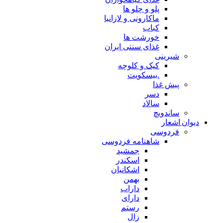
پلو و چلو ها
ماکارونی و لازانیا
کباب
خورشت ها
غذای سنتی ایران
شیرینی
کیک و کلوچه
.بیسکویت
پیش غذا
دسر
سالاد
ساندویچ
دیوان اشعار
فردوسی
شاهنامه فردوسی
جمشید
اسکندر
اشکانیان
بهمن
داراب
دارای
رستم
زال