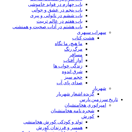
باب چهارم در فواید خاموشى
باب پنجم در عشق و جوانى
باب ششم در ناتوانى و پیرى
باب هفتم در عالم تربیت
باب هشتم در آداب صحبت و همنشنى
سهراب سپهری
هشت کتاب
ما هیچ، ما نگاه
مرگ رنگ
مسافر
آواز آفتاب
زندگی خواب ها
شرق اندوه
حجم سبز
صدای پای آب
شهریار
گزیده اشعار شهریار
تاریخ سرزمین پارس
امپراتوری هخامنشیان
شجره نامه هخامنشیان
کورش
تولد و کودکی کورش هخامنشی
همسر و فرزندان کورش