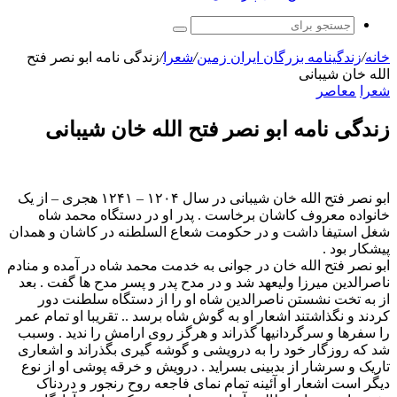
جستجو
برای
خانه
/
زندگینامه بزرگان ایران زمین
/
شعرا
/
زندگی نامه ابو نصر فتح
الله خان شیبانی
شعرا
معاصر
زندگی نامه ابو نصر فتح الله خان شیبانی
ابو نصر فتح الله خان شیبانی در سال ۱۲۰۴ – ۱۲۴۱ هجری – از یک
خانواده معروف کاشان برخاست . پدر او در دستگاه محمد شاه
شغل استیفا داشت و در حکومت شعاع السلطنه در کاشان و همدان
پیشکار بود .
ابو نصر فتح الله خان در جوانی به خدمت محمد شاه در آمده و منادم
ناصرالدین میرزا ولیعهد شد و در مدح پدر و پسر مدح ها گفت . بعد
از به تخت نشستن ناصرالدین شاه او را از دستگاه سلطنت دور
کردند و نگذاشتند اشعار او به گوش شاه برسد .. تقریبا او تمام عمر
را سفرها و سرگردانیها گذراند و هرگز روی ارامش را ندید . وسبب
شد که روزگار خود را به درویشی و گوشه گیری بگذراند و اشعاری
تاریک و سرشار از بدبینی بسراید . درویش و خرقه پوشی او از نوع
دیگر است اشعار او آئینه تمام نمای فاجعه روح رنجور و دردناک