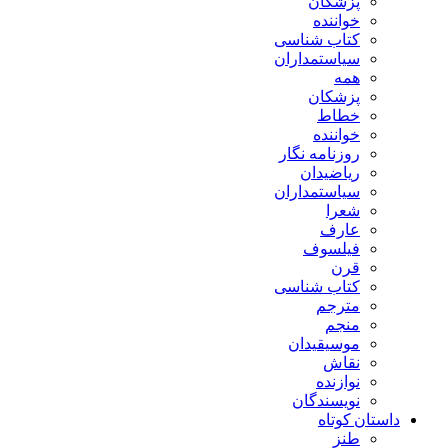
پزشکان
خواننده
کتاب شناسی
سیاستمداران
همه
پزشکان
خطاط
خواننده
روزنامه نگار
ریاضیدان
سیاستمداران
شعرا
عارف
فیلسوف
قرن
کتاب شناسی
مترجم
منجم
موسیقیدان
نقاش
نوازنده
نویسندگان
داستان کوتاه
طنز