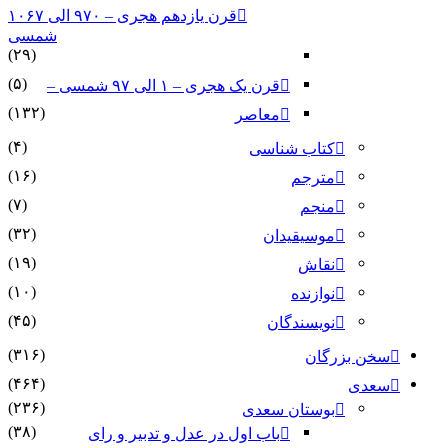
قرن یازدهم هجری – ۹۷۰ الی ۱۰۶۷
شمسی
(۲۹)
(۵)
قرن یک هجری – ۱ الی ۹۷ شمسی –
(۱۳۲)
معاصر
(۴)
کتاب شناسی
(۱۶)
مترجم
(۷)
منجم
(۳۲)
موسیقیدان
(۱۹)
نقاش
(۱۰)
نوازنده
(۴۵)
نویسندگان
(۳۱۶)
سخن بزرگان
(۴۶۴)
سعدی
(۲۳۶)
بوستان سعدی
(۳۸)
باب اول در عدل و تدبیر و رای