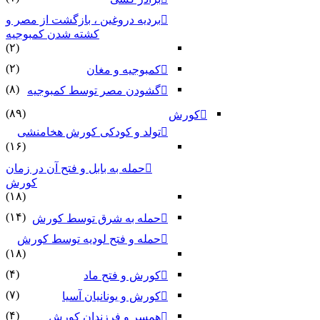
بردیه دروغین ، بازگشت از مصر و
کشته شدن کمبوجیه
(۲)
(۲)
کمبوجیه و مغان
(۸)
گشودن مصر توسط کمبوجیه
(۸۹)
کورش
تولد و کودکی کورش هخامنشی
(۱۶)
حمله به بابل و فتح آن در زمان
کورش
(۱۸)
(۱۴)
حمله به شرق توسط کورش
حمله و فتح لودیه توسط کورش
(۱۸)
(۴)
کورش و فتح ماد
(۷)
کورش و یونانیان آسیا
(۴)
همسر و فرزندان کورش