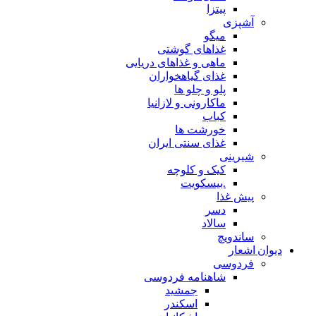
پیتزا
شپزی
میگو
غذاهای گوشتی
ماهی و غذاهای دریایی
غذای گیاهخواران
پلو و چلو ها
ماکارونی و لازانیا
کباب
خورشت ها
غذای سنتی ایران
یرینی
کیک و کلوچه
.بیسکویت
یش غذا
دسر
سالاد
اندویچ
شعار
ردوسی
شاهنامه فردوسی
جمشید
اسکندر