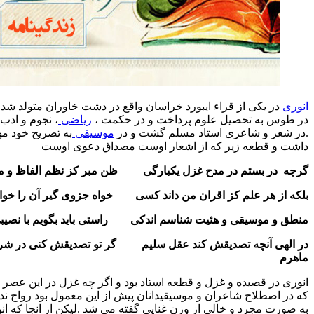
 از قراء ایبورد خراسان واقع در دشت خاوران متولد شد و در جوانی
حصیل علوم پرداخت و در حکمت ،
ریاضی
، نجوم و ادب قویدست شد
اعری استاد مسلم گشت و در
موسیقی
به تصریح خود مهارت تمام
 زیر که از اشعار اوست مصداق دعوی اوست
م در مدح غزل یکبارگی ظن مبر کز نظم الفاظ و معانی قاصرم
لم کز اقران من داند کسی خواه جزوی گیر آن را خواه کلی قادرم
قی و هئیت شناسم اندکی راستی باید بگویم با نصیبی وافرم
چه تصدیقش کند عقل سلیم گر تو تصدیقش کنی در شرح و بسطش
ده و غزل و قطعه استاد بود و اگر چه غزل در این عصر دیگر انگونه
 شاعران و موسیقیدانان پیش از این معمول بود رواج نداشت و بیشتر
 و خالی از وزن غنایی گفته می شد .لیکن از انجا که انوری خود