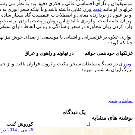
 دارای احساسی عالی و فکری دقیق بود به نظر می رسد که بعضی از
ند
قدیم
وزن غنایی داشته باشد و با اینکه شعر انوری به سبب احاطه
ر بردارنده معانی و اصطلاحات علمیست گاه بسیار ساده و بی پیرایه و
است. و اونری با ابداع این روش و پشت پا زدن بر سنت پیشینیان و
ان محاوره در شعر و سادگی و روانی الفاظ دارای سبکی ممتاز است .
 بر غزلسرایی و آشنایی با موسیقی از صدای خوش نیز بهره داشته
 همی خوانم در نهاوند و راهوی و عراق
تگاه سلطان سنجر مکنت و ثروت فراوان یافت و از جمله شعرای
ه شمار میرود
یک دیدگاه
مشابه
كوروش
گفت:
26 می , 2014 در 12:00 ق.ظ