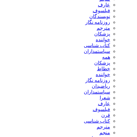
ارف
یلسوف
ویسندگان
وزنامه نگار
ترجم
زشکان
واننده
تاب شناسی
یاستمداران
مه
زشکان
طاط
واننده
وزنامه نگار
یاضیدان
یاستمداران
عرا
ارف
یلسوف
رن
تاب شناسی
ترجم
نجم