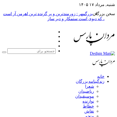
بزرگمهر : زورمندترین و پر گزنده ترین اهرمن آز است
یوی است ستمکار و دیر ساز
فیس
X
بوک
یوتیوب
اینستاگرام
جستجو
برای
مه بزرگان
عرا
یاضیدان
وسیقیدان
وازنده
طاط
قاش
نجم