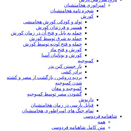
مپراتوری هخامنشیان
شجره نامه هخامنشیان
کورش
تولد و کودکی کورش هخامنشی
همسر و فرزندان کورش
حمله به بابل و فتح آن در زمان کورش
حمله به شرق توسط کورش
حمله و فتح لودیه توسط کورش
کورش و فتح ماد
کورش و یونانیان آسیا
کمبوجیه
باز جستن کین پدر
برادر کشی
بردیه دروغین ، بازگشت از مصر و کشته
شدن کمبوجیه
کمبوجیه و مغان
گشودن مصر توسط کمبوجیه
داریوش
قبایل پارسی در زمان هخامنشیان
تمام جنگ های امپراطوری هخامنشیان
ه فردوسی
مه
تن کامل شاهنامه فردوسی