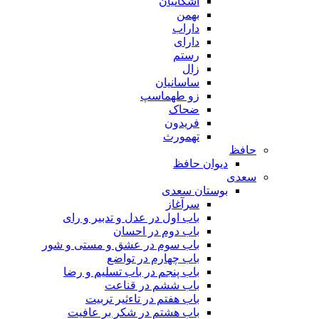
اشکانیان
بهمن
داراب
دارای
رستم
زال
ساسانیان
زو طهماسپ‏
ضحاک
فریدون
تهمورث
افظ
دیوان حافظ
عدی
بوستان سعدی
سرآغاز
باب اول در عدل و تدبیر و رای
باب دوم در احسان
باب سوم در عشق و مستی و شور
باب چهارم در تواضع
باب پنجم در باب تسلیم و رضا
باب ششم در قناعت
باب هفتم در تاءثیر تربیت
باب هشتم در شکر بر عافیت