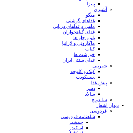
پیتزا
آشپزی
میگو
غذاهای گوشتی
ماهی و غذاهای دریایی
غذای گیاهخواران
پلو و چلو ها
ماکارونی و لازانیا
کباب
خورشت ها
غذای سنتی ایران
شیرینی
کیک و کلوچه
.بیسکویت
پیش غذا
دسر
سالاد
ساندویچ
دیوان اشعار
فردوسی
شاهنامه فردوسی
جمشید
اسکندر