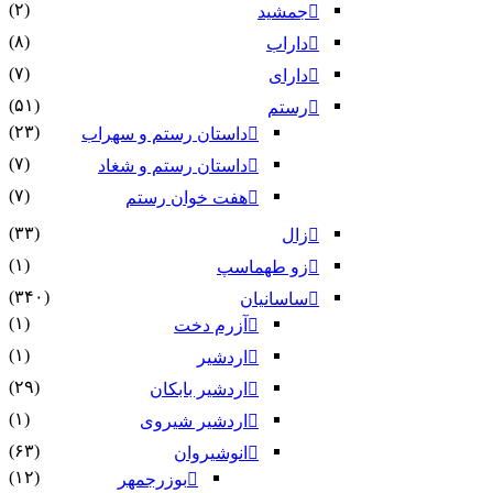
(۲)
جمشید
(۸)
داراب
(۷)
دارای
(۵۱)
رستم
(۲۳)
داستان رستم و سهراب
(۷)
داستان رستم و شغاد
(۷)
هفت خوان رستم‏
(۳۳)
زال
(۱)
زو طهماسپ‏
(۳۴۰)
ساسانیان
(۱)
آزرم دخت
(۱)
اردشیر
(۲۹)
اردشیر بابکان
(۱)
اردشیر شیروی
(۶۳)
انوشیروان
(۱۲)
بوزرجمهر