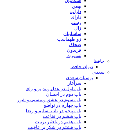
اشکانیان
بهمن
داراب
دارای
رستم
زال
ساسانیان
زو طهماسپ‏
ضحاک
فریدون
تهمورث
حافظ
دیوان حافظ
سعدی
بوستان سعدی
سرآغاز
باب اول در عدل و تدبیر و رای
باب دوم در احسان
باب سوم در عشق و مستی و شور
باب چهارم در تواضع
باب پنجم در باب تسلیم و رضا
باب ششم در قناعت
باب هفتم در تاءثیر تربیت
باب هشتم در شکر بر عافیت