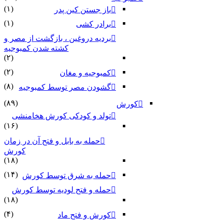
(۱)
باز جستن کین پدر
(۱)
برادر کشی
بردیه دروغین ، بازگشت از مصر و
کشته شدن کمبوجیه
(۲)
(۲)
کمبوجیه و مغان
(۸)
گشودن مصر توسط کمبوجیه
(۸۹)
کورش
تولد و کودکی کورش هخامنشی
(۱۶)
حمله به بابل و فتح آن در زمان
کورش
(۱۸)
(۱۴)
حمله به شرق توسط کورش
حمله و فتح لودیه توسط کورش
(۱۸)
(۴)
کورش و فتح ماد