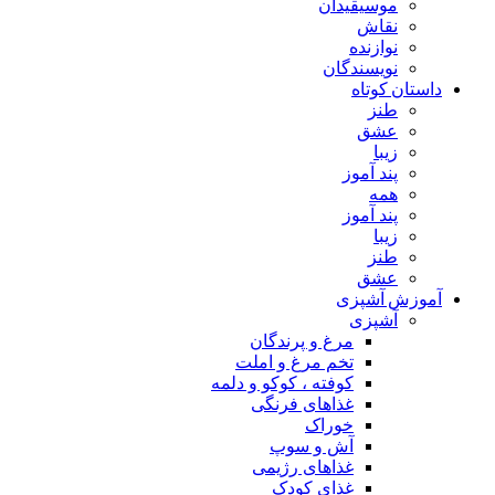
موسیقیدان
نقاش
نوازنده
نویسندگان
داستان کوتاه
طنز
عشق
زیبا
پند آموز
همه
پند آموز
زیبا
طنز
عشق
آموزش آشپزی
آشپزی
مرغ و پرندگان
تخم مرغ و املت
کوفته ، کوکو و دلمه
غذاهای فرنگی
خوراک
آش و سوپ
غذاهای رژیمی
غذای کودک