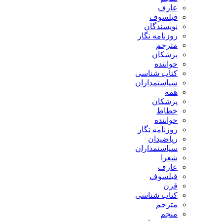
عارف
فیلسوف
نویسندگان
روزنامه نگار
مترجم
پزشکان
خواننده
کتاب شناسی
سیاستمداران
همه
پزشکان
خطاط
خواننده
روزنامه نگار
ریاضیدان
سیاستمداران
شعرا
عارف
فیلسوف
قرن
کتاب شناسی
مترجم
منجم