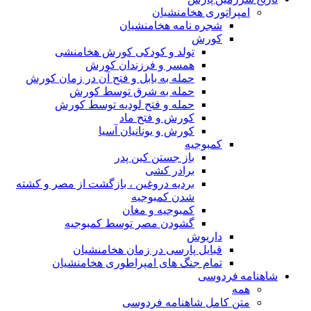
امپراتوری هخامنشیان
شجره نامه هخامنشیان
کورش
تولد و کودکی کورش هخامنشی
همسر و فرزندان کورش
حمله به بابل و فتح آن در زمان کورش
حمله به شرق توسط کورش
حمله و فتح لودیه توسط کورش
کورش و فتح ماد
کورش و یونانیان آسیا
کمبوجیه
باز جستن کین پدر
برادر کشی
بردیه دروغین ، بازگشت از مصر و کشته
شدن کمبوجیه
کمبوجیه و مغان
گشودن مصر توسط کمبوجیه
داریوش
قبایل پارسی در زمان هخامنشیان
تمام جنگ های امپراطوری هخامنشیان
شاهنامه فردوسی
همه
متن کامل شاهنامه فردوسی