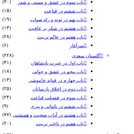
(۳۰)
باب سوم در عشق و مستی و شور
(۱۵)
باب ششم در قناعت
(۱۹)
باب نهم در توبه و راه صواب
(۱۳)
باب هشتم در شکر بر عافیت
(۲۸)
باب هفتم در عالم تربیت
(۶)
سرآغاز
(۲۲۸)
گلستان سعدی
(۴۱)
باب اول در عبرت پادشاهان
(۱۸)
باب پنجم در عشق و جوانى
(۱۳)
باب چهارم در فواید خاموشى
(۲۵)
باب دوم در اخلاق پارسایان
(۲۴)
باب سوم در فضیلت قناعت
(۹)
باب ششم در ناتوانى و پیرى
(۷۷)
باب هشتم در آداب صحبت و همنشنى
(۲۰)
باب هفتم در تاءثیر تربیت