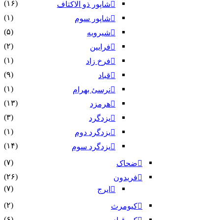
(۱۶)
شاپور ذو الاکتاف
(۱)
شاپور سوم‏
(۵)
شیرویه
(۲)
فرایین
(۱)
فرخ زاد
(۹)
قباد
(۱)
نرسئ بهرام‏
(۱۳)
هرمزد
(۳)
یزدگرد
(۱)
یزدگرد دوم
(۱۴)
یزدگرد سوم
(۷)
ضحاک
(۲۶)
فریدون
(۷)
ایرج
(۲)
کیومرث
(۶)