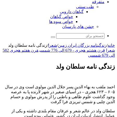
متفرقه
طب سنتی
گیاهان دارویی
خواص گیاهان
خواص میوه ها
جشن های پارسیان
جستجو
برای
خانه
/
زندگینامه بزرگان ایران زمین
/
شعرا
/
زندگی نامه سلطان ولد
شعرا
قرن هشتم هجری - 679 الی 776 شمسی
قرن هفتم هجری 582
الی 679 شمسی
زندگی نامه سلطان ولد
احمد ملقب به بهاء الدین پسر جلال الدین مولوی است وی در سال
۶۰۵ – ۶۲۳ هجری – در آسیای صغیر در شهر لارنده پا به عرصه
وجود گذاشت علوم ظاهی و باطنی را از پدرش مولوی و حسام
الدین چلبی و شمس تبریزی فرا گرفت
سلطان ولد در عالم شعر و عرفان مقام بلندی داشته و یکی از
عوامل انتشار ادبیات ایران در کشور عثمانی بوده است