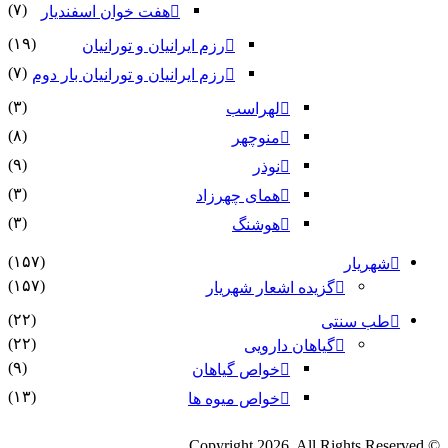
(۷)
هفت خوان اسفندیار
(۱۹)
رزم ایرانیان و تورانیان
(۷)
رزم ایرانیان و تورانیان بار دوم
(۳)
لهراسب
(۸)
منوچهر
(۹)
نوذر
(۳)
هماى چهرزاد
(۳)
هوشنگ
(۱۵۷)
شهریار
(۱۵۷)
گزیده اشعار شهریار
(۲۲)
طب سنتی
(۲۲)
گیاهان دارویی
(۹)
خواص گیاهان
(۱۳)
خواص میوه ها
© Copyright 2026, All Rights Reserved