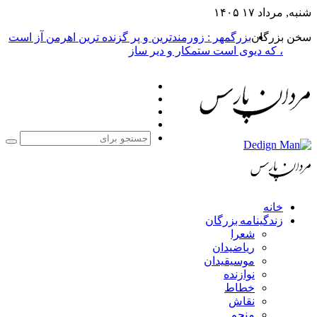
شنبه, مرداد ۱۷ ۱۴۰۵
سخن بزرگان
بزرگمهر : زورمندترین و پر گزنده ترین اهرمن آز است
، که دیوی است ستمکار و دیر ساز
فیس
X
بوک
یوتیوب
اینستاگرام
جست
برا
خانه
زندگینامه بزرگان
شعرا
ریاضیدان
موسیقیدان
نوازنده
خطاط
نقاش
منجم