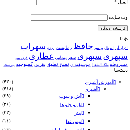
ایمیل
*
وب‌ سایت
Tags
حافظ
سهراب
رماتیسم
ادرار آور
اسهال
زردی
بواسیر
سپهری
سپهری
عطاری
شعر نیمایی
فردوسی
نسخ تعلیق
کمبوجیه
مشروطه
موسیقیدان
نقرس
یبوست
ملک الشعرا
دسته‌ها
(۴۳۰)
آموزش آشپزی
(۴۱۸)
آشپزی
(۲۹)
آش و سوپ
(۳۶)
پلو و چلو ها
(۳۳)
پیتزا
(۱۱)
پیش غذا
(۱۹)
تخم مرغ و املت