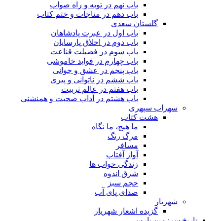
باب نهم در توبه و راه صواب
باب دهم در مناجات و ختم کتاب
گلستان سعدی
باب اول در عبرت پادشاهان
باب دوم در اخلاق پارسایان
باب سوم در فضیلت قناعت
باب چهارم در فواید خاموشى
باب پنجم در عشق و جوانى
باب ششم در ناتوانى و پیرى
باب هفتم در عالم تربیت
باب هشتم در آداب صحبت و همنشنى
سهراب سپهری
هشت کتاب
ما هیچ، ما نگاه
مرگ رنگ
مسافر
آواز آفتاب
زندگی خواب ها
شرق اندوه
حجم سبز
صدای پای آب
شهریار
گزیده اشعار شهریار
تاریخ سرزمین پارس