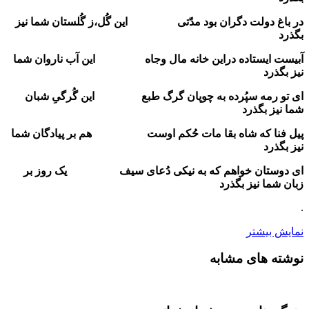
در باغ دولت دگران بود مدّتی
این گُل،ز گُلستان شما نیز
بگذرد
آبیست ایستاده دراین خانه مال وجاه
این آب ناروان شما
نیز بگذرد
ای تو رمه سپُرده به چوپان گرگ طبع
این گُرگیِ شبان
شما نیز بگذرد
پیل فنا که شاه بقا مات حُکم اوست
هم بر پیادگان شما
نیز بگذرد
ای دوستان خواهم که به نیکی دُعای سیف
یک روز بر
زبان شما نیز بگذرد
.
نمایش بیشتر
نوشته های مشابه