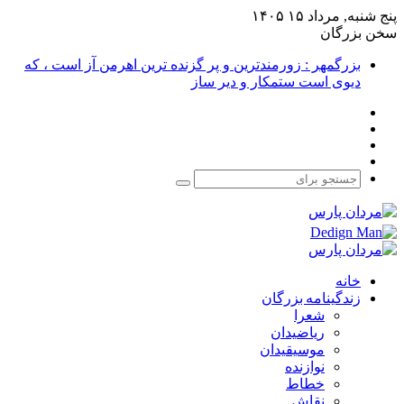
پنج شنبه, مرداد ۱۵ ۱۴۰۵
سخن بزرگان
بزرگمهر : زورمندترین و پر گزنده ترین اهرمن آز است ، که
دیوی است ستمکار و دیر ساز
فیس
X
بوک
یوتیوب
اینستاگرام
جستجو
برای
خانه
زندگینامه بزرگان
شعرا
ریاضیدان
موسیقیدان
نوازنده
خطاط
نقاش