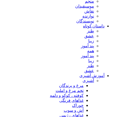
منجم
موسیقیدان
نقاش
نوازنده
نویسندگان
داستان کوتاه
طنز
عشق
زیبا
پند آموز
همه
پند آموز
زیبا
طنز
عشق
آموزش آشپزی
آشپزی
مرغ و پرندگان
تخم مرغ و املت
کوفته ، کوکو و دلمه
غذاهای فرنگی
خوراک
آش و سوپ
غذاهای رژیمی