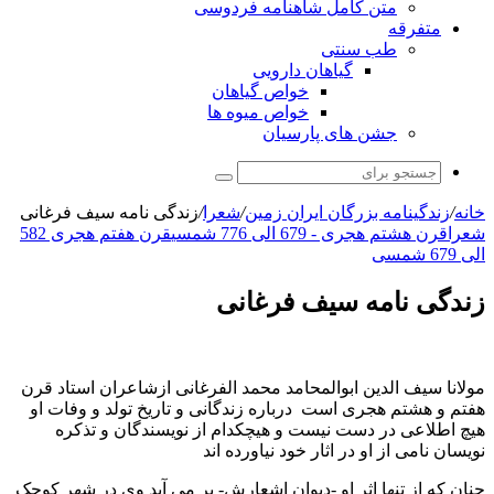
متن کامل شاهنامه فردوسی
متفرقه
طب سنتی
گیاهان دارویی
خواص گیاهان
خواص میوه ها
جشن های پارسیان
جستجو
برای
خانه
/
زندگینامه بزرگان ایران زمین
/
شعرا
/
زندگی نامه سیف فرغانی
شعرا
قرن هشتم هجری - 679 الی 776 شمسی
قرن هفتم هجری 582
الی 679 شمسی
زندگی نامه سیف فرغانی
مولانا سیف الدین ابوالمحامد محمد الفرغانی ازشاعران استاد قرن
هفتم و هشتم هجری است درباره زندگانی و تاریخ تولد و وفات او
هیچ اطلاعی در دست نیست و هیچکدام از نویسندگان و تذکره
نویسان نامی از او در اثار خود نیاورده اند
چنان که از تنها اثر او -دیوان اشعارش- بر می آید وی در شهر کوچک