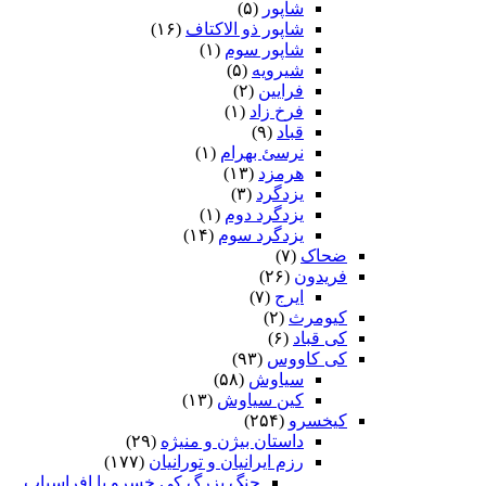
شاپور
(۵)
شاپور ذو الاکتاف
(۱۶)
شاپور سوم‏
(۱)
شیرویه
(۵)
فرایین
(۲)
فرخ زاد
(۱)
قباد
(۹)
نرسئ بهرام‏
(۱)
هرمزد
(۱۳)
یزدگرد
(۳)
یزدگرد دوم
(۱)
یزدگرد سوم
(۱۴)
ضحاک
(۷)
فریدون
(۲۶)
ایرج
(۷)
کیومرث
(۲)
کی قباد
(۶)
کی کاووس
(۹۳)
سیاوش
(۵۸)
کین سیاوش
(۱۳)
کیخسرو
(۲۵۴)
داستان بیژن و منیژه
(۲۹)
رزم ایرانیان و تورانیان
(۱۷۷)
جنگ بزرگ کی خسرو با افراسیاب