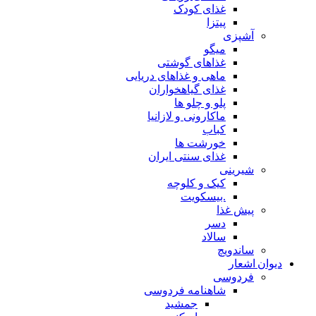
غذای کودک
پیتزا
آشپزی
میگو
غذاهای گوشتی
ماهی و غذاهای دریایی
غذای گیاهخواران
پلو و چلو ها
ماکارونی و لازانیا
کباب
خورشت ها
غذای سنتی ایران
شیرینی
کیک و کلوچه
.بیسکویت
پیش غذا
دسر
سالاد
ساندویچ
دیوان اشعار
فردوسی
شاهنامه فردوسی
جمشید