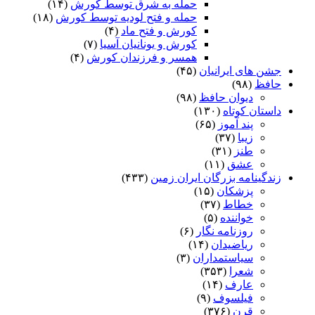
حمله به شرق توسط کورش
(۱۴)
حمله و فتح لودیه توسط کورش
(۱۸)
کورش و فتح ماد
(۴)
کورش و یونانیان آسیا
(۷)
همسر و فرزندان کورش
(۴)
جشن های ایرانیان
(۴۵)
حافظ
(۹۸)
دیوان حافظ
(۹۸)
داستان کوتاه
(۱۳۰)
پند آموز
(۶۵)
زیبا
(۳۷)
طنز
(۳۱)
عشق
(۱۱)
زندگینامه بزرگان ایران زمین
(۴۳۳)
پزشکان
(۱۵)
خطاط
(۳۷)
خواننده
(۵)
روزنامه نگار
(۶)
ریاضیدان
(۱۴)
سیاستمداران
(۳)
شعرا
(۳۵۳)
عارف
(۱۴)
فیلسوف
(۹)
قرن
(۳۷۶)