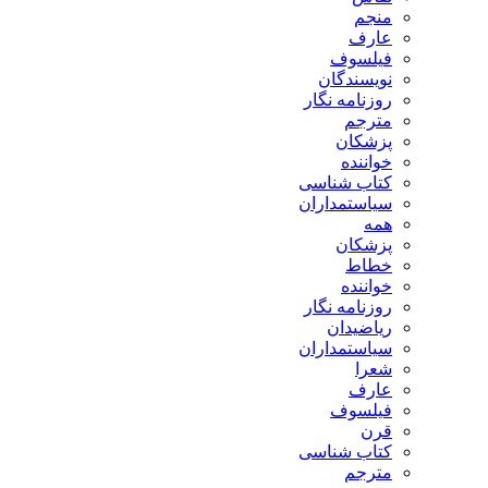
منجم
عارف
فیلسوف
نویسندگان
روزنامه نگار
مترجم
پزشکان
خواننده
کتاب شناسی
سیاستمداران
همه
پزشکان
خطاط
خواننده
روزنامه نگار
ریاضیدان
سیاستمداران
شعرا
عارف
فیلسوف
قرن
کتاب شناسی
مترجم