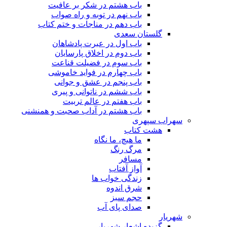
باب هشتم در شکر بر عافیت
باب نهم در توبه و راه صواب
باب دهم در مناجات و ختم کتاب
گلستان سعدی
باب اول در عبرت پادشاهان
باب دوم در اخلاق پارسایان
باب سوم در فضیلت قناعت
باب چهارم در فواید خاموشى
باب پنجم در عشق و جوانى
باب ششم در ناتوانى و پیرى
باب هفتم در عالم تربیت
باب هشتم در آداب صحبت و همنشنى
سهراب سپهری
هشت کتاب
ما هیچ، ما نگاه
مرگ رنگ
مسافر
آواز آفتاب
زندگی خواب ها
شرق اندوه
حجم سبز
صدای پای آب
شهریار
گزیده اشعار شهریار