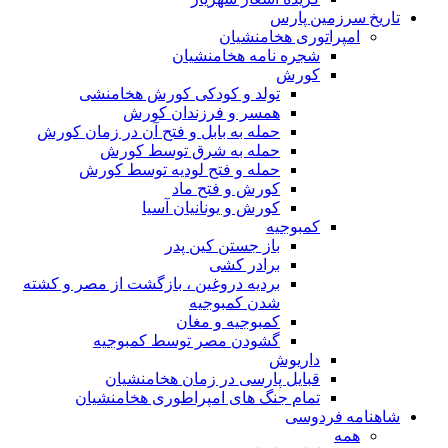
تاریخ سرزمین پارس
امپراتوری هخامنشیان
شجره نامه هخامنشیان
کورش
تولد و کودکی کورش هخامنشی
همسر و فرزندان کورش
حمله به بابل و فتح آن در زمان کورش
حمله به شرق توسط کورش
حمله و فتح لودیه توسط کورش
کورش و فتح ماد
کورش و یونانیان آسیا
کمبوجیه
باز جستن کین پدر
برادر کشی
بردیه دروغین ، بازگشت از مصر و کشته
شدن کمبوجیه
کمبوجیه و مغان
گشودن مصر توسط کمبوجیه
داریوش
قبایل پارسی در زمان هخامنشیان
تمام جنگ های امپراطوری هخامنشیان
شاهنامه فردوسی
همه