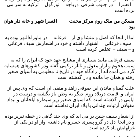
– اقسرا – در جنوب شرقی دریاچه – توزگول – ترکیه به سر می
برده است
مسکن من ملک روم مرکز محنت اقسرا شهر و خانه دار هوان
بود
اما از انجا که اصل و منشا وی از – فرغانه – در ماوراءالنهر بوده به
– سیف فرغانی – اشتهار داشته و خود در اشعارش سیف فرغانی –
و – سیف – تخلص کرده است
سیف فرغانی مانند بسیاری از مشایخ عهد خود که ایران را که به
سبب هجوم و ازار مغول و تاتار ترکمی گفته ودر کشورهای همسایه
گرد می امده اند از زادگاه خود در تاریخ نا معلومی به اسیای صغیر
رفته و همان جا مانده و در گذشته است
علت گمنام ماندن این صوفی زاهد و متقی ان است که وی پس از
ایران و اقامت دربلاد روم دیگر به وطن باز نگشته و درست در
ایامی در گذشته است که اسیای صغیر زیر سیطره ایلخانان و بیداد
مغولان ارتبات چندانی با بلاد ایران نداشته است
از اشعار سیف چنین بر می اید که وی چند گاهی در خطه تبریز بوده
و در انجا دل در گرو پسری خسرو نام داشته واز او در یکی از
غزلهایش یاد کرده است