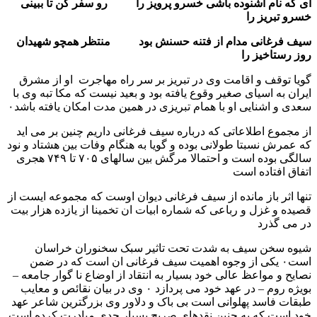
ای که نام اشنوده باشی خسرو پرویز را رو سفر کن تا ببینی
خسرو تبریز را
سیف فرغانی مدام از فتنه حسنش بود منتظر همچو شهیدان
روز رستاخیز را
گویا توقف و اقامت وی در تبریز بر سر راه مهاجرت او از مشرق
ایران به اسیای صغیر وقوع یافته بود و بعید نیست که مکا تبه وی با
سعدی و اشنایی او با همام تبریزی در همین مدت امکان یافته باشد۰
از مجموع اطلاعاتی که درباره سیف فرغانی داریم چنین بر می اید
که عمرش نسبتا طولانی بوده و گویا به هنگام وفات بین هشتاد و نود
سالگی بوده است و احتمالا مرگش بین سالهای ۷۰۵ تا ۷۴۹ هجری
اتفاق افتاده است
تنها اثر باز مانده از سیف فرغانی دیوان اوست که مجموعه ایست از
قصیده و غزل و رباعی که شماره ابیات ان تخمینا از یازده هزار بیت
در می گذرد
شیوه سخن سیف به شدت تحت تاثیر سبک سخنوران خراسان
است۰ یکی از وجوه اهمیت سیف فرغانی ان است که در ضمن
نصایح و مواعظ عالی خود بسیار به انتقاد از اوضاع نا گوار جامعه –
بویژه روم – در عهد خود می پردازد ۰ وی در بیان نقائص و معایب
طبقات فاسد پهلوانی است بی باک و دلاور وی بزرگترین شاعر عهد
خود است که به چنین نقدهای صریح بسیار جدی مبادرت کرده است