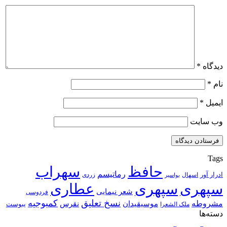
دیدگاه
*
نام
*
ایمیل
*
وب‌ سایت
Tags
حافظ
سهراب
رماتیسم
ادرار آور
اسهال
زردی
بواسیر
سپهری
سپهری
عطاری
شعر نیمایی
فردوسی
نسخ تعلیق
کمبوجیه
مشروطه
موسیقیدان
نقرس
یبوست
ملک الشعرا
دسته‌ها