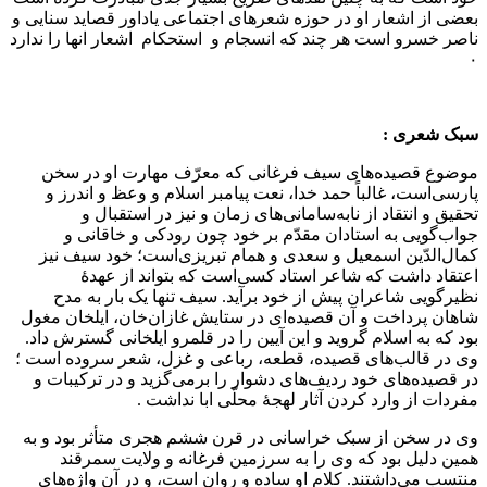
بعضی از اشعار او در حوزه شعرهای اجتماعی یاداور قصاید سنایی و
ناصر خسرو است هر چند که انسجام و استحکام اشعار انها را ندارد
۰
سبک شعری :
موضوع قصیده‌های سیف فرغانی که معرّف مهارت او در سخن
پارسی‌است، غالباً حمد خدا، نعت پیامبر اسلام و وعظ و اندرز و
تحقیق و انتقاد از نابه‌سامانی‌های زمان و نیز در استقبال و
جواب‌گویی به استادان مقدّم بر خود چون رودکی و خاقانی و
کمال‌الدّین اسمعیل و سعدی و همام تبریزی‌است؛ خود سیف نیز
اعتقاد داشت که شاعر استاد کسی‌است که بتواند از عهدهٔ
نظیرگویی شاعران پیش از خود برآید. سیف تنها یک بار به مدح
شاهان پرداخت و آن قصیده‌ای در ستایش غازان‌خان، ایلخان مغول
بود که به اسلام گروید و این آیین را در قلمرو ایلخانی گسترش داد.
وی در قالب‌های قصیده، قطعه، رباعی و غزل، شعر سروده است ؛
در قصیده‌های خود ردیف‌های دشوار را برمی‌گزید و در ترکیبات و
مفردات از وارد کردن آثار لهجهٔ محلّی ابا نداشت .
وی در سخن از سبک خراسانی در قرن ششم هجری متأثر بود و به
همین دلیل بود که وی را به سرزمین فرغانه و ولایت سمرقند
منتسب می‌داشتند. کلام او ساده و روان است، و در آن واژه‌های