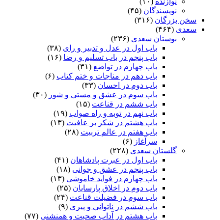
نوازنده
(۱۰)
نویسندگان
(۴۵)
سخن بزرگان
(۳۱۶)
سعدی
(۴۶۴)
بوستان سعدی
(۲۳۶)
باب اول در عدل و تدبیر و رای
(۳۸)
باب پنجم در باب تسلیم و رضا
(۱۶)
باب چهارم در تواضع
(۳۱)
باب دهم در مناجات و ختم کتاب
(۶)
باب دوم در احسان
(۳۳)
باب سوم در عشق و مستی و شور
(۳۰)
باب ششم در قناعت
(۱۵)
باب نهم در توبه و راه صواب
(۱۹)
باب هشتم در شکر بر عافیت
(۱۳)
باب هفتم در عالم تربیت
(۲۸)
سرآغاز
(۶)
گلستان سعدی
(۲۲۸)
باب اول در عبرت پادشاهان
(۴۱)
باب پنجم در عشق و جوانى
(۱۸)
باب چهارم در فواید خاموشى
(۱۳)
باب دوم در اخلاق پارسایان
(۲۵)
باب سوم در فضیلت قناعت
(۲۴)
باب ششم در ناتوانى و پیرى
(۹)
باب هشتم در آداب صحبت و همنشنى
(۷۷)