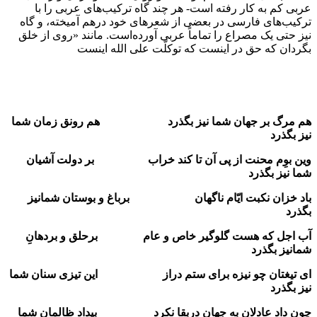
عربی کم به کار رفته است- هر چند گاه ترکیب‌های عربی را با
ترکیب‌های فارسی در بعضی از شعرهای خود درهم آمیخته، و گاه
نیز حتی یک مصراع را تماماً عربی آورده‌است. مانند «روی از خلق
بگردان که حق در اینست که توکلّت علی الله اینست
هم مرگ بر جهان شما نیز بگذرد
هم رونق زمان شما
نیز بگذرد
وین بوِم محنت از پی آن تا کند خراب
بر دولت آشیان
شما نیز بگذرد
باد خزان نکبت ایّام ناگهان
برباغ و بوستان شمانیز
بگذرد
آب اجل که هست گلوگیر خاص و عام
برحلق و بردهانِ
شمانیز بگذرد
ای تیغتان چو نیزه برای ستم دراز
این تیزی سنان شما
نیز بگذرد
چون داد عادلان به جهان دربقا نکرد
بیداد ظالمان شما