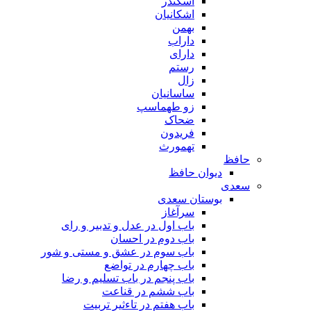
اسکندر
اشکانیان
بهمن
داراب
دارای
رستم
زال
ساسانیان
زو طهماسپ‏
ضحاک
فریدون
تهمورث
حافظ
دیوان حافظ
سعدی
بوستان سعدی
سرآغاز
باب اول در عدل و تدبیر و رای
باب دوم در احسان
باب سوم در عشق و مستی و شور
باب چهارم در تواضع
باب پنجم در باب تسلیم و رضا
باب ششم در قناعت
باب هفتم در تاءثیر تربیت