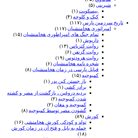
شیرینی
(۵)
.بیسکویت
(۱)
کیک و کلوچه
(۴)
تاریخ سرزمین پارس
(۱۱۷)
امپراتوری هخامنشیان
(۱۱۷)
تمام جنگ های امپراطوری هخامنشیان
(۱۵)
داریوش
(۱)
روایت کتزیاس
(۱۳)
روایت گزنفن
(۶)
روایت هرودتوس
(۱۹)
شجره نامه هخامنشیان
(۶)
قبایل پارسی در زمان هخامنشیان
(۸)
کمبوجیه
(۱۵)
باز جستن کین پدر
(۱)
برادر کشی
(۱)
بردیه دروغین ، بازگشت از مصر و کشته
شدن کمبوجیه
(۲)
کمبوجیه و مغان
(۲)
گشودن مصر توسط کمبوجیه
(۸)
کورش
(۸۹)
تولد و کودکی کورش هخامنشی
(۱۶)
حمله به بابل و فتح آن در زمان کورش
(۱۸)