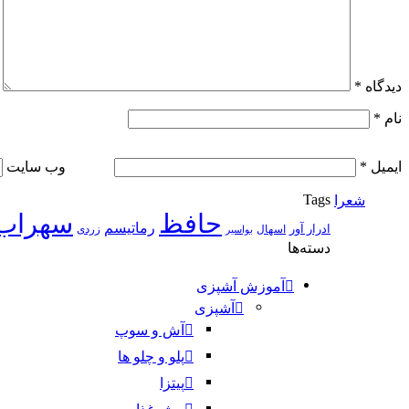
دیدگاه
*
نام
*
ایمیل
*
وب‌ سایت
Tags
شعرا
حافظ
سهراب
رماتیسم
ادرار آور
اسهال
زردی
بواسیر
دسته‌ها
آموزش آشپزی
آشپزی
آش و سوپ
پلو و چلو ها
پیتزا