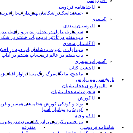
فردوسی
شاهنامه فردوسی
جمشید
اسکندر
اشکانیان
بهمن
داراب
دارای
رست
سعدی
بوستان سعدی
سرآغاز
باب اول در عدل و تدبیر و رای
باب دو
باب هفتم در تاءثیر تربیت
باب هشتم در شکر 
گلستان سعدی
باب اول در عبرت پادشاهان
باب دوم در اخلا
باب هفتم در عالم تربیت
باب هشتم در آداب
سهراب سپهری
هشت کتاب
ما هیچ، ما نگاه
مرگ رنگ
مسافر
آواز آفتاب
زن
تاریخ سرزمین پارس
امپراتوری هخامنشیان
شجره نامه هخامنشیان
کورش
تولد و کودکی کورش هخامنشی
همسر و فرز
کورش و یونانیان آسیا
کمبوجیه
باز جستن کین پدر
برادر کشی
بردیه دروغین 
شاهنامه فردوسی
متفرقه
همه
متن کامل شاهنامه فردوسی