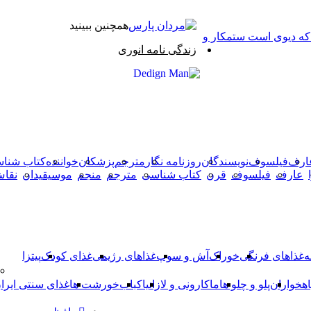
همچنین ببینید
 که دیوی است ستمکار و
بستن
زندگی نامه انوری
X
وایبر
فیس
دکمه
واتس
تلگرام
آپ
بوک
بازگشت
به
بالا
ارف
فیلسوف
نویسندگان
روزنامه نگار
مترجم
پزشکان
خواننده
کتاب شنا
عارف
فیلسوف
قرن
کتاب شناسی
مترجم
منجم
موسیقیدان
نقا
ه
غذاهای فرنگی
خوراک
آش و سوپ
غذاهای رژیمی
غذای کودک
پیتزا
اهخواران
پلو و چلو ها
ماکارونی و لازانیا
کباب
خورشت ها
غذای سنتی ایرا