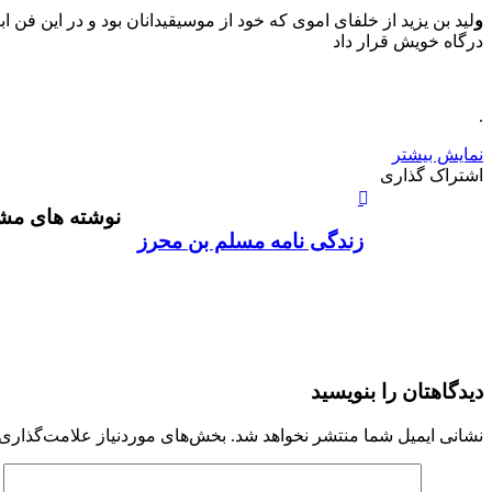
و
لید بن یزید از خلفای اموی که خود از موسیقیدانان بود و در این فن 
درگاه خویش قرار داد
.
نمایش بیشتر
X
چاپ
فیس
واتس
تلگرام
لینکدین
اشتراک
اشتراک گذاری
آپ
بوک
گذاری
نوشته های مشا
از
طریق
زندگی نامه مسلم بن محرز
ایمیل
دیدگاهتان را بنویسید
نشانی ایمیل شما منتشر نخواهد شد.
بخش‌های موردنیاز علامت‌گذاری 