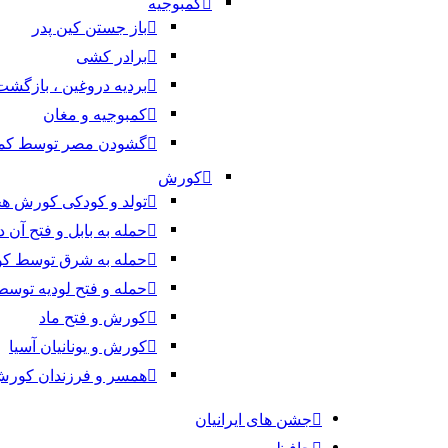
کمبوجیه
باز جستن کین پدر
برادر کشی
بردیه دروغین ، بازگش
کمبوجیه و مغان
گشودن مصر توسط کمب
کورش
تولد و کودکی کورش ه
حمله به بابل و فتح آن
حمله به شرق توسط ک
حمله و فتح لودیه توس
کورش و فتح ماد
کورش و یونانیان آسیا
همسر و فرزندان کور
جشن های ایرانیان