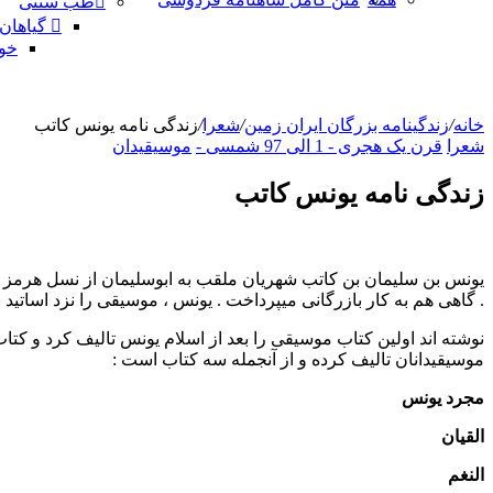
طب سنتی
گیاهان
خو
خانه
/
زندگینامه بزرگان ایران زمین
/
شعرا
/
زندگی نامه یونس کاتب
شعرا
قرن یک هجری - 1 الی 97 شمسی -
موسیقیدان
زندگی نامه یونس کاتب
یونس بن سلیمان بن کاتب شهریان ملقب به ابوسلیمان از نسل هرمز از
. گاهی هم به کار بازرگانی میپرداخت . یونس ، موسیقی را نزد اساتید
نوشته اند اولین کتاب موسیقی را بعد از اسلام یونس تالیف کرد و ک
موسیقیدانان تالیف کرده و از آنجمله سه کتاب است :
مجرد یونس
القیان
النغم