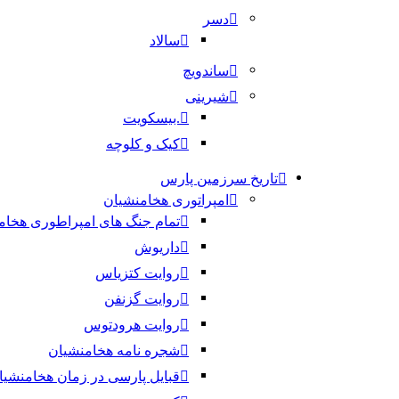
دسر
سالاد
ساندویچ
شیرینی
.بیسکویت
کیک و کلوچه
تاریخ سرزمین پارس
امپراتوری هخامنشیان
تمام جنگ های امپراطوری هخام
داریوش
روایت کتزیاس
روایت گزنفن
روایت هرودتوس
شجره نامه هخامنشیان
قبایل پارسی در زمان هخامنشیا