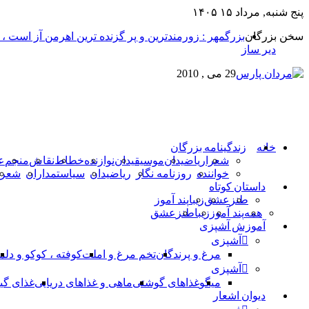
پنج شنبه, مرداد ۱۵ ۱۴۰۵
سخن بزرگان
بزرگمهر : زورمندترین و پر گزنده ترین اهرمن آز است ،
دیر ساز
29 می , 2010
خانه
زندگینامه بزرگان
شعرا
ریاضیدان
موسیقیدان
نوازنده
خطاط
نقاش
منجم
ع
خواننده
روزنامه نگار
ریاضیدان
سیاستمداران
شعرا
داستان کوتاه
طنز
عشق
زیبا
پند آموز
همه
پند آموز
زیبا
طنز
عشق
آموزش آشپزی
آشپزی
مرغ و پرندگان
تخم مرغ و املت
کوفته ، کوکو و دلم
آشپزی
میگو
غذاهای گوشتی
ماهی و غذاهای دریایی
غذای گی
دیوان اشعار