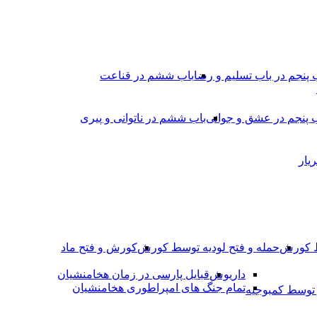
 پنجم در باب تسلیم و رضا
باب ششم در قناعت
 پنجم در عشق و جوانى
باب ششم در ناتوانى و پیرى
یار
ط کورش
حمله و فتح لودیه توسط کورش
کورش و فتح ماد
داریوش
قبایل پارسی در زمان هخامنشیان
تمام جنگ های امپراطوری هخامنشیان
وسط کمبوجیه