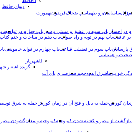
حافظ
دیوان حافظ
م
زال
ساسانیان
زو طهماسپ‏
ضحاک
فریدون
تهمورث
م در احسان
باب سوم در عشق و مستی و شور
باب چهارم در تواضع
باب
بر عافیت
باب نهم در توبه و راه صواب
باب دهم در مناجات و ختم کتاب
ق پارسایان
باب سوم در فضیلت قناعت
باب چهارم در فواید خاموشى
باب
 صحبت و همنشنى
شهریار
گزیده اشعار شهر
دگی خواب ها
شرق اندوه
حجم سبز
صدای پای آب
ندان کورش
حمله به بابل و فتح آن در زمان کورش
حمله به شرق توس
، بازگشت از مصر و کشته شدن کمبوجیه
کمبوجیه و مغان
گشودن مصر ت
جشن های پارسیان