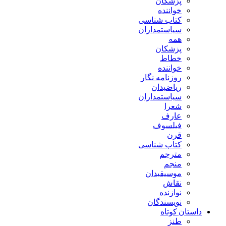
پزشکان
خواننده
کتاب شناسی
سیاستمداران
همه
پزشکان
خطاط
خواننده
روزنامه نگار
ریاضیدان
سیاستمداران
شعرا
عارف
فیلسوف
قرن
کتاب شناسی
مترجم
منجم
موسیقیدان
نقاش
نوازنده
نویسندگان
داستان کوتاه
طنز