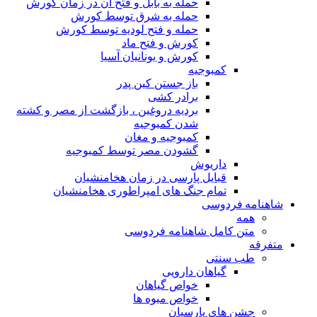
حمله به بابل و فتح آن در زمان کورش
حمله به شرق توسط کورش
حمله و فتح لودیه توسط کورش
کورش و فتح ماد
کورش و یونانیان آسیا
کمبوجیه
باز جستن کین پدر
برادر کشی
بردیه دروغین ، بازگشت از مصر و کشته
شدن کمبوجیه
کمبوجیه و مغان
گشودن مصر توسط کمبوجیه
داریوش
قبایل پارسی در زمان هخامنشیان
تمام جنگ های امپراطوری هخامنشیان
شاهنامه فردوسی
همه
متن کامل شاهنامه فردوسی
متفرقه
طب سنتی
گیاهان دارویی
خواص گیاهان
خواص میوه ها
جشن های پارسیان