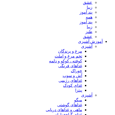
عشق
زیبا
پند آموز
همه
پند آموز
زیبا
طنز
عشق
آموزش آشپزی
آشپزی
مرغ و پرندگان
تخم مرغ و املت
کوفته ، کوکو و دلمه
غذاهای فرنگی
خوراک
آش و سوپ
غذاهای رژیمی
غذای کودک
پیتزا
آشپزی
میگو
غذاهای گوشتی
ماهی و غذاهای دریایی
غذای گیاهخواران