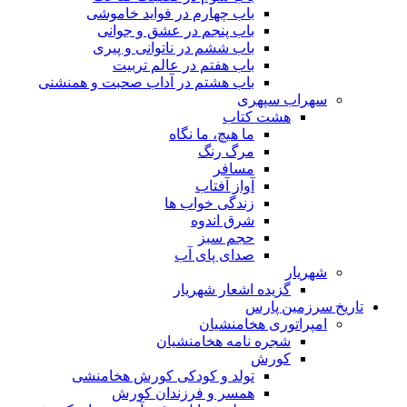
باب چهارم در فواید خاموشى
باب پنجم در عشق و جوانى
باب ششم در ناتوانى و پیرى
باب هفتم در عالم تربیت
باب هشتم در آداب صحبت و همنشنى
سهراب سپهری
هشت کتاب
ما هیچ، ما نگاه
مرگ رنگ
مسافر
آواز آفتاب
زندگی خواب ها
شرق اندوه
حجم سبز
صدای پای آب
شهریار
گزیده اشعار شهریار
تاریخ سرزمین پارس
امپراتوری هخامنشیان
شجره نامه هخامنشیان
کورش
تولد و کودکی کورش هخامنشی
همسر و فرزندان کورش