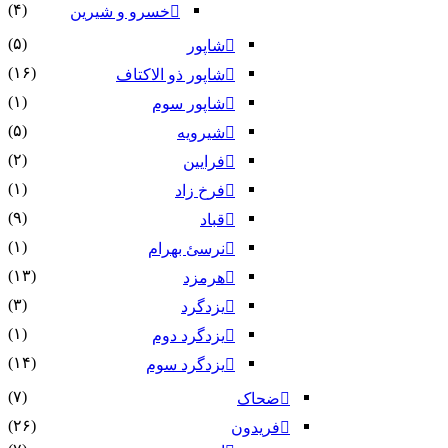
(۴)
خسرو و شیرین
(۵)
شاپور
(۱۶)
شاپور ذو الاکتاف
(۱)
شاپور سوم‏
(۵)
شیرویه
(۲)
فرایین
(۱)
فرخ زاد
(۹)
قباد
(۱)
نرسئ بهرام‏
(۱۳)
هرمزد
(۳)
یزدگرد
(۱)
یزدگرد دوم
(۱۴)
یزدگرد سوم
(۷)
ضحاک
(۲۶)
فریدون