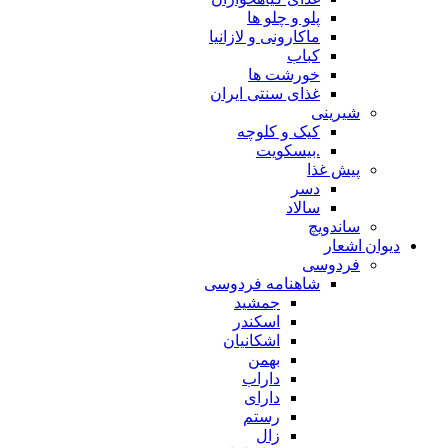
پلو و چلو ها
ماکارونی و لازانیا
کباب
خورشت ها
غذای سنتی ایران
شیرینی
کیک و کلوچه
.بیسکویت
پیش غذا
دسر
سالاد
ساندویچ
دیوان اشعار
فردوسی
شاهنامه فردوسی
جمشید
اسکندر
اشکانیان
بهمن
داراب
دارای
رستم
زال