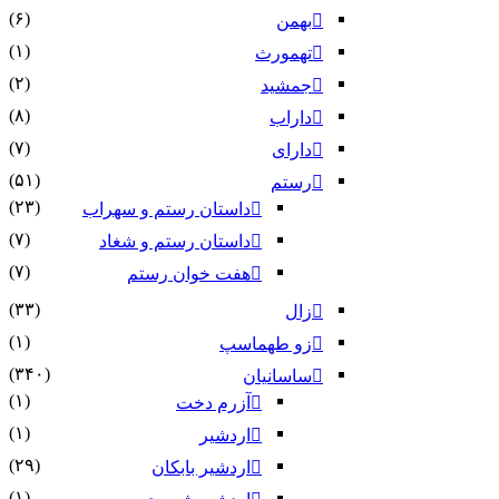
(۶)
بهمن
(۱)
تهمورث
(۲)
جمشید
(۸)
داراب
(۷)
دارای
(۵۱)
رستم
(۲۳)
داستان رستم و سهراب
(۷)
داستان رستم و شغاد
(۷)
هفت خوان رستم‏
(۳۳)
زال
(۱)
زو طهماسپ‏
(۳۴۰)
ساسانیان
(۱)
آزرم دخت
(۱)
اردشیر
(۲۹)
اردشیر بابکان
(۱)