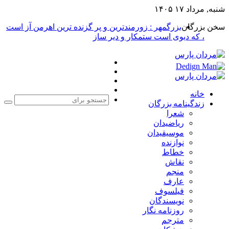
شنبه, مرداد ۱۷ ۱۴۰۵
سخن بزرگان
بزرگمهر : زورمندترین و پر گزنده ترین اهرمن آز است
، که دیوی است ستمکار و دیر ساز
فیس
X
بوک
یوتیوب
اینستاگرام
خانه
زندگینامه بزرگان
جست
شعرا
برا
ریاضیدان
موسیقیدان
نوازنده
خطاط
نقاش
منجم
عارف
فیلسوف
نویسندگان
روزنامه نگار
مترجم