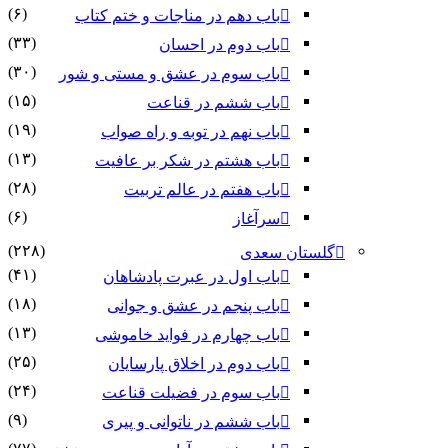
(۶)
باب دهم در مناجات و ختم کتاب
(۳۳)
باب دوم در احسان
(۳۰)
باب سوم در عشق و مستی و شور
(۱۵)
باب ششم در قناعت
(۱۹)
باب نهم در توبه و راه صواب
(۱۳)
باب هشتم در شکر بر عافیت
(۲۸)
باب هفتم در عالم تربیت
(۶)
سرآغاز
(۲۲۸)
گلستان سعدی
(۴۱)
باب اول در عبرت پادشاهان
(۱۸)
باب پنجم در عشق و جوانى
(۱۳)
باب چهارم در فواید خاموشى
(۲۵)
باب دوم در اخلاق پارسایان
(۲۴)
باب سوم در فضیلت قناعت
(۹)
باب ششم در ناتوانى و پیرى