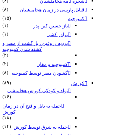
(۶)
شجره نامه هخامنشیان
(۸)
قبایل پارسی در زمان هخامنشیان
(۱۵)
کمبوجیه
(۱)
باز جستن کین پدر
(۱)
برادر کشی
بردیه دروغین ، بازگشت از مصر و
کشته شدن کمبوجیه
(۲)
(۲)
کمبوجیه و مغان
(۸)
گشودن مصر توسط کمبوجیه
(۸۹)
کورش
تولد و کودکی کورش هخامنشی
(۱۶)
حمله به بابل و فتح آن در زمان
کورش
(۱۸)
(۱۴)
حمله به شرق توسط کورش