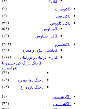
(۷)
ایرج
(۲)
کیومرث
(۶)
کی قباد
(۹۳)
کی کاووس
(۵۸)
سیاوش
(۱۳)
کین سیاوش
(۲۵۴)
کیخسرو
(۲۹)
داستان بیژن و منیژه
(۱۷۷)
رزم ایرانیان و تورانیان
جنگ بزرگ کی خسرو با
افراسیاب
(۴۴)
(۱۴)
جنگ دوازده رخ
(۱۴)
جنگ یازده رخ
(۱)
گرشاسپ
(۹۳)
گشتاسب