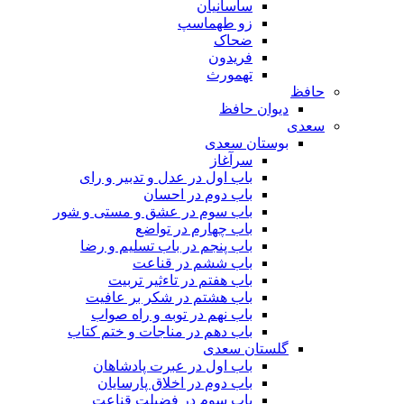
ساسانیان
زو طهماسپ‏
ضحاک
فریدون
تهمورث
حافظ
دیوان حافظ
سعدی
بوستان سعدی
سرآغاز
باب اول در عدل و تدبیر و رای
باب دوم در احسان
باب سوم در عشق و مستی و شور
باب چهارم در تواضع
باب پنجم در باب تسلیم و رضا
باب ششم در قناعت
باب هفتم در تاءثیر تربیت
باب هشتم در شکر بر عافیت
باب نهم در توبه و راه صواب
باب دهم در مناجات و ختم کتاب
گلستان سعدی
باب اول در عبرت پادشاهان
باب دوم در اخلاق پارسایان
باب سوم در فضیلت قناعت