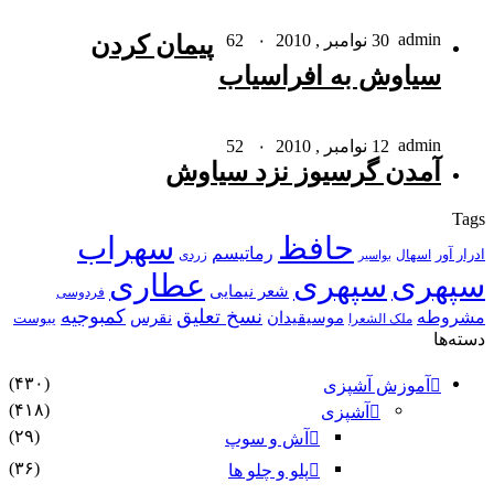
admin
30 نوامبر , 2010
۰
62
پیمان کردن
سیاوش به افراسیاب‏
admin
12 نوامبر , 2010
۰
52
آمدن گرسیوز نزد سیاوش‏
Tags
حافظ
سهراب
رماتیسم
ادرار آور
اسهال
زردی
بواسیر
سپهری
سپهری
عطاری
شعر نیمایی
فردوسی
نسخ تعلیق
کمبوجیه
مشروطه
موسیقیدان
نقرس
یبوست
ملک الشعرا
دسته‌ها
(۴۳۰)
آموزش آشپزی
(۴۱۸)
آشپزی
(۲۹)
آش و سوپ
(۳۶)
پلو و چلو ها