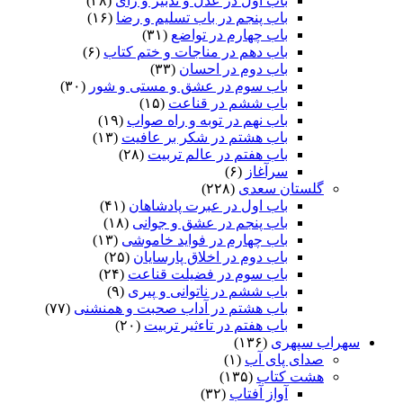
باب اول در عدل و تدبیر و رای
(۳۸)
باب پنجم در باب تسلیم و رضا
(۱۶)
باب چهارم در تواضع
(۳۱)
باب دهم در مناجات و ختم کتاب
(۶)
باب دوم در احسان
(۳۳)
باب سوم در عشق و مستی و شور
(۳۰)
باب ششم در قناعت
(۱۵)
باب نهم در توبه و راه صواب
(۱۹)
باب هشتم در شکر بر عافیت
(۱۳)
باب هفتم در عالم تربیت
(۲۸)
سرآغاز
(۶)
گلستان سعدی
(۲۲۸)
باب اول در عبرت پادشاهان
(۴۱)
باب پنجم در عشق و جوانى
(۱۸)
باب چهارم در فواید خاموشى
(۱۳)
باب دوم در اخلاق پارسایان
(۲۵)
باب سوم در فضیلت قناعت
(۲۴)
باب ششم در ناتوانى و پیرى
(۹)
باب هشتم در آداب صحبت و همنشنى
(۷۷)
باب هفتم در تاءثیر تربیت
(۲۰)
سهراب سپهری
(۱۳۶)
صدای پای آب
(۱)
هشت کتاب
(۱۳۵)
آواز آفتاب
(۳۲)