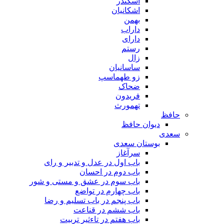
اسکندر
اشکانیان
بهمن
داراب
دارای
رستم
زال
ساسانیان
زو طهماسپ‏
ضحاک
فریدون
تهمورث
حافظ
دیوان حافظ
سعدی
بوستان سعدی
سرآغاز
باب اول در عدل و تدبیر و رای
باب دوم در احسان
باب سوم در عشق و مستی و شور
باب چهارم در تواضع
باب پنجم در باب تسلیم و رضا
باب ششم در قناعت
باب هفتم در تاءثیر تربیت