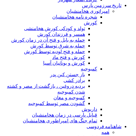
تاریخ سرزمین پارس
امپراتوری هخامنشیان
شجره نامه هخامنشیان
کورش
تولد و کودکی کورش هخامنشی
همسر و فرزندان کورش
حمله به بابل و فتح آن در زمان کورش
حمله به شرق توسط کورش
حمله و فتح لودیه توسط کورش
کورش و فتح ماد
کورش و یونانیان آسیا
کمبوجیه
باز جستن کین پدر
برادر کشی
بردیه دروغین ، بازگشت از مصر و کشته
شدن کمبوجیه
کمبوجیه و مغان
گشودن مصر توسط کمبوجیه
داریوش
قبایل پارسی در زمان هخامنشیان
تمام جنگ های امپراطوری هخامنشیان
شاهنامه فردوسی
همه