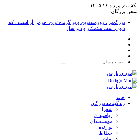
یکشنبه, مرداد ۱۸ ۱۴۰۵
سخن بزرگان
بزرگمهر : زورمندترین و پر گزنده ترین اهرمن آز است ، که
دیوی است ستمکار و دیر ساز
فیس
X
بوک
یوتیوب
اینستاگرام
جستجو
برای
خانه
زندگینامه بزرگان
شعرا
ریاضیدان
موسیقیدان
نوازنده
خطاط
نقاش