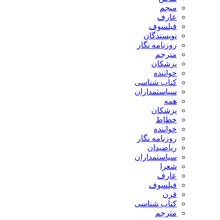
منجم
عارف
فیلسوف
نویسندگان
روزنامه نگار
مترجم
پزشکان
خواننده
کتاب شناسی
سیاستمداران
همه
پزشکان
خطاط
خواننده
روزنامه نگار
ریاضیدان
سیاستمداران
شعرا
عارف
فیلسوف
قرن
کتاب شناسی
مترجم