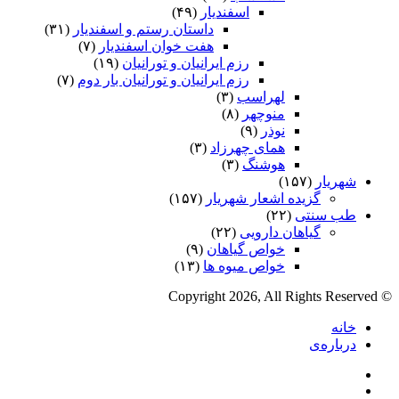
اسفندیار
(۴۹)
داستان رستم و اسفندیار
(۳۱)
هفت خوان اسفندیار
(۷)
رزم ایرانیان و تورانیان
(۱۹)
رزم ایرانیان و تورانیان بار دوم
(۷)
لهراسب
(۳)
منوچهر
(۸)
نوذر
(۹)
هماى چهرزاد
(۳)
هوشنگ
(۳)
شهریار
(۱۵۷)
گزیده اشعار شهریار
(۱۵۷)
طب سنتی
(۲۲)
گیاهان دارویی
(۲۲)
خواص گیاهان
(۹)
خواص میوه ها
(۱۳)
© Copyright 2026, All Rights Reserved
خانه
درباره‌ی
فیس
X
بوک