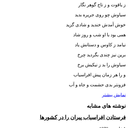
ز یاقوت و ز تاج گوهر نگار
سیاوش چو روى جریره بدید
خوش آمدش خندید و شادى گزید
همى بود با او شب و روز شاد
نیامد ز کاوس و دستانش یاد
برین نیز چندى بگردید چرخ
سیاوش را بد ز نیکیش برخ‏
و را هر زمان پیش افراسیاب
فزونتر بدى حشمت و جاه و آب‏
نمایش بیشتر
نوشته های مشابه
فرستادن افراسیاب پیران را در کشورها