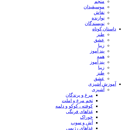
منجم
موسیقیدان
نقاش
نوازنده
نویسندگان
داستان کوتاه
طنز
عشق
زیبا
پند آموز
همه
پند آموز
زیبا
طنز
عشق
آموزش آشپزی
آشپزی
مرغ و پرندگان
تخم مرغ و املت
کوفته ، کوکو و دلمه
غذاهای فرنگی
خوراک
آش و سوپ
غذاهای رژیمی