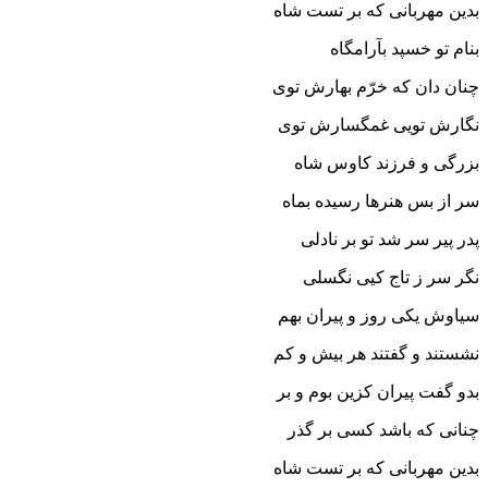
بدین مهربانى که بر تست شاه
بنام تو خسپد بآرامگاه‏
چنان دان که خرّم بهارش توى
نگارش تویى غمگسارش توى‏
بزرگى و فرزند کاوس شاه
سر از بس هنرها رسیده بماه‏
پدر پیر سر شد تو بر نادلى
نگر سر ز تاج کیى نگسلى‏
سیاوش یکى روز و پیران بهم
نشستند و گفتند هر بیش و کم‏
بدو گفت پیران کزین بوم و بر
چنانى که باشد کسى بر گذر
بدین مهربانى که بر تست شاه