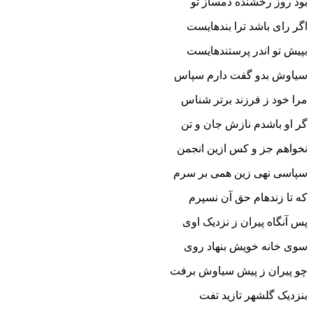
بود روز رخشنده دمساز تو
اگر راى باشد ترا بنده‏ایست
بپیش تو اندر پرستنده‏ایست‏
سیاوش بدو گفت دارم سپاس
مرا خود ز فرزند برتر شناس‏
گر او باشدم نازش جان و تن
نخواهم جز و کس ازین انجمن‏
سپاسى نهى زین همى بر سرم
که تا زنده‏ام حق آن نسپرم‏
پس آنگاه پیران ز نزدیک اوى
سوى خانه خویش بنهاد روى‏
چو پیران ز پیش سیاوش برفت
بنزدیک گلشهر تازید تفت‏