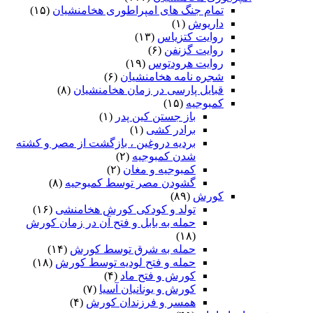
تمام جنگ های امپراطوری هخامنشیان
(۱۵)
داریوش
(۱)
روایت کتزیاس
(۱۳)
روایت گزنفن
(۶)
روایت هرودتوس
(۱۹)
شجره نامه هخامنشیان
(۶)
قبایل پارسی در زمان هخامنشیان
(۸)
کمبوجیه
(۱۵)
باز جستن کین پدر
(۱)
برادر کشی
(۱)
بردیه دروغین ، بازگشت از مصر و کشته
شدن کمبوجیه
(۲)
کمبوجیه و مغان
(۲)
گشودن مصر توسط کمبوجیه
(۸)
کورش
(۸۹)
تولد و کودکی کورش هخامنشی
(۱۶)
حمله به بابل و فتح آن در زمان کورش
(۱۸)
حمله به شرق توسط کورش
(۱۴)
حمله و فتح لودیه توسط کورش
(۱۸)
کورش و فتح ماد
(۴)
کورش و یونانیان آسیا
(۷)
همسر و فرزندان کورش
(۴)