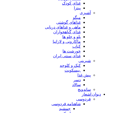
غذای کودک
پیتزا
آشپزی
میگو
غذاهای گوشتی
ماهی و غذاهای دریایی
غذای گیاهخواران
پلو و چلو ها
ماکارونی و لازانیا
کباب
خورشت ها
غذای سنتی ایران
شیرینی
کیک و کلوچه
.بیسکویت
پیش غذا
دسر
سالاد
ساندویچ
دیوان اشعار
فردوسی
شاهنامه فردوسی
جمشید