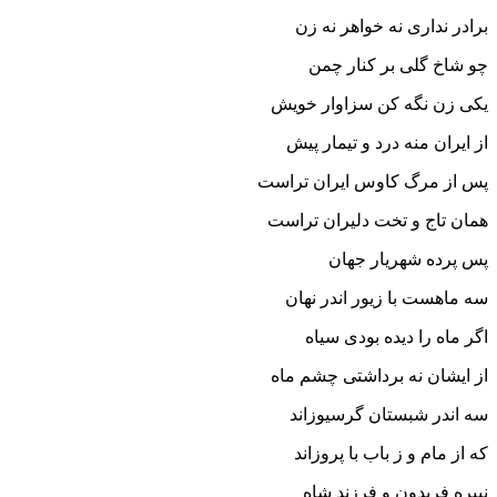
برادر ندارى نه خواهر نه زن
چو شاخ گلى بر کنار چمن‏
یکى زن نگه کن سزاوار خویش
از ایران منه درد و تیمار پیش‏
پس از مرگ کاوس ایران تراست
همان تاج و تخت دلیران تراست‏
پس پرده شهریار جهان
سه ماهست با زیور اندر نهان‏
اگر ماه را دیده بودى سیاه
از ایشان نه برداشتى چشم ماه‏
سه اندر شبستان گرسیوزاند
که از مام و ز باب با پروزاند
نبیره فریدون و فرزند شاه