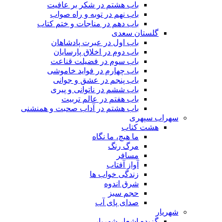
باب هشتم در شکر بر عافیت
باب نهم در توبه و راه صواب
باب دهم در مناجات و ختم کتاب
گلستان سعدی
باب اول در عبرت پادشاهان
باب دوم در اخلاق پارسایان
باب سوم در فضیلت قناعت
باب چهارم در فواید خاموشى
باب پنجم در عشق و جوانى
باب ششم در ناتوانى و پیرى
باب هفتم در عالم تربیت
باب هشتم در آداب صحبت و همنشنى
سهراب سپهری
هشت کتاب
ما هیچ، ما نگاه
مرگ رنگ
مسافر
آواز آفتاب
زندگی خواب ها
شرق اندوه
حجم سبز
صدای پای آب
شهریار
گزیده اشعار شهریار