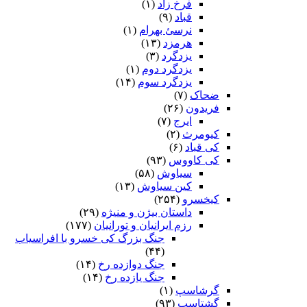
فرخ زاد
(۱)
قباد
(۹)
نرسئ بهرام‏
(۱)
هرمزد
(۱۳)
یزدگرد
(۳)
یزدگرد دوم
(۱)
یزدگرد سوم
(۱۴)
ضحاک
(۷)
فریدون
(۲۶)
ایرج
(۷)
کیومرث
(۲)
کی قباد
(۶)
کی کاووس
(۹۳)
سیاوش
(۵۸)
کین سیاوش
(۱۳)
کیخسرو
(۲۵۴)
داستان بیژن و منیژه
(۲۹)
رزم ایرانیان و تورانیان
(۱۷۷)
جنگ بزرگ کی خسرو با افراسیاب
(۴۴)
جنگ دوازده رخ
(۱۴)
جنگ یازده رخ
(۱۴)
گرشاسپ
(۱)
گشتاسب
(۹۳)