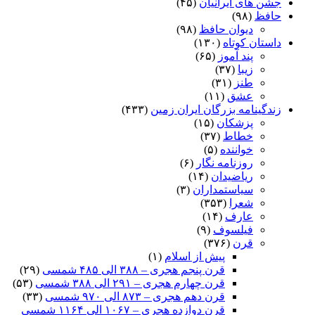
جشن های ایرانیان
(۴۵)
حافظ
(۹۸)
دیوان حافظ
(۹۸)
داستان کوتاه
(۱۳۰)
پند آموز
(۶۵)
زیبا
(۳۷)
طنز
(۳۱)
عشق
(۱۱)
زندگینامه بزرگان ایران زمین
(۴۳۳)
پزشکان
(۱۵)
خطاط
(۳۷)
خواننده
(۵)
روزنامه نگار
(۶)
ریاضیدان
(۱۴)
سیاستمداران
(۳)
شعرا
(۳۵۳)
عارف
(۱۴)
فیلسوف
(۹)
قرن
(۳۷۶)
پیش از اسلام
(۱)
قرن پنجم هجری – ۳۸۸ الی ۴۸۵ شمسی
(۲۹)
قرن چهارم هجری – ۲۹۱ الی ۳۸۸ شمسی
(۵۳)
قرن دهم هجری – ۸۷۳ الی ۹۷۰ شمسی
(۳۳)
قرن دوازده هجری – ۱۰۶۷ الی ۱۱۶۴ شمسی