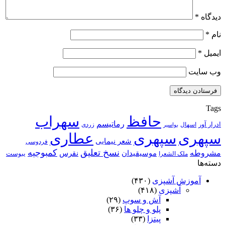
دیدگاه
*
نام
*
ایمیل
*
وب‌ سایت
Tags
حافظ
سهراب
رماتیسم
ادرار آور
اسهال
زردی
بواسیر
سپهری
سپهری
عطاری
شعر نیمایی
فردوسی
نسخ تعلیق
کمبوجیه
مشروطه
موسیقیدان
نقرس
یبوست
ملک الشعرا
دسته‌ها
آموزش آشپزی
(۴۳۰)
آشپزی
(۴۱۸)
آش و سوپ
(۲۹)
پلو و چلو ها
(۳۶)
پیتزا
(۳۳)