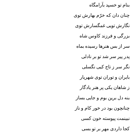
بنام تو خسپد بآرامگاه‏
چنان دان که خرّم بهارش توى
نگارش تویى غمگسارش توى‏
بزرگى و فرزند کاوس شاه
سر از بس هنرها رسیده بماه‏
پدر پیر سر شد تو بر نادلى
نگر سر ز تاج کیى نگسلى‏
بایران و توران توى شهریار
ز شاهان یکى پر هنر یادگار
بنه دل برین بوم و جایى بساز
چنانچون بود در خور کام و ناز
نبینمت پیوسته خون کسى
کجا داردى مهر بر تو بسى‏