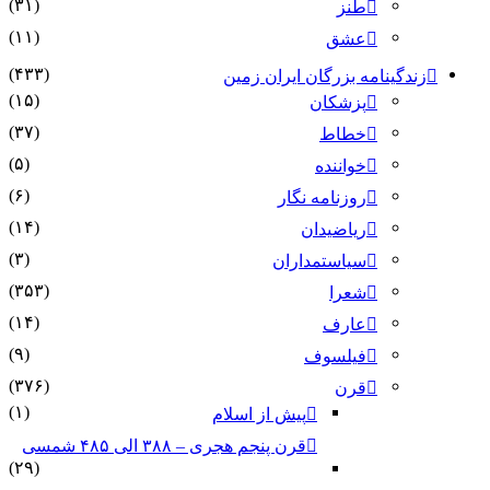
(۳۱)
طنز
(۱۱)
عشق
(۴۳۳)
زندگینامه بزرگان ایران زمین
(۱۵)
پزشکان
(۳۷)
خطاط
(۵)
خواننده
(۶)
روزنامه نگار
(۱۴)
ریاضیدان
(۳)
سیاستمداران
(۳۵۳)
شعرا
(۱۴)
عارف
(۹)
فیلسوف
(۳۷۶)
قرن
(۱)
پیش از اسلام
قرن پنجم هجری – ۳۸۸ الی ۴۸۵ شمسی
(۲۹)