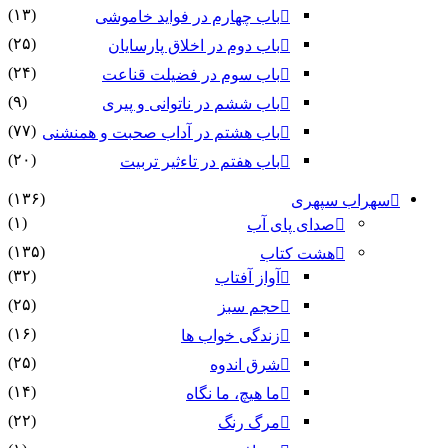
(۱۳)
باب چهارم در فواید خاموشى
(۲۵)
باب دوم در اخلاق پارسایان
(۲۴)
باب سوم در فضیلت قناعت
(۹)
باب ششم در ناتوانى و پیرى
(۷۷)
باب هشتم در آداب صحبت و همنشنى
(۲۰)
باب هفتم در تاءثیر تربیت
(۱۳۶)
سهراب سپهری
(۱)
صدای پای آب
(۱۳۵)
هشت کتاب
(۳۲)
آواز آفتاب
(۲۵)
حجم سبز
(۱۶)
زندگی خواب ها
(۲۵)
شرق اندوه
(۱۴)
ما هیچ، ما نگاه
(۲۲)
مرگ رنگ