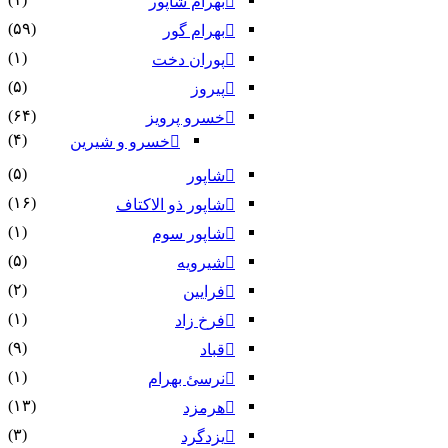
بهرام شاپور
(۵۹)
بهرام گور
(۱)
پوران دخت
(۵)
پیروز
(۶۴)
خسرو پرویز
(۴)
خسرو و شیرین
(۵)
شاپور
(۱۶)
شاپور ذو الاکتاف
(۱)
شاپور سوم‏
(۵)
شیرویه
(۲)
فرایین
(۱)
فرخ زاد
(۹)
قباد
(۱)
نرسئ بهرام‏
(۱۳)
هرمزد
(۳)
یزدگرد