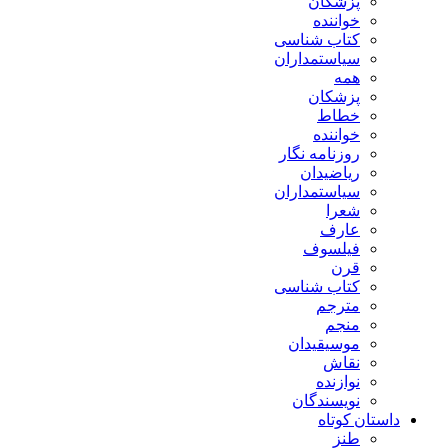
پزشکان
خواننده
کتاب شناسی
سیاستمداران
همه
پزشکان
خطاط
خواننده
روزنامه نگار
ریاضیدان
سیاستمداران
شعرا
عارف
فیلسوف
قرن
کتاب شناسی
مترجم
منجم
موسیقیدان
نقاش
نوازنده
نویسندگان
داستان کوتاه
طنز