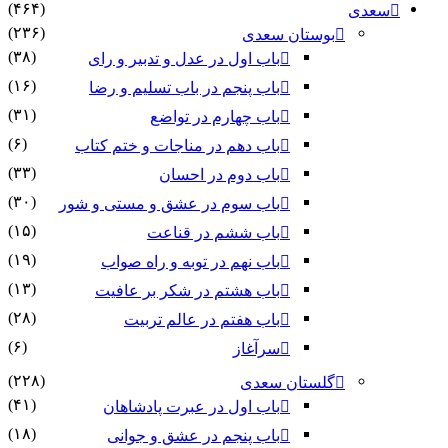
(۴۶۴)
سعدی
(۲۳۶)
بوستان سعدی
(۳۸)
باب اول در عدل و تدبیر و رای
(۱۶)
باب پنجم در باب تسلیم و رضا
(۳۱)
باب چهارم در تواضع
(۶)
باب دهم در مناجات و ختم کتاب
(۳۳)
باب دوم در احسان
(۳۰)
باب سوم در عشق و مستی و شور
(۱۵)
باب ششم در قناعت
(۱۹)
باب نهم در توبه و راه صواب
(۱۳)
باب هشتم در شکر بر عافیت
(۲۸)
باب هفتم در عالم تربیت
(۶)
سرآغاز
(۲۲۸)
گلستان سعدی
(۴۱)
باب اول در عبرت پادشاهان
(۱۸)
باب پنجم در عشق و جوانى