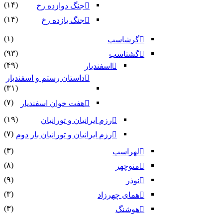
(۱۴)
جنگ دوازده رخ
(۱۴)
جنگ یازده رخ
(۱)
گرشاسپ
(۹۳)
گشتاسب
(۴۹)
اسفندیار
داستان رستم و اسفندیار
(۳۱)
(۷)
هفت خوان اسفندیار
(۱۹)
رزم ایرانیان و تورانیان
(۷)
رزم ایرانیان و تورانیان بار دوم
(۳)
لهراسب
(۸)
منوچهر
(۹)
نوذر
(۳)
هماى چهرزاد
(۳)
هوشنگ