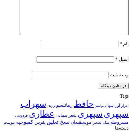
نام
*
ایمیل
*
وب‌ سایت
Tags
حافظ
سهراب
رماتیسم
ادرار آور
اسهال
زردی
بواسیر
سپهری
سپهری
عطاری
شعر نیمایی
فردوسی
نسخ تعلیق
کمبوجیه
مشروطه
موسیقیدان
نقرس
یبوست
ملک الشعرا
دسته‌ها