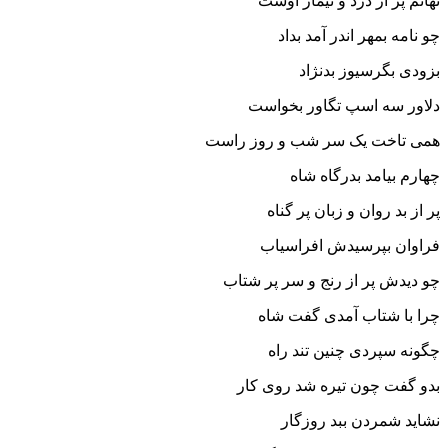
نهانم پر از درد و تیمار اوست‏
چو نامه بمهر اندر آمد بداد
بزودى بگرسیوز بدنژاد
دلاور سه اسپ تگاور بخواست
همى تاخت یک سر شب و روز راست‏
چهارم بیامد بدرگاه شاه
پر از بد روان و زبان پر گناه‏
فراوان بپرسیدش افراسیاب
چو دیدش پر از رنج و سر پر شتاب‏
چرا با شتاب آمدى گفت شاه
چگونه سپردى چنین تند راه‏
بدو گفت چون تیره شد روى کار
نشاید شمردن ببد روزگار