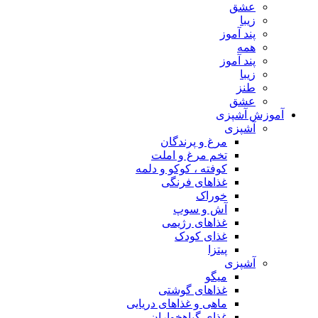
عشق
زیبا
پند آموز
همه
پند آموز
زیبا
طنز
عشق
آموزش آشپزی
آشپزی
مرغ و پرندگان
تخم مرغ و املت
کوفته ، کوکو و دلمه
غذاهای فرنگی
خوراک
آش و سوپ
غذاهای رژیمی
غذای کودک
پیتزا
آشپزی
میگو
غذاهای گوشتی
ماهی و غذاهای دریایی
غذای گیاهخواران