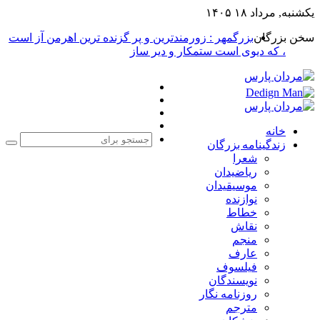
یکشنبه, مرداد ۱۸ ۱۴۰۵
سخن بزرگان
بزرگمهر : زورمندترین و پر گزنده ترین اهرمن آز است
، که دیوی است ستمکار و دیر ساز
فیس
X
بوک
یوتیوب
اینستاگرام
خانه
زندگینامه بزرگان
جست
شعرا
برا
ریاضیدان
موسیقیدان
نوازنده
خطاط
نقاش
منجم
عارف
فیلسوف
نویسندگان
روزنامه نگار
مترجم