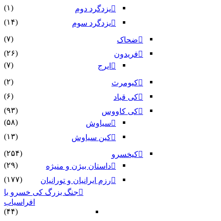
(۱)
یزدگرد دوم
(۱۴)
یزدگرد سوم
(۷)
ضحاک
(۲۶)
فریدون
(۷)
ایرج
(۲)
کیومرث
(۶)
کی قباد
(۹۳)
کی کاووس
(۵۸)
سیاوش
(۱۳)
کین سیاوش
(۲۵۴)
کیخسرو
(۲۹)
داستان بیژن و منیژه
(۱۷۷)
رزم ایرانیان و تورانیان
جنگ بزرگ کی خسرو با
افراسیاب
(۴۴)