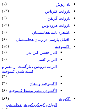
(۱)
داریوش
(۱۳)
روایت کتزیاس
(۶)
روایت گزنفن
(۱۹)
روایت هرودتوس
(۶)
شجره نامه هخامنشیان
(۸)
قبایل پارسی در زمان هخامنشیان
(۱۵)
کمبوجیه
(۱)
باز جستن کین پدر
(۱)
برادر کشی
بردیه دروغین ، بازگشت از مصر و
کشته شدن کمبوجیه
(۲)
(۲)
کمبوجیه و مغان
(۸)
گشودن مصر توسط کمبوجیه
(۸۹)
کورش
تولد و کودکی کورش هخامنشی