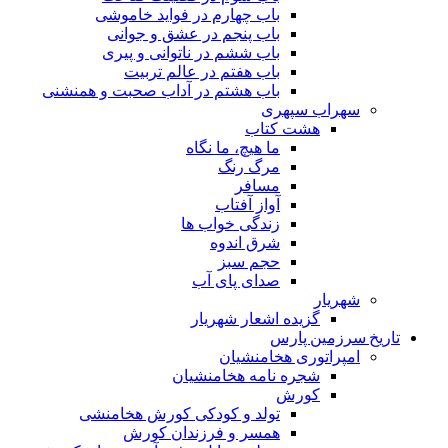
باب چهارم در فواید خاموشى
باب پنجم در عشق و جوانى
باب ششم در ناتوانى و پیرى
باب هفتم در عالم تربیت
باب هشتم در آداب صحبت و همنشنى
سهراب سپهری
هشت کتاب
ما هیچ، ما نگاه
مرگ رنگ
مسافر
آواز آفتاب
زندگی خواب ها
شرق اندوه
حجم سبز
صدای پای آب
شهریار
گزیده اشعار شهریار
تاریخ سرزمین پارس
امپراتوری هخامنشیان
شجره نامه هخامنشیان
کورش
تولد و کودکی کورش هخامنشی
همسر و فرزندان کورش