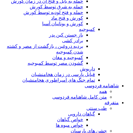
حمله به بابل و فتح آن در زمان کورش
حمله به شرق توسط کورش
حمله و فتح لودیه توسط کورش
کورش و فتح ماد
کورش و یونانیان آسیا
کمبوجیه
باز جستن کین پدر
برادر کشی
بردیه دروغین ، بازگشت از مصر و کشته
شدن کمبوجیه
کمبوجیه و مغان
گشودن مصر توسط کمبوجیه
داریوش
قبایل پارسی در زمان هخامنشیان
تمام جنگ های امپراطوری هخامنشیان
شاهنامه فردوسی
همه
متن کامل شاهنامه فردوسی
متفرقه
طب سنتی
گیاهان دارویی
خواص گیاهان
خواص میوه ها
جشن های پارسیان