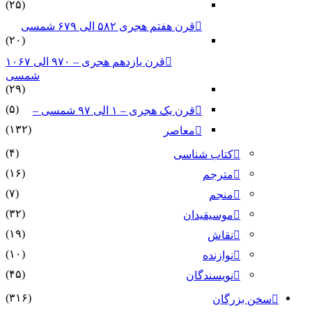
(۲۵)
قرن هفتم هجری ۵۸۲ الی ۶۷۹ شمسی
(۲۰)
قرن یازدهم هجری – ۹۷۰ الی ۱۰۶۷
شمسی
(۲۹)
(۵)
قرن یک هجری – ۱ الی ۹۷ شمسی –
(۱۳۲)
معاصر
(۴)
کتاب شناسی
(۱۶)
مترجم
(۷)
منجم
(۳۲)
موسیقیدان
(۱۹)
نقاش
(۱۰)
نوازنده
(۴۵)
نویسندگان
(۳۱۶)
سخن بزرگان