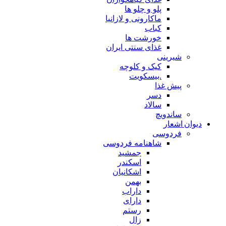
پلو و چلو ها
ماکارونی و لازانیا
کباب
خورشت ها
غذای سنتی ایران
شیرینی
کیک و کلوچه
.بیسکویت
پیش غذا
دسر
سالاد
ساندویچ
دیوان اشعار
فردوسی
شاهنامه فردوسی
جمشید
اسکندر
اشکانیان
بهمن
داراب
دارای
رستم
زال