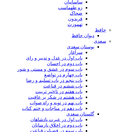
ساسانیان
زو طهماسپ‏
ضحاک
فریدون
تهمورث
حافظ
دیوان حافظ
سعدی
بوستان سعدی
سرآغاز
باب اول در عدل و تدبیر و رای
باب دوم در احسان
باب سوم در عشق و مستی و شور
باب چهارم در تواضع
باب پنجم در باب تسلیم و رضا
باب ششم در قناعت
باب هفتم در تاءثیر تربیت
باب هشتم در شکر بر عافیت
باب نهم در توبه و راه صواب
باب دهم در مناجات و ختم کتاب
گلستان سعدی
باب اول در عبرت پادشاهان
باب دوم در اخلاق پارسایان
باب سوم در فضیلت قناعت