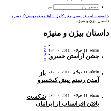
جستجو
برای
خانه
/
شاهنامه فردوسی
/
متن کامل شاهنامه فردوسی
/
کیخسرو
/
داستان بیژن و منیژه
داستان بیژن و منیژه
1
2
admin
11 جولای , 2011
۰
294
3
جشن آراستن خسرو
»
admin
11 جولای , 2011
۰
212
باز
آمدن رستم پیش کى‏خسرو
admin
11 جولای , 2011
۰
236
شکست
یافتن افراسیاب از ایرانیان