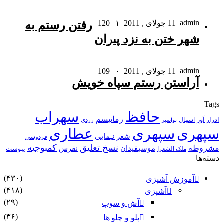
admin
11 جولای , 2011
۱
120
رفتن رستم به
شهر ختن به نزد پیران
admin
11 جولای , 2011
۰
109
آراستن رستم سپاه خویش
Tags
حافظ
سهراب
رماتیسم
ادرار آور
اسهال
زردی
بواسیر
سپهری
سپهری
عطاری
شعر نیمایی
فردوسی
نسخ تعلیق
کمبوجیه
مشروطه
موسیقیدان
نقرس
یبوست
ملک الشعرا
دسته‌ها
(۴۳۰)
آموزش آشپزی
(۴۱۸)
آشپزی
(۲۹)
آش و سوپ
(۳۶)
پلو و چلو ها