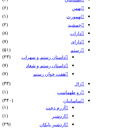
(۶)
بهمن
(۱)
تهمورث
(۲)
جمشید
(۸)
داراب
(۷)
دارای
(۵۱)
رستم
(۲۳)
داستان رستم و سهراب
(۷)
داستان رستم و شغاد
(۷)
هفت خوان رستم‏
(۳۳)
زال
(۱)
زو طهماسپ‏
(۳۴۰)
ساسانیان
(۱)
آزرم دخت
(۱)
اردشیر
(۲۹)
اردشیر بابکان