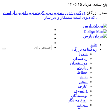
پنج شنبه, مرداد ۱۵ ۱۴۰۵
سخن بزرگان
بزرگمهر : زورمندترین و پر گزنده ترین اهرمن آز است
، که دیوی است ستمکار و دیر ساز
فیس
X
بوک
یوتیوب
اینستاگرام
خانه
زندگینامه بزرگان
جست
شعرا
برا
ریاضیدان
موسیقیدان
نوازنده
خطاط
نقاش
منجم
عارف
فیلسوف
نویسندگان
روزنامه نگار
مترجم