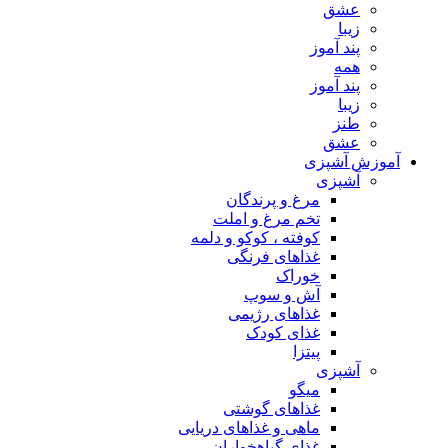
عشق
زیبا
پند آموز
همه
پند آموز
زیبا
طنز
عشق
آموزش آشپزی
آشپزی
مرغ و پرندگان
تخم مرغ و املت
کوفته ، کوکو و دلمه
غذاهای فرنگی
خوراک
آش و سوپ
غذاهای رژیمی
غذای کودک
پیتزا
آشپزی
میگو
غذاهای گوشتی
ماهی و غذاهای دریایی
غذای گیاهخواران