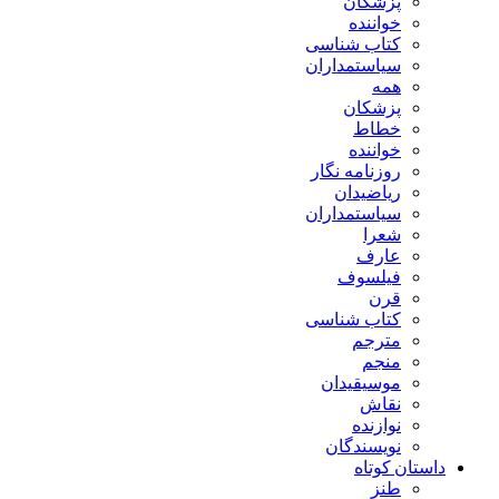
پزشکان
خواننده
کتاب شناسی
سیاستمداران
همه
پزشکان
خطاط
خواننده
روزنامه نگار
ریاضیدان
سیاستمداران
شعرا
عارف
فیلسوف
قرن
کتاب شناسی
مترجم
منجم
موسیقیدان
نقاش
نوازنده
نویسندگان
داستان کوتاه
طنز