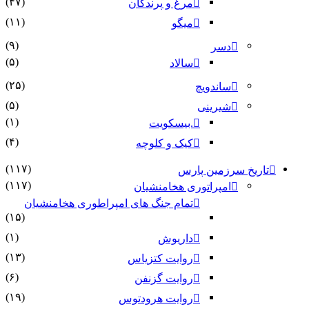
(۴۷)
مرغ و پرندگان
(۱۱)
میگو
(۹)
دسر
(۵)
سالاد
(۲۵)
ساندویچ
(۵)
شیرینی
(۱)
.بیسکویت
(۴)
کیک و کلوچه
(۱۱۷)
تاریخ سرزمین پارس
(۱۱۷)
امپراتوری هخامنشیان
تمام جنگ های امپراطوری هخامنشیان
(۱۵)
(۱)
داریوش
(۱۳)
روایت کتزیاس
(۶)
روایت گزنفن
(۱۹)
روایت هرودتوس