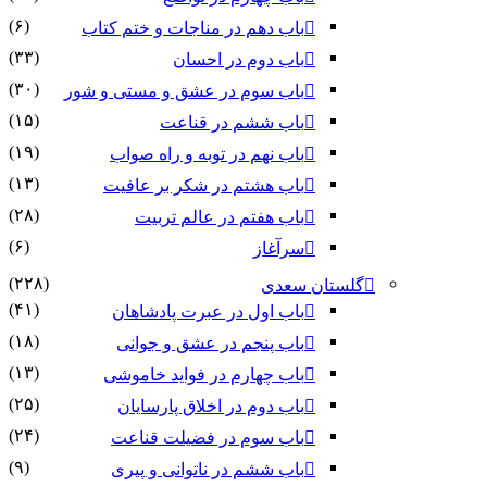
(۶)
باب دهم در مناجات و ختم کتاب
(۳۳)
باب دوم در احسان
(۳۰)
باب سوم در عشق و مستی و شور
(۱۵)
باب ششم در قناعت
(۱۹)
باب نهم در توبه و راه صواب
(۱۳)
باب هشتم در شکر بر عافیت
(۲۸)
باب هفتم در عالم تربیت
(۶)
سرآغاز
(۲۲۸)
گلستان سعدی
(۴۱)
باب اول در عبرت پادشاهان
(۱۸)
باب پنجم در عشق و جوانى
(۱۳)
باب چهارم در فواید خاموشى
(۲۵)
باب دوم در اخلاق پارسایان
(۲۴)
باب سوم در فضیلت قناعت
(۹)
باب ششم در ناتوانى و پیرى