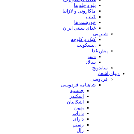
پلو و چلو ها
ماکارونی و لازانیا
کباب
خورشت ها
غذای سنتی ایران
شیرینی
کیک و کلوچه
.بیسکویت
پیش غذا
دسر
سالاد
ساندویچ
دیوان اشعار
فردوسی
شاهنامه فردوسی
جمشید
اسکندر
اشکانیان
بهمن
داراب
دارای
رستم
زال