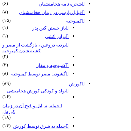
(۶)
شجره نامه هخامنشیان
(۸)
قبایل پارسی در زمان هخامنشیان
(۱۵)
کمبوجیه
(۱)
باز جستن کین پدر
(۱)
برادر کشی
بردیه دروغین ، بازگشت از مصر و
کشته شدن کمبوجیه
(۲)
(۲)
کمبوجیه و مغان
(۸)
گشودن مصر توسط کمبوجیه
(۸۹)
کورش
تولد و کودکی کورش هخامنشی
(۱۶)
حمله به بابل و فتح آن در زمان
کورش
(۱۸)
(۱۴)
حمله به شرق توسط کورش