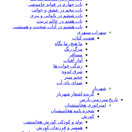
باب چهارم در فواید خاموشى
باب پنجم در عشق و جوانى
باب ششم در ناتوانى و پیرى
باب هفتم در عالم تربیت
باب هشتم در آداب صحبت و همنشنى
سهراب سپهری
هشت کتاب
ما هیچ، ما نگاه
مرگ رنگ
مسافر
آواز آفتاب
زندگی خواب ها
شرق اندوه
حجم سبز
صدای پای آب
شهریار
گزیده اشعار شهریار
تاریخ سرزمین پارس
امپراتوری هخامنشیان
شجره نامه هخامنشیان
کورش
تولد و کودکی کورش هخامنشی
همسر و فرزندان کورش