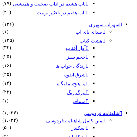
(۷۷)
باب هشتم در آداب صحبت و همنشنى
(۲۰)
باب هفتم در تاءثیر تربیت
(۱۳۶)
سهراب سپهری
(۱)
صدای پای آب
(۱۳۵)
هشت کتاب
(۳۲)
آواز آفتاب
(۲۵)
حجم سبز
(۱۶)
زندگی خواب ها
(۲۵)
شرق اندوه
(۱۴)
ما هیچ، ما نگاه
(۲۲)
مرگ رنگ
(۱)
مسافر
(۱,۰۳۴)
شاهنامه فردوسی
(۱,۰۳۴)
متن کامل شاهنامه فردوسی
(۵۰)
اسکندر
(۲)
اشکانیان