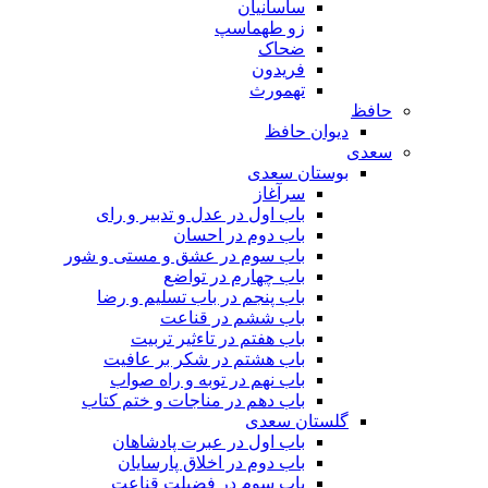
ساسانیان
زو طهماسپ‏
ضحاک
فریدون
تهمورث
حافظ
دیوان حافظ
سعدی
بوستان سعدی
سرآغاز
باب اول در عدل و تدبیر و رای
باب دوم در احسان
باب سوم در عشق و مستی و شور
باب چهارم در تواضع
باب پنجم در باب تسلیم و رضا
باب ششم در قناعت
باب هفتم در تاءثیر تربیت
باب هشتم در شکر بر عافیت
باب نهم در توبه و راه صواب
باب دهم در مناجات و ختم کتاب
گلستان سعدی
باب اول در عبرت پادشاهان
باب دوم در اخلاق پارسایان
باب سوم در فضیلت قناعت