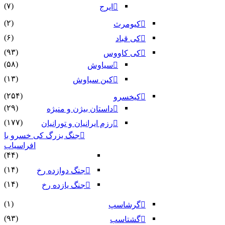
(۷)
ایرج
(۲)
کیومرث
(۶)
کی قباد
(۹۳)
کی کاووس
(۵۸)
سیاوش
(۱۳)
کین سیاوش
(۲۵۴)
کیخسرو
(۲۹)
داستان بیژن و منیژه
(۱۷۷)
رزم ایرانیان و تورانیان
جنگ بزرگ کی خسرو با
افراسیاب
(۴۴)
(۱۴)
جنگ دوازده رخ
(۱۴)
جنگ یازده رخ
(۱)
گرشاسپ
(۹۳)
گشتاسب