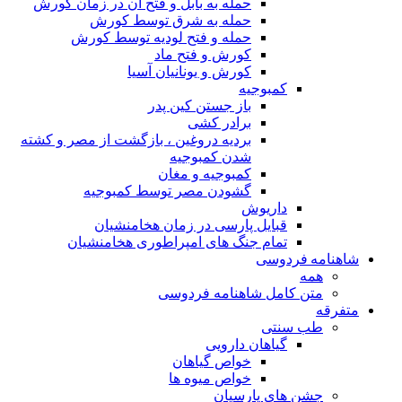
حمله به بابل و فتح آن در زمان کورش
حمله به شرق توسط کورش
حمله و فتح لودیه توسط کورش
کورش و فتح ماد
کورش و یونانیان آسیا
کمبوجیه
باز جستن کین پدر
برادر کشی
بردیه دروغین ، بازگشت از مصر و کشته
شدن کمبوجیه
کمبوجیه و مغان
گشودن مصر توسط کمبوجیه
داریوش
قبایل پارسی در زمان هخامنشیان
تمام جنگ های امپراطوری هخامنشیان
شاهنامه فردوسی
همه
متن کامل شاهنامه فردوسی
متفرقه
طب سنتی
گیاهان دارویی
خواص گیاهان
خواص میوه ها
جشن های پارسیان