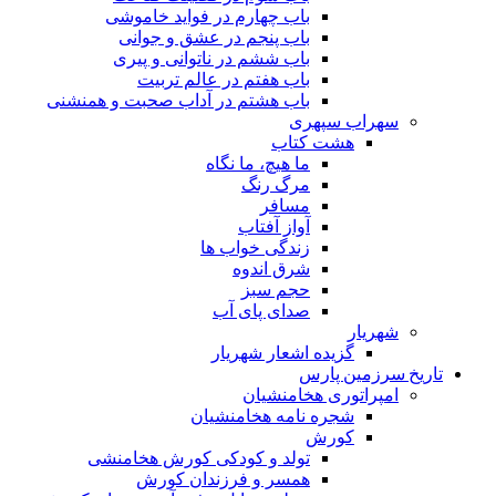
باب چهارم در فواید خاموشى
باب پنجم در عشق و جوانى
باب ششم در ناتوانى و پیرى
باب هفتم در عالم تربیت
باب هشتم در آداب صحبت و همنشنى
سهراب سپهری
هشت کتاب
ما هیچ، ما نگاه
مرگ رنگ
مسافر
آواز آفتاب
زندگی خواب ها
شرق اندوه
حجم سبز
صدای پای آب
شهریار
گزیده اشعار شهریار
تاریخ سرزمین پارس
امپراتوری هخامنشیان
شجره نامه هخامنشیان
کورش
تولد و کودکی کورش هخامنشی
همسر و فرزندان کورش