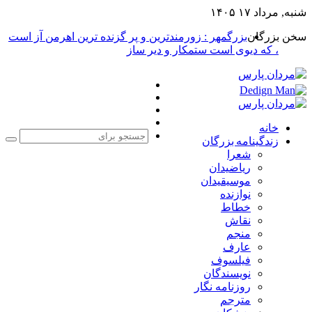
شنبه, مرداد ۱۷ ۱۴۰۵
سخن بزرگان
بزرگمهر : زورمندترین و پر گزنده ترین اهرمن آز است
، که دیوی است ستمکار و دیر ساز
فیس
X
بوک
یوتیوب
اینستاگرام
خانه
زندگینامه بزرگان
جست
شعرا
برا
ریاضیدان
موسیقیدان
نوازنده
خطاط
نقاش
منجم
عارف
فیلسوف
نویسندگان
روزنامه نگار
مترجم