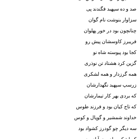
صد و ده سپهبد فگندند پى‏
سزاوار بنوشت نام گوان
چنانچون بود در خور پهلوان‏
فریبرز کاوسشان پیش رو
کجا بود پیوسته شاه نو
گزین کرد هشتاد تن نوذرى
همه گرزدار و همه لشکرى‏
زرسپ سپهبد نگهدارشان
که بردى بهر کار تیمارشان‏
که تاج کیان بود و فرزند طوس
خداوند شمشیر و گوپال و کوس‏
سه دیگر چو گودرز کشواد بود