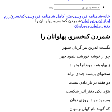
جستجو
برای
خانه
/
شاهنامه فردوسی
/
متن کامل شاهنامه فردوسی
/
کیخسرو
/
رزم
ايرانيان و تورانيان
/
شمردن کى‏خسرو، پهلوانان را
رزم ايرانيان و تورانيان
شمردن کى‏خسرو، پهلوانان را
بگشت اندرین نیز گردان سپهر
چو از خوشه خورشید بنمود چهر
ز پهلو همه موبدانرا بخواند
سخنهاى بایسته چندى براند
دو هفته در بار دادن ببست
بنوّى یکى دفتر اندر شکست‏
بفرمود موبد بروزى دهان
که گویند نام کهان و مهان‏