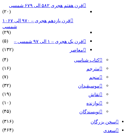
قرن هفتم هجری ۵۸۲ الی ۶۷۹ شمسی
(۲۰)
قرن یازدهم هجری – ۹۷۰ الی ۱۰۶۷
شمسی
(۲۹)
(۵)
قرن یک هجری – ۱ الی ۹۷ شمسی –
(۱۳۲)
معاصر
(۴)
کتاب شناسی
(۱۶)
مترجم
(۷)
منجم
(۳۲)
موسیقیدان
(۱۹)
نقاش
(۱۰)
نوازنده
(۴۵)
نویسندگان
(۳۱۶)
سخن بزرگان
(۴۶۴)
سعدی