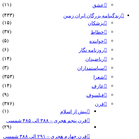
(۱۱)
عشق
(۴۳۳)
زندگینامه بزرگان ایران زمین
(۱۵)
پزشکان
(۳۷)
خطاط
(۵)
خواننده
(۶)
روزنامه نگار
(۱۴)
ریاضیدان
(۳)
سیاستمداران
(۳۵۳)
شعرا
(۱۴)
عارف
(۹)
فیلسوف
(۳۷۶)
قرن
(۱)
پیش از اسلام
قرن پنجم هجری – ۳۸۸ الی ۴۸۵ شمسی
(۲۹)
قرن چهارم هجری – ۲۹۱ الی ۳۸۸ شمسی