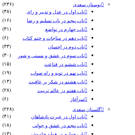
(۲۳۶)
بوستان سعدی
(۳۸)
باب اول در عدل و تدبیر و رای
(۱۶)
باب پنجم در باب تسلیم و رضا
(۳۱)
باب چهارم در تواضع
(۶)
باب دهم در مناجات و ختم کتاب
(۳۳)
باب دوم در احسان
(۳۰)
باب سوم در عشق و مستی و شور
(۱۵)
باب ششم در قناعت
(۱۹)
باب نهم در توبه و راه صواب
(۱۳)
باب هشتم در شکر بر عافیت
(۲۸)
باب هفتم در عالم تربیت
(۶)
سرآغاز
(۲۲۸)
گلستان سعدی
(۴۱)
باب اول در عبرت پادشاهان
(۱۸)
باب پنجم در عشق و جوانى
(۱۳)
باب چهارم در فواید خاموشى