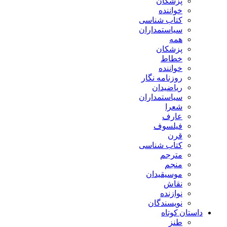
پزشکان
خواننده
کتاب شناسی
سیاستمداران
همه
پزشکان
خطاط
خواننده
روزنامه نگار
ریاضیدان
سیاستمداران
شعرا
عارف
فیلسوف
قرن
کتاب شناسی
مترجم
منجم
موسیقیدان
نقاش
نوازنده
نویسندگان
داستان کوتاه
طنز