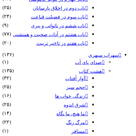
(۲۵)
باب دوم در اخلاق پارسایان
(۲۴)
باب سوم در فضیلت قناعت
(۹)
باب ششم در ناتوانى و پیرى
(۷۷)
باب هشتم در آداب صحبت و همنشنى
(۲۰)
باب هفتم در تاءثیر تربیت
(۱۳۶)
سهراب سپهری
(۱)
صدای پای آب
(۱۳۵)
هشت کتاب
(۳۲)
آواز آفتاب
(۲۵)
حجم سبز
(۱۶)
زندگی خواب ها
(۲۵)
شرق اندوه
(۱۴)
ما هیچ، ما نگاه
(۲۲)
مرگ رنگ
(۱)
مسافر