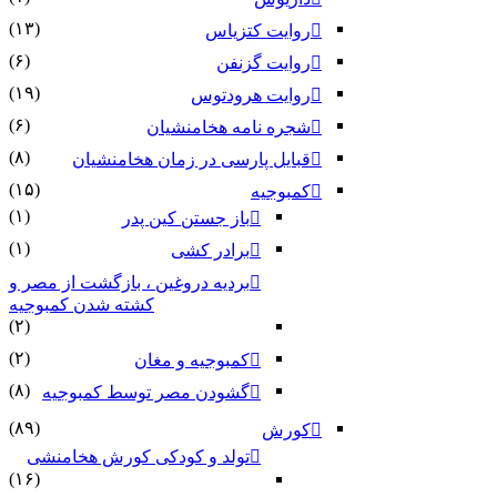
(۱۳)
روایت کتزیاس
(۶)
روایت گزنفن
(۱۹)
روایت هرودتوس
(۶)
شجره نامه هخامنشیان
(۸)
قبایل پارسی در زمان هخامنشیان
(۱۵)
کمبوجیه
(۱)
باز جستن کین پدر
(۱)
برادر کشی
بردیه دروغین ، بازگشت از مصر و
کشته شدن کمبوجیه
(۲)
(۲)
کمبوجیه و مغان
(۸)
گشودن مصر توسط کمبوجیه
(۸۹)
کورش
تولد و کودکی کورش هخامنشی
(۱۶)