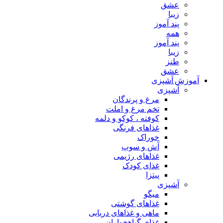
عشق
زیبا
پند آموز
همه
پند آموز
زیبا
طنز
عشق
آموزش آشپزی
آشپزی
مرغ و پرندگان
تخم مرغ و املت
کوفته ، کوکو و دلمه
غذاهای فرنگی
خوراک
آش و سوپ
غذاهای رژیمی
غذای کودک
پیتزا
آشپزی
میگو
غذاهای گوشتی
ماهی و غذاهای دریایی
غذای گیاهخواران