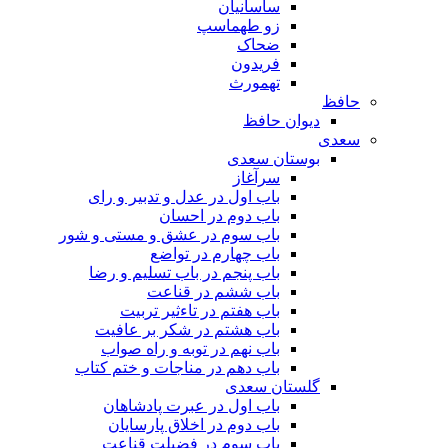
ساسانیان
زو طهماسپ‏
ضحاک
فریدون
تهمورث
حافظ
دیوان حافظ
سعدی
بوستان سعدی
سرآغاز
باب اول در عدل و تدبیر و رای
باب دوم در احسان
باب سوم در عشق و مستی و شور
باب چهارم در تواضع
باب پنجم در باب تسلیم و رضا
باب ششم در قناعت
باب هفتم در تاءثیر تربیت
باب هشتم در شکر بر عافیت
باب نهم در توبه و راه صواب
باب دهم در مناجات و ختم کتاب
گلستان سعدی
باب اول در عبرت پادشاهان
باب دوم در اخلاق پارسایان
باب سوم در فضیلت قناعت