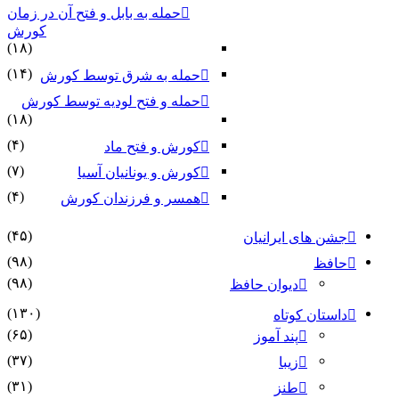
حمله به بابل و فتح آن در زمان
کورش
(۱۸)
(۱۴)
حمله به شرق توسط کورش
حمله و فتح لودیه توسط کورش
(۱۸)
(۴)
کورش و فتح ماد
(۷)
کورش و یونانیان آسیا
(۴)
همسر و فرزندان کورش
(۴۵)
جشن های ایرانیان
(۹۸)
حافظ
(۹۸)
دیوان حافظ
(۱۳۰)
داستان کوتاه
(۶۵)
پند آموز
(۳۷)
زیبا
(۳۱)
طنز