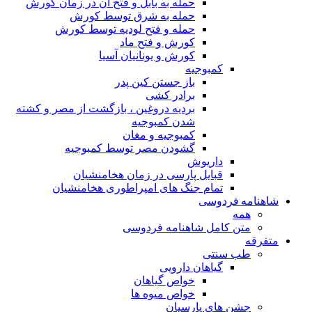
حمله به بابل و فتح آن در زمان کورش
حمله به شرق توسط کورش
حمله و فتح لودیه توسط کورش
کورش و فتح ماد
کورش و یونانیان آسیا
کمبوجیه
باز جستن کین پدر
برادر کشی
بردیه دروغین ، بازگشت از مصر و کشته
شدن کمبوجیه
کمبوجیه و مغان
گشودن مصر توسط کمبوجیه
داریوش
قبایل پارسی در زمان هخامنشیان
تمام جنگ های امپراطوری هخامنشیان
شاهنامه فردوسی
همه
متن کامل شاهنامه فردوسی
متفرقه
طب سنتی
گیاهان دارویی
خواص گیاهان
خواص میوه ها
جشن های پارسیان