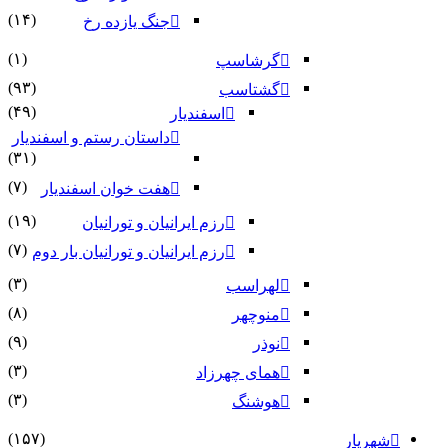
(۱۴)
جنگ یازده رخ
(۱)
گرشاسپ
(۹۳)
گشتاسب
(۴۹)
اسفندیار
داستان رستم و اسفندیار
(۳۱)
(۷)
هفت خوان اسفندیار
(۱۹)
رزم ایرانیان و تورانیان
(۷)
رزم ایرانیان و تورانیان بار دوم
(۳)
لهراسب
(۸)
منوچهر
(۹)
نوذر
(۳)
هماى چهرزاد
(۳)
هوشنگ
(۱۵۷)
شهریار