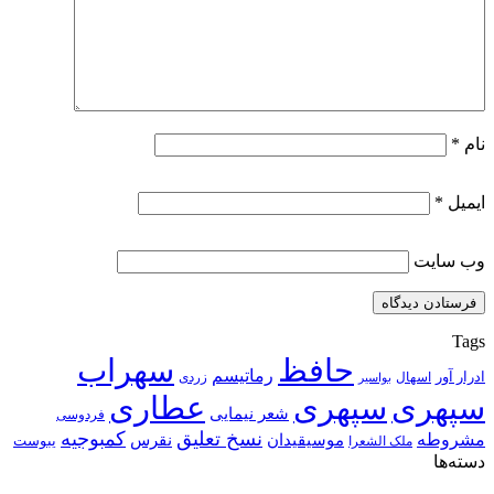
نام
*
ایمیل
*
وب‌ سایت
Tags
حافظ
سهراب
رماتیسم
ادرار آور
اسهال
زردی
بواسیر
سپهری
سپهری
عطاری
شعر نیمایی
فردوسی
نسخ تعلیق
کمبوجیه
مشروطه
موسیقیدان
نقرس
یبوست
ملک الشعرا
دسته‌ها