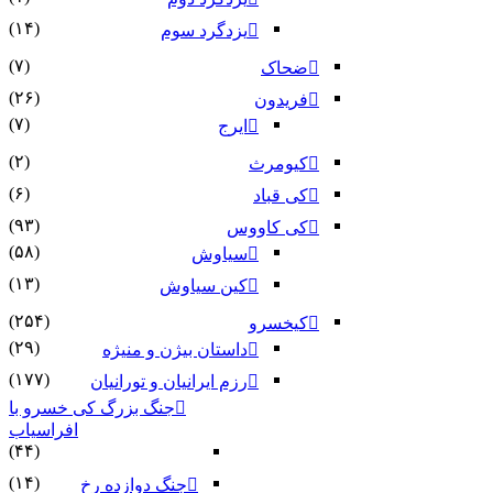
(۱۴)
یزدگرد سوم
(۷)
ضحاک
(۲۶)
فریدون
(۷)
ایرج
(۲)
کیومرث
(۶)
کی قباد
(۹۳)
کی کاووس
(۵۸)
سیاوش
(۱۳)
کین سیاوش
(۲۵۴)
کیخسرو
(۲۹)
داستان بیژن و منیژه
(۱۷۷)
رزم ایرانیان و تورانیان
جنگ بزرگ کی خسرو با
افراسیاب
(۴۴)
(۱۴)
جنگ دوازده رخ