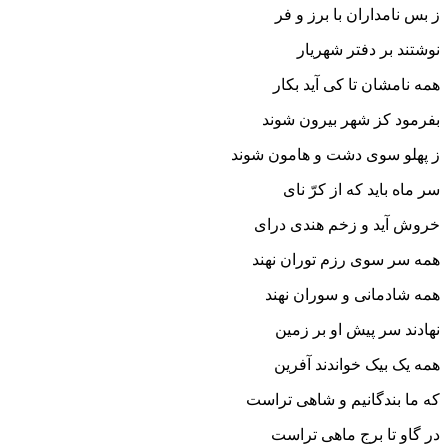
ز بس نامداران با برز و فر
نوشتند بر دفتر شهریار
همه نامشان تا کى آید بکار
بفرمود کز شهر بیرون شوند
ز پهلو سوى دشت و هامون شوند
سر ماه باید که از کرّ ناى
خروش آید و زخم هندى دراى‏
همه سر سوى رزم توران نهند
همه شادمانى و سوران نهند
نهادند سر پیش او بر زمین
همه یک بیک خواندند آفرین‏
که ما بندگانیم و شاهى تراست
در گاو تا برج ماهى تراست‏