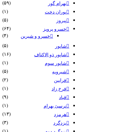
(۵۹)
بهرام گور
(۱)
پوران دخت
(۵)
پیروز
(۶۴)
خسرو پرویز
(۴)
خسرو و شیرین
(۵)
شاپور
(۱۶)
شاپور ذو الاکتاف
(۱)
شاپور سوم‏
(۵)
شیرویه
(۲)
فرایین
(۱)
فرخ زاد
(۹)
قباد
(۱)
نرسئ بهرام‏
(۱۳)
هرمزد
(۳)
یزدگرد
(۱)
یزدگرد دوم