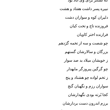
که لشکر براى وى آباد بود
نبیره پسر داشت هفتاد و هشت
دلیران کوه و سواران دشت‏
فروزنده تاج و تخت کیان
فرازنده اختر کاویان‏
چو شصت و سه از تخمه گژدهم
بزرگان و سالارشان گستهم‏
ز خویشان میلاد بد صد سوار
چو گرگین پیروزگر مایه‏دار
ز تخم لواده چو هشتاد و پنج
سواران رزم و نگهبان گنج‏
کجا بُرته بودى نگهدارشان
برزم اندرون دست بردارشان‏