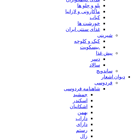
پلو و چلو ها
ماکارونی و لازانیا
کباب
خورشت ها
غذای سنتی ایران
شیرینی
کیک و کلوچه
.بیسکویت
پیش غذا
دسر
سالاد
ساندویچ
دیوان اشعار
فردوسی
شاهنامه فردوسی
جمشید
اسکندر
اشکانیان
بهمن
داراب
دارای
رستم
زال