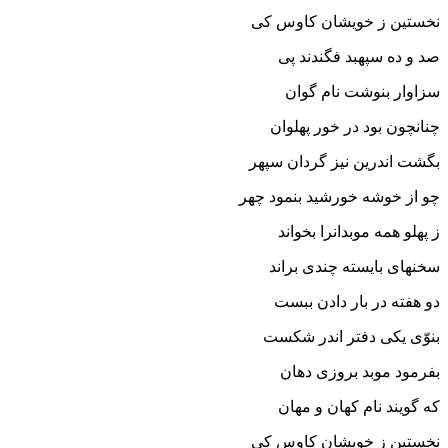
نخستین ز خویشان کاوس کى
صد و ده سپهبد فگندند پى‏
سزاوار بنوشت نام گوان
چنانچون بود در خور پهلوان‏
بگشت اندرین نیز گردان سپهر
چو از خوشه خورشید بنمود چهر
ز پهلو همه موبدانرا بخواند
سخنهاى بایسته چندى براند
دو هفته در بار دادن ببست
بنوّى یکى دفتر اندر شکست‏
بفرمود موبد بروزى دهان
که گویند نام کهان و مهان‏
نخستین ز خویشان کاوس کى