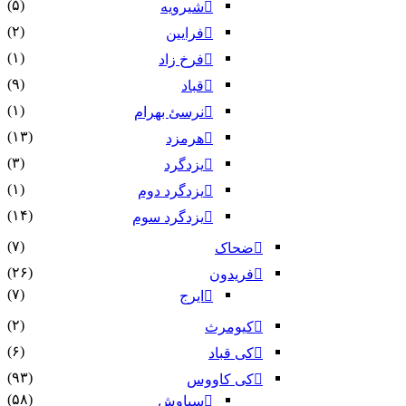
(۵)
شیرویه
(۲)
فرایین
(۱)
فرخ زاد
(۹)
قباد
(۱)
نرسئ بهرام‏
(۱۳)
هرمزد
(۳)
یزدگرد
(۱)
یزدگرد دوم
(۱۴)
یزدگرد سوم
(۷)
ضحاک
(۲۶)
فریدون
(۷)
ایرج
(۲)
کیومرث
(۶)
کی قباد
(۹۳)
کی کاووس
(۵۸)
سیاوش