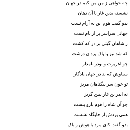
چه خواهى ز من من کیم در جهان
نشسته بدین غار با آن دهان‏
بدو گفت هوم این نه آرام تست
جهانى سراسر پر از نام تست‏
ز شاهان گیتى برادر که کشت
که شد نیز با پاک یزدان درشت‏
چو اغریرث و نوذر نامدار
سیاوش که بد در جهان یادگار
تو خون سر بى‏گناهان مریز
نه اندر بن غار بى‏بن گریز
چو آن شاه را هوم بازو ببست
همى بردش از جایگاه نشست‏
بدو گفت کاى مرد با هوش و باک