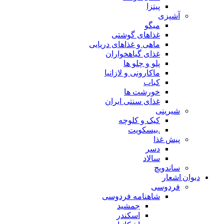
پیتزا
آشپزی
میگو
غذاهای گوشتی
ماهی و غذاهای دریایی
غذای گیاهخواران
پلو و چلو ها
ماکارونی و لازانیا
کباب
خورشت ها
غذای سنتی ایران
شیرینی
کیک و کلوچه
.بیسکویت
پیش غذا
دسر
سالاد
ساندویچ
دیوان اشعار
فردوسی
شاهنامه فردوسی
جمشید
اسکندر