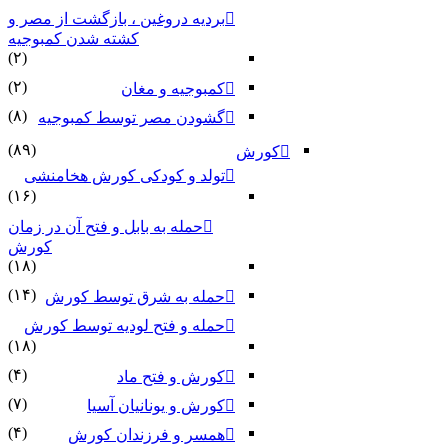
بردیه دروغین ، بازگشت از مصر و
کشته شدن کمبوجیه
(۲)
(۲)
کمبوجیه و مغان
(۸)
گشودن مصر توسط کمبوجیه
(۸۹)
کورش
تولد و کودکی کورش هخامنشی
(۱۶)
حمله به بابل و فتح آن در زمان
کورش
(۱۸)
(۱۴)
حمله به شرق توسط کورش
حمله و فتح لودیه توسط کورش
(۱۸)
(۴)
کورش و فتح ماد
(۷)
کورش و یونانیان آسیا
(۴)
همسر و فرزندان کورش