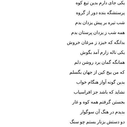
یکى جاى دارم بدین تیغ کوه
پرستشگه بنده دور از گروه‏
شب تیره بر پیش یزدان بدم
همه شب ز یزدان پرستان بدم‏
بدانگه که خیزد ز مرغان خروش
یکى ناله زارم آمد بگوش‏
همانگه گمان برد روشن دلم
که من بیخ کین از جهان بگسلم‏
بدین گونه آواز هنگام خواب
نشاید که باشد جز افراسیاب‏
بجستن گرفتم همه کوه و غار
بدیدم در هنگ آن سوگوار
دو دستش بزنار بستم چو سنگ