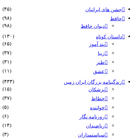
(۴۵)
جشن های ایرانیان
(۹۸)
حافظ
(۹۸)
دیوان حافظ
(۱۳۰)
داستان کوتاه
(۶۵)
پند آموز
(۳۷)
زیبا
(۳۱)
طنز
(۱۱)
عشق
(۴۳۳)
زندگینامه بزرگان ایران زمین
(۱۵)
پزشکان
(۳۷)
خطاط
(۵)
خواننده
(۶)
روزنامه نگار
(۱۴)
ریاضیدان
(۳)
سیاستمداران