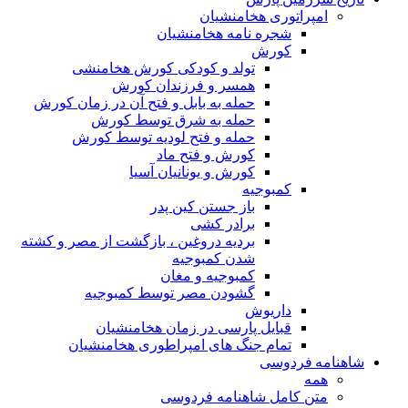
امپراتوری هخامنشیان
شجره نامه هخامنشیان
کورش
تولد و کودکی کورش هخامنشی
همسر و فرزندان کورش
حمله به بابل و فتح آن در زمان کورش
حمله به شرق توسط کورش
حمله و فتح لودیه توسط کورش
کورش و فتح ماد
کورش و یونانیان آسیا
کمبوجیه
باز جستن کین پدر
برادر کشی
بردیه دروغین ، بازگشت از مصر و کشته
شدن کمبوجیه
کمبوجیه و مغان
گشودن مصر توسط کمبوجیه
داریوش
قبایل پارسی در زمان هخامنشیان
تمام جنگ های امپراطوری هخامنشیان
شاهنامه فردوسی
همه
متن کامل شاهنامه فردوسی