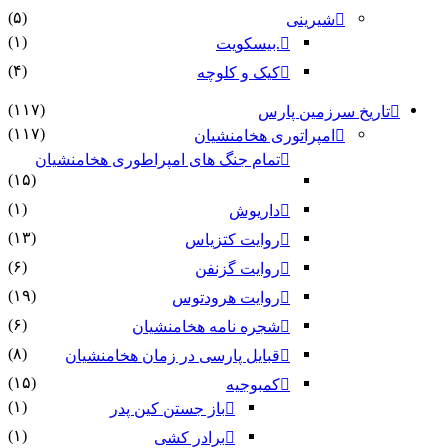
(۵)
شیرینی
(۱)
.بیسکویت
(۴)
کیک و کلوچه
(۱۱۷)
تاریخ سرزمین پارس
(۱۱۷)
امپراتوری هخامنشیان
تمام جنگ های امپراطوری هخامنشیان
(۱۵)
(۱)
داریوش
(۱۳)
روایت کتزیاس
(۶)
روایت گزنفن
(۱۹)
روایت هرودتوس
(۶)
شجره نامه هخامنشیان
(۸)
قبایل پارسی در زمان هخامنشیان
(۱۵)
کمبوجیه
(۱)
باز جستن کین پدر
(۱)
برادر کشی