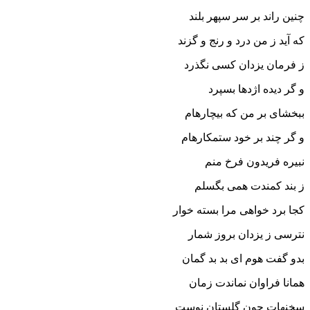
چنین راند بر سر سپهر بلند
که آید ز من درد و رنج و گزند
ز فرمان یزدان کسى نگذرد
و گر دیده اژدها بسپرد
ببخشاى بر من که بیچاره‏ام
و گر چند بر خود ستمکاره‏ام‏
نبیره فریدون فرخ منم
ز بند کمندت همى بگسلم‏
کجا برد خواهى مرا بسته خوار
نترسى ز یزدان بروز شمار
بدو گفت هوم اى بد بد گمان
همانا فراوان نماندت زمان‏
سخنهات چون گلستان نوست