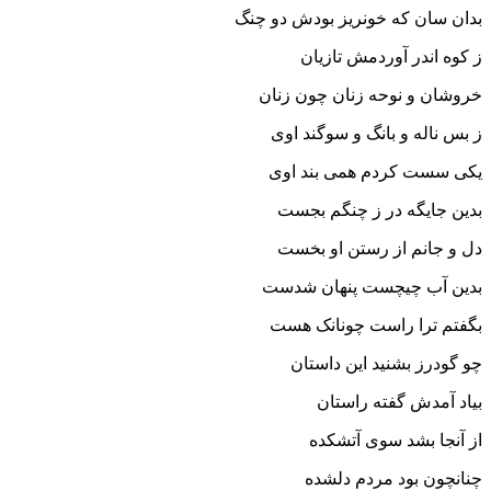
بدان سان که خونریز بودش دو چنگ‏
ز کوه اندر آوردمش تازیان
خروشان و نوحه زنان چون زنان‏
ز بس ناله و بانگ و سوگند اوى
یکى سست کردم همى بند اوى‏
بدین جایگه در ز چنگم بجست
دل و جانم از رستن او بخست‏
بدین آب چیچست پنهان شدست
بگفتم ترا راست چونانک هست‏
چو گودرز بشنید این داستان
بیاد آمدش گفته راستان‏
از آنجا بشد سوى آتشکده
چنانچون بود مردم دلشده‏