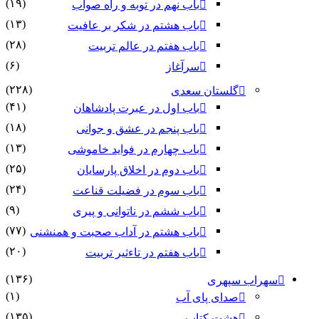
(۱۹)
باب نهم در توبه و راه صواب
(۱۳)
باب هشتم در شکر بر عافیت
(۲۸)
باب هفتم در عالم تربیت
(۶)
سرآغاز
(۲۲۸)
گلستان سعدی
(۴۱)
باب اول در عبرت پادشاهان
(۱۸)
باب پنجم در عشق و جوانى
(۱۳)
باب چهارم در فواید خاموشى
(۲۵)
باب دوم در اخلاق پارسایان
(۲۴)
باب سوم در فضیلت قناعت
(۹)
باب ششم در ناتوانى و پیرى
(۷۷)
باب هشتم در آداب صحبت و همنشنى
(۲۰)
باب هفتم در تاءثیر تربیت
(۱۳۶)
سهراب سپهری
(۱)
صدای پای آب
(۱۳۵)
هشت کتاب