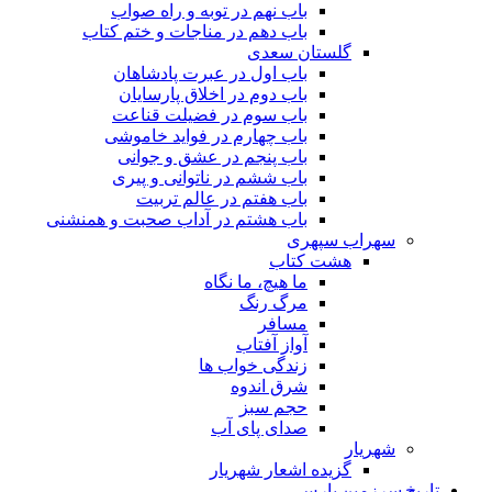
باب نهم در توبه و راه صواب
باب دهم در مناجات و ختم کتاب
گلستان سعدی
باب اول در عبرت پادشاهان
باب دوم در اخلاق پارسایان
باب سوم در فضیلت قناعت
باب چهارم در فواید خاموشى
باب پنجم در عشق و جوانى
باب ششم در ناتوانى و پیرى
باب هفتم در عالم تربیت
باب هشتم در آداب صحبت و همنشنى
سهراب سپهری
هشت کتاب
ما هیچ، ما نگاه
مرگ رنگ
مسافر
آواز آفتاب
زندگی خواب ها
شرق اندوه
حجم سبز
صدای پای آب
شهریار
گزیده اشعار شهریار
تاریخ سرزمین پارس