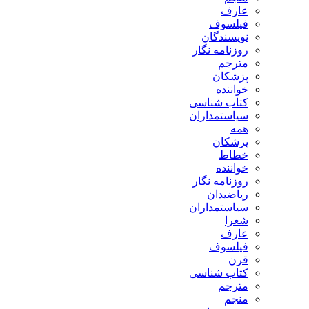
عارف
فیلسوف
نویسندگان
روزنامه نگار
مترجم
پزشکان
خواننده
کتاب شناسی
سیاستمداران
همه
پزشکان
خطاط
خواننده
روزنامه نگار
ریاضیدان
سیاستمداران
شعرا
عارف
فیلسوف
قرن
کتاب شناسی
مترجم
منجم