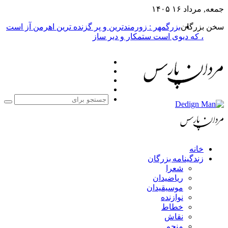
جمعه, مرداد ۱۶ ۱۴۰۵
سخن بزرگان
بزرگمهر : زورمندترین و پر گزنده ترین اهرمن آز است
، که دیوی است ستمکار و دیر ساز
فیس
X
بوک
یوتیوب
اینستاگرام
جست
برا
خانه
زندگینامه بزرگان
شعرا
ریاضیدان
موسیقیدان
نوازنده
خطاط
نقاش
منجم