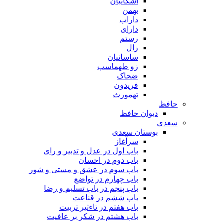
اشکانیان
بهمن
داراب
دارای
رستم
زال
ساسانیان
زو طهماسپ‏
ضحاک
فریدون
تهمورث
حافظ
دیوان حافظ
سعدی
بوستان سعدی
سرآغاز
باب اول در عدل و تدبیر و رای
باب دوم در احسان
باب سوم در عشق و مستی و شور
باب چهارم در تواضع
باب پنجم در باب تسلیم و رضا
باب ششم در قناعت
باب هفتم در تاءثیر تربیت
باب هشتم در شکر بر عافیت