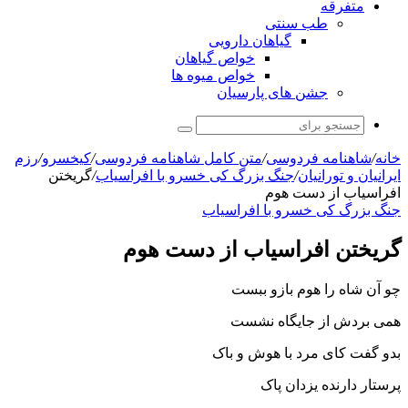
متفرقه
طب سنتی
گیاهان دارویی
خواص گیاهان
خواص میوه ها
جشن های پارسیان
جستجو
برای
خانه
/
شاهنامه فردوسی
/
متن کامل شاهنامه فردوسی
/
کیخسرو
/
رزم
ايرانيان و تورانيان
/
جنگ بزرگ کی خسرو با افراسیاب
/
گریختن
افراسیاب از دست هوم
جنگ بزرگ کی خسرو با افراسیاب
گریختن افراسیاب از دست هوم
چو آن شاه را هوم بازو ببست
همى بردش از جایگاه نشست‏
بدو گفت کاى مرد با هوش و باک
پرستار دارنده یزدان پاک‏