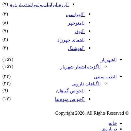
(۷)
رزم ایرانیان و تورانیان بار دوم
(۳)
لهراسب
(۸)
منوچهر
(۹)
نوذر
(۳)
هماى چهرزاد
(۳)
هوشنگ
(۱۵۷)
شهریار
(۱۵۷)
گزیده اشعار شهریار
(۲۲)
طب سنتی
(۲۲)
گیاهان دارویی
(۹)
خواص گیاهان
(۱۳)
خواص میوه ها
© Copyright 2026, All Rights Reserved
خانه
درباره‌ی