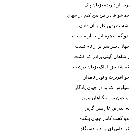
پرستار دارنده یزدان پاک‏
چه خواهى ز من من کیم در جهان
نشسته بدین غار با آن دهان‏
بدو گفت هوم این نه آرام تست
جهانى سراسر پر از نام تست‏
ز شاهان گیتى برادر که کشت
که شد نیز با پاک یزدان درشت‏
چو اغریرث و نوذر نامدار
سیاوش که بد در جهان یادگار
تو خون سر بى‏گناهان مریز
نه اندر بن غار بى‏بن گریز
بدو گفت کاندر جهان بى‏گناه
کرا دانى اى مرد با دستگاه‏