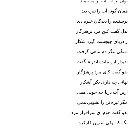
نوان بر لب آب بر مستمند
همان گونه آب را تیره دید
پرستنده را دیدگان خیره دید
بدل گفت کین مرد پرهیزگار
ز دریاى چیچست گیرد شکار
نهنگى مگر دم ماهى گرفت
بدیدار ازو مانده اندر شگفت‏
بدو گفت کاى مرد پرهیزگار
نهانى چه دارى بکن آشکار
ازین آب دریا چه جویى همى
مگر تیره تن را بشویى همى‏
بدو گفت هوم اى سرافراز مرد
نگه کن یکى اندرین کارکرد