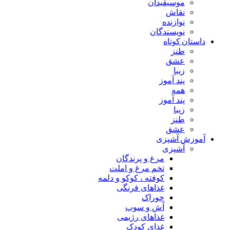
موسیقیدان
نقاش
نوازنده
نویسندگان
داستان کوتاه
طنز
عشق
زیبا
پند آموز
همه
پند آموز
زیبا
طنز
عشق
آموزش آشپزی
آشپزی
مرغ و پرندگان
تخم مرغ و املت
کوفته ، کوکو و دلمه
غذاهای فرنگی
خوراک
آش و سوپ
غذاهای رژیمی
غذای کودک