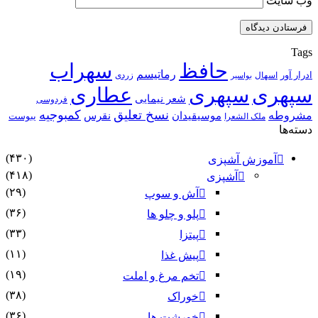
وب‌ سایت
Tags
حافظ
سهراب
رماتیسم
ادرار آور
اسهال
زردی
بواسیر
سپهری
سپهری
عطاری
شعر نیمایی
فردوسی
نسخ تعلیق
کمبوجیه
مشروطه
موسیقیدان
نقرس
یبوست
ملک الشعرا
دسته‌ها
(۴۳۰)
آموزش آشپزی
(۴۱۸)
آشپزی
(۲۹)
آش و سوپ
(۳۶)
پلو و چلو ها
(۳۳)
پیتزا
(۱۱)
پیش غذا
(۱۹)
تخم مرغ و املت
(۳۸)
خوراک
(۳۶)
خورشت ها