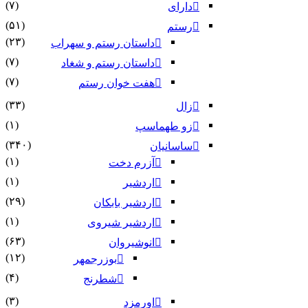
(۷)
دارای
(۵۱)
رستم
(۲۳)
داستان رستم و سهراب
(۷)
داستان رستم و شغاد
(۷)
هفت خوان رستم‏
(۳۳)
زال
(۱)
زو طهماسپ‏
(۳۴۰)
ساسانیان
(۱)
آزرم دخت
(۱)
اردشیر
(۲۹)
اردشیر بابکان
(۱)
اردشیر شیروی
(۶۳)
انوشیروان
(۱۲)
بوزرجمهر
(۴)
شطرنج
(۳)
اورمزد