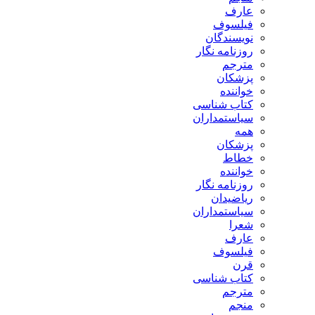
عارف
فیلسوف
نویسندگان
روزنامه نگار
مترجم
پزشکان
خواننده
کتاب شناسی
سیاستمداران
همه
پزشکان
خطاط
خواننده
روزنامه نگار
ریاضیدان
سیاستمداران
شعرا
عارف
فیلسوف
قرن
کتاب شناسی
مترجم
منجم