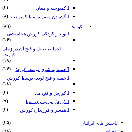
(۲)
کمبوجیه و مغان
(۸)
گشودن مصر توسط کمبوجیه
(۸۹)
کورش
تولد و کودکی کورش هخامنشی
(۱۶)
حمله به بابل و فتح آن در زمان
کورش
(۱۸)
(۱۴)
حمله به شرق توسط کورش
حمله و فتح لودیه توسط کورش
(۱۸)
(۴)
کورش و فتح ماد
(۷)
کورش و یونانیان آسیا
(۴)
همسر و فرزندان کورش
(۴۵)
جشن های ایرانیان
(۹۸)
حافظ