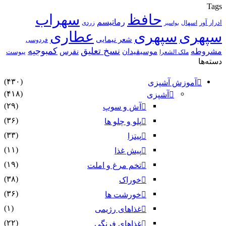
Tags
حافظ
سهراب
رماتیسم
ادرار آور
اسهال
زردی
بواسیر
سپهری
سپهری
عطاری
شعر نیمایی
فردوسی
نسخ تعلیق
کمبوجیه
مشروطه
موسیقیدان
نقرس
یبوست
ملک الشعرا
دسته‌ها
(۴۳۰)
آموزش آشپزی
(۴۱۸)
آشپزی
(۲۹)
آش و سوپ
(۳۶)
پلو و چلو ها
(۳۳)
پیتزا
(۱۱)
پیش غذا
(۱۹)
تخم مرغ و املت
(۳۸)
خوراک
(۳۶)
خورشت ها
(۱)
غذاهای رژیمی
(۲۲)
غذاهای فرنگی