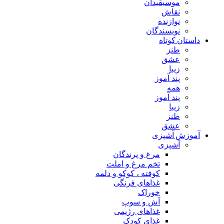
موسیقیدان
نقاش
نوازنده
نویسندگان
داستان کوتاه
طنز
عشق
زیبا
پند آموز
همه
پند آموز
زیبا
طنز
عشق
آموزش آشپزی
آشپزی
مرغ و پرندگان
تخم مرغ و املت
کوفته ، کوکو و دلمه
غذاهای فرنگی
خوراک
آش و سوپ
غذاهای رژیمی
غذای کودک