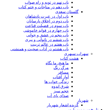
باب نهم در توبه و راه صواب
باب دهم در مناجات و ختم کتاب
گلستان سعدی
باب اول در عبرت پادشاهان
باب دوم در اخلاق پارسایان
باب سوم در فضیلت قناعت
باب چهارم در فواید خاموشى
باب پنجم در عشق و جوانى
باب ششم در ناتوانى و پیرى
باب هفتم در عالم تربیت
باب هشتم در آداب صحبت و همنشنى
سهراب سپهری
هشت کتاب
ما هیچ، ما نگاه
مرگ رنگ
مسافر
آواز آفتاب
زندگی خواب ها
شرق اندوه
حجم سبز
صدای پای آب
شهریار
گزیده اشعار شهریار
تاریخ سرزمین پارس