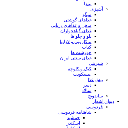
پیتزا
آشپزی
میگو
غذاهای گوشتی
ماهی و غذاهای دریایی
غذای گیاهخواران
پلو و چلو ها
ماکارونی و لازانیا
کباب
خورشت ها
غذای سنتی ایران
شیرینی
کیک و کلوچه
.بیسکویت
پیش غذا
دسر
سالاد
ساندویچ
دیوان اشعار
فردوسی
شاهنامه فردوسی
جمشید
اسکندر