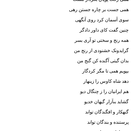
همى جست بر چاره جستن رهى
سوى آسمان کرد روى آنگهى‏
چنین گفت کاى داور دادگر
همه رنج و سختى تو آرى بسر
گرایدونک خشنودى از رنج من
بدان گیتى آگنده کن گنج من‏
بپویم همى تا مگر کردگار
دهد شاه کاوس را زینهار
هم ایرانیان را ز چنگال دیو
گشاید بى‏آزار گیهان خدیو
گنهکار و افگندگان تواند
پرستنده و بندگان تواند