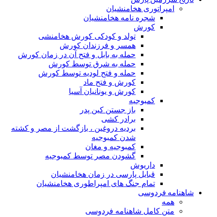
امپراتوری هخامنشیان
شجره نامه هخامنشیان
کورش
تولد و کودکی کورش هخامنشی
همسر و فرزندان کورش
حمله به بابل و فتح آن در زمان کورش
حمله به شرق توسط کورش
حمله و فتح لودیه توسط کورش
کورش و فتح ماد
کورش و یونانیان آسیا
کمبوجیه
باز جستن کین پدر
برادر کشی
بردیه دروغین ، بازگشت از مصر و کشته
شدن کمبوجیه
کمبوجیه و مغان
گشودن مصر توسط کمبوجیه
داریوش
قبایل پارسی در زمان هخامنشیان
تمام جنگ های امپراطوری هخامنشیان
شاهنامه فردوسی
همه
متن کامل شاهنامه فردوسی