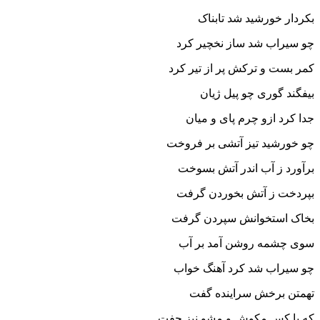
بکردار خورشید شد تابناک‏
چو سیراب شد ساز نخچیر کرد
کمر بست و ترکش پر از تیر کرد
بیفگند گورى چو پیل ژیان
جدا کرد ازو چرم پاى و میان‏
چو خورشید تیز آتشى بر فروخت
برآورد ز آب اندر آتش بسوخت‏
بپردخت ز آتش بخوردن گرفت
بخاک استخوانش سپردن گرفت‏
سوى چشمه روشن آمد بر آب
چو سیراب شد کرد آهنگ خواب‏
تهمتن برخش سراینده گفت
که با کس مکوش و مشو نیز جفت‏