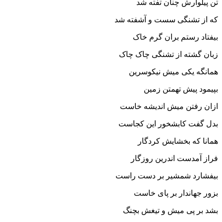
تن پیلوارش چنان تفته شد
که از تشنگى سست و آشفته شد
بیفتاد رستم بران گرم خاک
زبان گشته از تشنگى چاک چاک‏
همانگه یکى میش نیکوسرین
بپیمود پیش تهمتن زمین‏
ازان رفتن میش اندیشه خاست
بدل گفت کابشخور این کجاست‏
همانا که بخشایش کردگار
فراز آمدست اندرین روزگار
بیفشارد شمشیر بر دست راست
بزور جهاندار بر پاى خاست‏
بشد بر پى میش و تیغش بچنگ