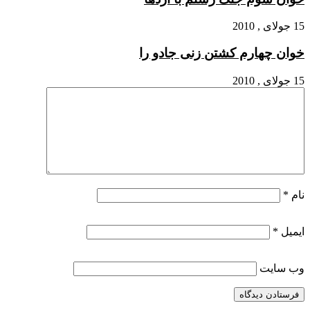
15 جولای , 2010
خوان چهارم کشتن زنى جادو را
15 جولای , 2010
نام
*
ایمیل
*
وب‌ سایت