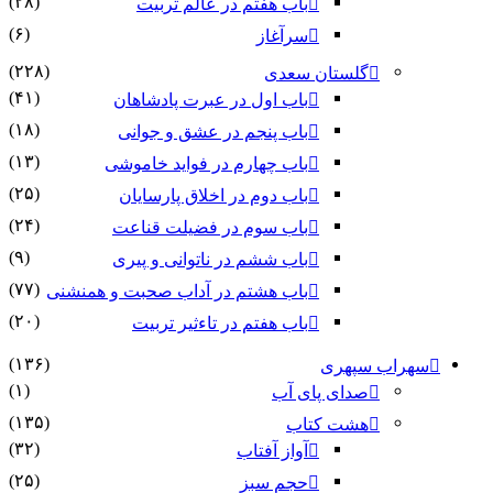
(۲۸)
باب هفتم در عالم تربیت
(۶)
سرآغاز
(۲۲۸)
گلستان سعدی
(۴۱)
باب اول در عبرت پادشاهان
(۱۸)
باب پنجم در عشق و جوانى
(۱۳)
باب چهارم در فواید خاموشى
(۲۵)
باب دوم در اخلاق پارسایان
(۲۴)
باب سوم در فضیلت قناعت
(۹)
باب ششم در ناتوانى و پیرى
(۷۷)
باب هشتم در آداب صحبت و همنشنى
(۲۰)
باب هفتم در تاءثیر تربیت
(۱۳۶)
سهراب سپهری
(۱)
صدای پای آب
(۱۳۵)
هشت کتاب
(۳۲)
آواز آفتاب
(۲۵)
حجم سبز