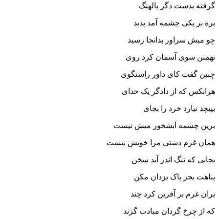
گرفته بدست دگر پالهنگ‏
بره بر یکى چشمه آمد پدید
چو میش سراور بدانجا رسید
تهمتن سوى آسمان کرد روى
چنین گفت کاى داور راستگوى‏
هرانکس که از دادگر یک خداى
بپیچد نیارد خرد را بجاى‏
برین چشمه آبشخور میش نیست
همان غرم دشتى مرا خویش نیست‏
بجایى که تنگ اندر آید سخن
پناهت بجز پاک یزدان مکن‏
بران غرم بر آفرین کرد چند
که از چرخ گردان مبادت گزند