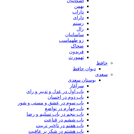
اشکانیان
بهمن
داراب
دارای
رستم
زال
ساسانیان
زو طهماسپ‏
ضحاک
فریدون
تهمورث
حافظ
دیوان حافظ
سعدی
بوستان سعدی
سرآغاز
باب اول در عدل و تدبیر و رای
باب دوم در احسان
باب سوم در عشق و مستی و شور
باب چهارم در تواضع
باب پنجم در باب تسلیم و رضا
باب ششم در قناعت
باب هفتم در تاءثیر تربیت
باب هشتم در شکر بر عافیت