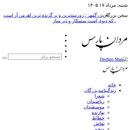
شنبه, مرداد ۱۷ ۱۴۰۵
سخن بزرگان
بزرگمهر : زورمندترین و پر گزنده ترین اهرمن آز است
، که دیوی است ستمکار و دیر ساز
فیس
X
بوک
یوتیوب
اینستاگرام
جست
برا
خانه
زندگینامه بزرگان
شعرا
ریاضیدان
موسیقیدان
نوازنده
خطاط
نقاش
منجم