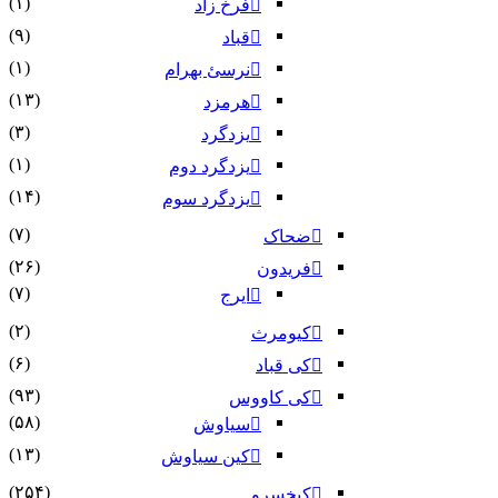
(۱)
فرخ زاد
(۹)
قباد
(۱)
نرسئ بهرام‏
(۱۳)
هرمزد
(۳)
یزدگرد
(۱)
یزدگرد دوم
(۱۴)
یزدگرد سوم
(۷)
ضحاک
(۲۶)
فریدون
(۷)
ایرج
(۲)
کیومرث
(۶)
کی قباد
(۹۳)
کی کاووس
(۵۸)
سیاوش
(۱۳)
کین سیاوش
(۲۵۴)
کیخسرو