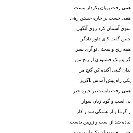
همى رفت پویان بکردار مست‏
همى جست بر چاره جستن رهى
سوى آسمان کرد روى آنگهى‏
چنین گفت کاى داور دادگر
همه رنج و سختى تو آرى بسر
گرایدونک خشنودى از رنج من
بدان گیتى آگنده کن گنج من‏
یکى راه پیش آمدش ناگزیر
همى رفت بایست بر خیره خیر
پى اسپ و گویا زبان سوار
ز گرما و از تشنگى شد ز کار
پیاده شد از اسپ و ژوپین بدست
همى رفت پویان بکردار مست‏