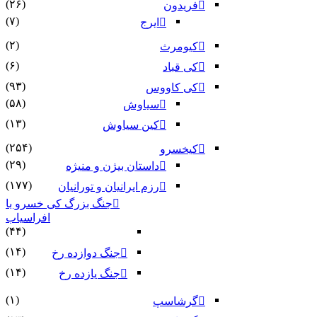
(۲۶)
فریدون
(۷)
ایرج
(۲)
کیومرث
(۶)
کی قباد
(۹۳)
کی کاووس
(۵۸)
سیاوش
(۱۳)
کین سیاوش
(۲۵۴)
کیخسرو
(۲۹)
داستان بیژن و منیژه
(۱۷۷)
رزم ایرانیان و تورانیان
جنگ بزرگ کی خسرو با
افراسیاب
(۴۴)
(۱۴)
جنگ دوازده رخ
(۱۴)
جنگ یازده رخ
(۱)
گرشاسپ