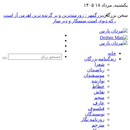
یکشنبه, مرداد ۱۸ ۱۴۰۵
سخن بزرگان
بزرگمهر : زورمندترین و پر گزنده ترین اهرمن آز است
، که دیوی است ستمکار و دیر ساز
فیس
X
بوک
یوتیوب
اینستاگرام
خانه
زندگینامه بزرگان
جست
شعرا
برا
ریاضیدان
موسیقیدان
نوازنده
خطاط
نقاش
منجم
عارف
فیلسوف
نویسندگان
روزنامه نگار
مترجم