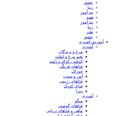
عشق
زیبا
پند آموز
همه
پند آموز
زیبا
طنز
عشق
آموزش آشپزی
آشپزی
مرغ و پرندگان
تخم مرغ و املت
کوفته ، کوکو و دلمه
غذاهای فرنگی
خوراک
آش و سوپ
غذاهای رژیمی
غذای کودک
پیتزا
آشپزی
میگو
غذاهای گوشتی
ماهی و غذاهای دریایی
غذای گیاهخواران