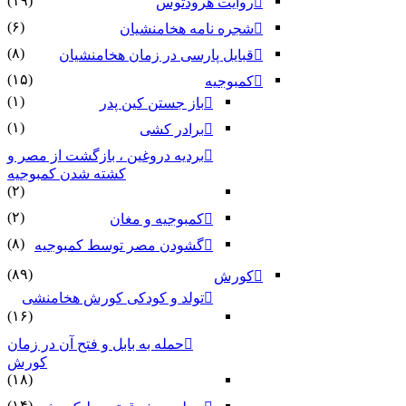
(۱۹)
روایت هرودتوس
(۶)
شجره نامه هخامنشیان
(۸)
قبایل پارسی در زمان هخامنشیان
(۱۵)
کمبوجیه
(۱)
باز جستن کین پدر
(۱)
برادر کشی
بردیه دروغین ، بازگشت از مصر و
کشته شدن کمبوجیه
(۲)
(۲)
کمبوجیه و مغان
(۸)
گشودن مصر توسط کمبوجیه
(۸۹)
کورش
تولد و کودکی کورش هخامنشی
(۱۶)
حمله به بابل و فتح آن در زمان
کورش
(۱۸)
(۱۴)