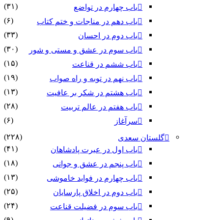
(۳۱)
باب چهارم در تواضع
(۶)
باب دهم در مناجات و ختم کتاب
(۳۳)
باب دوم در احسان
(۳۰)
باب سوم در عشق و مستی و شور
(۱۵)
باب ششم در قناعت
(۱۹)
باب نهم در توبه و راه صواب
(۱۳)
باب هشتم در شکر بر عافیت
(۲۸)
باب هفتم در عالم تربیت
(۶)
سرآغاز
(۲۲۸)
گلستان سعدی
(۴۱)
باب اول در عبرت پادشاهان
(۱۸)
باب پنجم در عشق و جوانى
(۱۳)
باب چهارم در فواید خاموشى
(۲۵)
باب دوم در اخلاق پارسایان
(۲۴)
باب سوم در فضیلت قناعت
(۹)