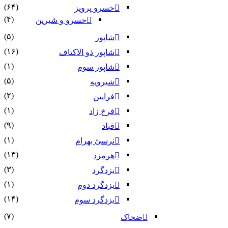
(۶۴)
خسرو پرویز
(۴)
خسرو و شیرین
(۵)
شاپور
(۱۶)
شاپور ذو الاکتاف
(۱)
شاپور سوم‏
(۵)
شیرویه
(۲)
فرایین
(۱)
فرخ زاد
(۹)
قباد
(۱)
نرسئ بهرام‏
(۱۳)
هرمزد
(۳)
یزدگرد
(۱)
یزدگرد دوم
(۱۴)
یزدگرد سوم
(۷)
ضحاک