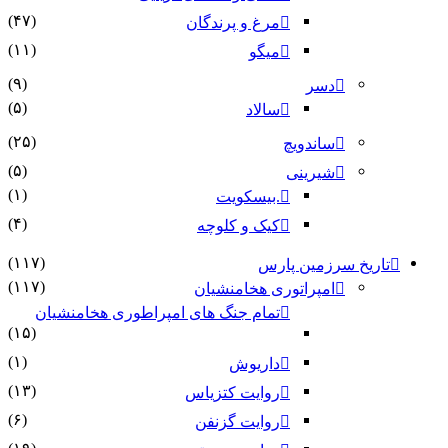
(۴۷)
مرغ و پرندگان
(۱۱)
میگو
(۹)
دسر
(۵)
سالاد
(۲۵)
ساندویچ
(۵)
شیرینی
(۱)
.بیسکویت
(۴)
کیک و کلوچه
(۱۱۷)
تاریخ سرزمین پارس
(۱۱۷)
امپراتوری هخامنشیان
تمام جنگ های امپراطوری هخامنشیان
(۱۵)
(۱)
داریوش
(۱۳)
روایت کتزیاس
(۶)
روایت گزنفن