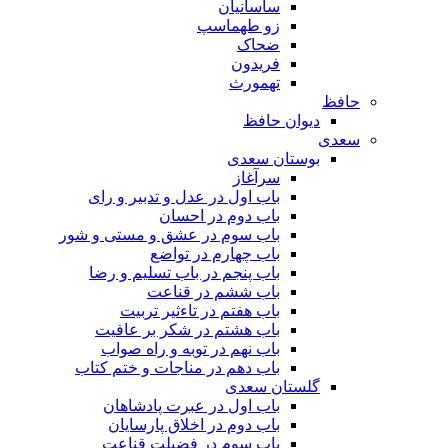
ساسانیان
زو طهماسپ‏
ضحاک
فریدون
تهمورث
حافظ
دیوان حافظ
سعدی
بوستان سعدی
سرآغاز
باب اول در عدل و تدبیر و رای
باب دوم در احسان
باب سوم در عشق و مستی و شور
باب چهارم در تواضع
باب پنجم در باب تسلیم و رضا
باب ششم در قناعت
باب هفتم در تاءثیر تربیت
باب هشتم در شکر بر عافیت
باب نهم در توبه و راه صواب
باب دهم در مناجات و ختم کتاب
گلستان سعدی
باب اول در عبرت پادشاهان
باب دوم در اخلاق پارسایان
باب سوم در فضیلت قناعت