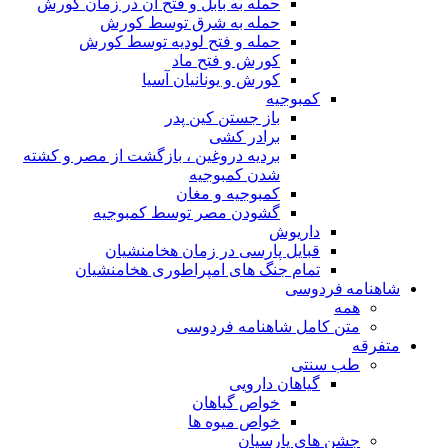
حمله به بابل و فتح آن در زمان کورش
حمله به شرق توسط کورش
حمله و فتح لودیه توسط کورش
کورش و فتح ماد
کورش و یونانیان آسیا
کمبوجیه
باز جستن کین پدر
برادر کشی
بردیه دروغین ، بازگشت از مصر و کشته
شدن کمبوجیه
کمبوجیه و مغان
گشودن مصر توسط کمبوجیه
داریوش
قبایل پارسی در زمان هخامنشیان
تمام جنگ های امپراطوری هخامنشیان
شاهنامه فردوسی
همه
متن کامل شاهنامه فردوسی
متفرقه
طب سنتی
گیاهان دارویی
خواص گیاهان
خواص میوه ها
جشن های پارسیان