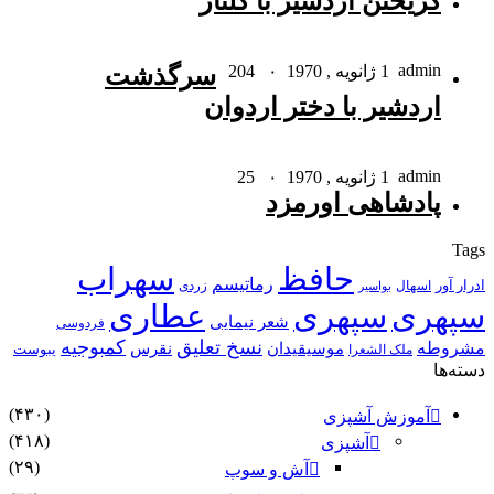
گریختن اردشیر با گلنار
admin
1 ژانویه , 1970
۰
204
سرگذشت
اردشیر با دختر اردوان
admin
1 ژانویه , 1970
۰
25
پادشاهى اورمزد
Tags
حافظ
سهراب
رماتیسم
ادرار آور
اسهال
زردی
بواسیر
سپهری
سپهری
عطاری
شعر نیمایی
فردوسی
نسخ تعلیق
کمبوجیه
مشروطه
موسیقیدان
نقرس
یبوست
ملک الشعرا
دسته‌ها
(۴۳۰)
آموزش آشپزی
(۴۱۸)
آشپزی
(۲۹)
آش و سوپ