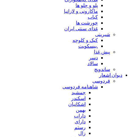
پلو و چلو ها
ماکارونی و لازانیا
کباب
خورشت ها
غذای سنتی ایران
شیرینی
کیک و کلوچه
.بیسکویت
پیش غذا
دسر
سالاد
ساندویچ
دیوان اشعار
فردوسی
شاهنامه فردوسی
جمشید
اسکندر
اشکانیان
بهمن
داراب
دارای
رستم
زال