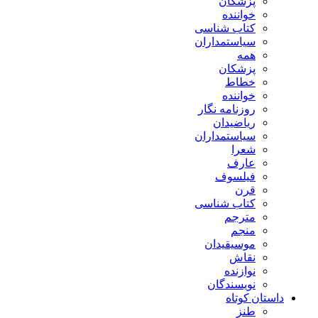
پزشکان
خواننده
کتاب شناسی
سیاستمداران
همه
پزشکان
خطاط
خواننده
روزنامه نگار
ریاضیدان
سیاستمداران
شعرا
عارف
فیلسوف
قرن
کتاب شناسی
مترجم
منجم
موسیقیدان
نقاش
نوازنده
نویسندگان
داستان کوتاه
طنز