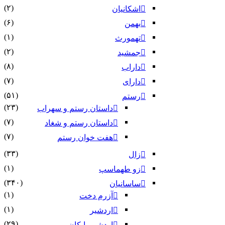
(۲)
اشکانیان
(۶)
بهمن
(۱)
تهمورث
(۲)
جمشید
(۸)
داراب
(۷)
دارای
(۵۱)
رستم
(۲۳)
داستان رستم و سهراب
(۷)
داستان رستم و شغاد
(۷)
هفت خوان رستم‏
(۳۳)
زال
(۱)
زو طهماسپ‏
(۳۴۰)
ساسانیان
(۱)
آزرم دخت
(۱)
اردشیر
(۲۹)
اردشیر بابکان