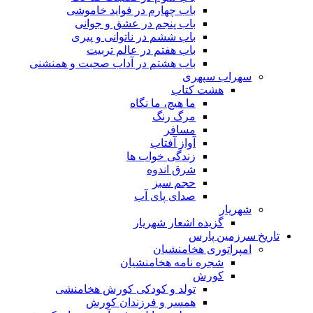
باب چهارم در فواید خاموشى
باب پنجم در عشق و جوانى
باب ششم در ناتوانى و پیرى
باب هفتم در عالم تربیت
باب هشتم در آداب صحبت و همنشنى
سهراب سپهری
هشت کتاب
ما هیچ، ما نگاه
مرگ رنگ
مسافر
آواز آفتاب
زندگی خواب ها
شرق اندوه
حجم سبز
صدای پای آب
شهریار
گزیده اشعار شهریار
تاریخ سرزمین پارس
امپراتوری هخامنشیان
شجره نامه هخامنشیان
کورش
تولد و کودکی کورش هخامنشی
همسر و فرزندان کورش