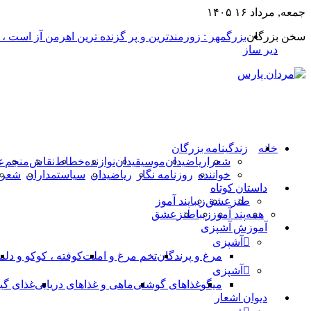
جمعه, مرداد ۱۶ ۱۴۰۵
سخن بزرگان
بزرگمهر : زورمندترین و پر گزنده ترین اهرمن آز است ،
دیر ساز
خانه
زندگینامه بزرگان
شعرا
ریاضیدان
موسیقیدان
نوازنده
خطاط
نقاش
منجم
ع
خواننده
روزنامه نگار
ریاضیدان
سیاستمداران
شعرا
داستان کوتاه
طنز
عشق
زیبا
پند آموز
همه
پند آموز
زیبا
طنز
عشق
آموزش آشپزی
آشپزی
مرغ و پرندگان
تخم مرغ و املت
کوفته ، کوکو و دلم
آشپزی
میگو
غذاهای گوشتی
ماهی و غذاهای دریایی
غذای گی
دیوان اشعار