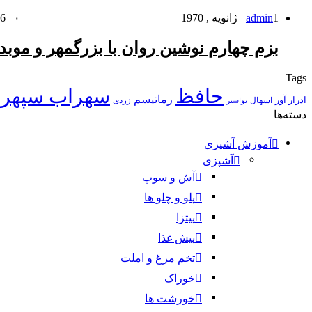
1 ژانویه , 1970
admin
۰
106
بزم چهارم نوشین روان با بزرگمهر و موبد
Tags
حافظ
سهراب سپهر
رماتیسم
ادرار آور
اسهال
زردی
بواسیر
دسته‌ها
آموزش آشپزی
آشپزی
آش و سوپ
پلو و چلو ها
پیتزا
پیش غذا
تخم مرغ و املت
خوراک
خورشت ها