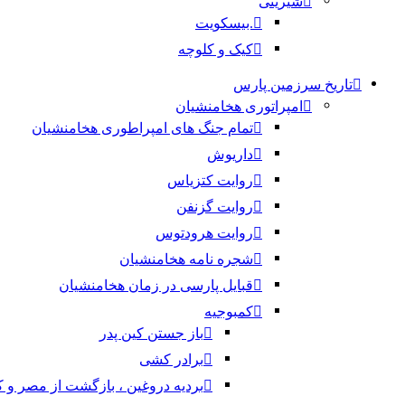
شیرینی
.بیسکویت
کیک و کلوچه
تاریخ سرزمین پارس
امپراتوری هخامنشیان
تمام جنگ های امپراطوری هخامنشیان
داریوش
روایت کتزیاس
روایت گزنفن
روایت هرودتوس
شجره نامه هخامنشیان
قبایل پارسی در زمان هخامنشیان
کمبوجیه
باز جستن کین پدر
برادر کشی
بردیه دروغین ، بازگشت از مصر و 