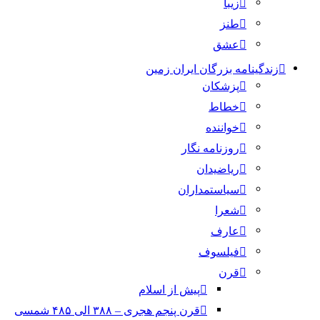
زیبا
طنز
عشق
زندگینامه بزرگان ایران زمین
پزشکان
خطاط
خواننده
روزنامه نگار
ریاضیدان
سیاستمداران
شعرا
عارف
فیلسوف
قرن
پیش از اسلام
قرن پنجم هجری – ۳۸۸ الی ۴۸۵ شمسی