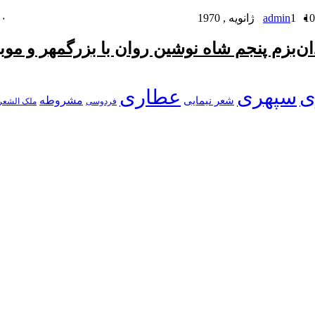
1 ژانویه , 1970
admin
۰
ان
بزم پنجم شاه نوشین روان با بزرگمهر و موب
ی
سپهری
عطاری
شعر نیمایی
مشروطه
فردوسی
ملک الشعر