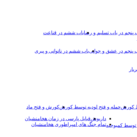
 پنجم در باب تسلیم و رضا
باب ششم در قناعت
 پنجم در عشق و جوانى
باب ششم در ناتوانى و پیرى
یار
ط کورش
حمله و فتح لودیه توسط کورش
کورش و فتح ماد
داریوش
قبایل پارسی در زمان هخامنشیان
تمام جنگ های امپراطوری هخامنشیان
وسط کمبوجیه