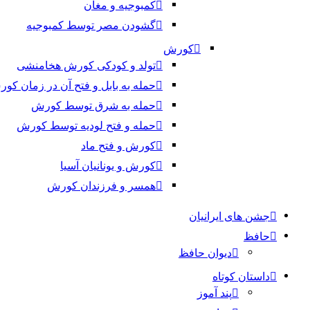
کمبوجیه و مغان
گشودن مصر توسط کمبوجیه
کورش
تولد و کودکی کورش هخامنشی
حمله به بابل و فتح آن در زمان کو
حمله به شرق توسط کورش
حمله و فتح لودیه توسط کورش
کورش و فتح ماد
کورش و یونانیان آسیا
همسر و فرزندان کورش
جشن های ایرانیان
حافظ
دیوان حافظ
داستان کوتاه
پند آموز