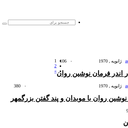
جست
برا
1
106
۰
a
2
»
ر اندر فرمان نوشین روان
380
۰
a
نوشین روان با موبدان و پند گفتن بزرگمهر
ن