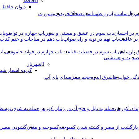
حافظ
دیوان حافظ
م
زال
ساسانیان
زو طهماسپ‏
ضحاک
فریدون
تهمورث
م در احسان
باب سوم در عشق و مستی و شور
باب چهارم در تواضع
باب
بر عافیت
باب نهم در توبه و راه صواب
باب دهم در مناجات و ختم کتاب
ق پارسایان
باب سوم در فضیلت قناعت
باب چهارم در فواید خاموشى
باب
 صحبت و همنشنى
شهریار
گزیده اشعار شهر
دگی خواب ها
شرق اندوه
حجم سبز
صدای پای آب
ندان کورش
حمله به بابل و فتح آن در زمان کورش
حمله به شرق توس
، بازگشت از مصر و کشته شدن کمبوجیه
کمبوجیه و مغان
گشودن مصر ت
جشن های پارسیان