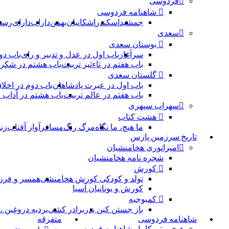
فردوسی
شاهنامه فردوسی
جمشید
اسکندر
اشکانیان
بهمن
داراب
دارای
رست
سعدی
بوستان سعدی
سرآغاز
باب اول در عدل و تدبیر و رای
باب دو
باب هفتم در تاءثیر تربیت
باب هشتم در شکر 
گلستان سعدی
باب اول در عبرت پادشاهان
باب دوم در اخلا
باب هفتم در عالم تربیت
باب هشتم در آداب
سهراب سپهری
هشت کتاب
ما هیچ، ما نگاه
مرگ رنگ
مسافر
آواز آفتاب
زن
تاریخ سرزمین پارس
امپراتوری هخامنشیان
شجره نامه هخامنشیان
کورش
تولد و کودکی کورش هخامنشی
همسر و فرز
کورش و یونانیان آسیا
کمبوجیه
باز جستن کین پدر
برادر کشی
بردیه دروغین 
شاهنامه فردوسی
متفرقه
همه
متن کامل شاهنامه فردوسی