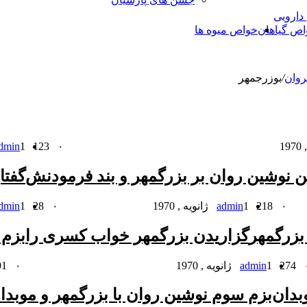
 دارویی
اص گیاهان
خواص میوه ها
روان
/
بوزرجمهر
۰
123
1 ژانویه , 1970
dmin
 نوشین روان بر بزرگمهر و بند فرمودنش
گفتا
۰
218
1 ژانویه , 1970
admin
۰
28
1 ژانویه , 1970
dmin
بزرگمهر
گزاریدن بزرگمهر خواب کسرى را
بزم 
274
1 ژانویه , 1970
admin
۰
91
بدان
بزم سوم نوشین روان با بزرگمهر و موبدا