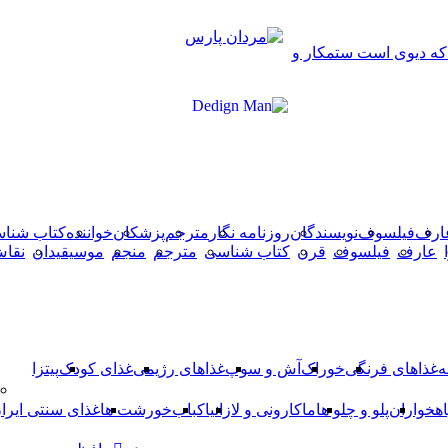
دکمه
 که دیوی است ستمکار و
بازگشت
به
بالا
ارف
فیلسوف
نویسندگان
روزنامه نگار
مترجم
پزشکان
خواننده
کتاب شنا
عارف
فیلسوف
قرن
کتاب شناسی
مترجم
منجم
موسیقیدان
نقا
ه
غذاهای فرنگی
خوراک
آش و سوپ
غذاهای رژیمی
غذای کودک
پیتزا
اهخواران
پلو و چلو ها
ماکارونی و لازانیا
کباب
خورشت ها
غذای سنتی ایرا