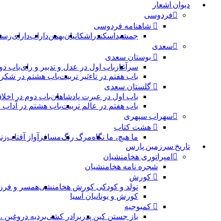
دیوان اشعار
فردوسی
شاهنامه فردوسی
جمشید
اسکندر
اشکانیان
بهمن
داراب
دارای
رست
سعدی
بوستان سعدی
سرآغاز
باب اول در عدل و تدبیر و رای
باب دو
باب هفتم در تاءثیر تربیت
باب هشتم در شکر 
گلستان سعدی
باب اول در عبرت پادشاهان
باب دوم در اخلا
باب هفتم در عالم تربیت
باب هشتم در آداب
سهراب سپهری
هشت کتاب
ما هیچ، ما نگاه
مرگ رنگ
مسافر
آواز آفتاب
زن
تاریخ سرزمین پارس
امپراتوری هخامنشیان
شجره نامه هخامنشیان
کورش
تولد و کودکی کورش هخامنشی
همسر و فرز
کورش و یونانیان آسیا
کمبوجیه
باز جستن کین پدر
برادر کشی
بردیه دروغین 