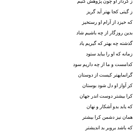
ز کردار او چون پژوهش کنیم‏
ز گیتى کجا بهتر آید گریز
که خیزد از آرام او رستخیز
بدین روزگار از چه باشیم شاد
گذشته چه بهتر که گیریم یاد
زمانه که او را بباید ستود
کدامست و ما از چه داریم سود
گرانمایه‏تر کیست از دوستان
کز آواز او دل شود بوستان‏
کرا بیشتر دوست اندر جهان
که یابد بدو آشکار و نهان‏
همان نیز دشمن کرا بیشتر
که باشد بروبر بد اندیش‏تر