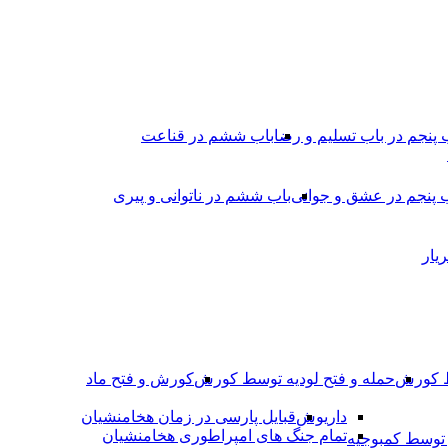
 پنجم در باب تسلیم و رضا
باب ششم در قناعت
 پنجم در عشق و جوانى
باب ششم در ناتوانى و پیرى
یار
ط کورش
حمله و فتح لودیه توسط کورش
کورش و فتح ماد
داریوش
قبایل پارسی در زمان هخامنشیان
تمام جنگ های امپراطوری هخامنشیان
وسط کمبوجیه