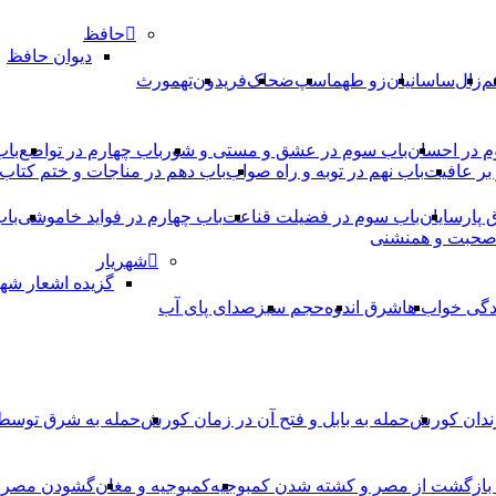
حافظ
دیوان حافظ
م
زال
ساسانیان
زو طهماسپ‏
ضحاک
فریدون
تهمورث
م در احسان
باب سوم در عشق و مستی و شور
باب چهارم در تواضع
باب
بر عافیت
باب نهم در توبه و راه صواب
باب دهم در مناجات و ختم کتاب
ق پارسایان
باب سوم در فضیلت قناعت
باب چهارم در فواید خاموشى
باب
 صحبت و همنشنى
شهریار
گزیده اشعار شهر
دگی خواب ها
شرق اندوه
حجم سبز
صدای پای آب
ندان کورش
حمله به بابل و فتح آن در زمان کورش
حمله به شرق توس
، بازگشت از مصر و کشته شدن کمبوجیه
کمبوجیه و مغان
گشودن مصر ت