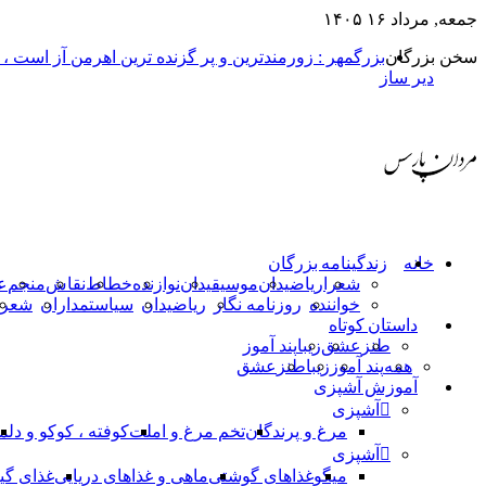
جمعه, مرداد ۱۶ ۱۴۰۵
سخن بزرگان
بزرگمهر : زورمندترین و پر گزنده ترین اهرمن آز است ،
دیر ساز
خانه
زندگینامه بزرگان
شعرا
ریاضیدان
موسیقیدان
نوازنده
خطاط
نقاش
منجم
ع
خواننده
روزنامه نگار
ریاضیدان
سیاستمداران
شعرا
داستان کوتاه
طنز
عشق
زیبا
پند آموز
همه
پند آموز
زیبا
طنز
عشق
آموزش آشپزی
آشپزی
مرغ و پرندگان
تخم مرغ و املت
کوفته ، کوکو و دلم
آشپزی
میگو
غذاهای گوشتی
ماهی و غذاهای دریایی
غذای گی