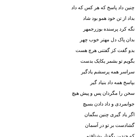
چنین داد پاسخ که هر کس که داد
بداد از تن خود همو بود شاد
نگه کرد پرسنده بوزرجمهر
بدان پاک دل مهتر خوب چهر
بدو گفت کز گفتنى هرچ هست
بگویم تو بشمر یکایک بدست‏
سراسر همه پرسشم یادگیر
بپاسخ همه داد بنیاد گیر
سخن را مگردان پس و پیش هیچ
جوانمردى و داد دادن بسیچ‏
اگر یاد گیرى چنین بى‏گمان
گشادست بر تو در آسمان‏
که چندین بگفتار بشتافتم