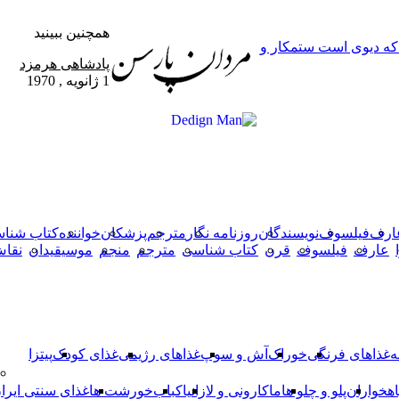
همچنین ببینید
 که دیوی است ستمکار و
بستن
پادشاهى هرمزد
1 ژانویه , 1970
X
وایبر
فیس
دکمه
واتس
تلگرام
آپ
بوک
بازگشت
به
بالا
ارف
فیلسوف
نویسندگان
روزنامه نگار
مترجم
پزشکان
خواننده
کتاب شنا
عارف
فیلسوف
قرن
کتاب شناسی
مترجم
منجم
موسیقیدان
نقا
ه
غذاهای فرنگی
خوراک
آش و سوپ
غذاهای رژیمی
غذای کودک
پیتزا
اهخواران
پلو و چلو ها
ماکارونی و لازانیا
کباب
خورشت ها
غذای سنتی ایرا