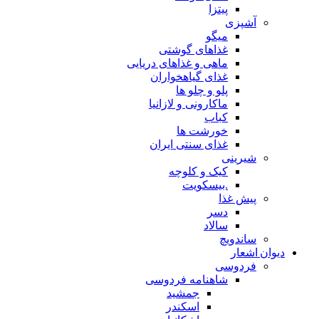
پیتزا
آشپزی
میگو
غذاهای گوشتی
ماهی و غذاهای دریایی
غذای گیاهخواران
پلو و چلو ها
ماکارونی و لازانیا
کباب
خورشت ها
غذای سنتی ایران
شیرینی
کیک و کلوچه
.بیسکویت
پیش غذا
دسر
سالاد
ساندویچ
دیوان اشعار
فردوسی
شاهنامه فردوسی
جمشید
اسکندر