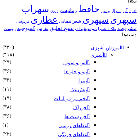
Tags
حافظ
سهراب
رماتیسم
ادرار آور
اسهال
زردی
بواسیر
سپهری
سپهری
عطاری
شعر نیمایی
فردوسی
نسخ تعلیق
کمبوجیه
مشروطه
موسیقیدان
نقرس
یبوست
ملک الشعرا
دسته‌ها
(۴۳۰)
آموزش آشپزی
(۴۱۸)
آشپزی
(۲۹)
آش و سوپ
(۳۶)
پلو و چلو ها
(۳۳)
پیتزا
(۱۱)
پیش غذا
(۱۹)
تخم مرغ و املت
(۳۸)
خوراک
(۳۶)
خورشت ها
(۱)
غذاهای رژیمی
(۲۲)
غذاهای فرنگی