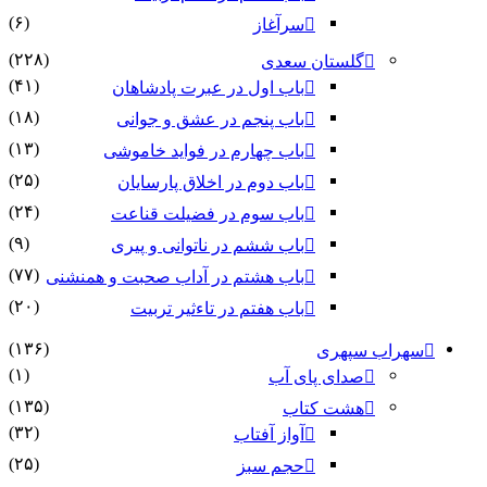
(۶)
سرآغاز
(۲۲۸)
گلستان سعدی
(۴۱)
باب اول در عبرت پادشاهان
(۱۸)
باب پنجم در عشق و جوانى
(۱۳)
باب چهارم در فواید خاموشى
(۲۵)
باب دوم در اخلاق پارسایان
(۲۴)
باب سوم در فضیلت قناعت
(۹)
باب ششم در ناتوانى و پیرى
(۷۷)
باب هشتم در آداب صحبت و همنشنى
(۲۰)
باب هفتم در تاءثیر تربیت
(۱۳۶)
سهراب سپهری
(۱)
صدای پای آب
(۱۳۵)
هشت کتاب
(۳۲)
آواز آفتاب
(۲۵)
حجم سبز