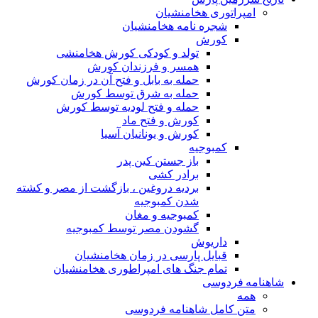
امپراتوری هخامنشیان
شجره نامه هخامنشیان
کورش
تولد و کودکی کورش هخامنشی
همسر و فرزندان کورش
حمله به بابل و فتح آن در زمان کورش
حمله به شرق توسط کورش
حمله و فتح لودیه توسط کورش
کورش و فتح ماد
کورش و یونانیان آسیا
کمبوجیه
باز جستن کین پدر
برادر کشی
بردیه دروغین ، بازگشت از مصر و کشته
شدن کمبوجیه
کمبوجیه و مغان
گشودن مصر توسط کمبوجیه
داریوش
قبایل پارسی در زمان هخامنشیان
تمام جنگ های امپراطوری هخامنشیان
شاهنامه فردوسی
همه
متن کامل شاهنامه فردوسی