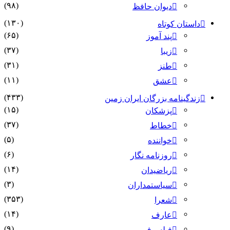
(۹۸)
دیوان حافظ
(۱۳۰)
داستان کوتاه
(۶۵)
پند آموز
(۳۷)
زیبا
(۳۱)
طنز
(۱۱)
عشق
(۴۳۳)
زندگینامه بزرگان ایران زمین
(۱۵)
پزشکان
(۳۷)
خطاط
(۵)
خواننده
(۶)
روزنامه نگار
(۱۴)
ریاضیدان
(۳)
سیاستمداران
(۳۵۳)
شعرا
(۱۴)
عارف
(۹)
فیلسوف