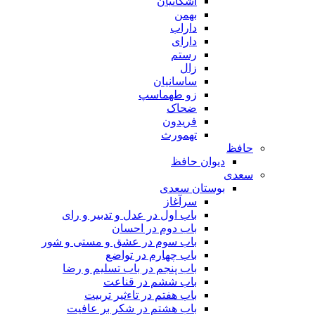
اشکانیان
بهمن
داراب
دارای
رستم
زال
ساسانیان
زو طهماسپ‏
ضحاک
فریدون
تهمورث
حافظ
دیوان حافظ
سعدی
بوستان سعدی
سرآغاز
باب اول در عدل و تدبیر و رای
باب دوم در احسان
باب سوم در عشق و مستی و شور
باب چهارم در تواضع
باب پنجم در باب تسلیم و رضا
باب ششم در قناعت
باب هفتم در تاءثیر تربیت
باب هشتم در شکر بر عافیت