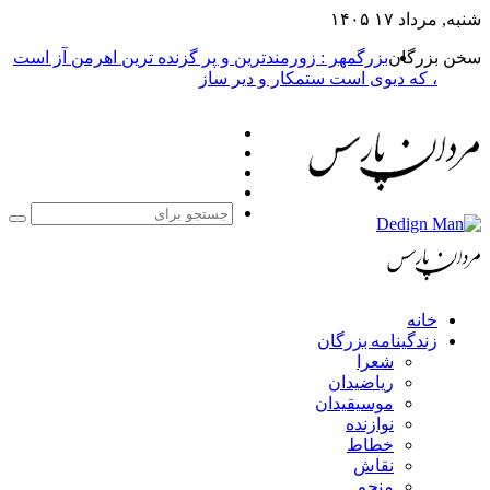
شنبه, مرداد ۱۷ ۱۴۰۵
سخن بزرگان
بزرگمهر : زورمندترین و پر گزنده ترین اهرمن آز است
، که دیوی است ستمکار و دیر ساز
فیس
X
بوک
یوتیوب
اینستاگرام
جست
برا
خانه
زندگینامه بزرگان
شعرا
ریاضیدان
موسیقیدان
نوازنده
خطاط
نقاش
منجم