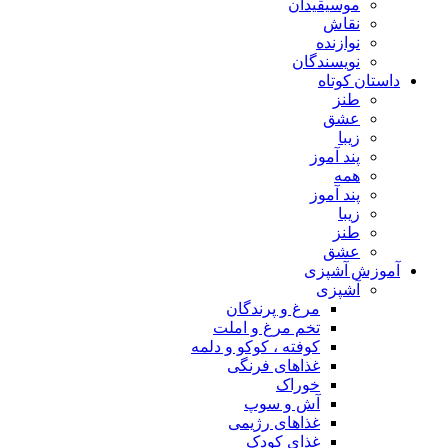
موسیقیدان
نقاش
نوازنده
نویسندگان
داستان کوتاه
طنز
عشق
زیبا
پند آموز
همه
پند آموز
زیبا
طنز
عشق
آموزش آشپزی
آشپزی
مرغ و پرندگان
تخم مرغ و املت
کوفته ، کوکو و دلمه
غذاهای فرنگی
خوراک
آش و سوپ
غذاهای رژیمی
غذای کودک