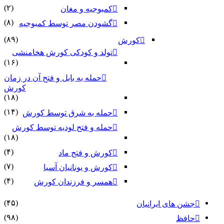
(۲)
کمبوجیه و مغان
(۸)
گشودن مصر توسط کمبوجیه
(۸۹)
کورش
تولد و کودکی کورش هخامنشی
(۱۶)
حمله به بابل و فتح آن در زمان
کورش
(۱۸)
(۱۴)
حمله به شرق توسط کورش
حمله و فتح لودیه توسط کورش
(۱۸)
(۴)
کورش و فتح ماد
(۷)
کورش و یونانیان آسیا
(۴)
همسر و فرزندان کورش
(۴۵)
جشن های ایرانیان
(۹۸)
حافظ