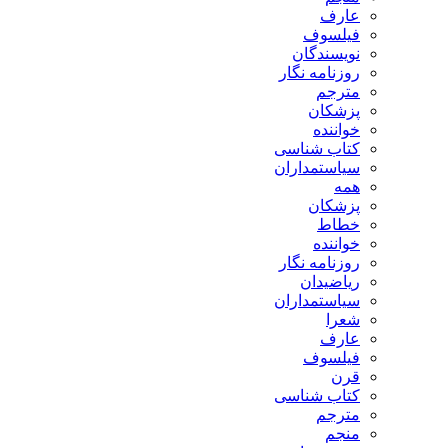
عارف
فیلسوف
نویسندگان
روزنامه نگار
مترجم
پزشکان
خواننده
کتاب شناسی
سیاستمداران
همه
پزشکان
خطاط
خواننده
روزنامه نگار
ریاضیدان
سیاستمداران
شعرا
عارف
فیلسوف
قرن
کتاب شناسی
مترجم
منجم