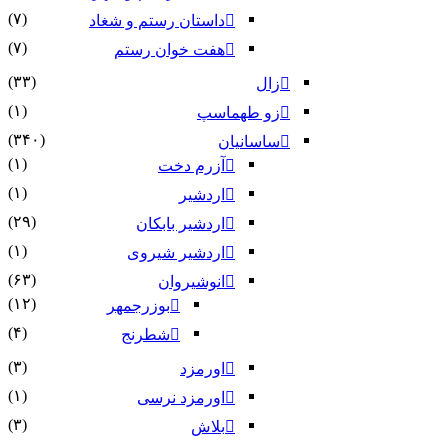
(۷)
داستان رستم و شغاد
(۷)
هفت خوان رستم‏
(۳۳)
زال
(۱)
زو طهماسپ‏
(۳۴۰)
ساسانیان
(۱)
آزرم دخت
(۱)
اردشیر
(۲۹)
اردشیر بابکان
(۱)
اردشیر شیروی
(۶۳)
انوشیروان
(۱۲)
بوزرجمهر
(۴)
شطرنج
(۳)
اورمزد
(۱)
اورمزد نرسى‏
(۳)
بلاش