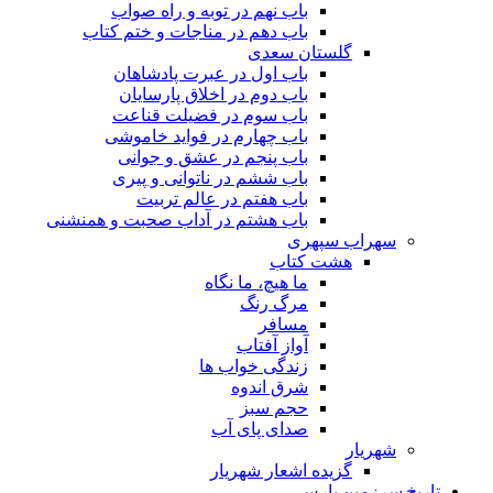
باب نهم در توبه و راه صواب
باب دهم در مناجات و ختم کتاب
گلستان سعدی
باب اول در عبرت پادشاهان
باب دوم در اخلاق پارسایان
باب سوم در فضیلت قناعت
باب چهارم در فواید خاموشى
باب پنجم در عشق و جوانى
باب ششم در ناتوانى و پیرى
باب هفتم در عالم تربیت
باب هشتم در آداب صحبت و همنشنى
سهراب سپهری
هشت کتاب
ما هیچ، ما نگاه
مرگ رنگ
مسافر
آواز آفتاب
زندگی خواب ها
شرق اندوه
حجم سبز
صدای پای آب
شهریار
گزیده اشعار شهریار
تاریخ سرزمین پارس