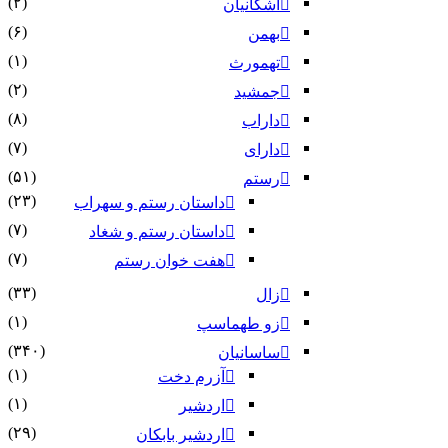
(۲)
اشکانیان
(۶)
بهمن
(۱)
تهمورث
(۲)
جمشید
(۸)
داراب
(۷)
دارای
(۵۱)
رستم
(۲۳)
داستان رستم و سهراب
(۷)
داستان رستم و شغاد
(۷)
هفت خوان رستم‏
(۳۳)
زال
(۱)
زو طهماسپ‏
(۳۴۰)
ساسانیان
(۱)
آزرم دخت
(۱)
اردشیر
(۲۹)
اردشیر بابکان