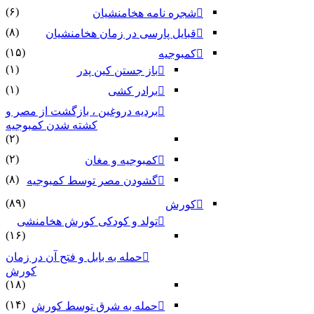
(۶)
شجره نامه هخامنشیان
(۸)
قبایل پارسی در زمان هخامنشیان
(۱۵)
کمبوجیه
(۱)
باز جستن کین پدر
(۱)
برادر کشی
بردیه دروغین ، بازگشت از مصر و
کشته شدن کمبوجیه
(۲)
(۲)
کمبوجیه و مغان
(۸)
گشودن مصر توسط کمبوجیه
(۸۹)
کورش
تولد و کودکی کورش هخامنشی
(۱۶)
حمله به بابل و فتح آن در زمان
کورش
(۱۸)
(۱۴)
حمله به شرق توسط کورش