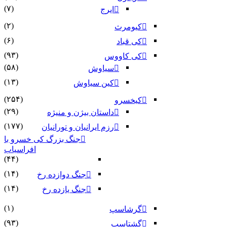
(۷)
ایرج
(۲)
کیومرث
(۶)
کی قباد
(۹۳)
کی کاووس
(۵۸)
سیاوش
(۱۳)
کین سیاوش
(۲۵۴)
کیخسرو
(۲۹)
داستان بیژن و منیژه
(۱۷۷)
رزم ایرانیان و تورانیان
جنگ بزرگ کی خسرو با
افراسیاب
(۴۴)
(۱۴)
جنگ دوازده رخ
(۱۴)
جنگ یازده رخ
(۱)
گرشاسپ
(۹۳)
گشتاسب