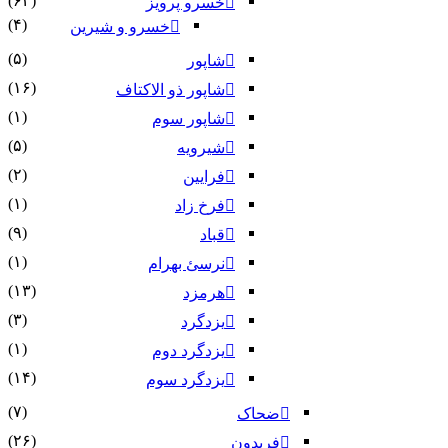
(۶۴)
خسرو پرویز
(۴)
خسرو و شیرین
(۵)
شاپور
(۱۶)
شاپور ذو الاکتاف
(۱)
شاپور سوم‏
(۵)
شیرویه
(۲)
فرایین
(۱)
فرخ زاد
(۹)
قباد
(۱)
نرسئ بهرام‏
(۱۳)
هرمزد
(۳)
یزدگرد
(۱)
یزدگرد دوم
(۱۴)
یزدگرد سوم
(۷)
ضحاک
(۲۶)
فریدون