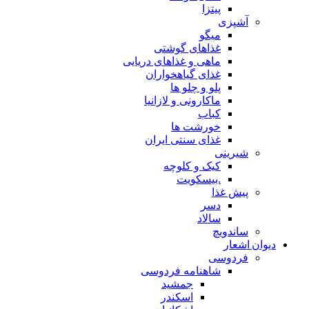
پیتزا
آشپزی
میگو
غذاهای گوشتی
ماهی و غذاهای دریایی
غذای گیاهخواران
پلو و چلو ها
ماکارونی و لازانیا
کباب
خورشت ها
غذای سنتی ایران
شیرینی
کیک و کلوچه
.بیسکویت
پیش غذا
دسر
سالاد
ساندویچ
دیوان اشعار
فردوسی
شاهنامه فردوسی
جمشید
اسکندر