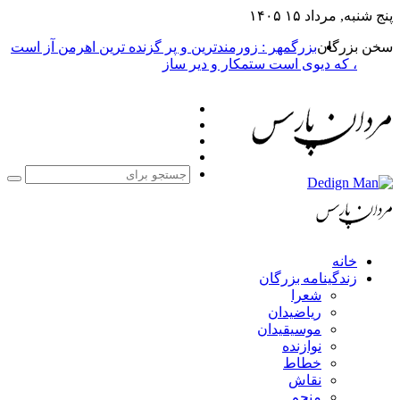
پنج شنبه, مرداد ۱۵ ۱۴۰۵
سخن بزرگان
بزرگمهر : زورمندترین و پر گزنده ترین اهرمن آز است
، که دیوی است ستمکار و دیر ساز
فیس
X
بوک
یوتیوب
اینستاگرام
جست
برا
خانه
زندگینامه بزرگان
شعرا
ریاضیدان
موسیقیدان
نوازنده
خطاط
نقاش
منجم