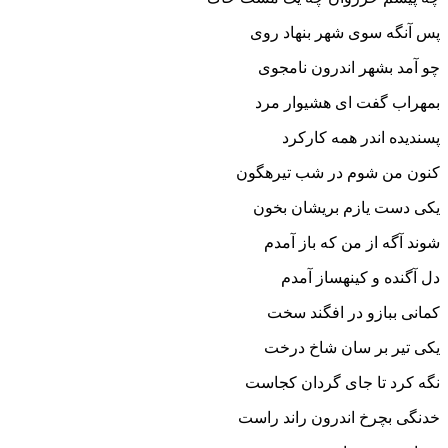
پس آنگه سوى شهر بنهاد روى
چو آمد بشهر اندرون نامجوى‏
بمهراب گفت اى هشیوار مرد
پسندیده اندر همه کارکرد
کنون من شوم در شب تیره‏گون
یکى دست یازم بریشان بخون‏
شوند آگه از من که باز آمدم
دل آگنده و کینه‏ساز آمدم‏
کمانى ببازو در افگند سخت
یکى تیر بر سان شاخ درخت‏
نگه کرد تا جاى گردان کجاست
خدنگى بچرخ اندرون راند راست‏