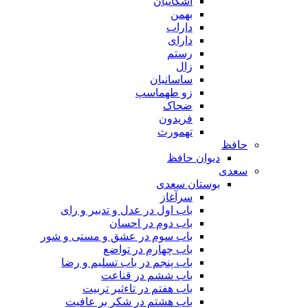
اشکانیان
بهمن
داراب
دارای
رستم
زال
ساسانیان
زو طهماسپ‏
ضحاک
فریدون
تهمورث
حافظ
دیوان حافظ
سعدی
بوستان سعدی
سرآغاز
باب اول در عدل و تدبیر و رای
باب دوم در احسان
باب سوم در عشق و مستی و شور
باب چهارم در تواضع
باب پنجم در باب تسلیم و رضا
باب ششم در قناعت
باب هفتم در تاءثیر تربیت
باب هشتم در شکر بر عافیت