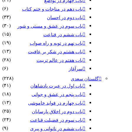
باب چهارم در تواضع
(۶)
باب دهم در مناجات و ختم کتاب
(۳۳)
باب دوم در احسان
(۳۰)
باب سوم در عشق و مستی و شور
(۱۵)
باب ششم در قناعت
(۱۹)
باب نهم در توبه و راه صواب
(۱۳)
باب هشتم در شکر بر عافیت
(۲۸)
باب هفتم در عالم تربیت
(۶)
سرآغاز
(۲۲۸)
گلستان سعدی
(۴۱)
باب اول در عبرت پادشاهان
(۱۸)
باب پنجم در عشق و جوانى
(۱۳)
باب چهارم در فواید خاموشى
(۲۵)
باب دوم در اخلاق پارسایان
(۲۴)
باب سوم در فضیلت قناعت
(۹)
باب ششم در ناتوانى و پیرى