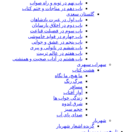
باب نهم در توبه و راه صواب
باب دهم در مناجات و ختم کتاب
گلستان سعدی
باب اول در عبرت پادشاهان
باب دوم در اخلاق پارسایان
باب سوم در فضیلت قناعت
باب چهارم در فواید خاموشى
باب پنجم در عشق و جوانى
باب ششم در ناتوانى و پیرى
باب هفتم در عالم تربیت
باب هشتم در آداب صحبت و همنشنى
سهراب سپهری
هشت کتاب
ما هیچ، ما نگاه
مرگ رنگ
مسافر
آواز آفتاب
زندگی خواب ها
شرق اندوه
حجم سبز
صدای پای آب
شهریار
گزیده اشعار شهریار
تاریخ سرزمین پارس