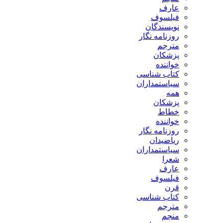
عارف
فیلسوف
نویسندگان
روزنامه نگار
مترجم
پزشکان
خواننده
کتاب شناسی
سیاستمداران
همه
پزشکان
خطاط
خواننده
روزنامه نگار
ریاضیدان
سیاستمداران
شعرا
عارف
فیلسوف
قرن
کتاب شناسی
مترجم
منجم