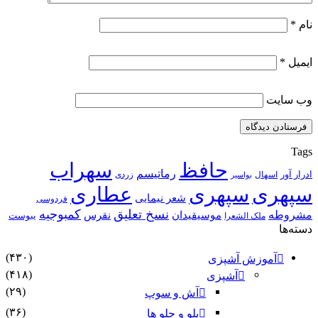
نام
*
ایمیل
*
وب‌ سایت
Tags
حافظ
سهراب
رماتیسم
ادرار آور
اسهال
زردی
بواسیر
سپهری
سپهری
عطاری
شعر نیمایی
فردوسی
نسخ تعلیق
کمبوجیه
مشروطه
موسیقیدان
نقرس
یبوست
ملک الشعرا
دسته‌ها
(۴۳۰)
آموزش آشپزی
(۴۱۸)
آشپزی
(۲۹)
آش و سوپ
(۳۶)
پلو و چلو ها