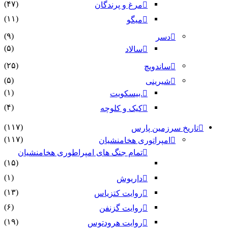
(۴۷)
مرغ و پرندگان
(۱۱)
میگو
(۹)
دسر
(۵)
سالاد
(۲۵)
ساندویچ
(۵)
شیرینی
(۱)
.بیسکویت
(۴)
کیک و کلوچه
(۱۱۷)
تاریخ سرزمین پارس
(۱۱۷)
امپراتوری هخامنشیان
تمام جنگ های امپراطوری هخامنشیان
(۱۵)
(۱)
داریوش
(۱۳)
روایت کتزیاس
(۶)
روایت گزنفن
(۱۹)
روایت هرودتوس