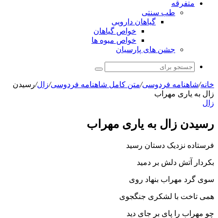
متفرقه
طب سنتی
گیاهان دارویی
خواص گیاهان
خواص میوه ها
جشن های پارسیان
جستجو
برای
خانه
/
شاهنامه فردوسی
/
متن کامل شاهنامه فردوسی
/
زال
/
رسیدن
زال به یارى مهراب‏
زال
رسیدن زال به یارى مهراب‏
فرستاده نزدیک دستان رسید
بکردار آتش دلش بر دمید
سوى گرد مهراب بنهاد روى
همى تاخت با لشکرى جنگجوى‏
چو مهراب را پاى بر جاى دید