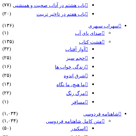
(۷۷)
باب هشتم در آداب صحبت و همنشنى
(۲۰)
باب هفتم در تاءثیر تربیت
(۱۳۶)
سهراب سپهری
(۱)
صدای پای آب
(۱۳۵)
هشت کتاب
(۳۲)
آواز آفتاب
(۲۵)
حجم سبز
(۱۶)
زندگی خواب ها
(۲۵)
شرق اندوه
(۱۴)
ما هیچ، ما نگاه
(۲۲)
مرگ رنگ
(۱)
مسافر
(۱,۰۳۴)
شاهنامه فردوسی
(۱,۰۳۴)
متن کامل شاهنامه فردوسی
(۵۰)
اسکندر