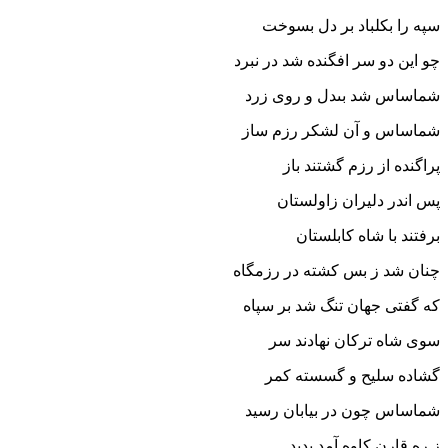
سپه را بکلباد بر دل بسوخت‏
چو این دو سر افگنده شد در نبرد
شماساس شد بى‏دل و روى زرد
شماساس و آن لشکر رزم ساز
پراگنده از رزم گشتند باز
پس اندر دلیران زاولستان
برفتند با شاه کابلستان‏
چنان شد ز بس کشته در رزمگاه
که گفتى جهان تنگ شد بر سپاه‏
سوى شاه ترکان نهادند سر
گشاده سلیح و گسسته کمر
شماساس چون در بیابان رسید
ز ره قارن کاوه آمد پدید