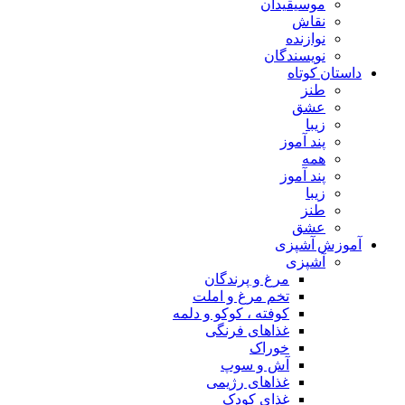
موسیقیدان
نقاش
نوازنده
نویسندگان
داستان کوتاه
طنز
عشق
زیبا
پند آموز
همه
پند آموز
زیبا
طنز
عشق
آموزش آشپزی
آشپزی
مرغ و پرندگان
تخم مرغ و املت
کوفته ، کوکو و دلمه
غذاهای فرنگی
خوراک
آش و سوپ
غذاهای رژیمی
غذای کودک