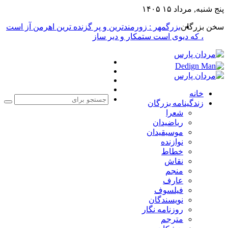
پنج شنبه, مرداد ۱۵ ۱۴۰۵
سخن بزرگان
بزرگمهر : زورمندترین و پر گزنده ترین اهرمن آز است
، که دیوی است ستمکار و دیر ساز
فیس
X
بوک
یوتیوب
اینستاگرام
خانه
زندگینامه بزرگان
جست
شعرا
برا
ریاضیدان
موسیقیدان
نوازنده
خطاط
نقاش
منجم
عارف
فیلسوف
نویسندگان
روزنامه نگار
مترجم