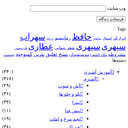
وب‌ سایت
Tags
حافظ
سهراب
رماتیسم
ادرار آور
اسهال
زردی
بواسیر
سپهری
سپهری
عطاری
شعر نیمایی
فردوسی
نسخ تعلیق
کمبوجیه
مشروطه
موسیقیدان
نقرس
یبوست
ملک الشعرا
دسته‌ها
(۴۳۰)
آموزش آشپزی
(۴۱۸)
آشپزی
(۲۹)
آش و سوپ
(۳۶)
پلو و چلو ها
(۳۳)
پیتزا
(۱۱)
پیش غذا
(۱۹)
تخم مرغ و املت
(۳۸)
خوراک