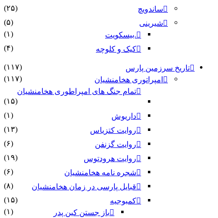
(۲۵)
ساندویچ
(۵)
شیرینی
(۱)
.بیسکویت
(۴)
کیک و کلوچه
(۱۱۷)
تاریخ سرزمین پارس
(۱۱۷)
امپراتوری هخامنشیان
تمام جنگ های امپراطوری هخامنشیان
(۱۵)
(۱)
داریوش
(۱۳)
روایت کتزیاس
(۶)
روایت گزنفن
(۱۹)
روایت هرودتوس
(۶)
شجره نامه هخامنشیان
(۸)
قبایل پارسی در زمان هخامنشیان
(۱۵)
کمبوجیه
(۱)
باز جستن کین پدر