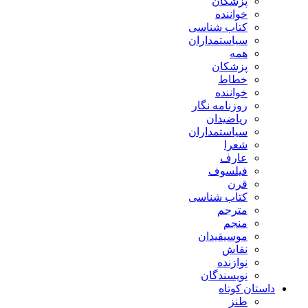
پزشکان
خواننده
کتاب شناسی
سیاستمداران
همه
پزشکان
خطاط
خواننده
روزنامه نگار
ریاضیدان
سیاستمداران
شعرا
عارف
فیلسوف
قرن
کتاب شناسی
مترجم
منجم
موسیقیدان
نقاش
نوازنده
نویسندگان
داستان کوتاه
طنز