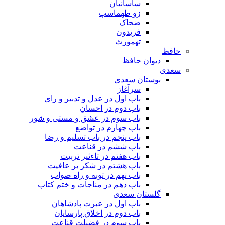
ساسانیان
زو طهماسپ‏
ضحاک
فریدون
تهمورث
حافظ
دیوان حافظ
سعدی
بوستان سعدی
سرآغاز
باب اول در عدل و تدبیر و رای
باب دوم در احسان
باب سوم در عشق و مستی و شور
باب چهارم در تواضع
باب پنجم در باب تسلیم و رضا
باب ششم در قناعت
باب هفتم در تاءثیر تربیت
باب هشتم در شکر بر عافیت
باب نهم در توبه و راه صواب
باب دهم در مناجات و ختم کتاب
گلستان سعدی
باب اول در عبرت پادشاهان
باب دوم در اخلاق پارسایان
باب سوم در فضیلت قناعت