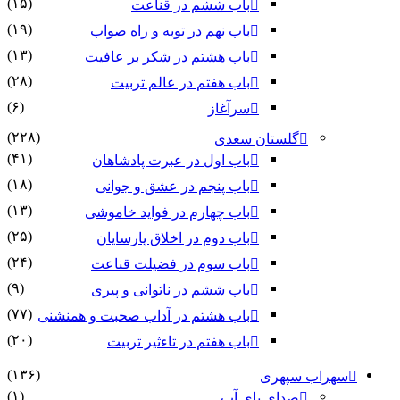
(۱۵)
باب ششم در قناعت
(۱۹)
باب نهم در توبه و راه صواب
(۱۳)
باب هشتم در شکر بر عافیت
(۲۸)
باب هفتم در عالم تربیت
(۶)
سرآغاز
(۲۲۸)
گلستان سعدی
(۴۱)
باب اول در عبرت پادشاهان
(۱۸)
باب پنجم در عشق و جوانى
(۱۳)
باب چهارم در فواید خاموشى
(۲۵)
باب دوم در اخلاق پارسایان
(۲۴)
باب سوم در فضیلت قناعت
(۹)
باب ششم در ناتوانى و پیرى
(۷۷)
باب هشتم در آداب صحبت و همنشنى
(۲۰)
باب هفتم در تاءثیر تربیت
(۱۳۶)
سهراب سپهری
(۱)
صدای پای آب