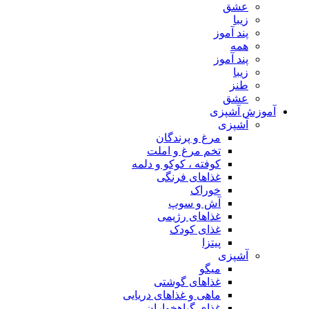
عشق
زیبا
پند آموز
همه
پند آموز
زیبا
طنز
عشق
آموزش آشپزی
آشپزی
مرغ و پرندگان
تخم مرغ و املت
کوفته ، کوکو و دلمه
غذاهای فرنگی
خوراک
آش و سوپ
غذاهای رژیمی
غذای کودک
پیتزا
آشپزی
میگو
غذاهای گوشتی
ماهی و غذاهای دریایی
غذای گیاهخواران