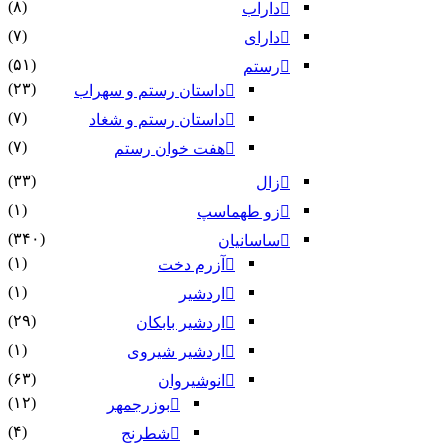
(۸)
داراب
(۷)
دارای
(۵۱)
رستم
(۲۳)
داستان رستم و سهراب
(۷)
داستان رستم و شغاد
(۷)
هفت خوان رستم‏
(۳۳)
زال
(۱)
زو طهماسپ‏
(۳۴۰)
ساسانیان
(۱)
آزرم دخت
(۱)
اردشیر
(۲۹)
اردشیر بابکان
(۱)
اردشیر شیروی
(۶۳)
انوشیروان
(۱۲)
بوزرجمهر
(۴)
شطرنج