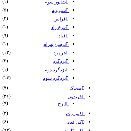
(۱)
شاپور سوم‏
(۵)
شیرویه
(۲)
فرایین
(۱)
فرخ زاد
(۹)
قباد
(۱)
نرسئ بهرام‏
(۱۳)
هرمزد
(۳)
یزدگرد
(۱)
یزدگرد دوم
(۱۴)
یزدگرد سوم
(۷)
ضحاک
(۲۶)
فریدون
(۷)
ایرج
(۲)
کیومرث
(۶)
کی قباد
(۹۳)
کی کاووس