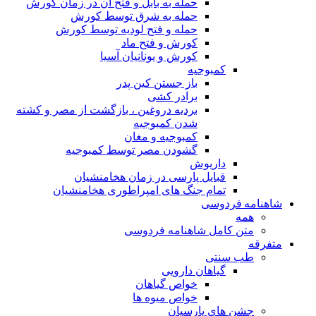
حمله به بابل و فتح آن در زمان کورش
حمله به شرق توسط کورش
حمله و فتح لودیه توسط کورش
کورش و فتح ماد
کورش و یونانیان آسیا
کمبوجیه
باز جستن کین پدر
برادر کشی
بردیه دروغین ، بازگشت از مصر و کشته
شدن کمبوجیه
کمبوجیه و مغان
گشودن مصر توسط کمبوجیه
داریوش
قبایل پارسی در زمان هخامنشیان
تمام جنگ های امپراطوری هخامنشیان
شاهنامه فردوسی
همه
متن کامل شاهنامه فردوسی
متفرقه
طب سنتی
گیاهان دارویی
خواص گیاهان
خواص میوه ها
جشن های پارسیان