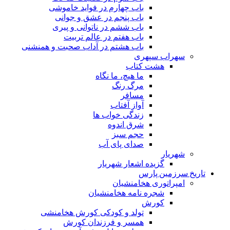
باب چهارم در فواید خاموشى
باب پنجم در عشق و جوانى
باب ششم در ناتوانى و پیرى
باب هفتم در عالم تربیت
باب هشتم در آداب صحبت و همنشنى
سهراب سپهری
هشت کتاب
ما هیچ، ما نگاه
مرگ رنگ
مسافر
آواز آفتاب
زندگی خواب ها
شرق اندوه
حجم سبز
صدای پای آب
شهریار
گزیده اشعار شهریار
تاریخ سرزمین پارس
امپراتوری هخامنشیان
شجره نامه هخامنشیان
کورش
تولد و کودکی کورش هخامنشی
همسر و فرزندان کورش