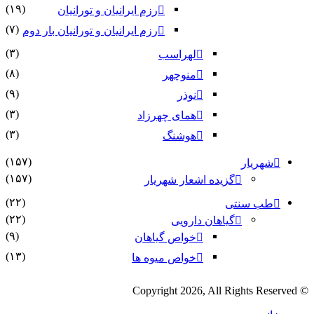
(۱۹)
رزم ایرانیان و تورانیان
(۷)
رزم ایرانیان و تورانیان بار دوم
(۳)
لهراسب
(۸)
منوچهر
(۹)
نوذر
(۳)
هماى چهرزاد
(۳)
هوشنگ
(۱۵۷)
شهریار
(۱۵۷)
گزیده اشعار شهریار
(۲۲)
طب سنتی
(۲۲)
گیاهان دارویی
(۹)
خواص گیاهان
(۱۳)
خواص میوه ها
© Copyright 2026, All Rights Reserved