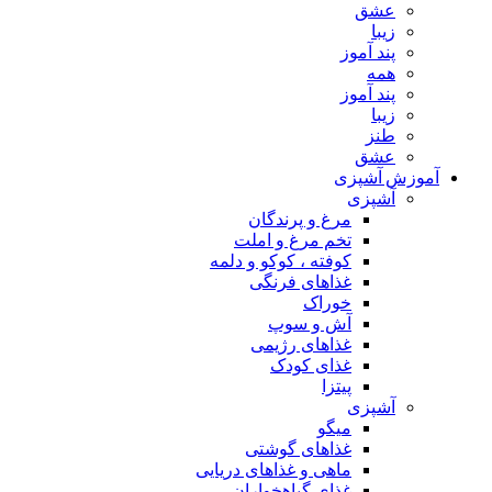
عشق
زیبا
پند آموز
همه
پند آموز
زیبا
طنز
عشق
آموزش آشپزی
آشپزی
مرغ و پرندگان
تخم مرغ و املت
کوفته ، کوکو و دلمه
غذاهای فرنگی
خوراک
آش و سوپ
غذاهای رژیمی
غذای کودک
پیتزا
آشپزی
میگو
غذاهای گوشتی
ماهی و غذاهای دریایی
غذای گیاهخواران