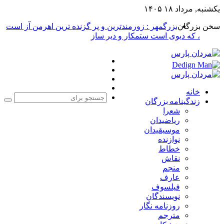
یکشنبه, مرداد ۱۸ ۱۴۰۵
سخن بزرگان
بزرگمهر : زورمندترین و پر گزنده ترین اهرمن آز است
، که دیوی است ستمکار و دیر ساز
فیس
X
بوک
یوتیوب
اینستاگرام
خانه
زندگینامه بزرگان
جست
شعرا
برا
ریاضیدان
موسیقیدان
نوازنده
خطاط
نقاش
منجم
عارف
فیلسوف
نویسندگان
روزنامه نگار
مترجم