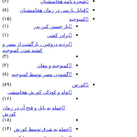
(۶)
شجره نامه هخامنشیان
(۸)
قبایل پارسی در زمان هخامنشیان
(۱۵)
کمبوجیه
(۱)
باز جستن کین پدر
(۱)
برادر کشی
بردیه دروغین ، بازگشت از مصر و
کشته شدن کمبوجیه
(۲)
(۲)
کمبوجیه و مغان
(۸)
گشودن مصر توسط کمبوجیه
(۸۹)
کورش
تولد و کودکی کورش هخامنشی
(۱۶)
حمله به بابل و فتح آن در زمان
کورش
(۱۸)
(۱۴)
حمله به شرق توسط کورش