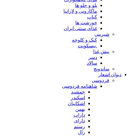
پلو و چلو ها
ماکارونی و لازانیا
کباب
خورشت ها
غذای سنتی ایران
شیرینی
کیک و کلوچه
.بیسکویت
پیش غذا
دسر
سالاد
ساندویچ
دیوان اشعار
فردوسی
شاهنامه فردوسی
جمشید
اسکندر
اشکانیان
بهمن
داراب
دارای
رستم
زال