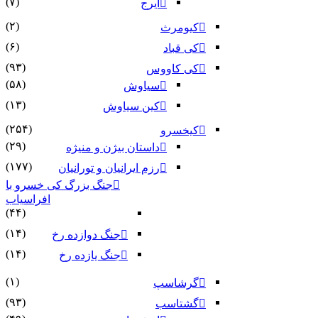
(۷)
ایرج
(۲)
کیومرث
(۶)
کی قباد
(۹۳)
کی کاووس
(۵۸)
سیاوش
(۱۳)
کین سیاوش
(۲۵۴)
کیخسرو
(۲۹)
داستان بیژن و منیژه
(۱۷۷)
رزم ایرانیان و تورانیان
جنگ بزرگ کی خسرو با
افراسیاب
(۴۴)
(۱۴)
جنگ دوازده رخ
(۱۴)
جنگ یازده رخ
(۱)
گرشاسپ
(۹۳)
گشتاسب