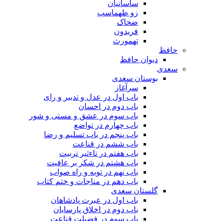
ساسانیان
زو طهماسپ‏
ضحاک
فریدون
تهمورث
حافظ
دیوان حافظ
سعدی
بوستان سعدی
سرآغاز
باب اول در عدل و تدبیر و رای
باب دوم در احسان
باب سوم در عشق و مستی و شور
باب چهارم در تواضع
باب پنجم در باب تسلیم و رضا
باب ششم در قناعت
باب هفتم در تاءثیر تربیت
باب هشتم در شکر بر عافیت
باب نهم در توبه و راه صواب
باب دهم در مناجات و ختم کتاب
گلستان سعدی
باب اول در عبرت پادشاهان
باب دوم در اخلاق پارسایان
باب سوم در فضیلت قناعت