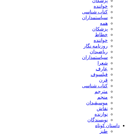
پزشکان
خواننده
کتاب شناسی
سیاستمداران
همه
پزشکان
خطاط
خواننده
روزنامه نگار
ریاضیدان
سیاستمداران
شعرا
عارف
فیلسوف
قرن
کتاب شناسی
مترجم
منجم
موسیقیدان
نقاش
نوازنده
نویسندگان
داستان کوتاه
طنز