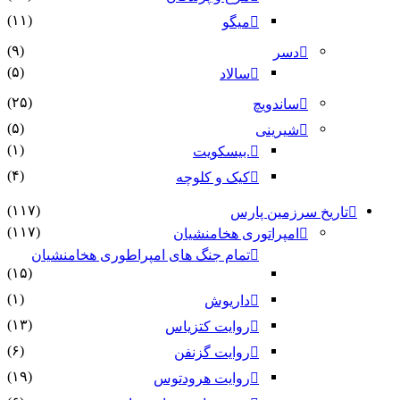
(۱۱)
میگو
(۹)
دسر
(۵)
سالاد
(۲۵)
ساندویچ
(۵)
شیرینی
(۱)
.بیسکویت
(۴)
کیک و کلوچه
(۱۱۷)
تاریخ سرزمین پارس
(۱۱۷)
امپراتوری هخامنشیان
تمام جنگ های امپراطوری هخامنشیان
(۱۵)
(۱)
داریوش
(۱۳)
روایت کتزیاس
(۶)
روایت گزنفن
(۱۹)
روایت هرودتوس