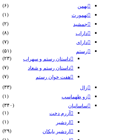
(۶)
بهمن
(۱)
تهمورث
(۲)
جمشید
(۸)
داراب
(۷)
دارای
(۵۱)
رستم
(۲۳)
داستان رستم و سهراب
(۷)
داستان رستم و شغاد
(۷)
هفت خوان رستم‏
(۳۳)
زال
(۱)
زو طهماسپ‏
(۳۴۰)
ساسانیان
(۱)
آزرم دخت
(۱)
اردشیر
(۲۹)
اردشیر بابکان
(۱)