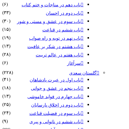
(۶)
باب دهم در مناجات و ختم کتاب
(۳۳)
باب دوم در احسان
(۳۰)
باب سوم در عشق و مستی و شور
(۱۵)
باب ششم در قناعت
(۱۹)
باب نهم در توبه و راه صواب
(۱۳)
باب هشتم در شکر بر عافیت
(۲۸)
باب هفتم در عالم تربیت
(۶)
سرآغاز
(۲۲۸)
گلستان سعدی
(۴۱)
باب اول در عبرت پادشاهان
(۱۸)
باب پنجم در عشق و جوانى
(۱۳)
باب چهارم در فواید خاموشى
(۲۵)
باب دوم در اخلاق پارسایان
(۲۴)
باب سوم در فضیلت قناعت
(۹)
باب ششم در ناتوانى و پیرى