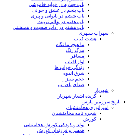
باب چهارم در فواید خاموشى
باب پنجم در عشق و جوانى
باب ششم در ناتوانى و پیرى
باب هفتم در عالم تربیت
باب هشتم در آداب صحبت و همنشنى
سهراب سپهری
هشت کتاب
ما هیچ، ما نگاه
مرگ رنگ
مسافر
آواز آفتاب
زندگی خواب ها
شرق اندوه
حجم سبز
صدای پای آب
شهریار
گزیده اشعار شهریار
تاریخ سرزمین پارس
امپراتوری هخامنشیان
شجره نامه هخامنشیان
کورش
تولد و کودکی کورش هخامنشی
همسر و فرزندان کورش