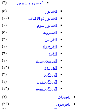
(۴)
خسرو و شیرین
(۵)
شاپور
(۱۶)
شاپور ذو الاکتاف
(۱)
شاپور سوم‏
(۵)
شیرویه
(۲)
فرایین
(۱)
فرخ زاد
(۹)
قباد
(۱)
نرسئ بهرام‏
(۱۳)
هرمزد
(۳)
یزدگرد
(۱)
یزدگرد دوم
(۱۴)
یزدگرد سوم
(۷)
ضحاک
(۲۶)
فریدون