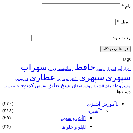
نام
*
ایمیل
*
وب‌ سایت
Tags
حافظ
سهراب
رماتیسم
ادرار آور
اسهال
زردی
بواسیر
سپهری
سپهری
عطاری
شعر نیمایی
فردوسی
نسخ تعلیق
کمبوجیه
مشروطه
موسیقیدان
نقرس
یبوست
ملک الشعرا
دسته‌ها
(۴۳۰)
آموزش آشپزی
(۴۱۸)
آشپزی
(۲۹)
آش و سوپ
(۳۶)
پلو و چلو ها