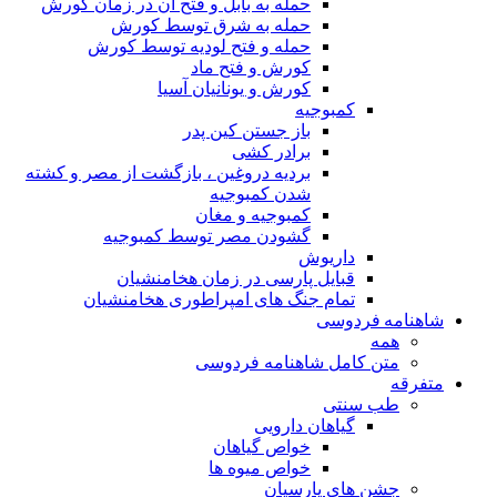
حمله به بابل و فتح آن در زمان کورش
حمله به شرق توسط کورش
حمله و فتح لودیه توسط کورش
کورش و فتح ماد
کورش و یونانیان آسیا
کمبوجیه
باز جستن کین پدر
برادر کشی
بردیه دروغین ، بازگشت از مصر و کشته
شدن کمبوجیه
کمبوجیه و مغان
گشودن مصر توسط کمبوجیه
داریوش
قبایل پارسی در زمان هخامنشیان
تمام جنگ های امپراطوری هخامنشیان
شاهنامه فردوسی
همه
متن کامل شاهنامه فردوسی
متفرقه
طب سنتی
گیاهان دارویی
خواص گیاهان
خواص میوه ها
جشن های پارسیان