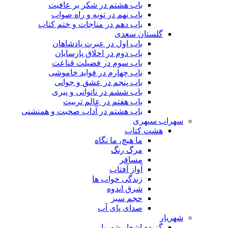
باب هشتم در شکر بر عافیت
باب نهم در توبه و راه صواب
باب دهم در مناجات و ختم کتاب
گلستان سعدی
باب اول در عبرت پادشاهان
باب دوم در اخلاق پارسایان
باب سوم در فضیلت قناعت
باب چهارم در فواید خاموشى
باب پنجم در عشق و جوانى
باب ششم در ناتوانى و پیرى
باب هفتم در عالم تربیت
باب هشتم در آداب صحبت و همنشنى
سهراب سپهری
هشت کتاب
ما هیچ، ما نگاه
مرگ رنگ
مسافر
آواز آفتاب
زندگی خواب ها
شرق اندوه
حجم سبز
صدای پای آب
شهریار
گزیده اشعار شهریار