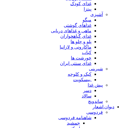
غذای کودک
پیتزا
آشپزی
میگو
غذاهای گوشتی
ماهی و غذاهای دریایی
غذای گیاهخواران
پلو و چلو ها
ماکارونی و لازانیا
کباب
خورشت ها
غذای سنتی ایران
شیرینی
کیک و کلوچه
.بیسکویت
پیش غذا
دسر
سالاد
ساندویچ
دیوان اشعار
فردوسی
شاهنامه فردوسی
جمشید