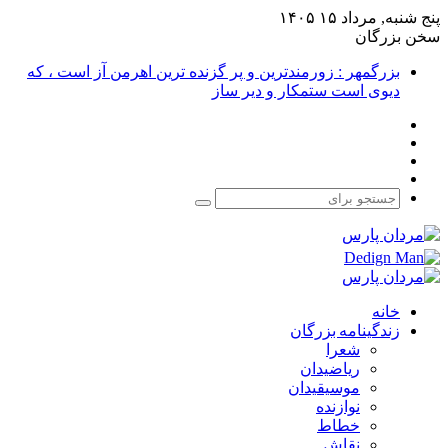
پنج شنبه, مرداد ۱۵ ۱۴۰۵
سخن بزرگان
بزرگمهر : زورمندترین و پر گزنده ترین اهرمن آز است ، که
دیوی است ستمکار و دیر ساز
فیس
X
بوک
یوتیوب
اینستاگرام
جستجو
برای
خانه
زندگینامه بزرگان
شعرا
ریاضیدان
موسیقیدان
نوازنده
خطاط
نقاش