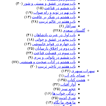
باب سوم در عشق و مستی و شور
(۳۰)
باب ششم در قناعت
(۱۵)
باب نهم در توبه و راه صواب
(۱۹)
باب هشتم در شکر بر عافیت
(۱۳)
باب هفتم در عالم تربیت
(۲۸)
سرآغاز
(۶)
گلستان سعدی
(۲۲۸)
باب اول در عبرت پادشاهان
(۴۱)
باب پنجم در عشق و جوانى
(۱۸)
باب چهارم در فواید خاموشى
(۱۳)
باب دوم در اخلاق پارسایان
(۲۵)
باب سوم در فضیلت قناعت
(۲۴)
باب ششم در ناتوانى و پیرى
(۹)
باب هشتم در آداب صحبت و همنشنى
(۷۷)
باب هفتم در تاءثیر تربیت
(۲۰)
سهراب سپهری
(۱۳۶)
صدای پای آب
(۱)
هشت کتاب
(۱۳۵)
آواز آفتاب
(۳۲)
حجم سبز
(۲۵)
زندگی خواب ها
(۱۶)
شرق اندوه
(۲۵)
ما هیچ، ما نگاه
(۱۴)