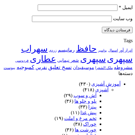
ایمیل
*
وب‌ سایت
Tags
حافظ
سهراب
رماتیسم
ادرار آور
اسهال
زردی
بواسیر
سپهری
سپهری
عطاری
شعر نیمایی
فردوسی
نسخ تعلیق
کمبوجیه
مشروطه
موسیقیدان
نقرس
یبوست
ملک الشعرا
دسته‌ها
آموزش آشپزی
(۴۳۰)
آشپزی
(۴۱۸)
آش و سوپ
(۲۹)
پلو و چلو ها
(۳۶)
پیتزا
(۳۳)
پیش غذا
(۱۱)
تخم مرغ و املت
(۱۹)
خوراک
(۳۸)
خورشت ها
(۳۶)