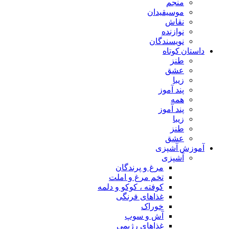
منجم
موسیقیدان
نقاش
نوازنده
نویسندگان
داستان کوتاه
طنز
عشق
زیبا
پند آموز
همه
پند آموز
زیبا
طنز
عشق
آموزش آشپزی
آشپزی
مرغ و پرندگان
تخم مرغ و املت
کوفته ، کوکو و دلمه
غذاهای فرنگی
خوراک
آش و سوپ
غذاهای رژیمی