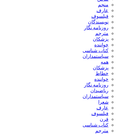
منجم
عارف
فیلسوف
نویسندگان
روزنامه نگار
مترجم
پزشکان
خواننده
کتاب شناسی
سیاستمداران
همه
پزشکان
خطاط
خواننده
روزنامه نگار
ریاضیدان
سیاستمداران
شعرا
عارف
فیلسوف
قرن
کتاب شناسی
مترجم