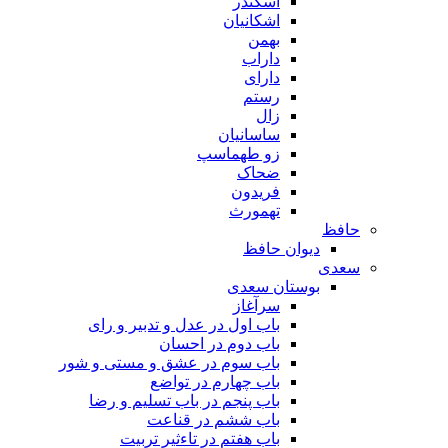
اسکندر
اشکانیان
بهمن
داراب
دارای
رستم
زال
ساسانیان
زو طهماسپ‏
ضحاک
فریدون
تهمورث
حافظ
دیوان حافظ
سعدی
بوستان سعدی
سرآغاز
باب اول در عدل و تدبیر و رای
باب دوم در احسان
باب سوم در عشق و مستی و شور
باب چهارم در تواضع
باب پنجم در باب تسلیم و رضا
باب ششم در قناعت
باب هفتم در تاءثیر تربیت