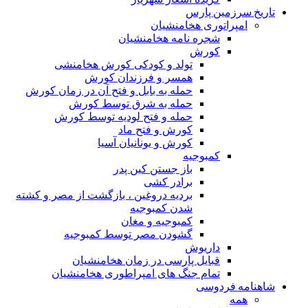
تاریخ سرزمین پارس
امپراتوری هخامنشیان
شجره نامه هخامنشیان
کورش
تولد و کودکی کورش هخامنشی
همسر و فرزندان کورش
حمله به بابل و فتح آن در زمان کورش
حمله به شرق توسط کورش
حمله و فتح لودیه توسط کورش
کورش و فتح ماد
کورش و یونانیان آسیا
کمبوجیه
باز جستن کین پدر
برادر کشی
بردیه دروغین ، بازگشت از مصر و کشته
شدن کمبوجیه
کمبوجیه و مغان
گشودن مصر توسط کمبوجیه
داریوش
قبایل پارسی در زمان هخامنشیان
تمام جنگ های امپراطوری هخامنشیان
شاهنامه فردوسی
همه