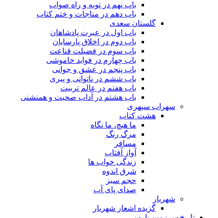
باب نهم در توبه و راه صواب
باب دهم در مناجات و ختم کتاب
گلستان سعدی
باب اول در عبرت پادشاهان
باب دوم در اخلاق پارسایان
باب سوم در فضیلت قناعت
باب چهارم در فواید خاموشى
باب پنجم در عشق و جوانى
باب ششم در ناتوانى و پیرى
باب هفتم در عالم تربیت
باب هشتم در آداب صحبت و همنشنى
سهراب سپهری
هشت کتاب
ما هیچ، ما نگاه
مرگ رنگ
مسافر
آواز آفتاب
زندگی خواب ها
شرق اندوه
حجم سبز
صدای پای آب
شهریار
گزیده اشعار شهریار
تاریخ سرزمین پارس