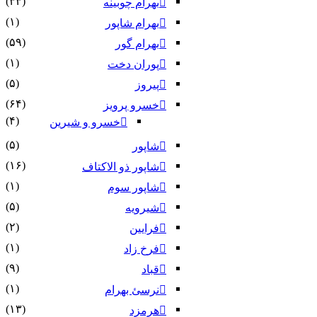
(۳۳)
بهرام چوبینه
(۱)
بهرام شاپور
(۵۹)
بهرام گور
(۱)
پوران دخت
(۵)
پیروز
(۶۴)
خسرو پرویز
(۴)
خسرو و شیرین
(۵)
شاپور
(۱۶)
شاپور ذو الاکتاف
(۱)
شاپور سوم‏
(۵)
شیرویه
(۲)
فرایین
(۱)
فرخ زاد
(۹)
قباد
(۱)
نرسئ بهرام‏
(۱۳)
هرمزد