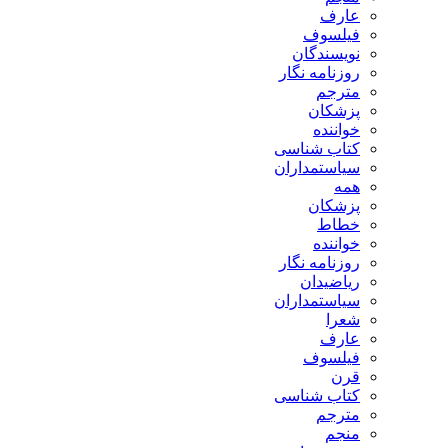
عارف
فیلسوف
نویسندگان
روزنامه نگار
مترجم
پزشکان
خواننده
کتاب شناسی
سیاستمداران
همه
پزشکان
خطاط
خواننده
روزنامه نگار
ریاضیدان
سیاستمداران
شعرا
عارف
فیلسوف
قرن
کتاب شناسی
مترجم
منجم