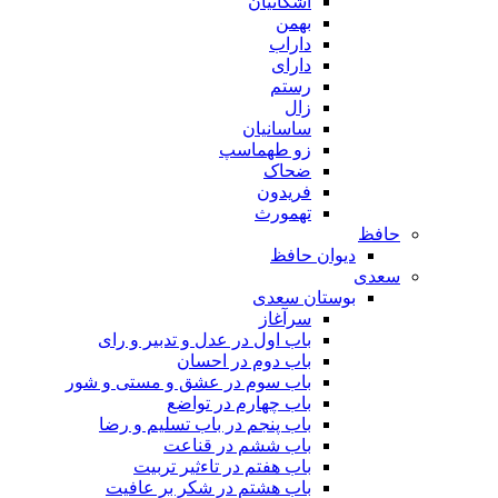
اشکانیان
بهمن
داراب
دارای
رستم
زال
ساسانیان
زو طهماسپ‏
ضحاک
فریدون
تهمورث
حافظ
دیوان حافظ
سعدی
بوستان سعدی
سرآغاز
باب اول در عدل و تدبیر و رای
باب دوم در احسان
باب سوم در عشق و مستی و شور
باب چهارم در تواضع
باب پنجم در باب تسلیم و رضا
باب ششم در قناعت
باب هفتم در تاءثیر تربیت
باب هشتم در شکر بر عافیت