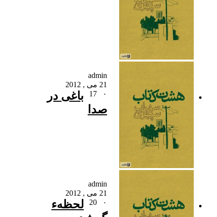
admin
21 می , 2012
۰
17
باغی در
صدا
admin
21 می , 2012
۰
20
لحظهء