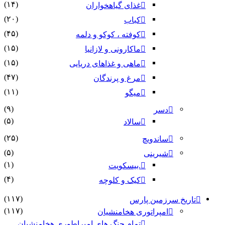
(۱۴)
غذای گیاهخواران
(۲۰)
کباب
(۴۵)
کوفته ، کوکو و دلمه
(۱۵)
ماکارونی و لازانیا
(۱۵)
ماهی و غذاهای دریایی
(۴۷)
مرغ و پرندگان
(۱۱)
میگو
(۹)
دسر
(۵)
سالاد
(۲۵)
ساندویچ
(۵)
شیرینی
(۱)
.بیسکویت
(۴)
کیک و کلوچه
(۱۱۷)
تاریخ سرزمین پارس
(۱۱۷)
امپراتوری هخامنشیان
تمام جنگ های امپراطوری هخامنشیان