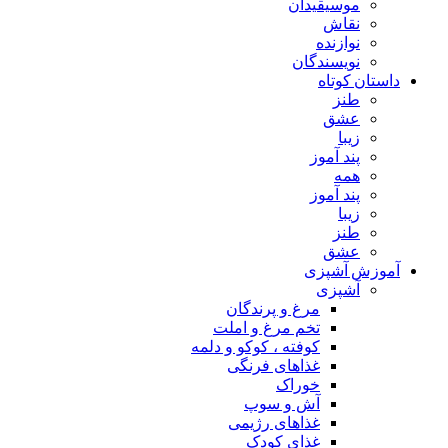
موسیقیدان
نقاش
نوازنده
نویسندگان
داستان کوتاه
طنز
عشق
زیبا
پند آموز
همه
پند آموز
زیبا
طنز
عشق
آموزش آشپزی
آشپزی
مرغ و پرندگان
تخم مرغ و املت
کوفته ، کوکو و دلمه
غذاهای فرنگی
خوراک
آش و سوپ
غذاهای رژیمی
غذای کودک