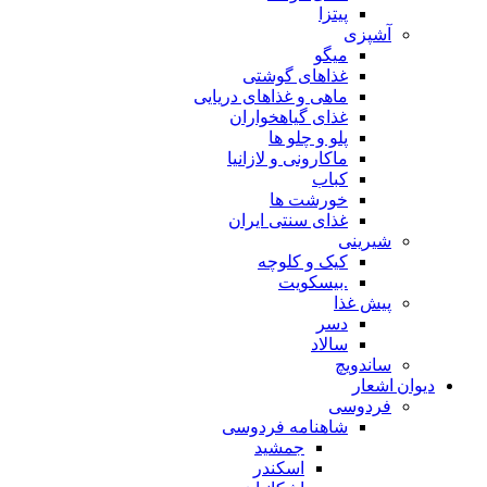
پیتزا
آشپزی
میگو
غذاهای گوشتی
ماهی و غذاهای دریایی
غذای گیاهخواران
پلو و چلو ها
ماکارونی و لازانیا
کباب
خورشت ها
غذای سنتی ایران
شیرینی
کیک و کلوچه
.بیسکویت
پیش غذا
دسر
سالاد
ساندویچ
دیوان اشعار
فردوسی
شاهنامه فردوسی
جمشید
اسکندر