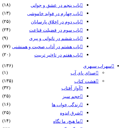
(۱۸)
باب پنجم در عشق و جوانى
(۱۳)
باب چهارم در فواید خاموشى
(۲۵)
باب دوم در اخلاق پارسایان
(۲۴)
باب سوم در فضیلت قناعت
(۹)
باب ششم در ناتوانى و پیرى
(۷۷)
باب هشتم در آداب صحبت و همنشنى
(۲۰)
باب هفتم در تاءثیر تربیت
(۱۳۶)
سهراب سپهری
(۱)
صدای پای آب
(۱۳۵)
هشت کتاب
(۳۲)
آواز آفتاب
(۲۵)
حجم سبز
(۱۶)
زندگی خواب ها
(۲۵)
شرق اندوه
(۱۴)
ما هیچ، ما نگاه