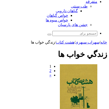
متفرقه
طب سنتی
گیاهان دارویی
خواص گیاهان
خواص میوه ها
جشن های پارسیان
جستجو
برای
خانه
/
سهراب سپهری
/
هشت کتاب
/
زندگي خواب ها
زندگي خواب ها
1
2
»