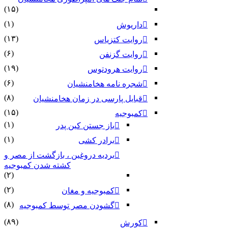
(۱۵)
(۱)
داریوش
(۱۳)
روایت کتزیاس
(۶)
روایت گزنفن
(۱۹)
روایت هرودتوس
(۶)
شجره نامه هخامنشیان
(۸)
قبایل پارسی در زمان هخامنشیان
(۱۵)
کمبوجیه
(۱)
باز جستن کین پدر
(۱)
برادر کشی
بردیه دروغین ، بازگشت از مصر و
کشته شدن کمبوجیه
(۲)
(۲)
کمبوجیه و مغان
(۸)
گشودن مصر توسط کمبوجیه
(۸۹)
کورش