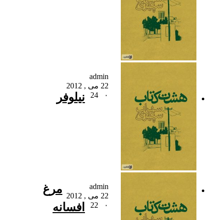
admin
22 می , 2012
۰
24
نیلوفر
admin
مرغ
22 می , 2012
۰
22
افسانه