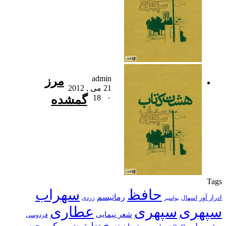
admin
مرز
21 می , 2012
۰
18
گمشده
Tags
حافظ
سهراب
رماتیسم
ادرار آور
اسهال
زردی
بواسیر
سپهری
سپهری
عطاری
شعر نیمایی
فردوسی
نسخ تعلیق
کمبوجیه