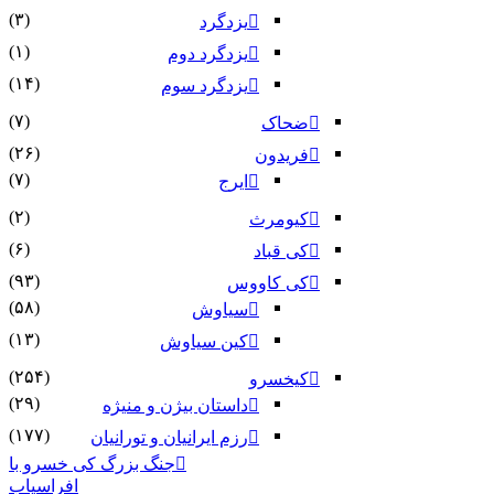
(۳)
یزدگرد
(۱)
یزدگرد دوم
(۱۴)
یزدگرد سوم
(۷)
ضحاک
(۲۶)
فریدون
(۷)
ایرج
(۲)
کیومرث
(۶)
کی قباد
(۹۳)
کی کاووس
(۵۸)
سیاوش
(۱۳)
کین سیاوش
(۲۵۴)
کیخسرو
(۲۹)
داستان بیژن و منیژه
(۱۷۷)
رزم ایرانیان و تورانیان
جنگ بزرگ کی خسرو با
افراسیاب