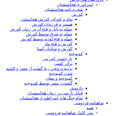
امپراتوری هخامنشیان
شجره نامه هخامنشیان
کورش
تولد و کودکی کورش هخامنشی
همسر و فرزندان کورش
حمله به بابل و فتح آن در زمان کورش
حمله به شرق توسط کورش
حمله و فتح لودیه توسط کورش
کورش و فتح ماد
کورش و یونانیان آسیا
کمبوجیه
باز جستن کین پدر
برادر کشی
بردیه دروغین ، بازگشت از مصر و کشته
شدن کمبوجیه
کمبوجیه و مغان
گشودن مصر توسط کمبوجیه
داریوش
قبایل پارسی در زمان هخامنشیان
تمام جنگ های امپراطوری هخامنشیان
شاهنامه فردوسی
همه
متن کامل شاهنامه فردوسی