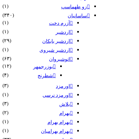
(۱)
زو طهماسپ‏
(۳۴۰)
ساسانیان
(۱)
آزرم دخت
(۱)
اردشیر
(۲۹)
اردشیر بابکان
(۱)
اردشیر شیروی
(۶۳)
انوشیروان
(۱۲)
بوزرجمهر
(۴)
شطرنج
(۳)
اورمزد
(۱)
اورمزد نرسى‏
(۳)
بلاش
(۲)
بهرام
(۱)
بهرام بهرام
(۱)
بهرام بهرامیان‏