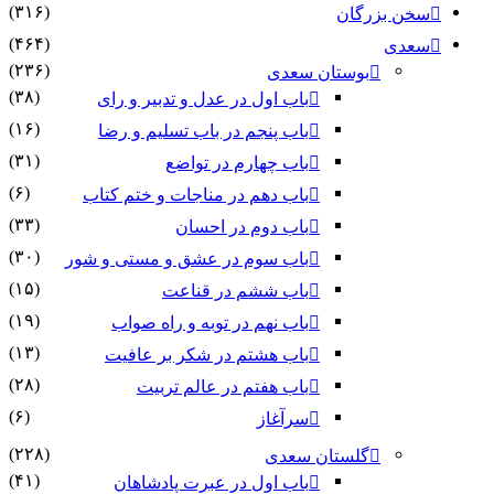
(۳۱۶)
سخن بزرگان
(۴۶۴)
سعدی
(۲۳۶)
بوستان سعدی
(۳۸)
باب اول در عدل و تدبیر و رای
(۱۶)
باب پنجم در باب تسلیم و رضا
(۳۱)
باب چهارم در تواضع
(۶)
باب دهم در مناجات و ختم کتاب
(۳۳)
باب دوم در احسان
(۳۰)
باب سوم در عشق و مستی و شور
(۱۵)
باب ششم در قناعت
(۱۹)
باب نهم در توبه و راه صواب
(۱۳)
باب هشتم در شکر بر عافیت
(۲۸)
باب هفتم در عالم تربیت
(۶)
سرآغاز
(۲۲۸)
گلستان سعدی
(۴۱)
باب اول در عبرت پادشاهان