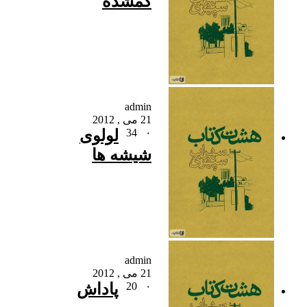
گمشده
admin
21 می , 2012
۰
34
لولوی
شیشه ها
admin
21 می , 2012
۰
20
پاداش