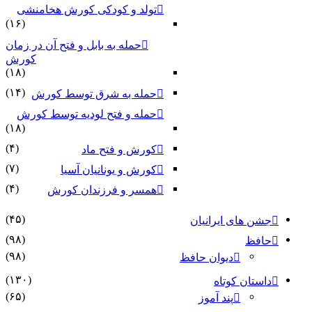
تولد و کودکی کورش هخامنشی
(۱۶)
حمله به بابل و فتح آن در زمان
کورش
(۱۸)
(۱۴)
حمله به شرق توسط کورش
حمله و فتح لودیه توسط کورش
(۱۸)
(۴)
کورش و فتح ماد
(۷)
کورش و یونانیان آسیا
(۴)
همسر و فرزندان کورش
(۴۵)
جشن های ایرانیان
(۹۸)
حافظ
(۹۸)
دیوان حافظ
(۱۳۰)
داستان کوتاه
(۶۵)
پند آموز