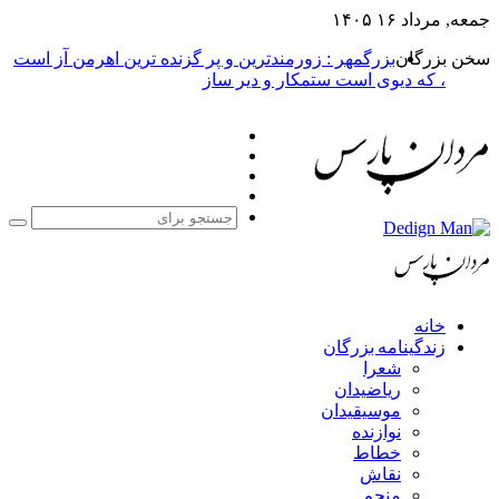
جمعه, مرداد ۱۶ ۱۴۰۵
سخن بزرگان
بزرگمهر : زورمندترین و پر گزنده ترین اهرمن آز است
، که دیوی است ستمکار و دیر ساز
فیس
X
بوک
یوتیوب
اینستاگرام
جست
برا
خانه
زندگینامه بزرگان
شعرا
ریاضیدان
موسیقیدان
نوازنده
خطاط
نقاش
منجم