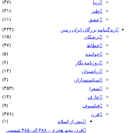
(۳۷)
زیبا
(۳۱)
طنز
(۱۱)
عشق
(۴۳۳)
زندگینامه بزرگان ایران زمین
(۱۵)
پزشکان
(۳۷)
خطاط
(۵)
خواننده
(۶)
روزنامه نگار
(۱۴)
ریاضیدان
(۳)
سیاستمداران
(۳۵۳)
شعرا
(۱۴)
عارف
(۹)
فیلسوف
(۳۷۶)
قرن
(۱)
پیش از اسلام
قرن پنجم هجری – ۳۸۸ الی ۴۸۵ شمسی