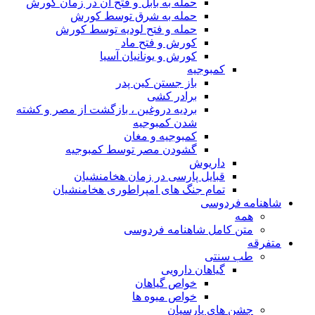
حمله به بابل و فتح آن در زمان کورش
حمله به شرق توسط کورش
حمله و فتح لودیه توسط کورش
کورش و فتح ماد
کورش و یونانیان آسیا
کمبوجیه
باز جستن کین پدر
برادر کشی
بردیه دروغین ، بازگشت از مصر و کشته
شدن کمبوجیه
کمبوجیه و مغان
گشودن مصر توسط کمبوجیه
داریوش
قبایل پارسی در زمان هخامنشیان
تمام جنگ های امپراطوری هخامنشیان
شاهنامه فردوسی
همه
متن کامل شاهنامه فردوسی
متفرقه
طب سنتی
گیاهان دارویی
خواص گیاهان
خواص میوه ها
جشن های پارسیان