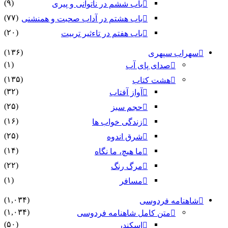
(۹)
باب ششم در ناتوانى و پیرى
(۷۷)
باب هشتم در آداب صحبت و همنشنى
(۲۰)
باب هفتم در تاءثیر تربیت
(۱۳۶)
سهراب سپهری
(۱)
صدای پای آب
(۱۳۵)
هشت کتاب
(۳۲)
آواز آفتاب
(۲۵)
حجم سبز
(۱۶)
زندگی خواب ها
(۲۵)
شرق اندوه
(۱۴)
ما هیچ، ما نگاه
(۲۲)
مرگ رنگ
(۱)
مسافر
(۱,۰۳۴)
شاهنامه فردوسی
(۱,۰۳۴)
متن کامل شاهنامه فردوسی
(۵۰)
اسکندر