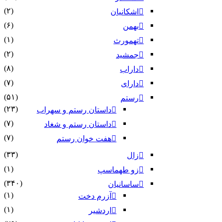
(۲)
اشکانیان
(۶)
بهمن
(۱)
تهمورث
(۲)
جمشید
(۸)
داراب
(۷)
دارای
(۵۱)
رستم
(۲۳)
داستان رستم و سهراب
(۷)
داستان رستم و شغاد
(۷)
هفت خوان رستم‏
(۳۳)
زال
(۱)
زو طهماسپ‏
(۳۴۰)
ساسانیان
(۱)
آزرم دخت
(۱)
اردشیر