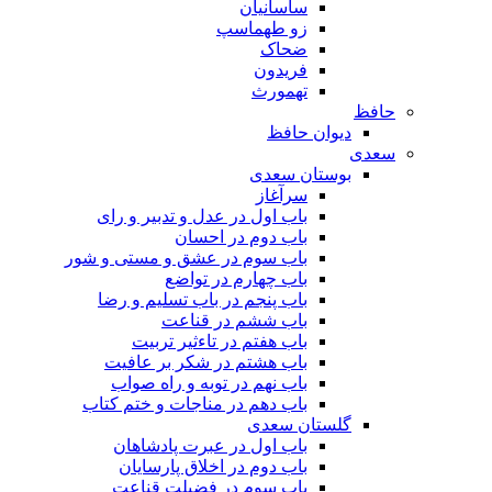
ساسانیان
زو طهماسپ‏
ضحاک
فریدون
تهمورث
حافظ
دیوان حافظ
سعدی
بوستان سعدی
سرآغاز
باب اول در عدل و تدبیر و رای
باب دوم در احسان
باب سوم در عشق و مستی و شور
باب چهارم در تواضع
باب پنجم در باب تسلیم و رضا
باب ششم در قناعت
باب هفتم در تاءثیر تربیت
باب هشتم در شکر بر عافیت
باب نهم در توبه و راه صواب
باب دهم در مناجات و ختم کتاب
گلستان سعدی
باب اول در عبرت پادشاهان
باب دوم در اخلاق پارسایان
باب سوم در فضیلت قناعت