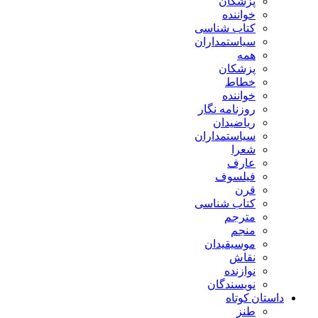
پزشکان
خواننده
کتاب شناسی
سیاستمداران
همه
پزشکان
خطاط
خواننده
روزنامه نگار
ریاضیدان
سیاستمداران
شعرا
عارف
فیلسوف
قرن
کتاب شناسی
مترجم
منجم
موسیقیدان
نقاش
نوازنده
نویسندگان
داستان کوتاه
طنز