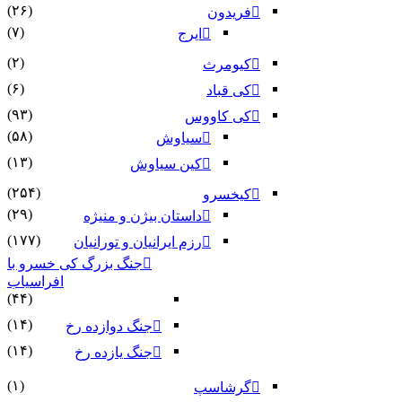
(۲۶)
فریدون
(۷)
ایرج
(۲)
کیومرث
(۶)
کی قباد
(۹۳)
کی کاووس
(۵۸)
سیاوش
(۱۳)
کین سیاوش
(۲۵۴)
کیخسرو
(۲۹)
داستان بیژن و منیژه
(۱۷۷)
رزم ایرانیان و تورانیان
جنگ بزرگ کی خسرو با
افراسیاب
(۴۴)
(۱۴)
جنگ دوازده رخ
(۱۴)
جنگ یازده رخ
(۱)
گرشاسپ