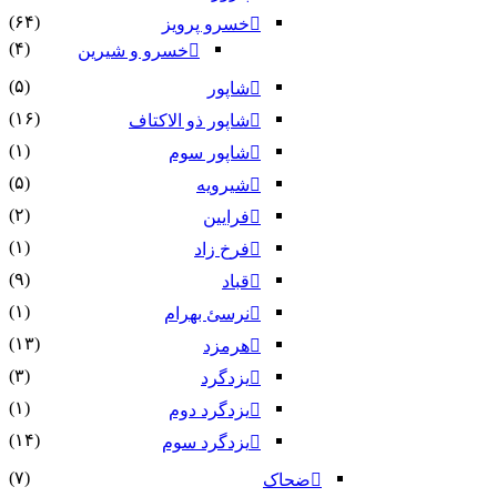
(۶۴)
خسرو پرویز
(۴)
خسرو و شیرین
(۵)
شاپور
(۱۶)
شاپور ذو الاکتاف
(۱)
شاپور سوم‏
(۵)
شیرویه
(۲)
فرایین
(۱)
فرخ زاد
(۹)
قباد
(۱)
نرسئ بهرام‏
(۱۳)
هرمزد
(۳)
یزدگرد
(۱)
یزدگرد دوم
(۱۴)
یزدگرد سوم
(۷)
ضحاک