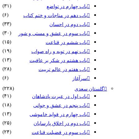
(۳۱)
باب چهارم در تواضع
(۶)
باب دهم در مناجات و ختم کتاب
(۳۳)
باب دوم در احسان
(۳۰)
باب سوم در عشق و مستی و شور
(۱۵)
باب ششم در قناعت
(۱۹)
باب نهم در توبه و راه صواب
(۱۳)
باب هشتم در شکر بر عافیت
(۲۸)
باب هفتم در عالم تربیت
(۶)
سرآغاز
(۲۲۸)
گلستان سعدی
(۴۱)
باب اول در عبرت پادشاهان
(۱۸)
باب پنجم در عشق و جوانى
(۱۳)
باب چهارم در فواید خاموشى
(۲۵)
باب دوم در اخلاق پارسایان
(۲۴)
باب سوم در فضیلت قناعت