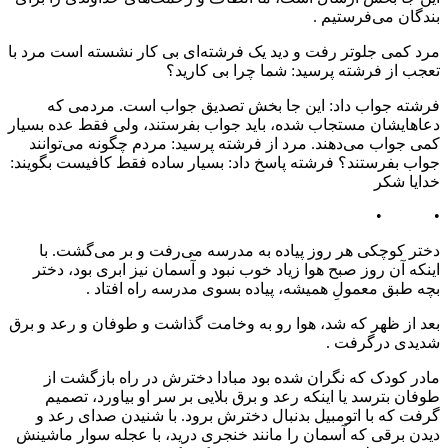
بندگان می‌فرستیم .
مرد کمی جلوتر رفت و دید یک فرشته‌ای بی کار نشسته است مرد با
تعجب از فرشته پرسید: شما چرا بی کارید؟
فرشته جواب داد: این جا بخش تصدیق جواب است. مردمی که
دعاهایشان مستجاب شده، باید جواب بفرستند، ولی فقط عده بسیار
کمی جواب می‌دهند. مرد از فرشته پرسید: مردم چگونه می‌توانند
جواب بفرستند؟ فرشته پاسخ داد: بسیار ساده فقط کافیست بگویند:
خدایا شکر
• •
دختر کوچکی هر روز پیاده به مدرسه می‌رفت و بر می‌گشت. با
اینکه آن روز صبح هوا زیاد خوب نبود و آسمان نیز ابری بود، دختر
بچه طبق معمولِ همیشه، پیاده بسوی مدرسه راه افتاد .
بعد از ظهر که شد، ‌هوا رو به وخامت گذاشت و طوفان و رعد و برق
شدیدی درگرفت .
مادر کودک که نگران شده بود مبادا دخترش در راه بازگشت از
طوفان بترسد یا اینکه رعد و برق بلایی بر سر او بیاورد، تصمیم
گرفت که با اتومبیل بدنبال دخترش برود. با شنیدن صدای رعد و
دیدن برقی که آسمان را مانند خنجری درید، با عجله سوار ماشینش