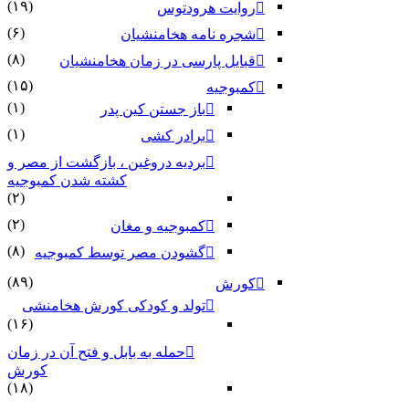
(۱۹)
روایت هرودتوس
(۶)
شجره نامه هخامنشیان
(۸)
قبایل پارسی در زمان هخامنشیان
(۱۵)
کمبوجیه
(۱)
باز جستن کین پدر
(۱)
برادر کشی
بردیه دروغین ، بازگشت از مصر و
کشته شدن کمبوجیه
(۲)
(۲)
کمبوجیه و مغان
(۸)
گشودن مصر توسط کمبوجیه
(۸۹)
کورش
تولد و کودکی کورش هخامنشی
(۱۶)
حمله به بابل و فتح آن در زمان
کورش
(۱۸)