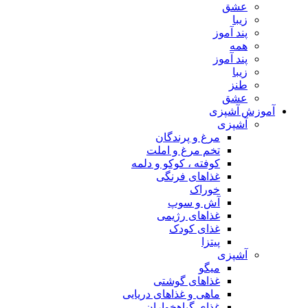
عشق
زیبا
پند آموز
همه
پند آموز
زیبا
طنز
عشق
آموزش آشپزی
آشپزی
مرغ و پرندگان
تخم مرغ و املت
کوفته ، کوکو و دلمه
غذاهای فرنگی
خوراک
آش و سوپ
غذاهای رژیمی
غذای کودک
پیتزا
آشپزی
میگو
غذاهای گوشتی
ماهی و غذاهای دریایی
غذای گیاهخواران