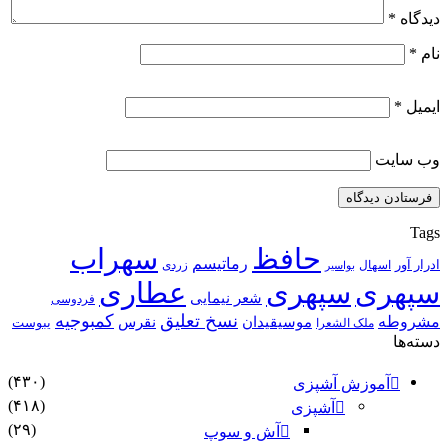
دیدگاه
*
نام
*
ایمیل
*
وب‌ سایت
Tags
حافظ
سهراب
رماتیسم
ادرار آور
اسهال
زردی
بواسیر
سپهری
سپهری
عطاری
شعر نیمایی
فردوسی
نسخ تعلیق
کمبوجیه
مشروطه
موسیقیدان
نقرس
یبوست
ملک الشعرا
دسته‌ها
(۴۳۰)
آموزش آشپزی
(۴۱۸)
آشپزی
(۲۹)
آش و سوپ