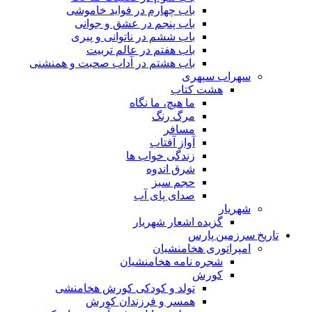
باب چهارم در فواید خاموشى
باب پنجم در عشق و جوانى
باب ششم در ناتوانى و پیرى
باب هفتم در عالم تربیت
باب هشتم در آداب صحبت و همنشنى
سهراب سپهری
هشت کتاب
ما هیچ، ما نگاه
مرگ رنگ
مسافر
آواز آفتاب
زندگی خواب ها
شرق اندوه
حجم سبز
صدای پای آب
شهریار
گزیده اشعار شهریار
تاریخ سرزمین پارس
امپراتوری هخامنشیان
شجره نامه هخامنشیان
کورش
تولد و کودکی کورش هخامنشی
همسر و فرزندان کورش