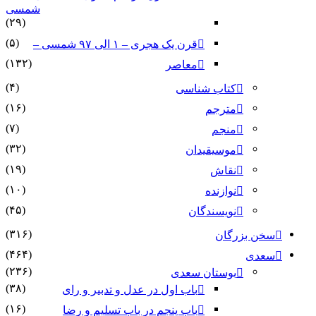
شمسی
(۲۹)
(۵)
قرن یک هجری – ۱ الی ۹۷ شمسی –
(۱۳۲)
معاصر
(۴)
کتاب شناسی
(۱۶)
مترجم
(۷)
منجم
(۳۲)
موسیقیدان
(۱۹)
نقاش
(۱۰)
نوازنده
(۴۵)
نویسندگان
(۳۱۶)
سخن بزرگان
(۴۶۴)
سعدی
(۲۳۶)
بوستان سعدی
(۳۸)
باب اول در عدل و تدبیر و رای
(۱۶)
باب پنجم در باب تسلیم و رضا