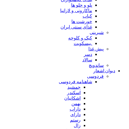
پلو و چلو ها
ماکارونی و لازانیا
کباب
خورشت ها
غذای سنتی ایران
شیرینی
کیک و کلوچه
.بیسکویت
پیش غذا
دسر
سالاد
ساندویچ
دیوان اشعار
فردوسی
شاهنامه فردوسی
جمشید
اسکندر
اشکانیان
بهمن
داراب
دارای
رستم
زال