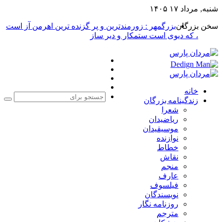
شنبه, مرداد ۱۷ ۱۴۰۵
سخن بزرگان
بزرگمهر : زورمندترین و پر گزنده ترین اهرمن آز است
، که دیوی است ستمکار و دیر ساز
فیس
X
بوک
یوتیوب
اینستاگرام
خانه
زندگینامه بزرگان
جست
شعرا
برا
ریاضیدان
موسیقیدان
نوازنده
خطاط
نقاش
منجم
عارف
فیلسوف
نویسندگان
روزنامه نگار
مترجم