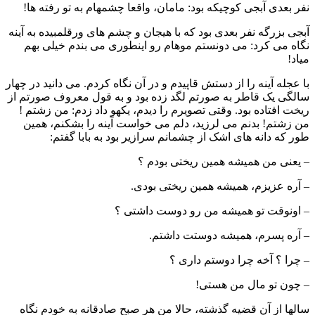
نفر بعدی آبجی کوچیکه بود: مامان، واقعا چشمهام به تو رفته ها!
آبجی بزرگه نفر بعدی بود که با هیجان و چشم های ورقلمبیده به آینه
نگاه می کرد: می دونستم موهام رو اینطوری می بندم خیلی بهم
میاد!
با عجله آینه را از دستش قاپیدم و در آن نگاه کردم. می دانید در چهار
سالگی یک قاطر به صورتم لگد زده بود و به قول معروف صورتم از
ریخت افتاده بود. وقتی تصویرم را دیدم، یکهو داد زدم: من زشتم !
من زشتم! بدنم می لرزید، دلم می خواست آینه را بشکنم، همین
طور که دانه های اشک از چشمانم سرازیر بود به بابا گفتم:
– یعنی من همیشه همین ریختی بودم ؟
– آره عزیزم، همیشه همین ریختی بودی.
– اونوقت تو همیشه من رو دوست داشتی ؟
– آره پسرم، همیشه دوستت داشتم.
– چرا ؟ آخه چرا دوستم داری ؟
– چون تو مال من هستی!
سالها از آن قضیه گذشته، حالا من هر صبح صادقانه به خودم نگاه