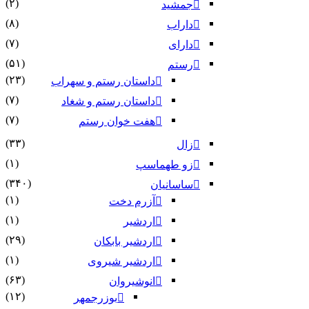
(۲)
جمشید
(۸)
داراب
(۷)
دارای
(۵۱)
رستم
(۲۳)
داستان رستم و سهراب
(۷)
داستان رستم و شغاد
(۷)
هفت خوان رستم‏
(۳۳)
زال
(۱)
زو طهماسپ‏
(۳۴۰)
ساسانیان
(۱)
آزرم دخت
(۱)
اردشیر
(۲۹)
اردشیر بابکان
(۱)
اردشیر شیروی
(۶۳)
انوشیروان
(۱۲)
بوزرجمهر