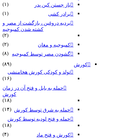
(۱)
باز جستن کین پدر
(۱)
برادر کشی
بردیه دروغین ، بازگشت از مصر و
کشته شدن کمبوجیه
(۲)
(۲)
کمبوجیه و مغان
(۸)
گشودن مصر توسط کمبوجیه
(۸۹)
کورش
تولد و کودکی کورش هخامنشی
(۱۶)
حمله به بابل و فتح آن در زمان
کورش
(۱۸)
(۱۴)
حمله به شرق توسط کورش
حمله و فتح لودیه توسط کورش
(۱۸)
(۴)
کورش و فتح ماد