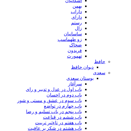
اشکانیان
بهمن
داراب
دارای
رستم
زال
ساسانیان
زو طهماسپ‏
ضحاک
فریدون
تهمورث
حافظ
دیوان حافظ
سعدی
بوستان سعدی
سرآغاز
باب اول در عدل و تدبیر و رای
باب دوم در احسان
باب سوم در عشق و مستی و شور
باب چهارم در تواضع
باب پنجم در باب تسلیم و رضا
باب ششم در قناعت
باب هفتم در تاءثیر تربیت
باب هشتم در شکر بر عافیت