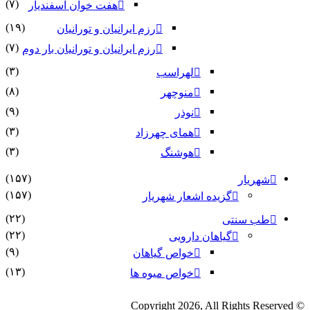
(۷)
هفت خوان اسفندیار
(۱۹)
رزم ایرانیان و تورانیان
(۷)
رزم ایرانیان و تورانیان بار دوم
(۳)
لهراسب
(۸)
منوچهر
(۹)
نوذر
(۳)
هماى چهرزاد
(۳)
هوشنگ
(۱۵۷)
شهریار
(۱۵۷)
گزیده اشعار شهریار
(۲۲)
طب سنتی
(۲۲)
گیاهان دارویی
(۹)
خواص گیاهان
(۱۳)
خواص میوه ها
© Copyright 2026, All Rights Reserved