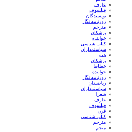
عارف
فیلسوف
نویسندگان
روزنامه نگار
مترجم
پزشکان
خواننده
کتاب شناسی
سیاستمداران
همه
پزشکان
خطاط
خواننده
روزنامه نگار
ریاضیدان
سیاستمداران
شعرا
عارف
فیلسوف
قرن
کتاب شناسی
مترجم
منجم