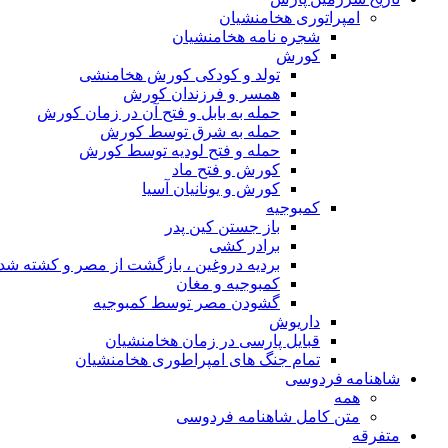
امپراتوری هخامنشیان
شجره نامه هخامنشیان
کورش
تولد و کودکی کورش هخامنشی
همسر و فرزندان کورش
حمله به بابل و فتح آن در زمان کورش
حمله به شرق توسط کورش
حمله و فتح لودیه توسط کورش
کورش و فتح ماد
کورش و یونانیان آسیا
کمبوجیه
باز جستن کین پدر
برادر کشی
بردیه دروغین ، بازگشت از مصر و کشته شد
کمبوجیه و مغان
گشودن مصر توسط کمبوجیه
داریوش
قبایل پارسی در زمان هخامنشیان
تمام جنگ های امپراطوری هخامنشیان
شاهنامه فردوسی
همه
متن کامل شاهنامه فردوسی
متفرقه