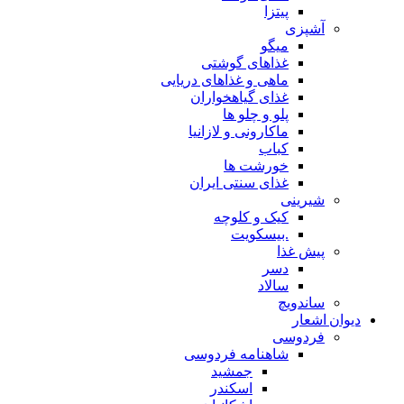
پیتزا
آشپزی
میگو
غذاهای گوشتی
ماهی و غذاهای دریایی
غذای گیاهخواران
پلو و چلو ها
ماکارونی و لازانیا
کباب
خورشت ها
غذای سنتی ایران
شیرینی
کیک و کلوچه
.بیسکویت
پیش غذا
دسر
سالاد
ساندویچ
دیوان اشعار
فردوسی
شاهنامه فردوسی
جمشید
اسکندر