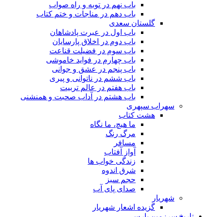
باب نهم در توبه و راه صواب
باب دهم در مناجات و ختم کتاب
گلستان سعدی
باب اول در عبرت پادشاهان
باب دوم در اخلاق پارسایان
باب سوم در فضیلت قناعت
باب چهارم در فواید خاموشى
باب پنجم در عشق و جوانى
باب ششم در ناتوانى و پیرى
باب هفتم در عالم تربیت
باب هشتم در آداب صحبت و همنشنى
سهراب سپهری
هشت کتاب
ما هیچ، ما نگاه
مرگ رنگ
مسافر
آواز آفتاب
زندگی خواب ها
شرق اندوه
حجم سبز
صدای پای آب
شهریار
گزیده اشعار شهریار
تاریخ سرزمین پارس