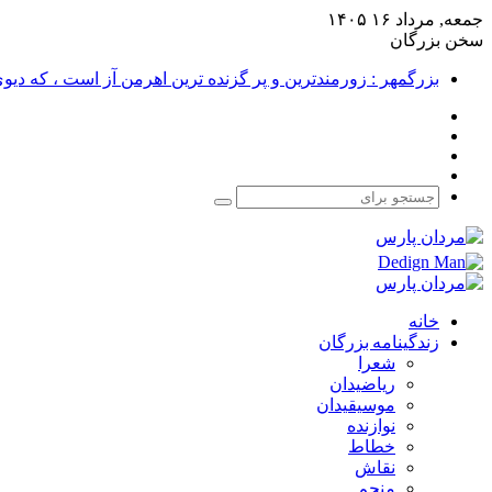
جمعه, مرداد ۱۶ ۱۴۰۵
سخن بزرگان
بزرگمهر : زورمندترین و پر گزنده ترین اهرمن آز است ، که دی
فیس
X
بوک
یوتیوب
اینستاگرام
جستجو
برای
خانه
زندگینامه بزرگان
شعرا
ریاضیدان
موسیقیدان
نوازنده
خطاط
نقاش
منجم