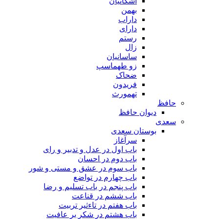
اشکانیان
بهمن
داراب
دارای
رستم
زال
ساسانیان
زو طهماسپ‏
ضحاک
فریدون
تهمورث
حافظ
دیوان حافظ
سعدی
بوستان سعدی
سرآغاز
باب اول در عدل و تدبیر و رای
باب دوم در احسان
باب سوم در عشق و مستی و شور
باب چهارم در تواضع
باب پنجم در باب تسلیم و رضا
باب ششم در قناعت
باب هفتم در تاءثیر تربیت
باب هشتم در شکر بر عافیت