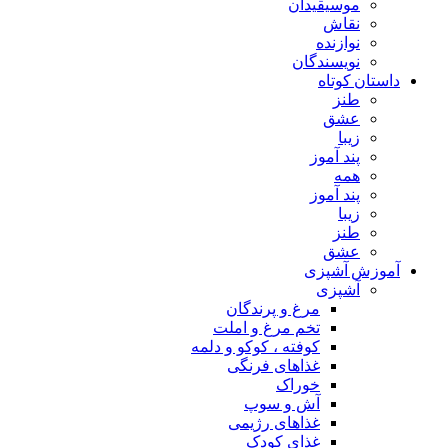
موسیقیدان
نقاش
نوازنده
نویسندگان
داستان کوتاه
طنز
عشق
زیبا
پند آموز
همه
پند آموز
زیبا
طنز
عشق
آموزش آشپزی
آشپزی
مرغ و پرندگان
تخم مرغ و املت
کوفته ، کوکو و دلمه
غذاهای فرنگی
خوراک
آش و سوپ
غذاهای رژیمی
غذای کودک