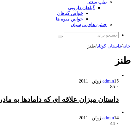
طب سنتی
گیاهان دارویی
خواص گیاهان
خواص میوه ها
جشن های پارسیان
جستجو
برای
خانه
/
داستان کوتاه
/
طنز
طنز
15 ژوئن , 2011
admin
85
۰
داستان میزان علاقه ای که دامادها به مادر
14 ژوئن , 2011
admin
44
۰