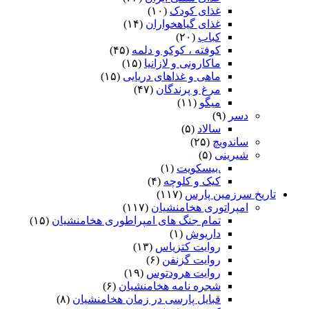
غذای کودک
(۱۰)
غذای گیاهخواران
(۱۴)
کباب
(۲۰)
کوفته ، کوکو و دلمه
(۴۵)
ماکارونی و لازانیا
(۱۵)
ماهی و غذاهای دریایی
(۱۵)
مرغ و پرندگان
(۴۷)
میگو
(۱۱)
دسر
(۹)
سالاد
(۵)
ساندویچ
(۲۵)
شیرینی
(۵)
.بیسکویت
(۱)
کیک و کلوچه
(۴)
تاریخ سرزمین پارس
(۱۱۷)
امپراتوری هخامنشیان
(۱۱۷)
تمام جنگ های امپراطوری هخامنشیان
(۱۵)
داریوش
(۱)
روایت کتزیاس
(۱۳)
روایت گزنفن
(۶)
روایت هرودتوس
(۱۹)
شجره نامه هخامنشیان
(۶)
قبایل پارسی در زمان هخامنشیان
(۸)