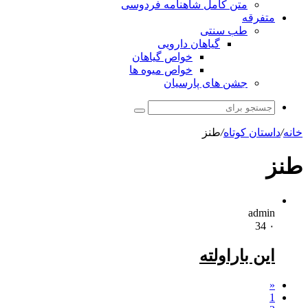
متن کامل شاهنامه فردوسی
متفرقه
طب سنتی
گیاهان دارویی
خواص گیاهان
خواص میوه ها
جشن های پارسیان
جستجو
برای
خانه
/
داستان کوتاه
/
طنز
طنز
admin
34
۰
این باراولته
«
1