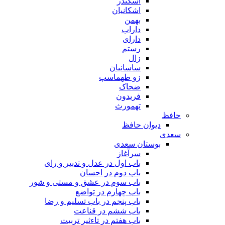
اسکندر
اشکانیان
بهمن
داراب
دارای
رستم
زال
ساسانیان
زو طهماسپ‏
ضحاک
فریدون
تهمورث
حافظ
دیوان حافظ
سعدی
بوستان سعدی
سرآغاز
باب اول در عدل و تدبیر و رای
باب دوم در احسان
باب سوم در عشق و مستی و شور
باب چهارم در تواضع
باب پنجم در باب تسلیم و رضا
باب ششم در قناعت
باب هفتم در تاءثیر تربیت