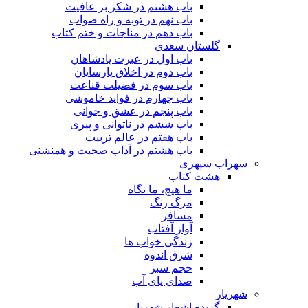
باب هشتم در شکر بر عافیت
باب نهم در توبه و راه صواب
باب دهم در مناجات و ختم کتاب
گلستان سعدی
باب اول در عبرت پادشاهان
باب دوم در اخلاق پارسایان
باب سوم در فضیلت قناعت
باب چهارم در فواید خاموشى
باب پنجم در عشق و جوانى
باب ششم در ناتوانى و پیرى
باب هفتم در عالم تربیت
باب هشتم در آداب صحبت و همنشنى
سهراب سپهری
هشت کتاب
ما هیچ، ما نگاه
مرگ رنگ
مسافر
آواز آفتاب
زندگی خواب ها
شرق اندوه
حجم سبز
صدای پای آب
شهریار
گزیده اشعار شهریار