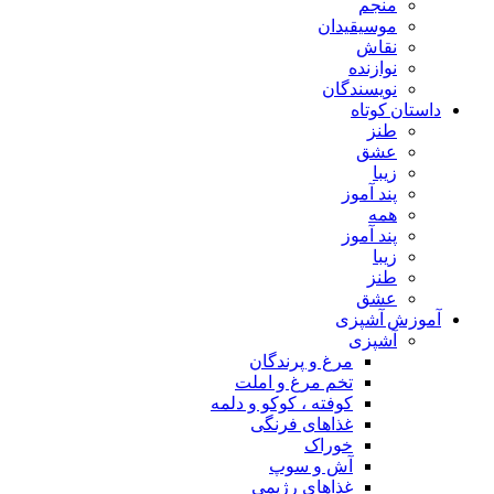
منجم
موسیقیدان
نقاش
نوازنده
نویسندگان
داستان کوتاه
طنز
عشق
زیبا
پند آموز
همه
پند آموز
زیبا
طنز
عشق
آموزش آشپزی
آشپزی
مرغ و پرندگان
تخم مرغ و املت
کوفته ، کوکو و دلمه
غذاهای فرنگی
خوراک
آش و سوپ
غذاهای رژیمی