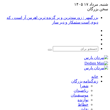
شنبه, مرداد ۱۷ ۱۴۰۵
سخن بزرگان
بزرگمهر : زورمندترین و پر گزنده ترین اهرمن آز است ، که
دیوی است ستمکار و دیر ساز
فیس
X
بوک
یوتیوب
اینستاگرام
جستجو
برای
خانه
زندگینامه بزرگان
شعرا
ریاضیدان
موسیقیدان
نوازنده
خطاط
نقاش