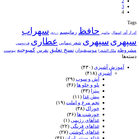
2
3
4
Tags
حافظ
سهراب
رماتیسم
ادرار آور
اسهال
زردی
بواسیر
سپهری
سپهری
عطاری
شعر نیمایی
فردوسی
نسخ تعلیق
کمبوجیه
مشروطه
موسیقیدان
نقرس
یبوست
ملک الشعرا
دسته‌ها
آموزش آشپزی
(۴۳۰)
آشپزی
(۴۱۸)
آش و سوپ
(۲۹)
پلو و چلو ها
(۳۶)
پیتزا
(۳۳)
پیش غذا
(۱۱)
تخم مرغ و املت
(۱۹)
خوراک
(۳۸)
خورشت ها
(۳۶)
غذاهای رژیمی
(۱)
غذاهای فرنگی
(۲۲)
غذاهای گوشتی
(۲۷)
غذای سنتی ایران
(۳۶)