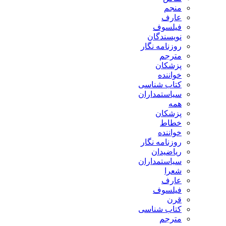
منجم
عارف
فیلسوف
نویسندگان
روزنامه نگار
مترجم
پزشکان
خواننده
کتاب شناسی
سیاستمداران
همه
پزشکان
خطاط
خواننده
روزنامه نگار
ریاضیدان
سیاستمداران
شعرا
عارف
فیلسوف
قرن
کتاب شناسی
مترجم