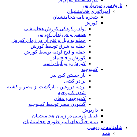
تاریخ سرزمین پارس
امپراتوری هخامنشیان
شجره نامه هخامنشیان
کورش
تولد و کودکی کورش هخامنشی
همسر و فرزندان کورش
حمله به بابل و فتح آن در زمان کورش
حمله به شرق توسط کورش
حمله و فتح لودیه توسط کورش
کورش و فتح ماد
کورش و یونانیان آسیا
کمبوجیه
باز جستن کین پدر
برادر کشی
بردیه دروغین ، بازگشت از مصر و کشته
شدن کمبوجیه
کمبوجیه و مغان
گشودن مصر توسط کمبوجیه
داریوش
قبایل پارسی در زمان هخامنشیان
تمام جنگ های امپراطوری هخامنشیان
شاهنامه فردوسی
همه