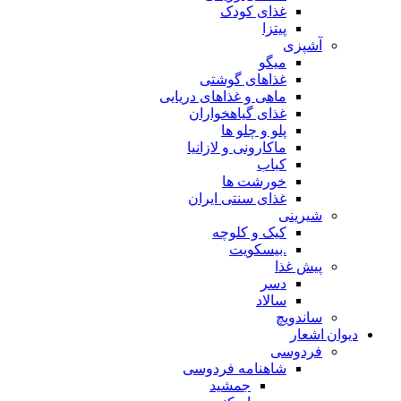
غذای کودک
پیتزا
آشپزی
میگو
غذاهای گوشتی
ماهی و غذاهای دریایی
غذای گیاهخواران
پلو و چلو ها
ماکارونی و لازانیا
کباب
خورشت ها
غذای سنتی ایران
شیرینی
کیک و کلوچه
.بیسکویت
پیش غذا
دسر
سالاد
ساندویچ
دیوان اشعار
فردوسی
شاهنامه فردوسی
جمشید