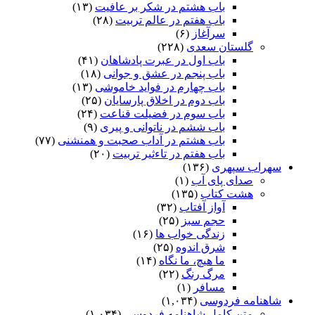
باب هشتم در شکر بر عافیت
(۱۳)
باب هفتم در عالم تربیت
(۲۸)
سرآغاز
(۶)
گلستان سعدی
(۲۲۸)
باب اول در عبرت پادشاهان
(۴۱)
باب پنجم در عشق و جوانى
(۱۸)
باب چهارم در فواید خاموشى
(۱۳)
باب دوم در اخلاق پارسایان
(۲۵)
باب سوم در فضیلت قناعت
(۲۴)
باب ششم در ناتوانى و پیرى
(۹)
باب هشتم در آداب صحبت و همنشنى
(۷۷)
باب هفتم در تاءثیر تربیت
(۲۰)
سهراب سپهری
(۱۳۶)
صدای پای آب
(۱)
هشت کتاب
(۱۳۵)
آواز آفتاب
(۳۲)
حجم سبز
(۲۵)
زندگی خواب ها
(۱۶)
شرق اندوه
(۲۵)
ما هیچ، ما نگاه
(۱۴)
مرگ رنگ
(۲۲)
مسافر
(۱)
شاهنامه فردوسی
(۱,۰۳۴)
متن کامل شاهنامه فردوسی
(۱,۰۳۴)