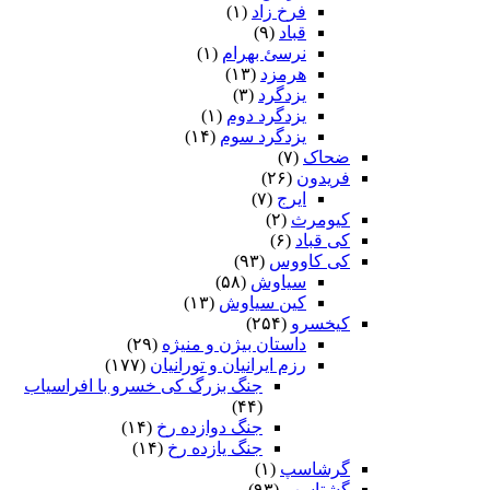
فرخ زاد
(۱)
قباد
(۹)
نرسئ بهرام‏
(۱)
هرمزد
(۱۳)
یزدگرد
(۳)
یزدگرد دوم
(۱)
یزدگرد سوم
(۱۴)
ضحاک
(۷)
فریدون
(۲۶)
ایرج
(۷)
کیومرث
(۲)
کی قباد
(۶)
کی کاووس
(۹۳)
سیاوش
(۵۸)
کین سیاوش
(۱۳)
کیخسرو
(۲۵۴)
داستان بیژن و منیژه
(۲۹)
رزم ایرانیان و تورانیان
(۱۷۷)
جنگ بزرگ کی خسرو با افراسیاب
(۴۴)
جنگ دوازده رخ
(۱۴)
جنگ یازده رخ
(۱۴)
گرشاسپ
(۱)
گشتاسب
(۹۳)