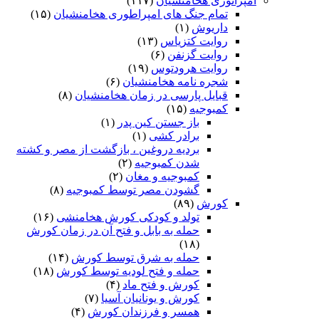
امپراتوری هخامنشیان
(۱۱۷)
تمام جنگ های امپراطوری هخامنشیان
(۱۵)
داریوش
(۱)
روایت کتزیاس
(۱۳)
روایت گزنفن
(۶)
روایت هرودتوس
(۱۹)
شجره نامه هخامنشیان
(۶)
قبایل پارسی در زمان هخامنشیان
(۸)
کمبوجیه
(۱۵)
باز جستن کین پدر
(۱)
برادر کشی
(۱)
بردیه دروغین ، بازگشت از مصر و کشته
شدن کمبوجیه
(۲)
کمبوجیه و مغان
(۲)
گشودن مصر توسط کمبوجیه
(۸)
کورش
(۸۹)
تولد و کودکی کورش هخامنشی
(۱۶)
حمله به بابل و فتح آن در زمان کورش
(۱۸)
حمله به شرق توسط کورش
(۱۴)
حمله و فتح لودیه توسط کورش
(۱۸)
کورش و فتح ماد
(۴)
کورش و یونانیان آسیا
(۷)
همسر و فرزندان کورش
(۴)