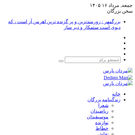
جمعه, مرداد ۱۶ ۱۴۰۵
سخن بزرگان
بزرگمهر : زورمندترین و پر گزنده ترین اهرمن آز است ، که
دیوی است ستمکار و دیر ساز
فیس
X
بوک
یوتیوب
اینستاگرام
جستجو
برای
خانه
زندگینامه بزرگان
شعرا
ریاضیدان
موسیقیدان
نوازنده
خطاط
نقاش