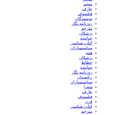
منجم
عارف
فیلسوف
نویسندگان
روزنامه نگار
مترجم
پزشکان
خواننده
کتاب شناسی
سیاستمداران
همه
پزشکان
خطاط
خواننده
روزنامه نگار
ریاضیدان
سیاستمداران
شعرا
عارف
فیلسوف
قرن
کتاب شناسی
مترجم