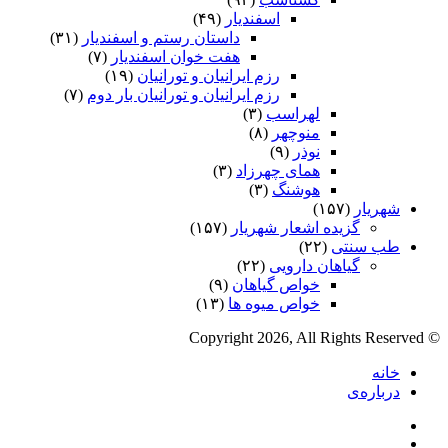
اسفندیار
(۴۹)
داستان رستم و اسفندیار
(۳۱)
هفت خوان اسفندیار
(۷)
رزم ایرانیان و تورانیان
(۱۹)
رزم ایرانیان و تورانیان بار دوم
(۷)
لهراسب
(۳)
منوچهر
(۸)
نوذر
(۹)
هماى چهرزاد
(۳)
هوشنگ
(۳)
شهریار
(۱۵۷)
گزیده اشعار شهریار
(۱۵۷)
طب سنتی
(۲۲)
گیاهان دارویی
(۲۲)
خواص گیاهان
(۹)
خواص میوه ها
(۱۳)
© Copyright 2026, All Rights Reserved
خانه
درباره‌ی
فیس
X
بوک