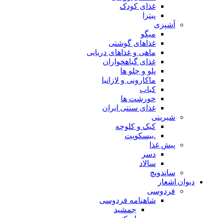
غذای کودک
پیتزا
آشپزی
میگو
غذاهای گوشتی
ماهی و غذاهای دریایی
غذای گیاهخواران
پلو و چلو ها
ماکارونی و لازانیا
کباب
خورشت ها
غذای سنتی ایران
شیرینی
کیک و کلوچه
.بیسکویت
پیش غذا
دسر
سالاد
ساندویچ
دیوان اشعار
فردوسی
شاهنامه فردوسی
جمشید