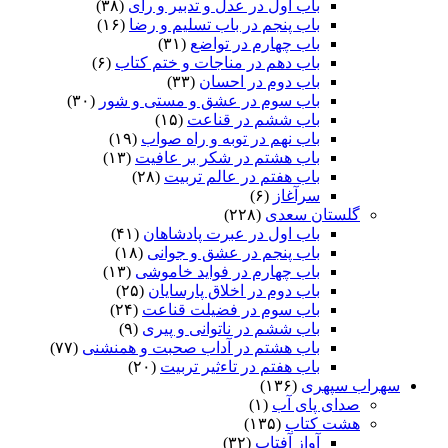
باب اول در عدل و تدبیر و رای
(۳۸)
باب پنجم در باب تسلیم و رضا
(۱۶)
باب چهارم در تواضع
(۳۱)
باب دهم در مناجات و ختم کتاب
(۶)
باب دوم در احسان
(۳۳)
باب سوم در عشق و مستی و شور
(۳۰)
باب ششم در قناعت
(۱۵)
باب نهم در توبه و راه صواب
(۱۹)
باب هشتم در شکر بر عافیت
(۱۳)
باب هفتم در عالم تربیت
(۲۸)
سرآغاز
(۶)
گلستان سعدی
(۲۲۸)
باب اول در عبرت پادشاهان
(۴۱)
باب پنجم در عشق و جوانى
(۱۸)
باب چهارم در فواید خاموشى
(۱۳)
باب دوم در اخلاق پارسایان
(۲۵)
باب سوم در فضیلت قناعت
(۲۴)
باب ششم در ناتوانى و پیرى
(۹)
باب هشتم در آداب صحبت و همنشنى
(۷۷)
باب هفتم در تاءثیر تربیت
(۲۰)
سهراب سپهری
(۱۳۶)
صدای پای آب
(۱)
هشت کتاب
(۱۳۵)
آواز آفتاب
(۳۲)