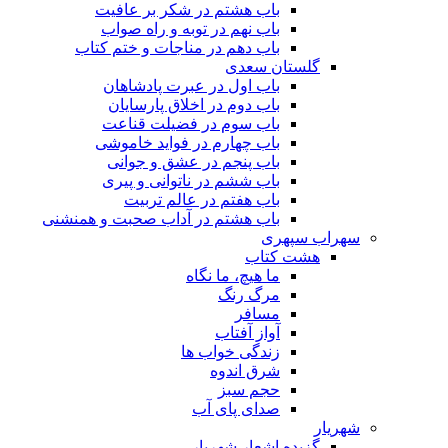
باب هشتم در شکر بر عافیت
باب نهم در توبه و راه صواب
باب دهم در مناجات و ختم کتاب
گلستان سعدی
باب اول در عبرت پادشاهان
باب دوم در اخلاق پارسایان
باب سوم در فضیلت قناعت
باب چهارم در فواید خاموشى
باب پنجم در عشق و جوانى
باب ششم در ناتوانى و پیرى
باب هفتم در عالم تربیت
باب هشتم در آداب صحبت و همنشنى
سهراب سپهری
هشت کتاب
ما هیچ، ما نگاه
مرگ رنگ
مسافر
آواز آفتاب
زندگی خواب ها
شرق اندوه
حجم سبز
صدای پای آب
شهریار
گزیده اشعار شهریار