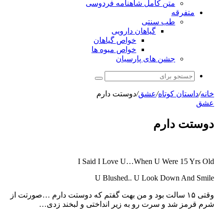
متن کامل شاهنامه فردوسی
متفرقه
طب سنتی
گیاهان دارویی
خواص گیاهان
خواص میوه ها
جشن های پارسیان
جستجو
برای
خانه
/
داستان کوتاه
/
عشق
/
دوستت دارم
عشق
دوستت دارم
I Said I Love U…When U Were 15 Yrs Old
U Blushed.. U Look Down And Smile
وقتی ۱۵ سالت بود و من بهت گفتم که دوستت دارم …صورتت از
شرم قرمز شد و سرت رو به زیر انداختی و لبخند زدی…