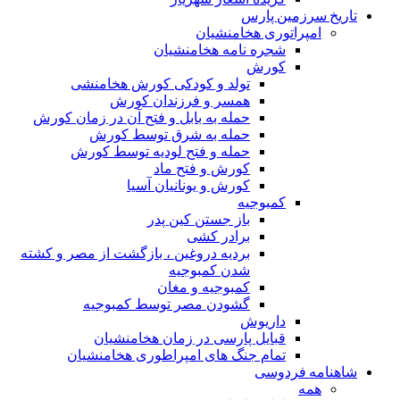
تاریخ سرزمین پارس
امپراتوری هخامنشیان
شجره نامه هخامنشیان
کورش
تولد و کودکی کورش هخامنشی
همسر و فرزندان کورش
حمله به بابل و فتح آن در زمان کورش
حمله به شرق توسط کورش
حمله و فتح لودیه توسط کورش
کورش و فتح ماد
کورش و یونانیان آسیا
کمبوجیه
باز جستن کین پدر
برادر کشی
بردیه دروغین ، بازگشت از مصر و کشته
شدن کمبوجیه
کمبوجیه و مغان
گشودن مصر توسط کمبوجیه
داریوش
قبایل پارسی در زمان هخامنشیان
تمام جنگ های امپراطوری هخامنشیان
شاهنامه فردوسی
همه