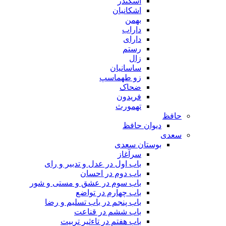
اسکندر
اشکانیان
بهمن
داراب
دارای
رستم
زال
ساسانیان
زو طهماسپ‏
ضحاک
فریدون
تهمورث
حافظ
دیوان حافظ
سعدی
بوستان سعدی
سرآغاز
باب اول در عدل و تدبیر و رای
باب دوم در احسان
باب سوم در عشق و مستی و شور
باب چهارم در تواضع
باب پنجم در باب تسلیم و رضا
باب ششم در قناعت
باب هفتم در تاءثیر تربیت