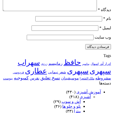
دیدگاه
*
نام
*
ایمیل
*
وب‌ سایت
Tags
حافظ
سهراب
رماتیسم
ادرار آور
اسهال
زردی
بواسیر
سپهری
سپهری
عطاری
شعر نیمایی
فردوسی
نسخ تعلیق
کمبوجیه
مشروطه
موسیقیدان
نقرس
یبوست
ملک الشعرا
دسته‌ها
آموزش آشپزی
(۴۳۰)
آشپزی
(۴۱۸)
آش و سوپ
(۲۹)
پلو و چلو ها
(۳۶)
پیتزا
(۳۳)