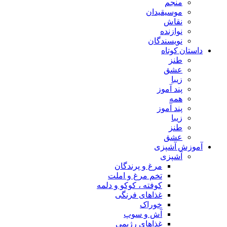
منجم
موسیقیدان
نقاش
نوازنده
نویسندگان
داستان کوتاه
طنز
عشق
زیبا
پند آموز
همه
پند آموز
زیبا
طنز
عشق
آموزش آشپزی
آشپزی
مرغ و پرندگان
تخم مرغ و املت
کوفته ، کوکو و دلمه
غذاهای فرنگی
خوراک
آش و سوپ
غذاهای رژیمی