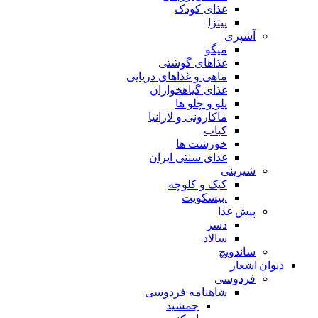
غذای کودک
پیتزا
آشپزی
میگو
غذاهای گوشتی
ماهی و غذاهای دریایی
غذای گیاهخواران
پلو و چلو ها
ماکارونی و لازانیا
کباب
خورشت ها
غذای سنتی ایران
شیرینی
کیک و کلوچه
.بیسکویت
پیش غذا
دسر
سالاد
ساندویچ
دیوان اشعار
فردوسی
شاهنامه فردوسی
جمشید