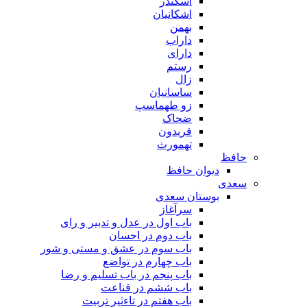
اسکندر
اشکانیان
بهمن
داراب
دارای
رستم
زال
ساسانیان
زو طهماسپ‏
ضحاک
فریدون
تهمورث
حافظ
دیوان حافظ
سعدی
بوستان سعدی
سرآغاز
باب اول در عدل و تدبیر و رای
باب دوم در احسان
باب سوم در عشق و مستی و شور
باب چهارم در تواضع
باب پنجم در باب تسلیم و رضا
باب ششم در قناعت
باب هفتم در تاءثیر تربیت