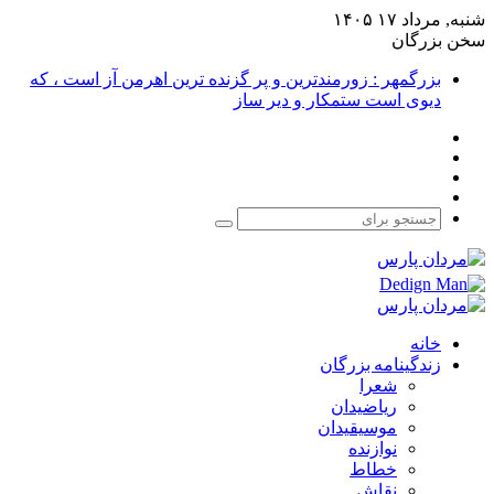
شنبه, مرداد ۱۷ ۱۴۰۵
سخن بزرگان
بزرگمهر : زورمندترین و پر گزنده ترین اهرمن آز است ، که
دیوی است ستمکار و دیر ساز
فیس
X
بوک
یوتیوب
اینستاگرام
جستجو
برای
خانه
زندگینامه بزرگان
شعرا
ریاضیدان
موسیقیدان
نوازنده
خطاط
نقاش