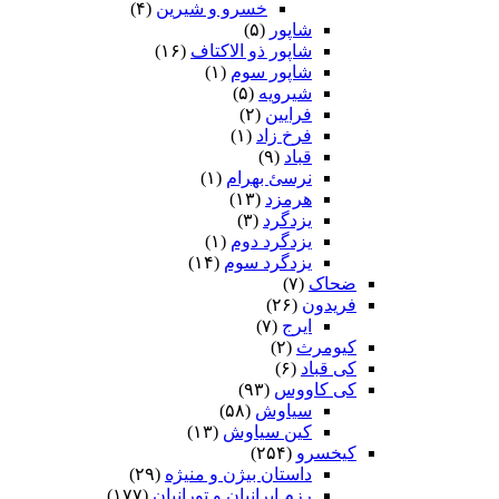
خسرو و شیرین
(۴)
شاپور
(۵)
شاپور ذو الاکتاف
(۱۶)
شاپور سوم‏
(۱)
شیرویه
(۵)
فرایین
(۲)
فرخ زاد
(۱)
قباد
(۹)
نرسئ بهرام‏
(۱)
هرمزد
(۱۳)
یزدگرد
(۳)
یزدگرد دوم
(۱)
یزدگرد سوم
(۱۴)
ضحاک
(۷)
فریدون
(۲۶)
ایرج
(۷)
کیومرث
(۲)
کی قباد
(۶)
کی کاووس
(۹۳)
سیاوش
(۵۸)
کین سیاوش
(۱۳)
کیخسرو
(۲۵۴)
داستان بیژن و منیژه
(۲۹)
رزم ایرانیان و تورانیان
(۱۷۷)