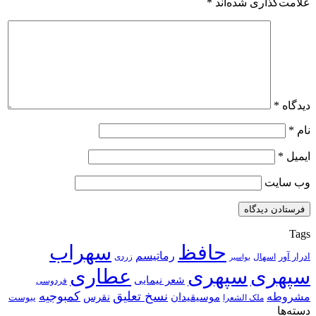
علامت‌گذاری شده‌اند
*
دیدگاه
*
نام
*
ایمیل
*
وب‌ سایت
Tags
حافظ
سهراب
رماتیسم
ادرار آور
اسهال
زردی
بواسیر
سپهری
سپهری
عطاری
شعر نیمایی
فردوسی
نسخ تعلیق
کمبوجیه
مشروطه
موسیقیدان
نقرس
یبوست
ملک الشعرا
دسته‌ها