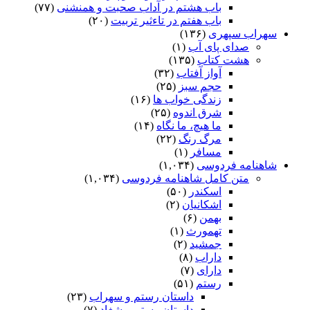
باب هشتم در آداب صحبت و همنشنى
(۷۷)
باب هفتم در تاءثیر تربیت
(۲۰)
سهراب سپهری
(۱۳۶)
صدای پای آب
(۱)
هشت کتاب
(۱۳۵)
آواز آفتاب
(۳۲)
حجم سبز
(۲۵)
زندگی خواب ها
(۱۶)
شرق اندوه
(۲۵)
ما هیچ، ما نگاه
(۱۴)
مرگ رنگ
(۲۲)
مسافر
(۱)
شاهنامه فردوسی
(۱,۰۳۴)
متن کامل شاهنامه فردوسی
(۱,۰۳۴)
اسکندر
(۵۰)
اشکانیان
(۲)
بهمن
(۶)
تهمورث
(۱)
جمشید
(۲)
داراب
(۸)
دارای
(۷)
رستم
(۵۱)
داستان رستم و سهراب
(۲۳)
داستان رستم و شغاد
(۷)