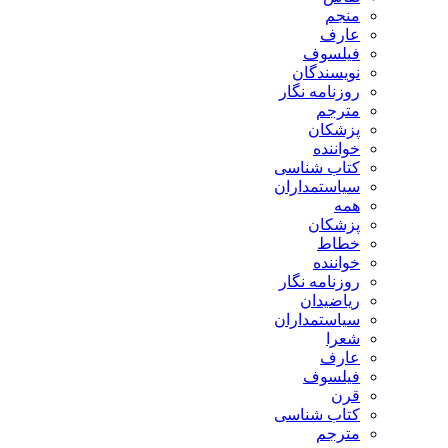
منجم
عارف
فیلسوف
نویسندگان
روزنامه نگار
مترجم
پزشکان
خواننده
کتاب شناسی
سیاستمداران
همه
پزشکان
خطاط
خواننده
روزنامه نگار
ریاضیدان
سیاستمداران
شعرا
عارف
فیلسوف
قرن
کتاب شناسی
مترجم