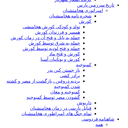
تاریخ سرزمین پارس
امپراتوری هخامنشیان
شجره نامه هخامنشیان
کورش
تولد و کودکی کورش هخامنشی
همسر و فرزندان کورش
حمله به بابل و فتح آن در زمان کورش
حمله به شرق توسط کورش
حمله و فتح لودیه توسط کورش
کورش و فتح ماد
کورش و یونانیان آسیا
کمبوجیه
باز جستن کین پدر
برادر کشی
بردیه دروغین ، بازگشت از مصر و کشته
شدن کمبوجیه
کمبوجیه و مغان
گشودن مصر توسط کمبوجیه
داریوش
قبایل پارسی در زمان هخامنشیان
تمام جنگ های امپراطوری هخامنشیان
شاهنامه فردوسی
همه