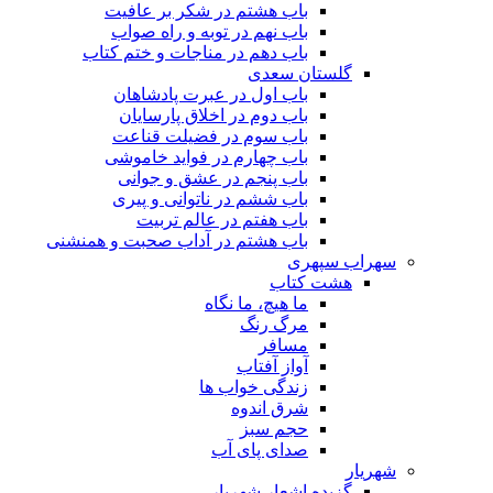
باب هشتم در شکر بر عافیت
باب نهم در توبه و راه صواب
باب دهم در مناجات و ختم کتاب
گلستان سعدی
باب اول در عبرت پادشاهان
باب دوم در اخلاق پارسایان
باب سوم در فضیلت قناعت
باب چهارم در فواید خاموشى
باب پنجم در عشق و جوانى
باب ششم در ناتوانى و پیرى
باب هفتم در عالم تربیت
باب هشتم در آداب صحبت و همنشنى
سهراب سپهری
هشت کتاب
ما هیچ، ما نگاه
مرگ رنگ
مسافر
آواز آفتاب
زندگی خواب ها
شرق اندوه
حجم سبز
صدای پای آب
شهریار
گزیده اشعار شهریار