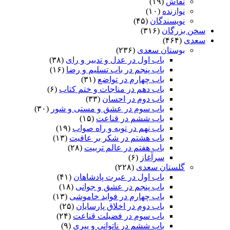
نقاش
(۱۹)
نوازنده
(۱۰)
نویسندگان
(۴۵)
سخن بزرگان
(۳۱۶)
سعدی
(۴۶۴)
بوستان سعدی
(۲۳۶)
باب اول در عدل و تدبیر و رای
(۳۸)
باب پنجم در باب تسلیم و رضا
(۱۶)
باب چهارم در تواضع
(۳۱)
باب دهم در مناجات و ختم کتاب
(۶)
باب دوم در احسان
(۳۳)
باب سوم در عشق و مستی و شور
(۳۰)
باب ششم در قناعت
(۱۵)
باب نهم در توبه و راه صواب
(۱۹)
باب هشتم در شکر بر عافیت
(۱۳)
باب هفتم در عالم تربیت
(۲۸)
سرآغاز
(۶)
گلستان سعدی
(۲۲۸)
باب اول در عبرت پادشاهان
(۴۱)
باب پنجم در عشق و جوانى
(۱۸)
باب چهارم در فواید خاموشى
(۱۳)
باب دوم در اخلاق پارسایان
(۲۵)
باب سوم در فضیلت قناعت
(۲۴)
باب ششم در ناتوانى و پیرى
(۹)