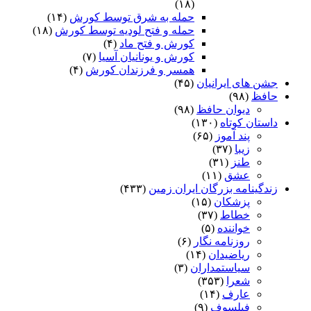
(۱۸)
حمله به شرق توسط کورش
(۱۴)
حمله و فتح لودیه توسط کورش
(۱۸)
کورش و فتح ماد
(۴)
کورش و یونانیان آسیا
(۷)
همسر و فرزندان کورش
(۴)
جشن های ایرانیان
(۴۵)
حافظ
(۹۸)
دیوان حافظ
(۹۸)
داستان کوتاه
(۱۳۰)
پند آموز
(۶۵)
زیبا
(۳۷)
طنز
(۳۱)
عشق
(۱۱)
زندگینامه بزرگان ایران زمین
(۴۳۳)
پزشکان
(۱۵)
خطاط
(۳۷)
خواننده
(۵)
روزنامه نگار
(۶)
ریاضیدان
(۱۴)
سیاستمداران
(۳)
شعرا
(۳۵۳)
عارف
(۱۴)
فیلسوف
(۹)