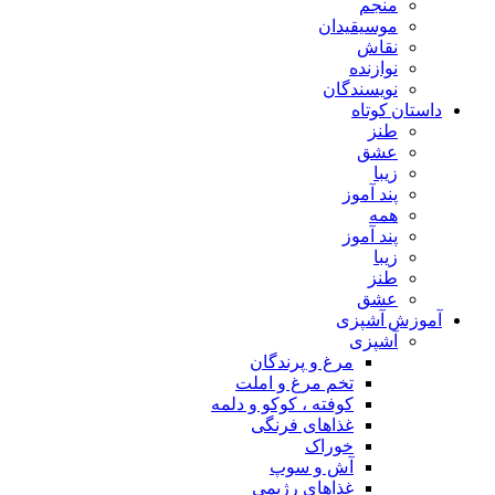
منجم
موسیقیدان
نقاش
نوازنده
نویسندگان
داستان کوتاه
طنز
عشق
زیبا
پند آموز
همه
پند آموز
زیبا
طنز
عشق
آموزش آشپزی
آشپزی
مرغ و پرندگان
تخم مرغ و املت
کوفته ، کوکو و دلمه
غذاهای فرنگی
خوراک
آش و سوپ
غذاهای رژیمی