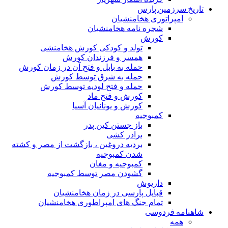
تاریخ سرزمین پارس
امپراتوری هخامنشیان
شجره نامه هخامنشیان
کورش
تولد و کودکی کورش هخامنشی
همسر و فرزندان کورش
حمله به بابل و فتح آن در زمان کورش
حمله به شرق توسط کورش
حمله و فتح لودیه توسط کورش
کورش و فتح ماد
کورش و یونانیان آسیا
کمبوجیه
باز جستن کین پدر
برادر کشی
بردیه دروغین ، بازگشت از مصر و کشته
شدن کمبوجیه
کمبوجیه و مغان
گشودن مصر توسط کمبوجیه
داریوش
قبایل پارسی در زمان هخامنشیان
تمام جنگ های امپراطوری هخامنشیان
شاهنامه فردوسی
همه