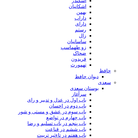
اسکندر
اشکانیان
بهمن
داراب
دارای
رستم
زال
ساسانیان
زو طهماسپ‏
ضحاک
فریدون
تهمورث
حافظ
دیوان حافظ
سعدی
بوستان سعدی
سرآغاز
باب اول در عدل و تدبیر و رای
باب دوم در احسان
باب سوم در عشق و مستی و شور
باب چهارم در تواضع
باب پنجم در باب تسلیم و رضا
باب ششم در قناعت
باب هفتم در تاءثیر تربیت