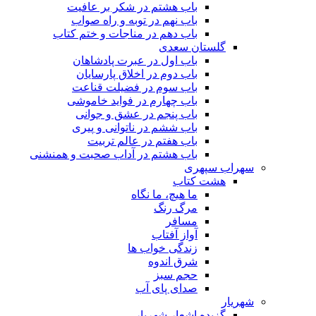
باب هشتم در شکر بر عافیت
باب نهم در توبه و راه صواب
باب دهم در مناجات و ختم کتاب
گلستان سعدی
باب اول در عبرت پادشاهان
باب دوم در اخلاق پارسایان
باب سوم در فضیلت قناعت
باب چهارم در فواید خاموشى
باب پنجم در عشق و جوانى
باب ششم در ناتوانى و پیرى
باب هفتم در عالم تربیت
باب هشتم در آداب صحبت و همنشنى
سهراب سپهری
هشت کتاب
ما هیچ، ما نگاه
مرگ رنگ
مسافر
آواز آفتاب
زندگی خواب ها
شرق اندوه
حجم سبز
صدای پای آب
شهریار
گزیده اشعار شهریار