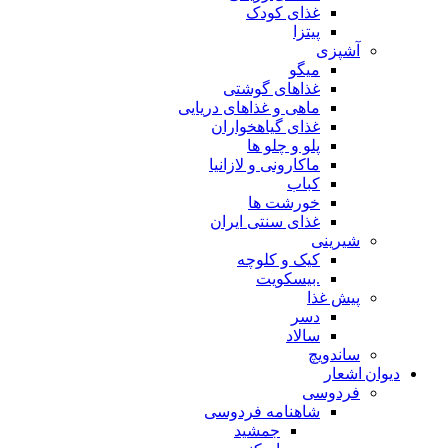
غذای کودک
پیتزا
آشپزی
میگو
غذاهای گوشتی
ماهی و غذاهای دریایی
غذای گیاهخواران
پلو و چلو ها
ماکارونی و لازانیا
کباب
خورشت ها
غذای سنتی ایران
شیرینی
کیک و کلوچه
.بیسکویت
پیش غذا
دسر
سالاد
ساندویچ
دیوان اشعار
فردوسی
شاهنامه فردوسی
جمشید