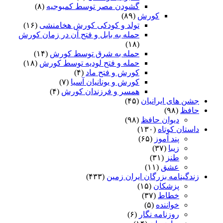
گشودن مصر توسط کمبوجیه
(۸)
کورش
(۸۹)
تولد و کودکی کورش هخامنشی
(۱۶)
حمله به بابل و فتح آن در زمان کورش
(۱۸)
حمله به شرق توسط کورش
(۱۴)
حمله و فتح لودیه توسط کورش
(۱۸)
کورش و فتح ماد
(۴)
کورش و یونانیان آسیا
(۷)
همسر و فرزندان کورش
(۴)
جشن های ایرانیان
(۴۵)
حافظ
(۹۸)
دیوان حافظ
(۹۸)
داستان کوتاه
(۱۳۰)
پند آموز
(۶۵)
زیبا
(۳۷)
طنز
(۳۱)
عشق
(۱۱)
زندگینامه بزرگان ایران زمین
(۴۳۳)
پزشکان
(۱۵)
خطاط
(۳۷)
خواننده
(۵)
روزنامه نگار
(۶)