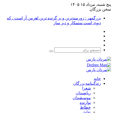
پنج شنبه, مرداد ۱۵ ۱۴۰۵
سخن بزرگان
بزرگمهر : زورمندترین و پر گزنده ترین اهرمن آز است ، که
دیوی است ستمکار و دیر ساز
فیس
X
بوک
یوتیوب
اینستاگرام
جستجو
برای
خانه
زندگینامه بزرگان
شعرا
ریاضیدان
موسیقیدان
نوازنده
خطاط
نقاش