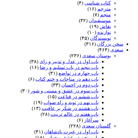
کتاب شناسی
(۴)
مترجم
(۱۶)
منجم
(۷)
موسیقیدان
(۳۲)
نقاش
(۱۹)
نوازنده
(۱۰)
نویسندگان
(۴۵)
سخن بزرگان
(۳۱۶)
سعدی
(۴۶۴)
بوستان سعدی
(۲۳۶)
باب اول در عدل و تدبیر و رای
(۳۸)
باب پنجم در باب تسلیم و رضا
(۱۶)
باب چهارم در تواضع
(۳۱)
باب دهم در مناجات و ختم کتاب
(۶)
باب دوم در احسان
(۳۳)
باب سوم در عشق و مستی و شور
(۳۰)
باب ششم در قناعت
(۱۵)
باب نهم در توبه و راه صواب
(۱۹)
باب هشتم در شکر بر عافیت
(۱۳)
باب هفتم در عالم تربیت
(۲۸)
سرآغاز
(۶)
گلستان سعدی
(۲۲۸)
باب اول در عبرت پادشاهان
(۴۱)
باب پنجم در عشق و جوانى
(۱۸)