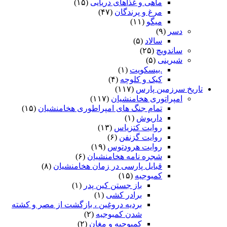
ماهی و غذاهای دریایی
(۱۵)
مرغ و پرندگان
(۴۷)
میگو
(۱۱)
دسر
(۹)
سالاد
(۵)
ساندویچ
(۲۵)
شیرینی
(۵)
.بیسکویت
(۱)
کیک و کلوچه
(۴)
تاریخ سرزمین پارس
(۱۱۷)
امپراتوری هخامنشیان
(۱۱۷)
تمام جنگ های امپراطوری هخامنشیان
(۱۵)
داریوش
(۱)
روایت کتزیاس
(۱۳)
روایت گزنفن
(۶)
روایت هرودتوس
(۱۹)
شجره نامه هخامنشیان
(۶)
قبایل پارسی در زمان هخامنشیان
(۸)
کمبوجیه
(۱۵)
باز جستن کین پدر
(۱)
برادر کشی
(۱)
بردیه دروغین ، بازگشت از مصر و کشته
شدن کمبوجیه
(۲)
کمبوجیه و مغان
(۲)