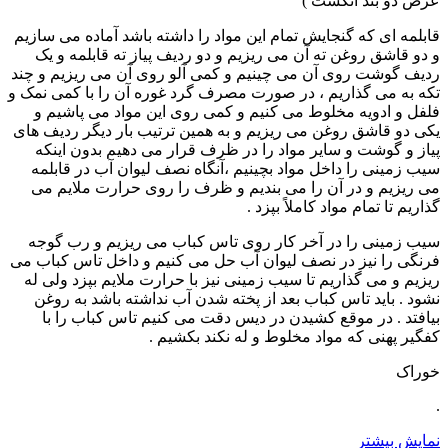
عرض دو بند انگشت )
قابلمه ای که گنجایش تمام این مواد را داشته باشد آماده می سازیم
و دو قاشق روغن ته آن می ریزیم و دو ردیف پیاز ته قابلمه و یک
ردیف گوشت روی آن می چینیم و کمی آلو روی آن می ریزیم و چند
تکه به می گذاریم ، در صورت مصرف گرد غوره آن را با کمی نمک و
فلفل و ادویه مخلوط می کنیم و کمی روی این مواد می پاشیم و
یکی دو قاشق روغن می ریزیم و به همین ترتیب بار دیگر ردیف های
پیاز و گوشت و سایر مواد را در ظرف قرار می دهیم بدون اینکه
سیب زمینی را داخل مواد بچینیم ،آنگاه نصف لیوان آب در قابلمه
می ریزیم و در آن را می بندیم و ظرف را روی حرارت ملایم می
گذاریم تا تمام مواد کاملاً بپزد .
سیب زمینی را در آخر کار روی تاس کباب می ریزیم و رب گوجه
فرنگی را نیز در نصف لیوان آب حل می کنیم و داخل تاس کباب می
ریزیم و می گذاریم تا سیب زمینی نیز با حرارت ملایم بپزد ولی له
نشود . باید تاس کباب بعد از پخته شدن آب نداشته باشد به روغن
بیافتد . در موقع کشیدن در دیس دقت می کنیم تاس کباب را با
کفگیر پهنی که مواد مخلوط و له نکند بکشیم .
خوراک
.
نمایش بیشتر