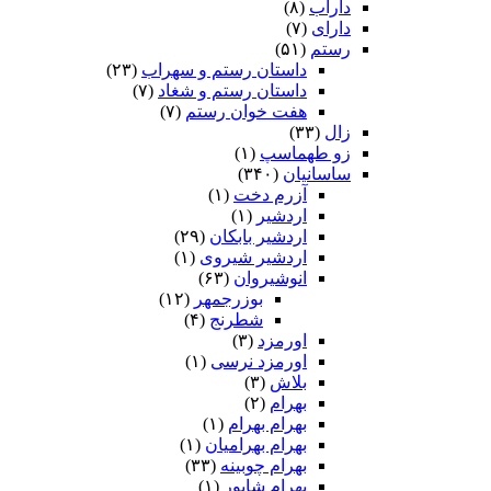
داراب
(۸)
دارای
(۷)
رستم
(۵۱)
داستان رستم و سهراب
(۲۳)
داستان رستم و شغاد
(۷)
هفت خوان رستم‏
(۷)
زال
(۳۳)
زو طهماسپ‏
(۱)
ساسانیان
(۳۴۰)
آزرم دخت
(۱)
اردشیر
(۱)
اردشیر بابکان
(۲۹)
اردشیر شیروی
(۱)
انوشیروان
(۶۳)
بوزرجمهر
(۱۲)
شطرنج
(۴)
اورمزد
(۳)
اورمزد نرسى‏
(۱)
بلاش
(۳)
بهرام
(۲)
بهرام بهرام
(۱)
بهرام بهرامیان‏
(۱)
بهرام چوبینه
(۳۳)
بهرام شاپور
(۱)