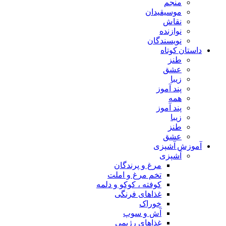
منجم
موسیقیدان
نقاش
نوازنده
نویسندگان
داستان کوتاه
طنز
عشق
زیبا
پند آموز
همه
پند آموز
زیبا
طنز
عشق
آموزش آشپزی
آشپزی
مرغ و پرندگان
تخم مرغ و املت
کوفته ، کوکو و دلمه
غذاهای فرنگی
خوراک
آش و سوپ
غذاهای رژیمی