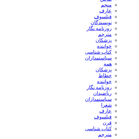
منجم
عارف
فیلسوف
نویسندگان
روزنامه نگار
مترجم
پزشکان
خواننده
کتاب شناسی
سیاستمداران
همه
پزشکان
خطاط
خواننده
روزنامه نگار
ریاضیدان
سیاستمداران
شعرا
عارف
فیلسوف
قرن
کتاب شناسی
مترجم