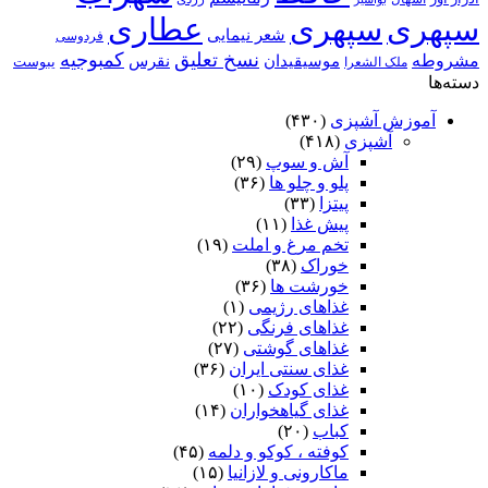
سپهری
سپهری
عطاری
شعر نیمایی
فردوسی
نسخ تعلیق
کمبوجیه
مشروطه
موسیقیدان
نقرس
یبوست
ملک الشعرا
دسته‌ها
آموزش آشپزی
(۴۳۰)
آشپزی
(۴۱۸)
آش و سوپ
(۲۹)
پلو و چلو ها
(۳۶)
پیتزا
(۳۳)
پیش غذا
(۱۱)
تخم مرغ و املت
(۱۹)
خوراک
(۳۸)
خورشت ها
(۳۶)
غذاهای رژیمی
(۱)
غذاهای فرنگی
(۲۲)
غذاهای گوشتی
(۲۷)
غذای سنتی ایران
(۳۶)
غذای کودک
(۱۰)
غذای گیاهخواران
(۱۴)
کباب
(۲۰)
کوفته ، کوکو و دلمه
(۴۵)
ماکارونی و لازانیا
(۱۵)