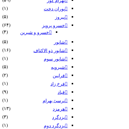
بهرام گور
(۱)
پوران دخت
(۵)
پیروز
(۶۴)
خسرو پرویز
(۴)
خسرو و شیرین
(۵)
شاپور
(۱۶)
شاپور ذو الاکتاف
(۱)
شاپور سوم‏
(۵)
شیرویه
(۲)
فرایین
(۱)
فرخ زاد
(۹)
قباد
(۱)
نرسئ بهرام‏
(۱۳)
هرمزد
(۳)
یزدگرد
(۱)
یزدگرد دوم