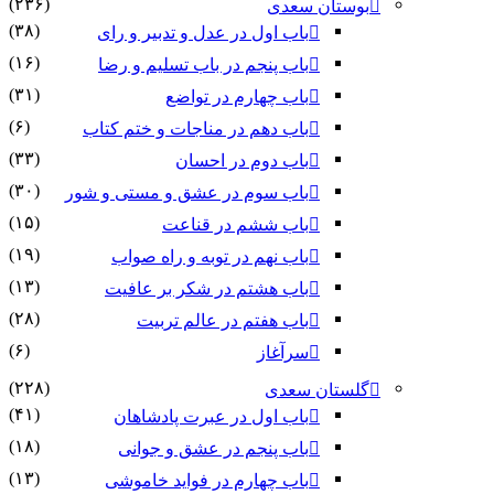
(۲۳۶)
بوستان سعدی
(۳۸)
باب اول در عدل و تدبیر و رای
(۱۶)
باب پنجم در باب تسلیم و رضا
(۳۱)
باب چهارم در تواضع
(۶)
باب دهم در مناجات و ختم کتاب
(۳۳)
باب دوم در احسان
(۳۰)
باب سوم در عشق و مستی و شور
(۱۵)
باب ششم در قناعت
(۱۹)
باب نهم در توبه و راه صواب
(۱۳)
باب هشتم در شکر بر عافیت
(۲۸)
باب هفتم در عالم تربیت
(۶)
سرآغاز
(۲۲۸)
گلستان سعدی
(۴۱)
باب اول در عبرت پادشاهان
(۱۸)
باب پنجم در عشق و جوانى
(۱۳)
باب چهارم در فواید خاموشى