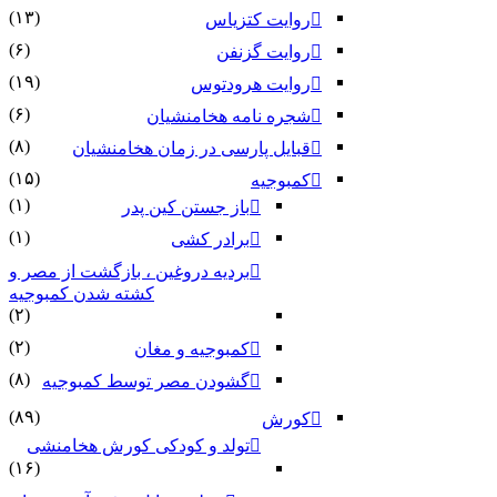
(۱۳)
روایت کتزیاس
(۶)
روایت گزنفن
(۱۹)
روایت هرودتوس
(۶)
شجره نامه هخامنشیان
(۸)
قبایل پارسی در زمان هخامنشیان
(۱۵)
کمبوجیه
(۱)
باز جستن کین پدر
(۱)
برادر کشی
بردیه دروغین ، بازگشت از مصر و
کشته شدن کمبوجیه
(۲)
(۲)
کمبوجیه و مغان
(۸)
گشودن مصر توسط کمبوجیه
(۸۹)
کورش
تولد و کودکی کورش هخامنشی
(۱۶)