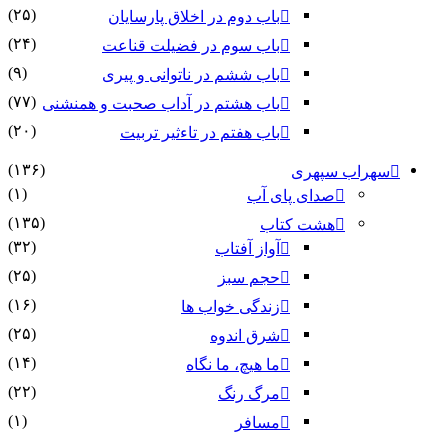
(۲۵)
باب دوم در اخلاق پارسایان
(۲۴)
باب سوم در فضیلت قناعت
(۹)
باب ششم در ناتوانى و پیرى
(۷۷)
باب هشتم در آداب صحبت و همنشنى
(۲۰)
باب هفتم در تاءثیر تربیت
(۱۳۶)
سهراب سپهری
(۱)
صدای پای آب
(۱۳۵)
هشت کتاب
(۳۲)
آواز آفتاب
(۲۵)
حجم سبز
(۱۶)
زندگی خواب ها
(۲۵)
شرق اندوه
(۱۴)
ما هیچ، ما نگاه
(۲۲)
مرگ رنگ
(۱)
مسافر