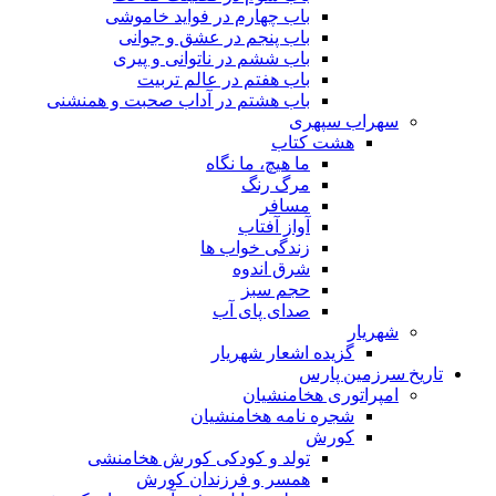
باب چهارم در فواید خاموشى
باب پنجم در عشق و جوانى
باب ششم در ناتوانى و پیرى
باب هفتم در عالم تربیت
باب هشتم در آداب صحبت و همنشنى
سهراب سپهری
هشت کتاب
ما هیچ، ما نگاه
مرگ رنگ
مسافر
آواز آفتاب
زندگی خواب ها
شرق اندوه
حجم سبز
صدای پای آب
شهریار
گزیده اشعار شهریار
تاریخ سرزمین پارس
امپراتوری هخامنشیان
شجره نامه هخامنشیان
کورش
تولد و کودکی کورش هخامنشی
همسر و فرزندان کورش