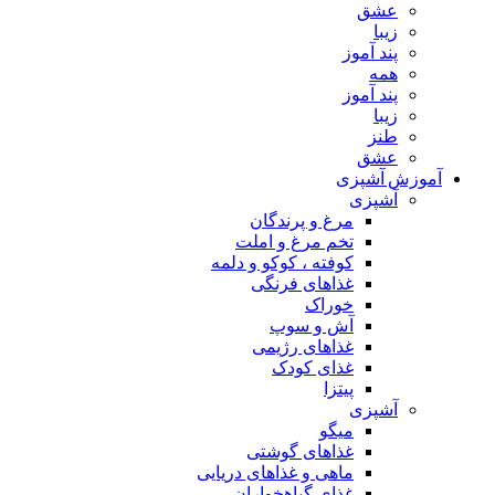
عشق
زیبا
پند آموز
همه
پند آموز
زیبا
طنز
عشق
آموزش آشپزی
آشپزی
مرغ و پرندگان
تخم مرغ و املت
کوفته ، کوکو و دلمه
غذاهای فرنگی
خوراک
آش و سوپ
غذاهای رژیمی
غذای کودک
پیتزا
آشپزی
میگو
غذاهای گوشتی
ماهی و غذاهای دریایی
غذای گیاهخواران