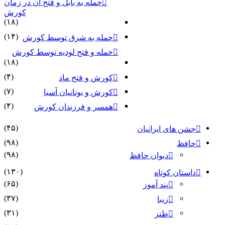
حمله به بابل و فتح آن در زمان
کورش
(۱۸)
(۱۴)
حمله به شرق توسط کورش
حمله و فتح لودیه توسط کورش
(۱۸)
(۴)
کورش و فتح ماد
(۷)
کورش و یونانیان آسیا
(۴)
همسر و فرزندان کورش
(۴۵)
جشن های ایرانیان
(۹۸)
حافظ
(۹۸)
دیوان حافظ
(۱۳۰)
داستان کوتاه
(۶۵)
پند آموز
(۳۷)
زیبا
(۳۱)
طنز