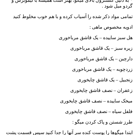
* به دلیل کلسترول بالای میگو، بهتر است همیشه با لیموترش و
گردو میل شود .
تمامی مواد ذکر شده را آسیاب کرده و با هم خوب مخلوط کنید
ادویه مخصوص ماهی :
هل سبز ساییده – یک قاشق مرباخوری
زیره سبز – یک قاشق مرباخوری
دارچین – یک قاشق مرباخوری
زردچوبه – یک قاشق مرباخوری
زنجبیل – یک قاشق چایخوری
زعفران – نصف قاشق چایخوری
میخک ساییده – نصف قاشق چایخوری
فلفل سیاه – نصف قاشق چایخوری
طرز شستن و پاک کردن میگو :
ابتدا میگوها را پوست کنده سر آنها را جدا کنید سپس قسمت پشت