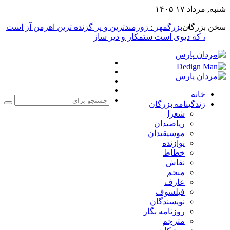
شنبه, مرداد ۱۷ ۱۴۰۵
سخن بزرگان
بزرگمهر : زورمندترین و پر گزنده ترین اهرمن آز است
، که دیوی است ستمکار و دیر ساز
فیس
X
بوک
یوتیوب
اینستاگرام
خانه
زندگینامه بزرگان
جست
شعرا
برا
ریاضیدان
موسیقیدان
نوازنده
خطاط
نقاش
منجم
عارف
فیلسوف
نویسندگان
روزنامه نگار
مترجم