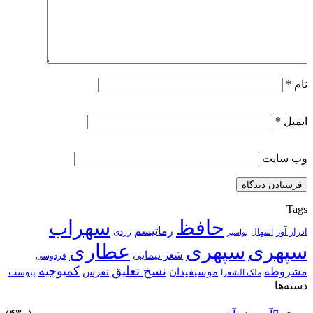
نام
*
ایمیل
*
وب‌ سایت
Tags
حافظ
سهراب
رماتیسم
ادرار آور
اسهال
زردی
بواسیر
سپهری
سپهری
عطاری
شعر نیمایی
فردوسی
نسخ تعلیق
کمبوجیه
مشروطه
موسیقیدان
نقرس
یبوست
ملک الشعرا
دسته‌ها