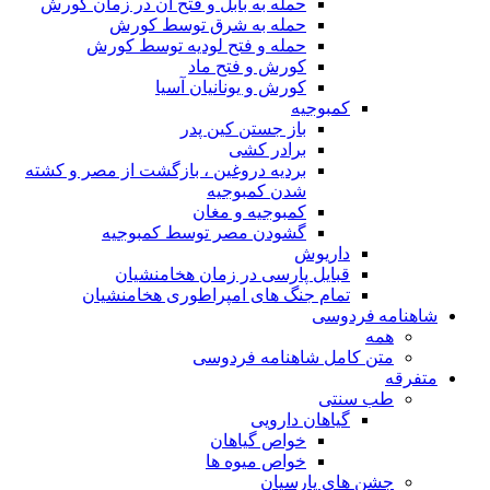
حمله به بابل و فتح آن در زمان کورش
حمله به شرق توسط کورش
حمله و فتح لودیه توسط کورش
کورش و فتح ماد
کورش و یونانیان آسیا
کمبوجیه
باز جستن کین پدر
برادر کشی
بردیه دروغین ، بازگشت از مصر و کشته
شدن کمبوجیه
کمبوجیه و مغان
گشودن مصر توسط کمبوجیه
داریوش
قبایل پارسی در زمان هخامنشیان
تمام جنگ های امپراطوری هخامنشیان
شاهنامه فردوسی
همه
متن کامل شاهنامه فردوسی
متفرقه
طب سنتی
گیاهان دارویی
خواص گیاهان
خواص میوه ها
جشن های پارسیان