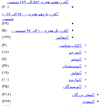
قرن هفتم هجری ۵۸۲ الی ۶۷۹ شمسی
(۲۰)
قرن یازدهم هجری – ۹۷۰ الی ۱۰۶۷
شمسی
(۲۹)
(۵)
قرن یک هجری – ۱ الی ۹۷ شمسی –
(۱۳۲)
معاصر
(۴)
کتاب شناسی
(۱۶)
مترجم
(۷)
منجم
(۳۲)
موسیقیدان
(۱۹)
نقاش
(۱۰)
نوازنده
(۴۵)
نویسندگان
(۳۱۶)
سخن بزرگان
(۴۶۴)
سعدی