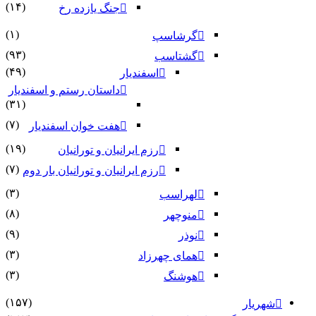
(۱۴)
جنگ یازده رخ
(۱)
گرشاسپ
(۹۳)
گشتاسب
(۴۹)
اسفندیار
داستان رستم و اسفندیار
(۳۱)
(۷)
هفت خوان اسفندیار
(۱۹)
رزم ایرانیان و تورانیان
(۷)
رزم ایرانیان و تورانیان بار دوم
(۳)
لهراسب
(۸)
منوچهر
(۹)
نوذر
(۳)
هماى چهرزاد
(۳)
هوشنگ
(۱۵۷)
شهریار