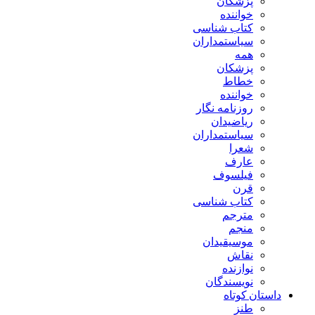
پزشکان
خواننده
کتاب شناسی
سیاستمداران
همه
پزشکان
خطاط
خواننده
روزنامه نگار
ریاضیدان
سیاستمداران
شعرا
عارف
فیلسوف
قرن
کتاب شناسی
مترجم
منجم
موسیقیدان
نقاش
نوازنده
نویسندگان
داستان کوتاه
طنز