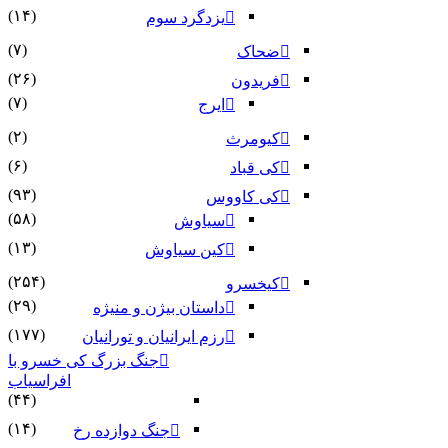
(۱۴)
یزدگرد سوم
(۷)
ضحاک
(۲۶)
فریدون
(۷)
ایرج
(۲)
کیومرث
(۶)
کی قباد
(۹۳)
کی کاووس
(۵۸)
سیاوش
(۱۳)
کین سیاوش
(۲۵۴)
کیخسرو
(۲۹)
داستان بیژن و منیژه
(۱۷۷)
رزم ایرانیان و تورانیان
جنگ بزرگ کی خسرو با
افراسیاب
(۴۴)
(۱۴)
جنگ دوازده رخ