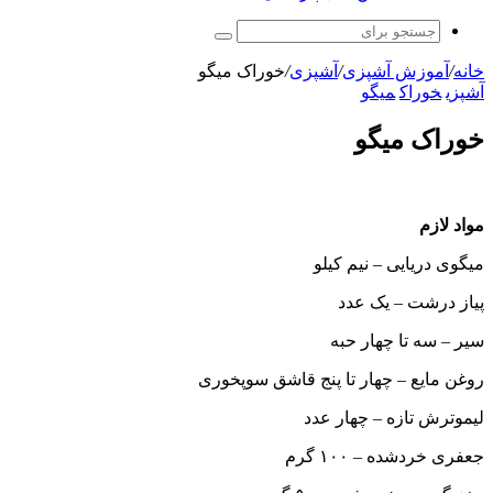
جستجو
برای
خانه
/
آموزش آشپزی
/
آشپزی
/
خوراک میگو
آشپزی
خوراک
میگو
خوراک میگو
مواد لازم
میگوی دریایی – نیم کیلو
پیاز درشت – یک عدد
سیر – سه تا چهار حبه
روغن مایع – چهار تا پنج قاشق سوپخوری
لیموترش تازه – چهار عدد
جعفری خردشده – ۱۰۰ گرم