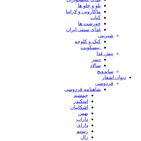
پلو و چلو ها
ماکارونی و لازانیا
کباب
خورشت ها
غذای سنتی ایران
شیرینی
کیک و کلوچه
.بیسکویت
پیش غذا
دسر
سالاد
ساندویچ
دیوان اشعار
فردوسی
شاهنامه فردوسی
جمشید
اسکندر
اشکانیان
بهمن
داراب
دارای
رستم
زال