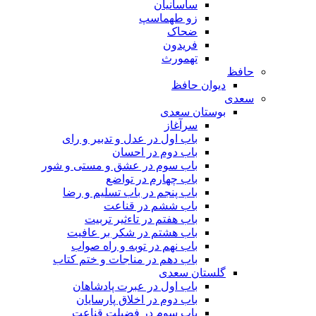
ساسانیان
زو طهماسپ‏
ضحاک
فریدون
تهمورث
حافظ
دیوان حافظ
سعدی
بوستان سعدی
سرآغاز
باب اول در عدل و تدبیر و رای
باب دوم در احسان
باب سوم در عشق و مستی و شور
باب چهارم در تواضع
باب پنجم در باب تسلیم و رضا
باب ششم در قناعت
باب هفتم در تاءثیر تربیت
باب هشتم در شکر بر عافیت
باب نهم در توبه و راه صواب
باب دهم در مناجات و ختم کتاب
گلستان سعدی
باب اول در عبرت پادشاهان
باب دوم در اخلاق پارسایان
باب سوم در فضیلت قناعت