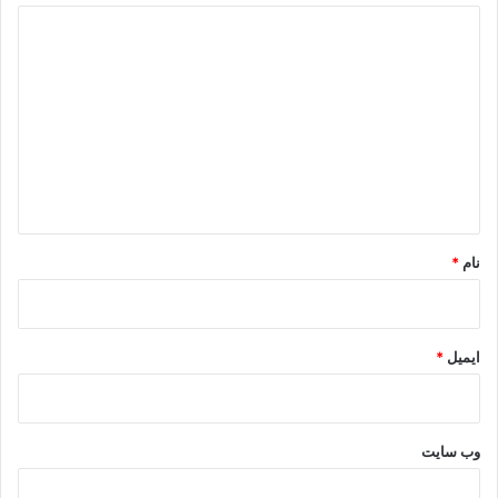
د
ی
د
گ
ا
ه
*
نام
*
ایمیل
*
وب‌ سایت