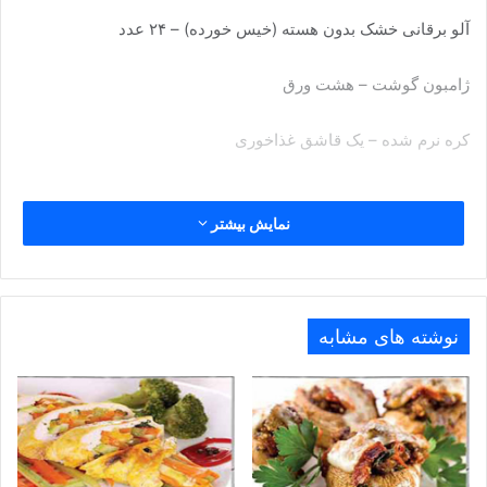
آلو برقانی خشک بدون هسته (خیس خورده) – ۲۴ عدد
ژامبون گوشت – هشت ورق
کره نرم شده – یک قاشق غذاخوری
نمایش بیشتر
طرز تهیه
سوسیس‌ها را با کمک یک چاقوی تیز از پهلو شکاف بدهید، این
شکاف باید تا عمق سوسیس برود. داخل شکاف سوسیس‌ها را
نوشته های مشابه
سس خردل بمالید و درون هر یک، سه عدد آلو قرار دهید .
دور سوسیس‌های پر شده را با ورقه‌های ژامبون بپیچید و محکم کنید.
برای محکم‌تر شدن می‌توانید دور دلمه‌ها را با نخ تمیزی محکم کنید .