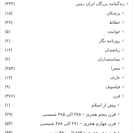
زندگینامه بزرگان ایران زمین
(۴۳۳)
پزشکان
(۱۵)
خطاط
(۳۷)
خواننده
(۵)
روزنامه نگار
(۶)
ریاضیدان
(۱۴)
سیاستمداران
(۳)
شعرا
(۳۵۳)
عارف
(۱۴)
فیلسوف
(۹)
قرن
(۳۷۶)
پیش از اسلام
(۱)
قرن پنجم هجری – ۳۸۸ الی ۴۸۵ شمسی
(۲۹)
قرن چهارم هجری – ۲۹۱ الی ۳۸۸ شمسی
(۵۳)
قرن دهم هجری – ۸۷۳ الی ۹۷۰ شمسی
(۳۳)