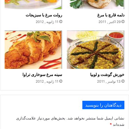
فر را از قبل با دمای ۱۸۰ درجه سانتی‌گراد یا ۲۶۰ درجه فارنهایت
روشن کنید تا داغ شود، اطراف سوسیس‌ها را با کره چرب کنید و
دلمه قارچ با مرغ
رولت مرغ با سبزیجات
آنها را درون سینی فر بچینید. سینی را به مدت ۱۵ الی ۱۸ دقیقه یا تا
29 اکتبر , 2011
11 ژانویه , 2012
زمانی که دلمه‌های سوسیس طلایی شوند، درون فر قرار دهید .
.
خورش گوشت و لوبیا
سینه مرغ سوخاری تراوا
13 نوامبر , 2011
11 ژانویه , 2012
دیدگاهتان را بنویسید
نشانی ایمیل شما منتشر نخواهد شد.
بخش‌های موردنیاز علامت‌گذاری
شده‌اند
*