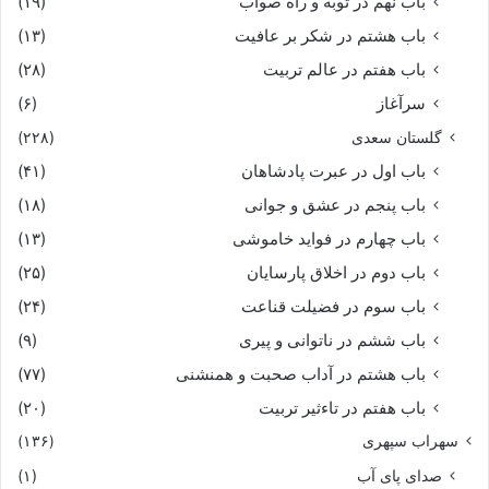
باب نهم در توبه و راه صواب
(۱۹)
باب هشتم در شکر بر عافیت
(۱۳)
باب هفتم در عالم تربیت
(۲۸)
سرآغاز
(۶)
گلستان سعدی
(۲۲۸)
باب اول در عبرت پادشاهان
(۴۱)
باب پنجم در عشق و جوانى
(۱۸)
باب چهارم در فواید خاموشى
(۱۳)
باب دوم در اخلاق پارسایان
(۲۵)
باب سوم در فضیلت قناعت
(۲۴)
باب ششم در ناتوانى و پیرى
(۹)
باب هشتم در آداب صحبت و همنشنى
(۷۷)
باب هفتم در تاءثیر تربیت
(۲۰)
سهراب سپهری
(۱۳۶)
صدای پای آب
(۱)