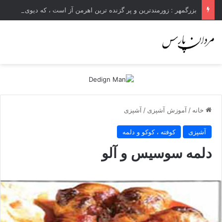
بزرگمهر : زورمندترین و پر گزنده ترین اهرمن آز است ، که دیوی است ستمکار و دیر ساز
خانه
/
آموزش آشپزی
/
آشپزی
آشپزی
کوفته ، کوکو و دلمه
دلمه سوسیس و آلو