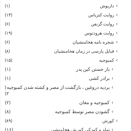
داریوش
(۱)
روایت کتزیاس
(۱۳)
روایت گزنفن
(۶)
روایت هرودتوس
(۱۹)
شجره نامه هخامنشیان
(۶)
قبایل پارسی در زمان هخامنشیان
(۸)
کمبوجیه
(۱۵)
باز جستن کین پدر
(۱)
برادر کشی
(۱)
بردیه دروغین ، بازگشت از مصر و کشته شدن کمبوجیه
(
۲)
کمبوجیه و مغان
(۲)
گشودن مصر توسط کمبوجیه
(۸)
کورش
(۸۹)
تولد و کودکی کورش هخامنشی
(۱۶)