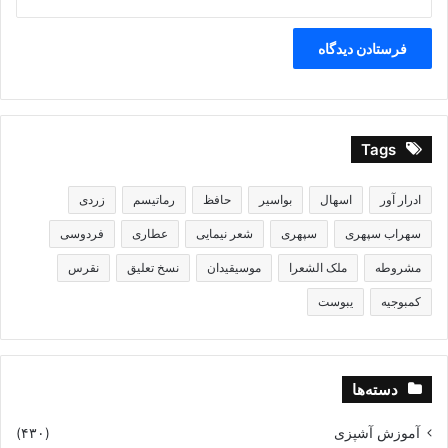
Tags
ادرار آور
اسهال
بواسیر
حافظ
رماتیسم
زردی
سهراب سپهری
سپهری
شعر نیمایی
عطاری
فردوسی
مشروطه
ملک الشعرا
موسیقیدان
نسخ تعلیق
نقرس
کمبوجیه
یبوست
دسته‌ها
آموزش آشپزی
(۴۳۰)